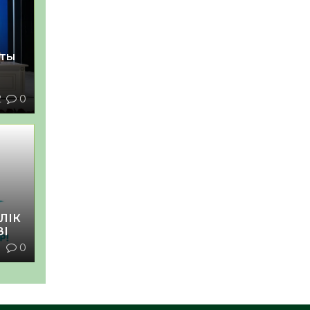
қты
2
0
ЛІК
ЗІ
1
0