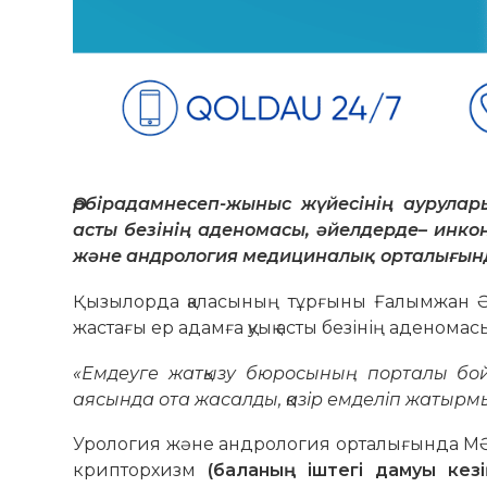
Әр
бір
адам
несеп-жыныс
жүйе
сі
нің
аурулары
асты безінің
аденомасы,
әйелдерде
– инко
және андрология
медициналық
орталығын
Қызылорда қаласының тұрғыны Ғалымжан Әб
жастағы ер адамға қуық асты безінің аденомасы
«Емдеуге жатқызу бюросының порталы б
аясында ота жасалды, қазір емделіп жатырм
Урология және андрология орталығында МӘМС
крипторхизм
(
баланың іштегі дамуы кезі