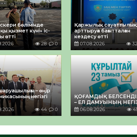
әскери бөлімінде
Қаржылық сауаттылы
қы қызмет күні» іс-
арттыруға бағытталған
ы өтті
кездесу өтті
8.2026
28
0
07.08.2026
3
шаруашылығы – өңір
микасының негізгі
ҚОҒАМДЫҚ БЕЛСЕНДІ
– ЕЛ ДАМУЫНЫҢ НЕГІ
8.2026
44
0
06.08.2026
4