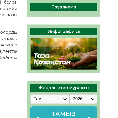
сақтау – әр азаматтың
 болса.
міндеті
Сауалнама
спермия
05.08.2026
57
0
диагнозы
Руслан Рүстемұлы облыс
әкімінің кеңесшісі болып
Инфографика
з оларды
тағайындалды
і отаның
05.08.2026
52
0
аясында
еуметтік
«Medium»
Жаңалықтар мұрағаты
ТАМЫЗ
«
»