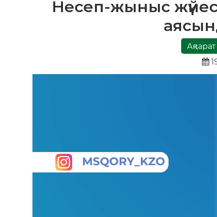
Несеп-жыныс жүйес
аясын
Ақпарат
1