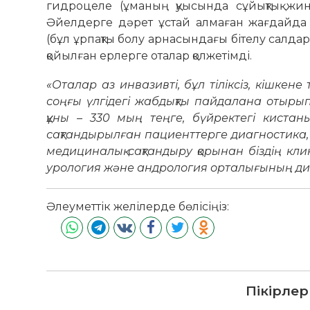
гидроцеле (ұманың қуысында сұйықтық жи
Әйелдерге дәрет ұстай алмаған жағдайда 
(бұл ұрпақты болу арнасындағы бітелу сал
қойылған ерлерге оталар қолжетімді.
«Оталар аз
инвазивті, бұл тіліксіз, кішкен
соңғы үлгідегі жабдықты пайдалана отырып
құны – 330 мың теңге, бүйректегі кист
сақтандырылған пациенттерге диагностика, 
медициналық сақтандыру қорынан біздің кли
урология және андрология орталығының ди
Әлеуметтік желілерде бөлісіңіз:
Пікірлер