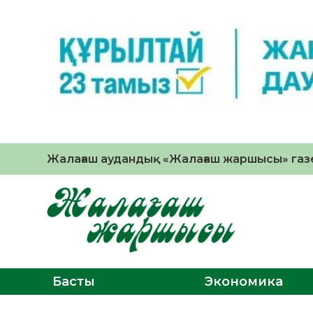
Жалағаш аудандық «Жалағаш жаршысы» газе
Басты
Экономика