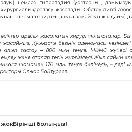
налуы) немесе гипоспадия (уретраның дамымауы)
хирургиялық араласу жасалады. Обструктивті азоо
дарынан сперматозоидтың шыға алмайтын жағдайы) 
е тесіктер арқылы жасалатын хирургиялық оталар. Бі
 жасаймыз. Қуық асты безінің аденомасы кезіндег
аны алып тастау – 800 мың теңге. МӘМС жүйесі 
емдеу және оталар тегін жүргізіледі. Жыл сайын әл
никаға шамамен 170 млн. теңге бөлінеді», – деді 
ректоры Олжас Байтуреев.
 жоқ. Бірінші болыңыз!