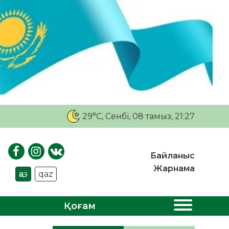
29°C
, Сенбі, 08 тамыз, 21:27
Байланыс
Жарнама
қаз
qaz
Қоғам