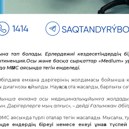
на тап болады. Ер
лерде
жиі
кездесетіндердің бі
нтиненция.
Осы және басқа сырқаттар
«Medium» у
да
МӘМС аясында тегін емделеді.
ілдаев емхана дәрігерінің жолдамасы бойынша ке
 диагнозы қойылды. Науқасқа ота жасалды, барлығы сәтті
ойынша емхана осы медициналық ұйымға жолдад
ын. Дәрігерлерге мың алғыс», – дейді Ғалымжан Әбіл
 аясында түрлі оталар тегін жасалады. Мысалы, ту
ңде ендердің біреуі немесе екеуі ұмаға түспей