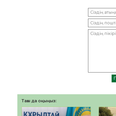
Тағы да оқыңыз: