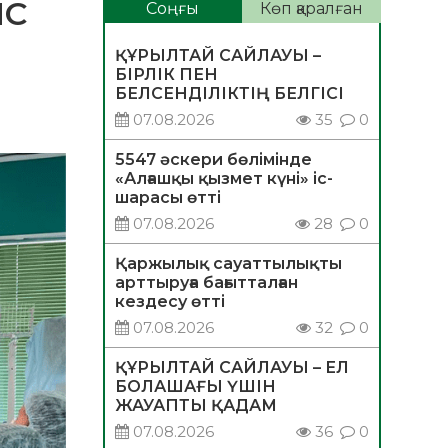
МС
Соңғы
Көп қаралған
ҚҰРЫЛТАЙ САЙЛАУЫ –
БІРЛІК ПЕН
БЕЛСЕНДІЛІКТІҢ БЕЛГІСІ
07.08.2026
35
0
5547 әскери бөлімінде
«Алғашқы қызмет күні» іс-
шарасы өтті
07.08.2026
28
0
Қаржылық сауаттылықты
арттыруға бағытталған
кездесу өтті
07.08.2026
32
0
ҚҰРЫЛТАЙ САЙЛАУЫ – ЕЛ
БОЛАШАҒЫ ҮШІН
ЖАУАПТЫ ҚАДАМ
07.08.2026
36
0