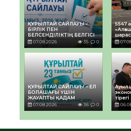
ҚҰРЫЛТАЙ САЙЛАУЫ –
5547 
БІРЛІК ПЕН
«Алғаш
БЕЛСЕНДІЛІКТІҢ БЕЛГІСІ
шарас
07.08.2026
35
0
07.0
ҚҰРЫЛТАЙ САЙЛАУЫ – ЕЛ
Ауыл 
БОЛАШАҒЫ ҮШІН
эконо
ЖАУАПТЫ ҚАДАМ
тірегі
07.08.2026
36
0
06.0