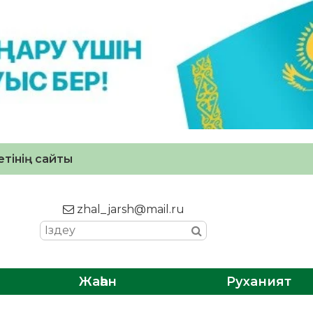
тінің сайты
zhal_jarsh@mail.ru
Жаһан
Руханият