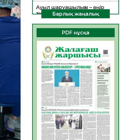
Ауыл шаруашылығы – өңір
экономикасының негізгі
Барлық жаңалық
тірегі
06.08.2026
44
0
PDF нұсқа
ҚОҒАМДЫҚ БЕЛСЕНДІЛІК –
ЕЛ ДАМУЫНЫҢ НЕГІЗІ
06.08.2026
41
0
ҚҰРЫЛТАЙ САЙЛАУЫ –
БОЛАШАҚҚА БАСТАР
ЖАУАПТЫ ТАҢДАУ
06.08.2026
43
0
Инфекциялық ауруларға
қарсы иммундау
жұмыстарының тиімділігі
06.08.2026
46
0
Көкжөтел ауруы туралы
06.08.2026
42
0