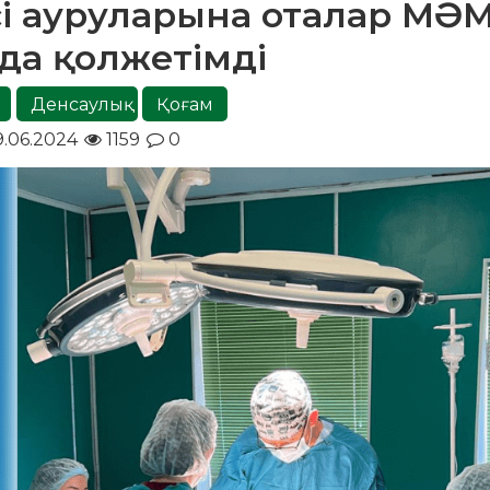
і ауруларына оталар МӘ
да қолжетімді
Денсаулық
Қоғам
9.06.2024
1159
0