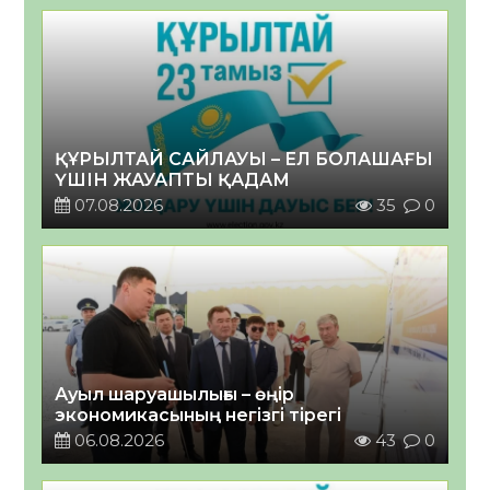
ҚҰРЫЛТАЙ САЙЛАУЫ – ЕЛ БОЛАШАҒЫ
ҮШІН ЖАУАПТЫ ҚАДАМ
07.08.2026
35
0
Ауыл шаруашылығы – өңір
экономикасының негізгі тірегі
06.08.2026
43
0