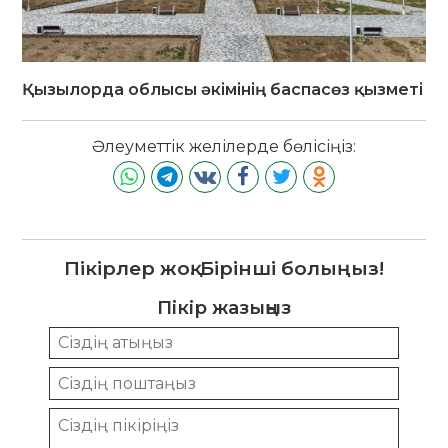
Қызылорда облысы әкімінің баспасөз қызметі
Әлеуметтік желілерде бөлісіңіз:
Пікірлер жоқ. Бірінші болыңыз!
Пікір жазыңыз