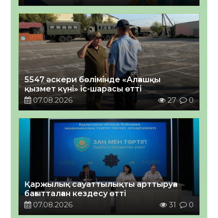
5547 әскери бөлімінде «Алғашқы
қызмет күні» іс-шарасы өтті
07.08.2026
27
0
Қаржылық сауаттылықты арттыруға
бағытталған кездесу өтті
07.08.2026
31
0