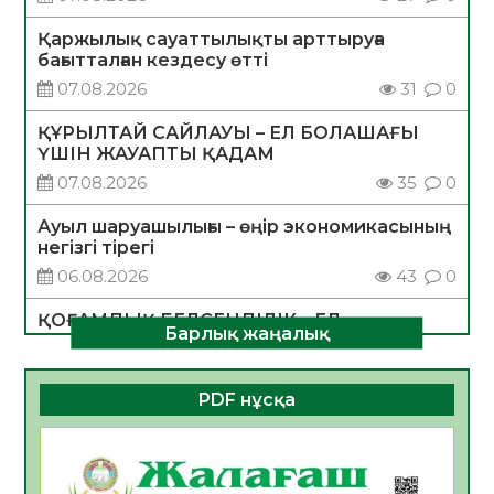
Қаржылық сауаттылықты арттыруға
бағытталған кездесу өтті
07.08.2026
31
0
ҚҰРЫЛТАЙ САЙЛАУЫ – ЕЛ БОЛАШАҒЫ
ҮШІН ЖАУАПТЫ ҚАДАМ
07.08.2026
35
0
Ауыл шаруашылығы – өңір экономикасының
негізгі тірегі
06.08.2026
43
0
ҚОҒАМДЫҚ БЕЛСЕНДІЛІК – ЕЛ
Барлық жаңалық
ДАМУЫНЫҢ НЕГІЗІ
06.08.2026
40
0
PDF нұсқа
ҚҰРЫЛТАЙ САЙЛАУЫ – БОЛАШАҚҚА
БАСТАР ЖАУАПТЫ ТАҢДАУ
06.08.2026
42
0