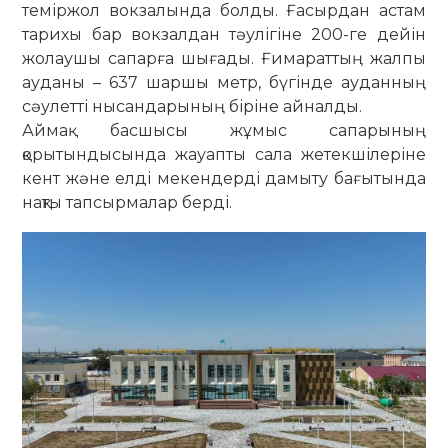
теміржол вокзалында болды. Ғасырдан астам
тарихы бар вокзалдан тәулігіне 200-ге дейін
жолаушы сапарға шығады. Ғимараттың жалпы
ауданы – 637 шаршы метр, бүгінде ауданның
сәулетті нысандарының біріне айналды.
Аймақ басшысы жұмыс сапарының
қорытындысында жауапты сала жетекшілеріне
кент және елді мекендерді дамыту бағытында
нақты тапсырмалар берді.