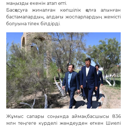
маңызды екенін атап өтті.
Басқосуға жиналған көпшілік қолға алынған
бастамалардың, алдағы жоспарлардың жемісті
болуына тілек білдірді.
Жұмыс сапары соңында аймақ басшысы 836
млн теңгеге күрделі жөндеуден өткен Шиелі