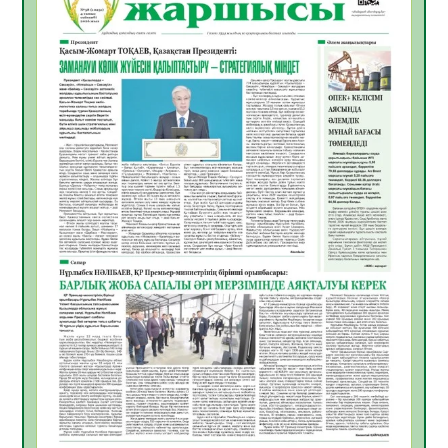
Инфекциялық ауруларға қарсы иммундау
жұмыстарының тиімділігі
06.08.2026
45
0
Көкжөтел ауруы туралы
06.08.2026
41
0
АПВ вакцинасы туралы мәлімет
06.08.2026
40
0
Open Air: Қызылорда облысы полиция
департаменті 20 мыңнан астам
көрерменнің қауіпсіздігін қамтамасыз етті
06.08.2026
54
0
ҚЫЗЫЛОРДАДА «САНАЛЫ ҰРПАҚ –
ЖАРҚЫН БОЛАШАҚ» АТТЫ КЕҢЕЙТІЛГЕН
МӘЖІЛІС ӨТТІ
05.08.2026
54
0
Қазақстан Орталық Азиядағы көшуге ең