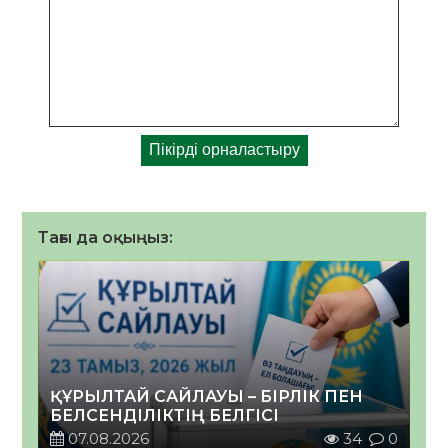
Тағы да оқыңыз:
ҚҰРЫЛТАЙ САЙЛАУЫ – БІРЛІК ПЕН
БЕЛСЕНДІЛІКТІҢ БЕЛГІСІ
07.08.2026
34
0