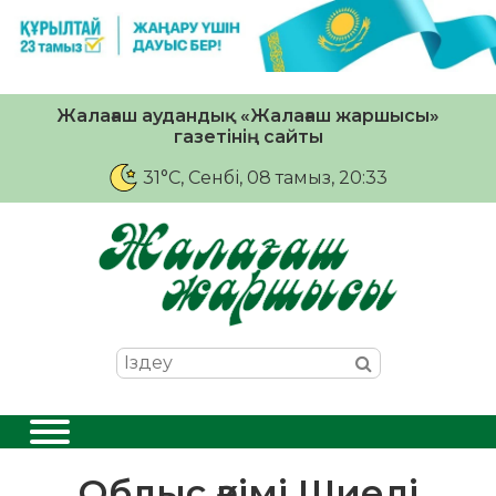
Жалағаш аудандық «Жалағаш жаршысы»
газетінің сайты
31°C
, Сенбі, 08 тамыз, 20:33
Облыс әкімі Шиелі