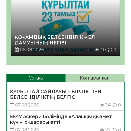
ҚОҒАМДЫҚ БЕЛСЕНДІЛІК – ЕЛ
ДАМУЫНЫҢ НЕГІЗІ
06.08.2026
40
0
Соңғы
Көп қаралған
ҚҰРЫЛТАЙ САЙЛАУЫ – БІРЛІК ПЕН
БЕЛСЕНДІЛІКТІҢ БЕЛГІСІ
07.08.2026
34
0
5547 әскери бөлімінде «Алғашқы қызмет
күні» іс-шарасы өтті
07.08.2026
27
0