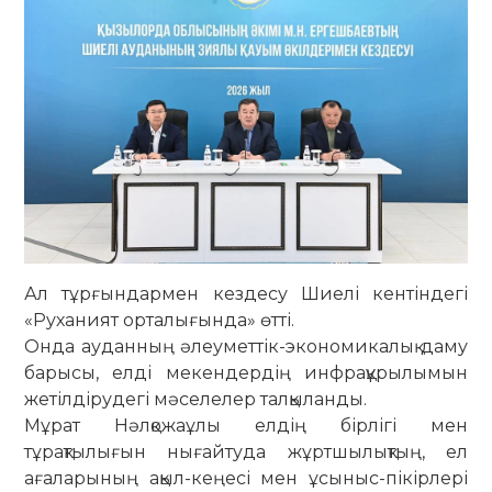
Ал тұрғындармен кездесу Шиелі кентіндегі
«Руханият орталығында» өтті.
Онда ауданның әлеуметтік-экономикалық даму
барысы, елді мекендердің инфрақұрылымын
жетілдірудегі мәселелер талқыланды.
Мұрат Нәлқожаұлы елдің бірлігі мен
тұрақтылығын нығайтуда жұртшылықтың, ел
ағаларының ақыл-кеңесі мен ұсыныс-пікірлері