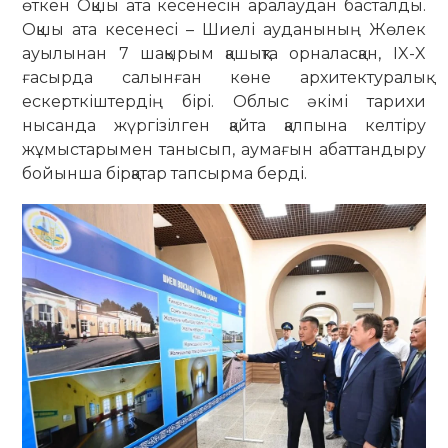
өткен Оқшы ата кесенесін аралаудан басталды.
Оқшы ата кесенесі – Шиелі ауданының Жөлек
ауылынан 7 шақырым қашықта орналасқан, IX-X
ғасырда салынған көне архитектуралық
ескерткіштердің бірі. Облыс әкімі тарихи
нысанда жүргізілген қайта қалпына келтіру
жұмыстарымен танысып, аумағын абаттандыру
бойынша бірқатар тапсырма берді.