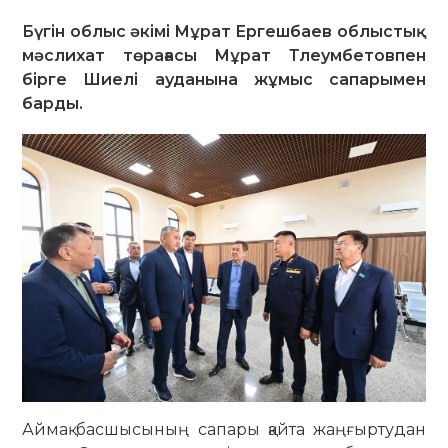
Бүгін облыс әкімі Мұрат Ергешбаев облыстық
мәслихат төрағасы Мұрат Тлеумбетовпен
бірге Шиелі ауданына жұмыс сапарымен
барды.
Аймақ басшысының сапары қайта жаңғыртудан