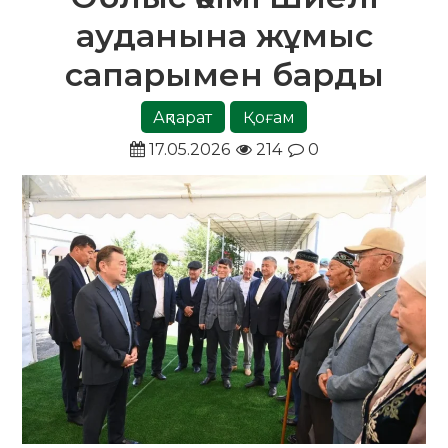
ауданына жұмыс
сапарымен барды
Ақпарат
Қоғам
17.05.2026
214
0