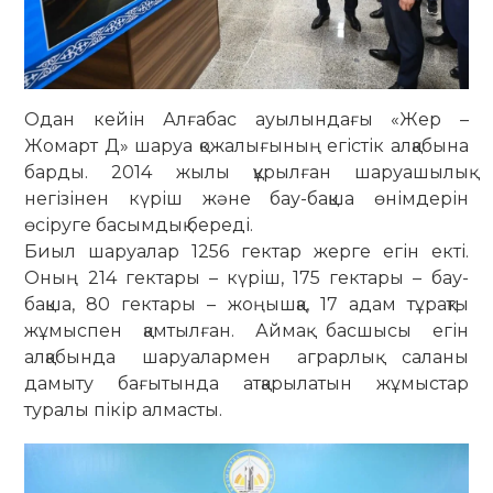
Одан кейін Алғабас ауылындағы «Жер –
Жомарт Д» шаруа қожалығының егістік алқабына
барды. 2014 жылы құрылған шаруашылық
негізінен күріш және бау-бақша өнімдерін
өсіруге басымдық береді.
Биыл шаруалар 1256 гектар жерге егін екті.
Оның 214 гектары – күріш, 175 гектары – бау-
бақша, 80 гектары – жоңышқа, 17 адам тұрақты
жұмыспен қамтылған. Аймақ басшысы егін
алқабында шаруалармен аграрлық саланы
дамыту бағытында атқарылатын жұмыстар
туралы пікір алмасты.