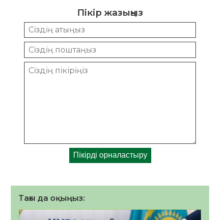
Пікір жазыңыз
Тағы да оқыңыз: