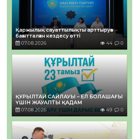
Қаржылық сауаттылықты арттыруға
бағытталған кездесу өтті
07.08.2026
44
0
ҚҰРЫЛТАЙ САЙЛАУЫ – ЕЛ БОЛАШАҒЫ
ҮШІН ЖАУАПТЫ ҚАДАМ
07.08.2026
49
0