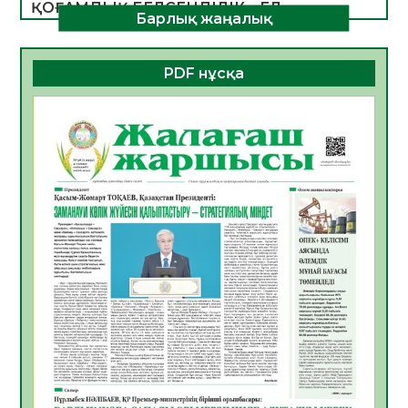
ҚОҒАМДЫҚ БЕЛСЕНДІЛІК – ЕЛ
Барлық жаңалық
ДАМУЫНЫҢ НЕГІЗІ
06.08.2026
54
0
PDF нұсқа
ҚҰРЫЛТАЙ САЙЛАУЫ – БОЛАШАҚҚА
БАСТАР ЖАУАПТЫ ТАҢДАУ
06.08.2026
56
0
Инфекциялық ауруларға қарсы иммундау
жұмыстарының тиімділігі
06.08.2026
58
0
Көкжөтел ауруы туралы
06.08.2026
56
0
АПВ вакцинасы туралы мәлімет
06.08.2026
57
0
Open Air: Қызылорда облысы полиция
департаменті 20 мыңнан астам
көрерменнің қауіпсіздігін қамтамасыз етті