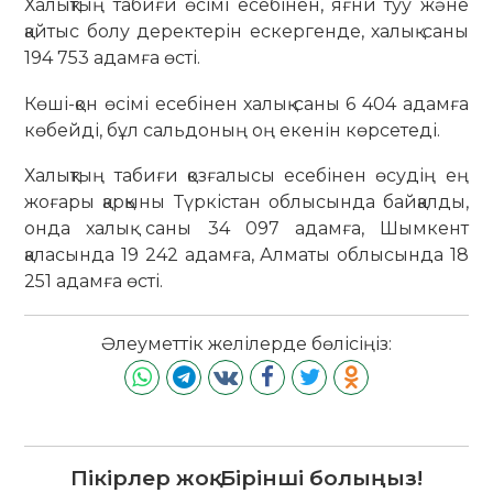
Халықтың табиғи өсімі есебінен, яғни туу және
қайтыс болу деректерін ескергенде, халық саны
194 753 адамға өсті.
Көші-қон өсімі есебінен халық саны 6 404 адамға
көбейді, бұл сальдоның оң екенін көрсетеді.
Халықтың табиғи қозғалысы есебінен өсудің ең
жоғары қарқыны Түркістан облысында байқалды,
онда халық саны 34 097 адамға, Шымкент
қаласында 19 242 адамға, Алматы облысында 18
251 адамға өсті.
Әлеуметтік желілерде бөлісіңіз:
Пікірлер жоқ. Бірінші болыңыз!