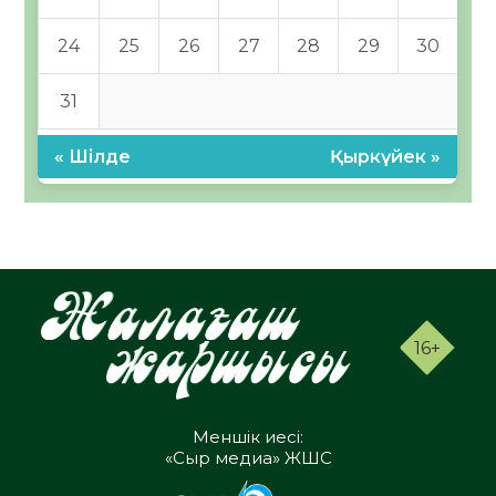
24
25
26
27
28
29
30
31
« Шілде
Қыркүйек »
16+
Меншік иесі:
«Сыр медиа» ЖШС