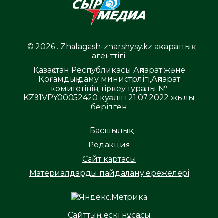
© 2026 . Zhalagash-zharshysy.kz ақпараттық
агенттігі.
Қазақстан Республикасы Ақпарат және
Қоғамдық даму министрлігі,Ақпарат
комитетінің тіркеу туралы №
KZ91VPY00052420 куәлігі 21.07.2022 жылы
берілген
Басшылық
Редакция
Сайт картасы
Материалдарды пайдалану ережелері
Сайттың ескі нұсқасы