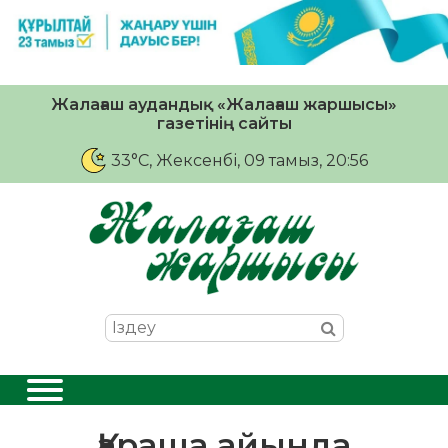
Жалағаш аудандық «Жалағаш жаршысы»
газетінің сайты
33°C
, Жексенбі, 09 тамыз, 20:56
Қараша айында