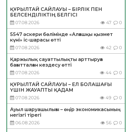
ҚҰРЫЛТАЙ САЙЛАУЫ – БІРЛІК ПЕН
БЕЛСЕНДІЛІКТІҢ БЕЛГІСІ
07.08.2026
47
0
5547 әскери бөлімінде «Алғашқы қызмет
күні» іс-шарасы өтті
07.08.2026
42
0
Қаржылық сауаттылықты арттыруға
бағытталған кездесу өтті
07.08.2026
44
0
ҚҰРЫЛТАЙ САЙЛАУЫ – ЕЛ БОЛАШАҒЫ
ҮШІН ЖАУАПТЫ ҚАДАМ
07.08.2026
49
0
Ауыл шаруашылығы – өңір экономикасының
негізгі тірегі
06.08.2026
56
0