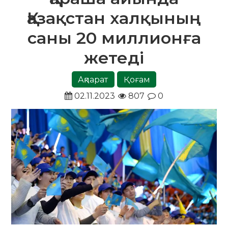
Қазақстан халқының
саны 20 миллионға
жетеді
Ақпарат
Қоғам
02.11.2023
807
0