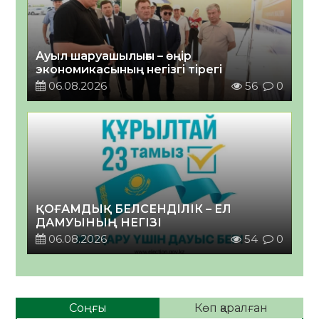
Ауыл шаруашылығы – өңір
экономикасының негізгі тірегі
06.08.2026
56
0
ҚОҒАМДЫҚ БЕЛСЕНДІЛІК – ЕЛ
ДАМУЫНЫҢ НЕГІЗІ
06.08.2026
54
0
Соңғы
Көп қаралған