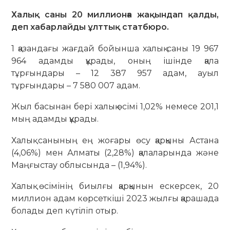
Халық саны 20 миллионға жақындап қалды,
деп хабарлайды ұлттық статбюро.
1 қазандағы жағдай бойынша халық саны 19 967
964 адамды құрады, оның ішінде қала
тұрғындары – 12 387 957 адам, ауыл
тұрғындары – 7 580 007 адам.
Жыл басынан бері халық өсімі 1,02% немесе 201,1
мың адамды құрады.
Халық санының ең жоғары өсу қарқыны Астана
(4,06%) мен Алматы (2,28%) қалаларында және
Маңғыстау облысында – (1,94%).
Халық өсімінің биылғы қарқынын ескерсек, 20
миллион адам көрсеткіші 2023 жылғы қарашада
болады деп күтіліп отыр.