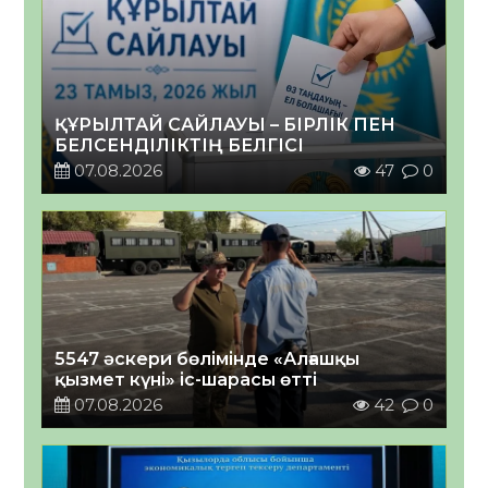
ҚҰРЫЛТАЙ САЙЛАУЫ – БІРЛІК ПЕН
БЕЛСЕНДІЛІКТІҢ БЕЛГІСІ
07.08.2026
47
0
5547 әскери бөлімінде «Алғашқы
қызмет күні» іс-шарасы өтті
07.08.2026
42
0