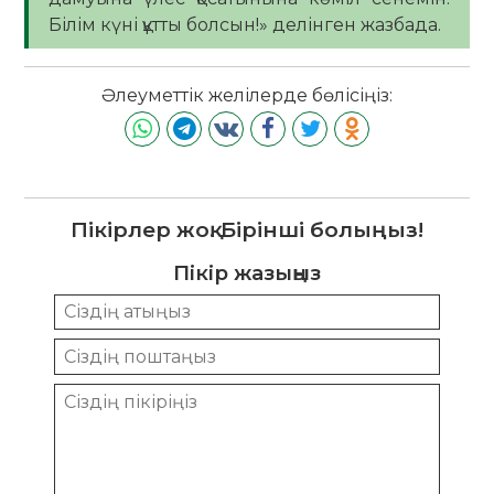
Білім күні құтты болсын!» делінген жазбада.
Әлеуметтік желілерде бөлісіңіз:
Пікірлер жоқ. Бірінші болыңыз!
Пікір жазыңыз