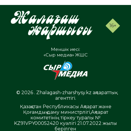
16+
Меншік иесі:
«Сыр медиа» ЖШС
© 2026 . Zhalagash-zharshysy.kz ақпараттық
агенттігі.
Қазақстан Республикасы Ақпарат және
Қоғамдық даму министрлігі,Ақпарат
комитетінің тіркеу туралы №
KZ91VPY00052420 куәлігі 21.07.2022 жылы
берілген