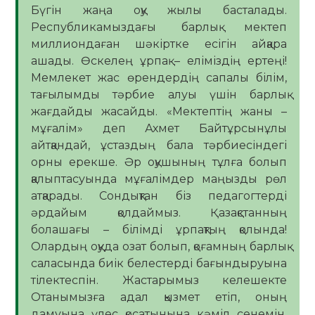
Бүгін жаңа оқу жылы басталады.
Республикамыздағы барлық мектеп
миллиондаған шәкіртке есігін айқара
ашады. Өскелең ұрпақ – еліміздің ертеңі!
Мемлекет жас өрендердің сапалы білім,
тағылымды тәрбие алуы үшін барлық
жағдайды жасайды. «Мектептің жаны –
мұғалім» деп Ахмет Байтұрсынұлы
айтқандай, ұстаздың бала тәрбиесіндегі
орны ерекше. Әр оқушының тұлға болып
қалыптасуында мұғалімдер маңызды рөл
атқарады. Сондықтан біз педагогтерді
әрдайым қолдаймыз. Қазақстанның
болашағы – білімді ұрпақтың қолында!
Олардың оқуда озат болып, қоғамның барлық
саласында биік белестерді бағындыруына
тілектеспін. Жастарымыз келешекте
Отанымызға адал қызмет етіп, оның
дамуына үлес қосатынына кәміл сенемін.