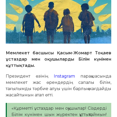
Мемлекет басшысы Қасым-Жомарт Тоқаев
ұстаздар мен оқушыларды Білім күнімен
құттықтады.
Президент өзінің
Instagram
парақшасында
мемлекет жас өрендердің сапалы білім,
тағылымды тәрбие алуы үшін барлық жағдайды
жасайтынын атап өтті.
«Құрметті ұстаздар мен оқушылар! Сіздерді
Білім күнімен шын жүректен құттықтаймын!