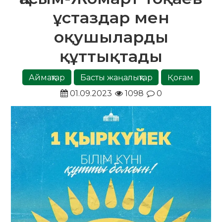
ұстаздар мен
оқушыларды
құттықтады
Аймақтар
Басты жаңалықтар
Қоғам
01.09.2023
1098
0