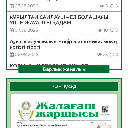
07.08.2026
5
0
ҚҰРЫЛТАЙ САЙЛАУЫ – ЕЛ БОЛАШАҒЫ
ҮШІН ЖАУАПТЫ ҚАДАМ
07.08.2026
10
0
Ауыл шаруашылығы – өңір экономикасының
негізгі тірегі
06.08.2026
25
0
ҚОҒАМДЫҚ БЕЛСЕНДІЛІК – ЕЛ
Барлық жаңалық
ДАМУЫНЫҢ НЕГІЗІ
06.08.2026
23
0
PDF нұсқа
ҚҰРЫЛТАЙ САЙЛАУЫ – БОЛАШАҚҚА
БАСТАР ЖАУАПТЫ ТАҢДАУ
06.08.2026
26
0
Инфекциялық ауруларға қарсы иммундау
жұмыстарының тиімділігі
06.08.2026
27
0