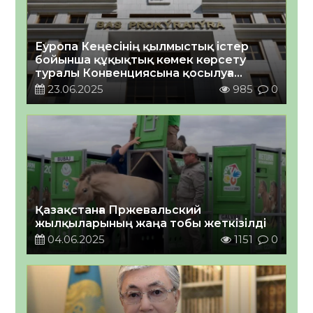
Еуропа Кеңесінің қылмыстық істер
бойынша құқықтық көмек көрсету
туралы Конвенциясына қосылуға
шақыру туралы
23.06.2025
985
0
Қазақстанға Пржевальский
жылқыларының жаңа тобы жеткізілді
04.06.2025
1151
0