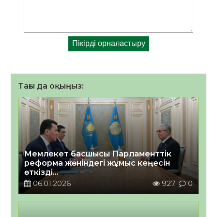
Тағы да оқыңыз:
Мемлекет басшысы Парламенттік
реформа жөніндегі жұмыс кеңесін
өткізді
2026 жылғы 06 қаңтар
06.01.2026
927
0