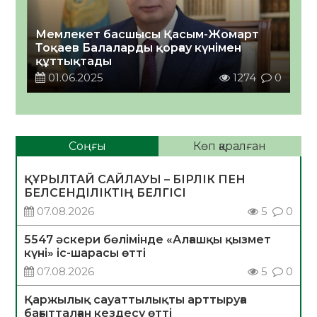
Мемлекет басшысы Қасым-Жомарт
Тоқаев Балаларды қорғау күнімен
құттықтады
01.06.2025
1274
0
Соңғы
Көп қаралған
ҚҰРЫЛТАЙ САЙЛАУЫ – БІРЛІК ПЕН
БЕЛСЕНДІЛІКТІҢ БЕЛГІСІ
07.08.2026
5
0
5547 әскери бөлімінде «Алғашқы қызмет
күні» іс-шарасы өтті
07.08.2026
5
0
Қаржылық сауаттылықты арттыруға
бағытталған кездесу өтті