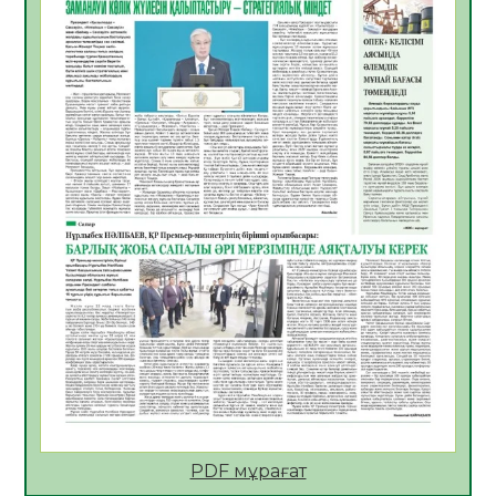
Көкжөтел ауруы туралы
06.08.2026
24
0
АПВ вакцинасы туралы мәлімет
06.08.2026
25
0
Open Air: Қызылорда облысы полиция
департаменті 20 мыңнан астам
көрерменнің қауіпсіздігін қамтамасыз етті
06.08.2026
37
0
ҚЫЗЫЛОРДАДА «САНАЛЫ ҰРПАҚ –
ЖАРҚЫН БОЛАШАҚ» АТТЫ КЕҢЕЙТІЛГЕН
МӘЖІЛІС ӨТТІ
05.08.2026
37
0
Қазақстан Орталық Азиядағы көшуге ең
қолайлы ел атанды
05.08.2026
38
0
PDF мұрағат