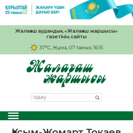
Жалағаш аудандық «Жалағаш жаршысы»
газетінің сайты
37°C
, Жұма, 07 тамыз, 16:15
Қасым-Жомарт Тоқаев