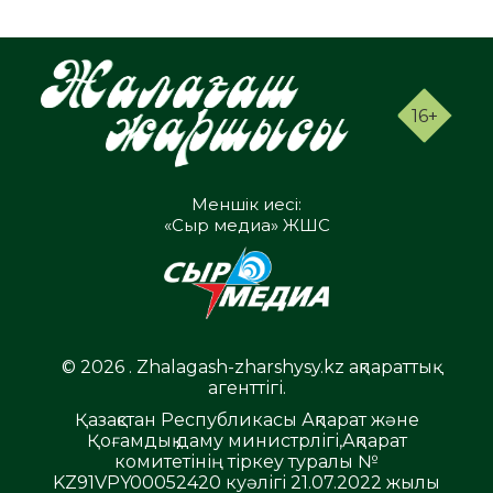
16+
Меншік иесі:
«Сыр медиа» ЖШС
© 2026 . Zhalagash-zharshysy.kz ақпараттық
агенттігі.
Қазақстан Республикасы Ақпарат және
Қоғамдық даму министрлігі,Ақпарат
комитетінің тіркеу туралы №
KZ91VPY00052420 куәлігі 21.07.2022 жылы