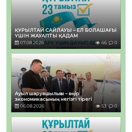
ҚҰРЫЛТАЙ САЙЛАУЫ – ЕЛ БОЛАШАҒЫ
ҮШІН ЖАУАПТЫ ҚАДАМ
07.08.2026
46
0
Ауыл шаруашылығы – өңір
экономикасының негізгі тірегі
06.08.2026
53
0