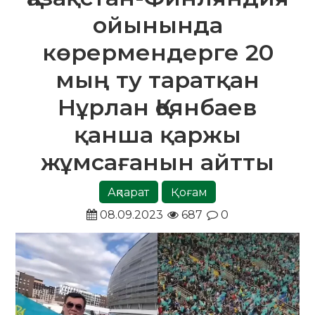
ойынында
көрермендерге 20
мың ту таратқан
Нұрлан Қоянбаев
қанша қаржы
жұмсағанын айтты
Ақпарат
Қоғам
08.09.2023
687
0