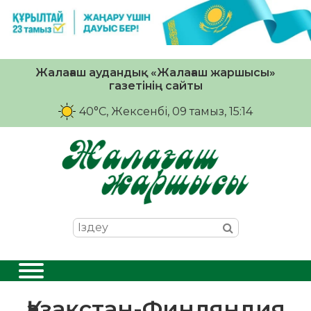
Жалағаш аудандық «Жалағаш жаршысы»
газетінің сайты
40°C
, Жексенбі, 09 тамыз, 15:14
Қазақстан-Финляндия