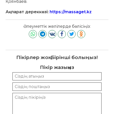
Қоянбаев.
Ақпарат дереккөзі:
https://massaget.kz
Әлеуметтік желілерде бөлісіңіз:
Пікірлер жоқ. Бірінші болыңыз!
Пікір жазыңыз