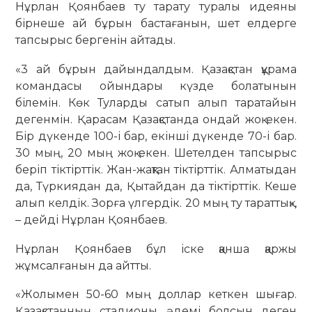
Нұрлан Қоянбаев ту тарату туралы идеяны
бірнеше ай бұрын бастағанын, шет елдерге
тапсырыс бергенін айтады.
«3 ай бұрын дайындалдым. Қазақстан құрама
командасы ойындары күзде болатынын
білемін. Көк Туларды сатып алып таратайын
дегенмін. Қарасам Қазақстанда ондай жоқ екен.
Бір дүкенде 100-і бар, екінші дүкенде 70-і бар.
30 мың, 20 мың жоқ екен. Шетелден тапсырыс
беріп тіктірттік. Жан-жақтан тіктірттік. Алматыдан
да, Түркиядан да, Қытайдан да тіктірттік. Кеше
алып келдік. Зорға үлгердік. 20 мың ту тараттық»,
– дейді Нұрлан Қоянбаев.
Нұрлан Қоянбаев бұл іске қанша қаржы
жұмсалғанын да айтты.
«Жолымен 50-60 мың доллар кеткен шығар.
Қазақстанның стадионы әдемі болсын деген