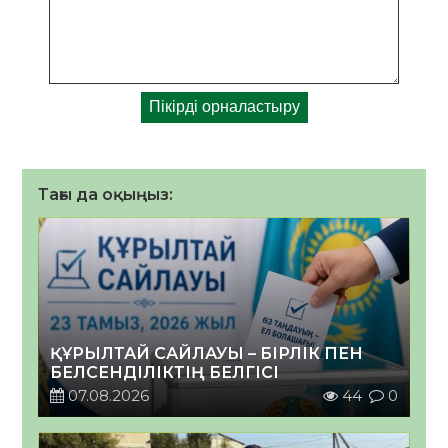
Тағы да оқыңыз:
ҚҰРЫЛТАЙ САЙЛАУЫ – БІРЛІК ПЕН
БЕЛСЕНДІЛІКТІҢ БЕЛГІСІ
07.08.2026
44
0