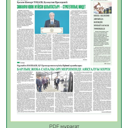
06.08.2026
55
0
Көкжөтел ауруы туралы
06.08.2026
53
0
АПВ вакцинасы туралы мәлімет
06.08.2026
52
0
Open Air: Қызылорда облысы полиция
департаменті 20 мыңнан астам
көрерменнің қауіпсіздігін қамтамасыз етті
06.08.2026
64
0
ҚЫЗЫЛОРДАДА «САНАЛЫ ҰРПАҚ –
ЖАРҚЫН БОЛАШАҚ» АТТЫ КЕҢЕЙТІЛГЕН
МӘЖІЛІС ӨТТІ
05.08.2026
65
0
Қазақстан Орталық Азиядағы көшуге ең
қолайлы ел атанды
05.08.2026
67
0
PDF мұрағат