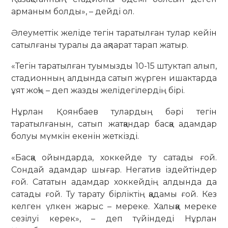
арманым болды», – дейді ол.
Әлеуметтік желіде тегін таратылған тулар кейін
сатылғаны туралы да ақпарат тарап жатыр.
«Тегін таратылған туымызды 10-15 штуктап алып,
стадионның алдында сатып жүрген ишактарда
ұят жоқ!» – деп жазды желідегілердің бірі.
Нұрлан Қоянбаев тулардың бәрі тегін
таратылғанын, сатып жатқандар басқа адамдар
болуы мүмкін екенін жеткізді.
«Басқа ойындарда, хоккейде ту сатады ғой.
Сондай адамдар шығар. Негатив іздейтіндер
ғой. Сататын адамдар хоккейдің алдында да
сатады ғой. Ту тарату бірліктің қадамы ғой. Кез
келген үлкен жарыс – мереке. Халыққа мереке
сезілуі керек», – деп түйіндеді Нұрлан