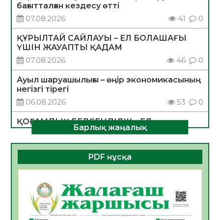
бағытталған кездесу өтті
07.08.2026
41
0
ҚҰРЫЛТАЙ САЙЛАУЫ – ЕЛ БОЛАШАҒЫ
ҮШІН ЖАУАПТЫ ҚАДАМ
07.08.2026
46
0
Ауыл шаруашылығы – өңір экономикасының
негізгі тірегі
06.08.2026
53
0
ҚОҒАМДЫҚ БЕЛСЕНДІЛІК – ЕЛ
Барлық жаңалық
ДАМУЫНЫҢ НЕГІЗІ
06.08.2026
51
0
PDF нұсқа
ҚҰРЫЛТАЙ САЙЛАУЫ – БОЛАШАҚҚА
БАСТАР ЖАУАПТЫ ТАҢДАУ
06.08.2026
53
0
Инфекциялық ауруларға қарсы иммундау
жұмыстарының тиімділігі