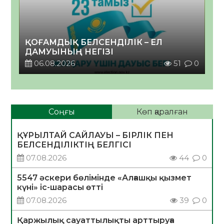
ҚОҒАМДЫҚ БЕЛСЕНДІЛІК – ЕЛ
ДАМУЫНЫҢ НЕГІЗІ
06.08.2026
51
0
Соңғы
Көп қаралған
ҚҰРЫЛТАЙ САЙЛАУЫ – БІРЛІК ПЕН
БЕЛСЕНДІЛІКТІҢ БЕЛГІСІ
07.08.2026
44
0
5547 әскери бөлімінде «Алғашқы қызмет
күні» іс-шарасы өтті
07.08.2026
39
0
Қаржылық сауаттылықты арттыруға