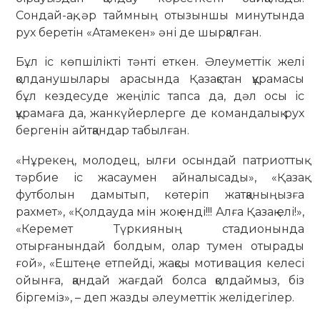
Сондай-ақ, әр таймның отызыншы минутында
рух беретін «Атамекен» әні де шырқалған.
Бұл іс көпшілікті тәнті еткен. Әлеуметтік желі
қолданушылары арасында Қазақстан құрамасы
бұл кездесуде жеңіліс тапса да, дәл осы іс
құрамаға да, жанкүйерлерге де командалық рух
бергенін айтқандар табылған.
«Нұрекең, молодец, ылғи осындай патриоттық
тәрбие іс жасаумен айналысады», «Қазақ
футболын дамытып, көтеріп жатқаныңызға
рахмет», «Қолдауда мін жоқ енді!!! Алға Қазақ елі!»,
«Керемет Түркияның стадионында
отырғанындай болдым, олар тумен отырады
ғой», «Ештеңе етпейді, жақсы мотивация келесі
ойынға, қандай жағдай болса қолдаймыз, біз
біргеміз», – деп жазды әлеуметтік желідегілер.