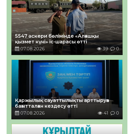
5547 әскери бөлімінде «Алғашқы
қызмет күні» іс-шарасы өтті
07.08.2026
39
0
Қаржылық сауаттылықты арттыруға
бағытталған кездесу өтті
07.08.2026
41
0