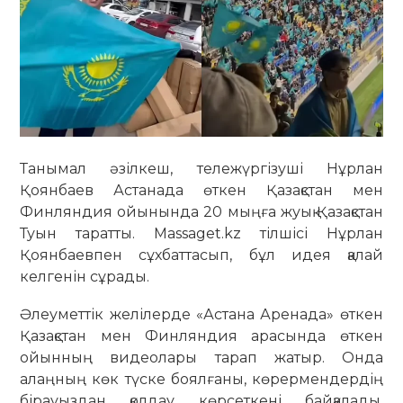
Танымал әзілкеш, тележүргізуші Нұрлан
Қоянбаев Астанада өткен Қазақстан мен
Финляндия ойынында 20 мыңға жуық Қазақстан
Туын таратты. Massaget.kz тілшісі Нұрлан
Қоянбаевпен сұхбаттасып, бұл идея қалай
келгенін сұрады.
Әлеуметтік желілерде «Астана Аренада» өткен
Қазақстан мен Финляндия арасында өткен
ойынның видеолары тарап жатыр. Онда
алаңның көк түске боялғаны, көрермендердің
бірауыздан қолдау көрсеткені байқалады.