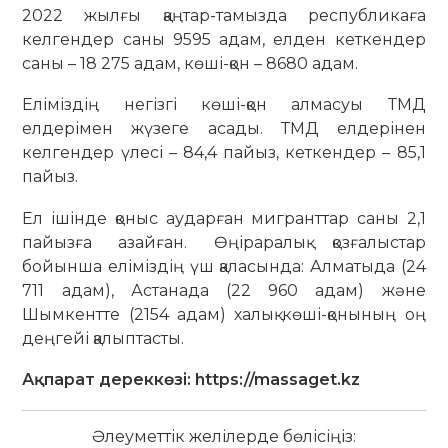
2022 жылғы қаңтар-тамызда республикаға
келгендер саны 9595 адам, елден кеткендер
саны – 18 275 адам, көші-қон – 8680 адам.
Еліміздің негізгі көші-қон алмасуы ТМД
елдерімен жүзеге асады. ТМД елдерінен
келгендер үлесі – 84,4 пайыз, кеткендер – 85,1
пайыз.
Ел ішінде қоныс аударған мигранттар саны 2,1
пайызға азайған. Өңіраралық қозғалыстар
бойынша еліміздің үш қаласында: Алматыда (24
711 адам), Астанада (22 960 адам) және
Шымкентте (2154 адам) халық көші-қонының оң
деңгейі қалыптасты.
Ақпарат дереккөзі: https://massaget.kz
Әлеуметтік желілерде бөлісіңіз: