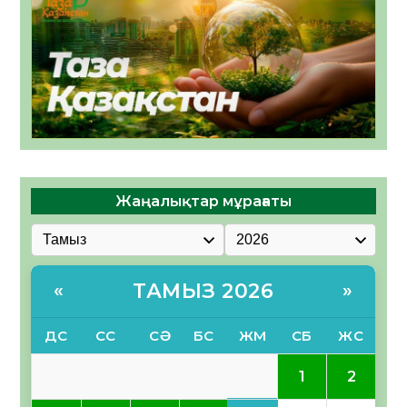
Жаңалықтар мұрағаты
ТАМЫЗ 2026
«
»
ДС
СС
СӘ
БС
ЖМ
СБ
ЖС
1
2