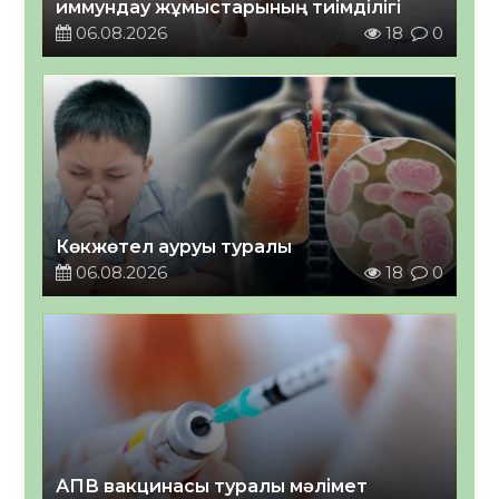
иммундау жұмыстарының тиімділігі
06.08.2026
18
0
Көкжөтел ауруы туралы
06.08.2026
18
0
АПВ вакцинасы туралы мәлімет