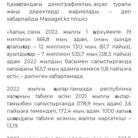
Қазақстандағы демографиялық ахуал туралы
жаңа деректерді жариялады, – деп
хабарлайды Massaget.kz тілшісі.
«Халық саны 2022 жылғы 1 қыркүйекте 19
миллион 666,8 мың адам, оның ішінде
қалалықтар – 12 миллион 131,1 мың (61,7 пайыз),
ауылдықтар – 7 миллион ​​535,7 мың (38,3 пайыз)
адам. 2022 жылдың басымен салыстырғанда
халық саны 163,7 мың адамға немесе 0,8 пайызға
өсті», – делінген хабарламада.
2022 жылғы қаңтар-тамызда республика
халқының табиғи өсімі 2021 жылғы қаңтар-
тамызбен салыстырғанда (178,9 мың адам) 3,6
пайызға төмендеп, 172,4 мың адам. 1000 халыққа
шаққандағы табиғи өсімнің жалпы көрсеткіші –
13,19.