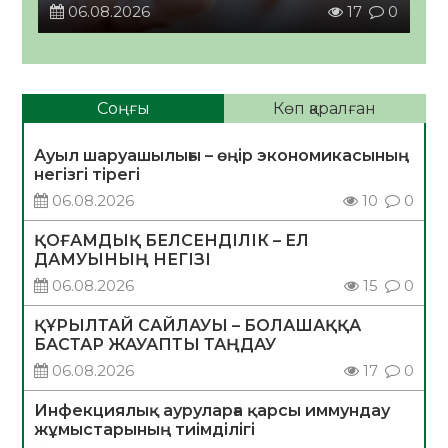
06.08.2026
17
0
Соңғы
Көп қаралған
Ауыл шаруашылығы – өңір экономикасының
негізгі тірегі
06.08.2026
10
0
ҚОҒАМДЫҚ БЕЛСЕНДІЛІК – ЕЛ
ДАМУЫНЫҢ НЕГІЗІ
06.08.2026
15
0
ҚҰРЫЛТАЙ САЙЛАУЫ – БОЛАШАҚҚА
БАСТАР ЖАУАПТЫ ТАҢДАУ
06.08.2026
17
0
Инфекциялық ауруларға қарсы иммундау
жұмыстарының тиімділігі