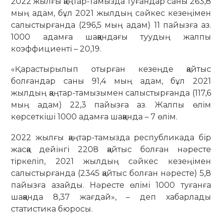
2022 жылғы қаңтар-тамызда туғандар саны 263,8
мың адам, бұл 2021 жылдың сәйкес кезеңімен
салыстырғанда (296,5 мың адам) 11 пайызға аз.
1000 адамға шаққандағы туудың жалпы
коэффициенті – 20,19.
«Қарастырылып отырған кезеңде қайтыс
болғандар саны 91,4 мың адам, бұл 2021
жылдың қаңтар-тамызымен салыстырғанда (117,6
мың адам) 22,3 пайызға аз. Жалпы өлім
көрсеткіші 1000 адамға шаққанда – 7 өлім.
2022 жылғы қаңтар-тамызда республикада бір
жасқа дейінгі 2208 қайтыс болған нәресте
тіркеліп, 2021 жылдың сәйкес кезеңімен
салыстырғанда (2345 қайтыс болған нәресте) 5,8
пайызға азайды. Нәресте өлімі 1000 туғанға
шаққанда 8,37 жағдай», – деп хабарлады
статистика бюросы.