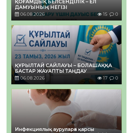
ҚОҒАМДЫҚ БЕЛСЕНДІЛІК – ЕЛ
ДАМУЫНЫҢ НЕГІЗІ
06.08.2026
15
0
ҚҰРЫЛТАЙ САЙЛАУЫ – БОЛАШАҚҚА
БАСТАР ЖАУАПТЫ ТАҢДАУ
06.08.2026
17
0
Инфекциялық ауруларға қарсы