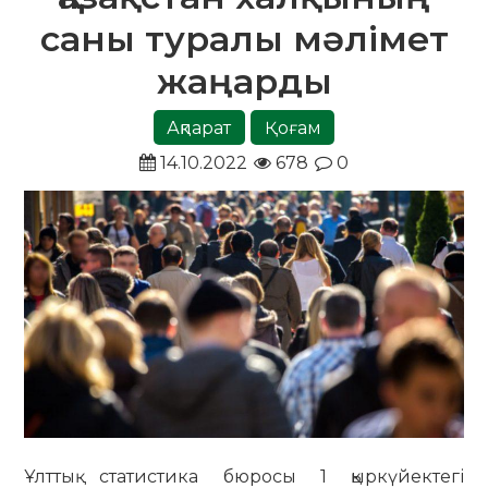
саны туралы мәлімет
жаңарды
Ақпарат
Қоғам
14.10.2022
678
0
Ұлттық статистика бюросы 1 қыркүйектегі