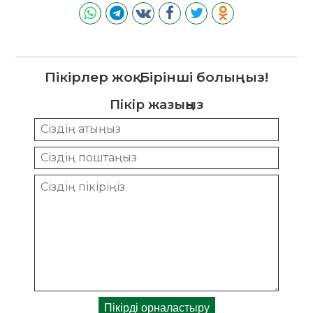
Пікірлер жоқ. Бірінші болыңыз!
Пікір жазыңыз