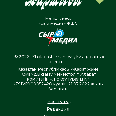
Меншік иесі:
«Сыр медиа» ЖШС
© 2026 . Zhalagash-zharshysy.kz ақпараттық
агенттігі.
Қазақстан Республикасы Ақпарат және
Қоғамдық даму министрлігі,Ақпарат
комитетінің тіркеу туралы №
KZ91VPY00052420 куәлігі 21.07.2022 жылы
берілген
Басшылық
Редакция