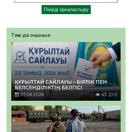
Тағы да оқыңыз:
ҚҰРЫЛТАЙ САЙЛАУЫ – БІРЛІК ПЕН
БЕЛСЕНДІЛІКТІҢ БЕЛГІСІ
07.08.2026
43
0