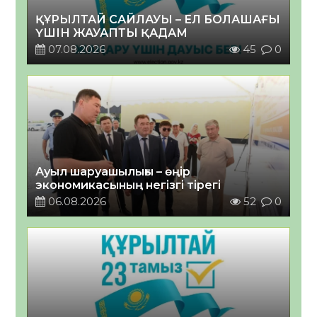
ҚҰРЫЛТАЙ САЙЛАУЫ – ЕЛ БОЛАШАҒЫ
ҮШІН ЖАУАПТЫ ҚАДАМ
07.08.2026
45
0
Ауыл шаруашылығы – өңір
экономикасының негізгі тірегі
06.08.2026
52
0