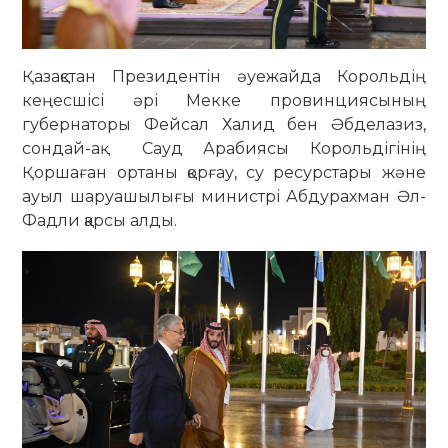
Қазақстан Президентін әуежайда Корольдің
кеңесшісі әрі Мекке провинциясының
губернаторы Фейсал Халид бен Әбделазиз,
сондай-ақ Сауд Арабиясы Корольдігінің
Қоршаған ортаны қорғау, су ресурстары және
ауыл шаруашылығы министрі Абдурахман Әл-
Фадли қарсы алды.