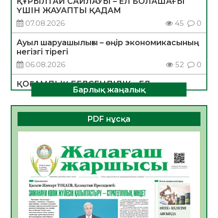
ҚҰРЫЛТАЙ САЙЛАУЫ – ЕЛ БОЛАШАҒЫ
ҮШІН ЖАУАПТЫ ҚАДАМ
07.08.2026
45
0
Ауыл шаруашылығы – өңір экономикасының
негізгі тірегі
06.08.2026
52
0
ҚОҒАМДЫҚ БЕЛСЕНДІЛІК – ЕЛ
Барлық жаңалық
ДАМУЫНЫҢ НЕГІЗІ
06.08.2026
50
0
PDF нұсқа
ҚҰРЫЛТАЙ САЙЛАУЫ – БОЛАШАҚҚА
БАСТАР ЖАУАПТЫ ТАҢДАУ
06.08.2026
52
0
Инфекциялық ауруларға қарсы иммундау
жұмыстарының тиімділігі
06.08.2026
54
0
Көкжөтел ауруы туралы