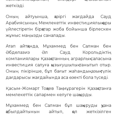
жеткізді.
Оның айтуынша, қазіргі жағдайда Сауд
Арабиясының Мемлекеттік инвестициялық қоры
үйлестіретін бірқатар жоба бойынша бірлескен
жұмыс маңызды саналады.
Атап айтқанда, Мұхаммед бен Салман бен
Әбделазиз Әл Сауд Корольдіктің
компаниялары Қазақстанның аграрлық саласына
инвестиция салуға қызығушылық танытып отыр.
Оның пікірінше, бұл бағыт жаһандық азық-түлік
дағдарысы жағдайында аса өзекті бола түседі.
Қасым-Жомарт Тоқаев Тақ мұрагерін Қазақстанға
мемлекеттік сапармен келуге шақырды.
Мұхаммед бен Салман бұл шақыруды қуана
қабылдайтынын айтып, қол жеткізілген