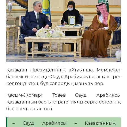
Қазақстан Президентінің айтуынша, Мемлекет
басшысы ретінде Сауд Арабиясына алғаш рет
келгендіктен, бұл сапардың маңызы зор.
Қасым-Жомарт Тоқаев Сауд Арабиясы
Қазақстанның басты стратегиялық серіктестерінің
бірі екенін атап өтті.
– Сауд Арабиясы – Қазақстанның