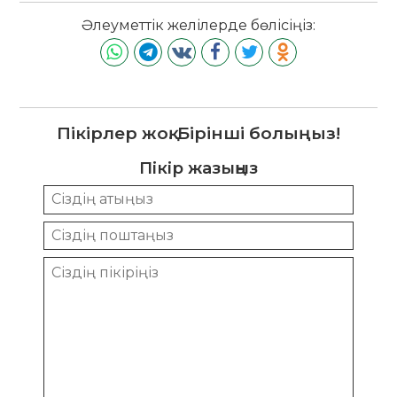
Әлеуметтік желілерде бөлісіңіз:
Пікірлер жоқ. Бірінші болыңыз!
Пікір жазыңыз