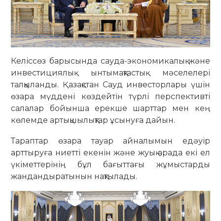
Келіссөз барысында сауда-экономикалық және
инвестициялық ынтымақтастық мәселелері
талқыланды. Қазақстан Сауд инвесторлары үшін
өзара мүддені көздейтін түрлі перспективті
салалар бойынша ерекше шарттар мен кең
көлемде артықшылықтар ұсынуға дайын.
Тараптар өзара тауар айналымын едәуір
арттыруға ниетті екенін және жуық арада екі ел
үкіметтерінің бұл бағыттағы жұмыстарды
жандандыратынын нақтылады.