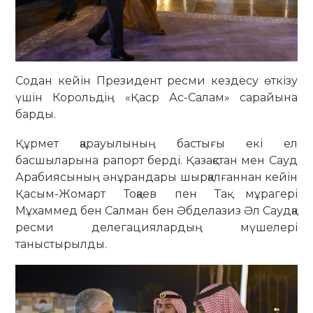
Содан кейін Президент ресми кездесу өткізу
үшін Корольдің «Қаср Ас-Салам» сарайына
барды.
Құрмет қарауылының бастығы екі ел
басшыларына рапорт берді. Қазақстан мен Сауд
Арабиясының әнұрандары шырқалғаннан кейін
Қасым-Жомарт Тоқаев пен Тақ мұрагері
Мұхаммед бен Салман бен Әбделазиз Әл Саудқа
ресми делегациялардың мүшелері
таныстырылды.