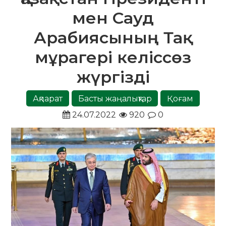
мен Сауд
Арабиясының Тақ
мұрагері келіссөз
жүргізді
Ақпарат
Басты жаңалықтар
Қоғам
24.07.2022
920
0