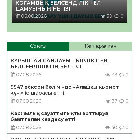
ҚОҒАМДЫҚ БЕЛСЕНДІЛІК – ЕЛ
ДАМУЫНЫҢ НЕГІЗІ
06.08.2026
50
0
Соңғы
Көп қаралған
ҚҰРЫЛТАЙ САЙЛАУЫ – БІРЛІК ПЕН
БЕЛСЕНДІЛІКТІҢ БЕЛГІСІ
07.08.2026
43
0
5547 әскери бөлімінде «Алғашқы қызмет
күні» іс-шарасы өтті
07.08.2026
37
0
Қаржылық сауаттылықты арттыруға
бағытталған кездесу өтті
07.08.2026
40
0