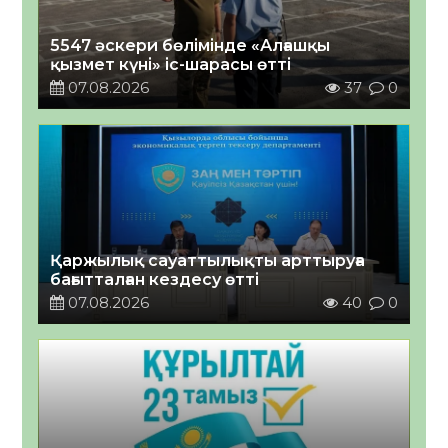
5547 әскери бөлімінде «Алғашқы
қызмет күні» іс-шарасы өтті
07.08.2026
37
0
Қаржылық сауаттылықты арттыруға
бағытталған кездесу өтті
07.08.2026
40
0