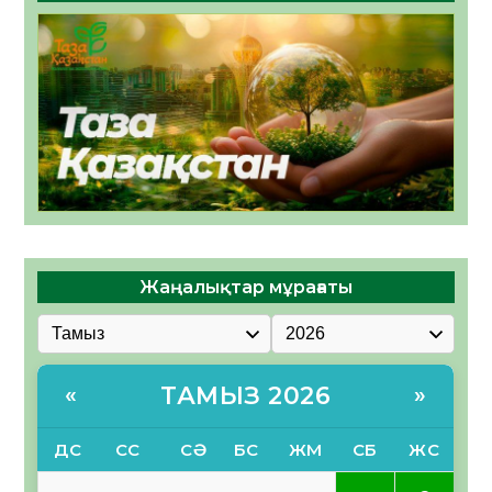
Жаңалықтар мұрағаты
ТАМЫЗ 2026
«
»
ДС
СС
СӘ
БС
ЖМ
СБ
ЖС