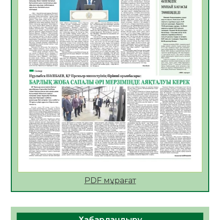
06.08.2026
52
0
АПВ вакцинасы туралы мәлімет
06.08.2026
51
0
Open Air: Қызылорда облысы полиция
департаменті 20 мыңнан астам
көрерменнің қауіпсіздігін қамтамасыз етті
06.08.2026
63
0
ҚЫЗЫЛОРДАДА «САНАЛЫ ҰРПАҚ –
ЖАРҚЫН БОЛАШАҚ» АТТЫ КЕҢЕЙТІЛГЕН
МӘЖІЛІС ӨТТІ
05.08.2026
64
0
Қазақстан Орталық Азиядағы көшуге ең
қолайлы ел атанды
05.08.2026
65
0
PDF мұрағат
Өрт қауіпсіздігі талаптарын сақтау – әр
азаматтың міндеті
Хабарландыру