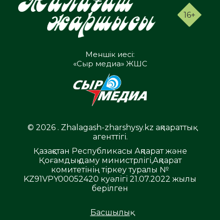
16+
Меншік иесі:
«Сыр медиа» ЖШС
© 2026 . Zhalagash-zharshysy.kz ақпараттық
агенттігі.
Қазақстан Республикасы Ақпарат және
Қоғамдық даму министрлігі,Ақпарат
комитетінің тіркеу туралы №
KZ91VPY00052420 куәлігі 21.07.2022 жылы
берілген
Басшылық