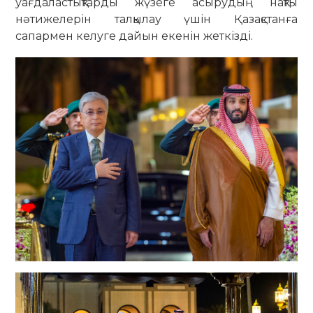
уағдаластықтарды жүзеге асырудың нақты
нәтижелерін талқылау үшін Қазақстанға
сапармен келуге дайын екенін жеткізді.