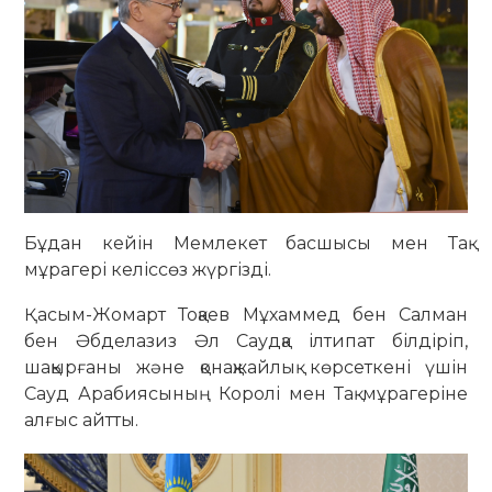
Бұдан кейін Мемлекет басшысы мен Тақ
мұрагері келіссөз жүргізді.
Қасым-Жомарт Тоқаев Мұхаммед бен Салман
бен Әбделазиз Әл Саудқа ілтипат білдіріп,
шақырғаны және қонақжайлық көрсеткені үшін
Сауд Арабиясының Королі мен Тақ мұрагеріне
алғыс айтты.