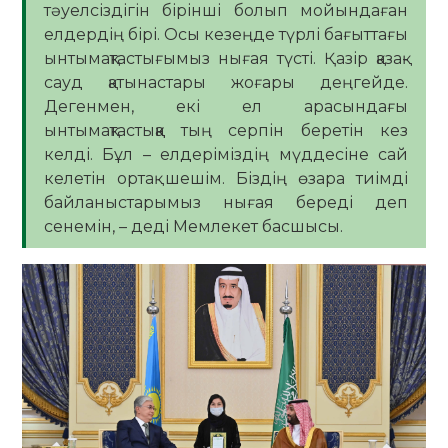
тәуелсіздігін бірінші болып мойындаған
елдердің бірі. Осы кезеңде түрлі бағыттағы
ынтымақтастығымыз нығая түсті. Қазір қазақ-
сауд қатынастары жоғары деңгейде.
Дегенмен, екі ел арасындағы
ынтымақтастыққа тың серпін беретін кез
келді. Бұл – елдеріміздің мүддесіне сай
келетін ортақ шешім. Біздің өзара тиімді
байланыстарымыз нығая береді деп
сенемін, – деді Мемлекет басшысы.