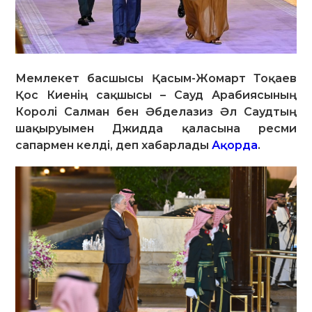
Мемлекет басшысы Қасым-Жомарт Тоқаев
Қос Киенің сақшысы – Сауд Арабиясының
Королі Салман бен Әбделазиз Әл Саудтың
шақыруымен Джидда қаласына ресми
сапармен келді, деп хабарлады
Ақорда
.