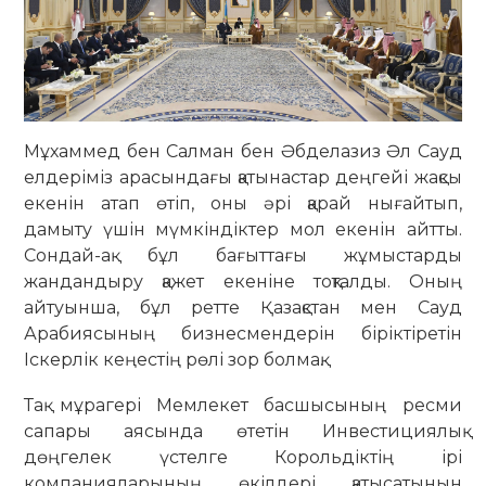
Мұхаммед бен Салман бен Әбделазиз Әл Сауд
елдеріміз арасындағы қатынастар деңгейі жақсы
екенін атап өтіп, оны әрі қарай нығайтып,
дамыту үшін мүмкіндіктер мол екенін айтты.
Сондай-ақ бұл бағыттағы жұмыстарды
жандандыру қажет екеніне тоқталды. Оның
айтуынша, бұл ретте Қазақстан мен Сауд
Арабиясының бизнесмендерін біріктіретін
Іскерлік кеңестің рөлі зор болмақ.
Тақ мұрагері Мемлекет басшысының ресми
сапары аясында өтетін Инвестициялық
дөңгелек үстелге Корольдіктің ірі
компанияларының өкілдері қатысатынын