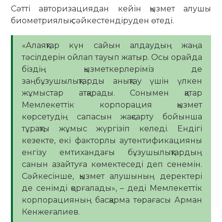
Сәтті авторизациядан кейін қызмет алушы
биометриялық сәйкестендіруден өтеді.
«Алаяқтар күн сайын алдаудың жаңа
тәсілдерін ойлап тауып жатыр. Осы орайда
біздің қызметкерлеріміз де
заңбұзушылықтарды анықтау үшін үлкен
жұмыстар атқарады. Сонымен қатар
Мемлекеттік корпорация қызмет
көрсетудің сапасын жақсарту бойынша
тұрақты жұмыс жүргізіп келеді. Ендігі
кезекте, екі факторлы аутентификацияны
енгізу емтихандағы бұзушылықтардың
санын азайтуға көмектеседі деп сенемін.
Сәйкесінше, қызмет алушының деректері
де сенімді қорғалады», – деді Мемлекеттік
корпорацияның басқарма төрағасы Арман
Кенжеғалиев.