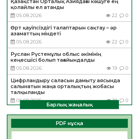
Қазақстан Орталық Азиядағы көшуге ең
қолайлы ел атанды
05.08.2026
22
0
Өрт қауіпсіздігі талаптарын сақтау – әр
азаматтың міндеті
05.08.2026
22
0
Руслан Рүстемұлы облыс әкімінің
кеңесшісі болып тағайындалды
05.08.2026
19
0
Цифрландыру саласын дамыту аясында
салынатын жаңа орталықтың жобасы
талқыланды
05.08.2026
18
0
Барлық жаңалық
Алғашқы цифрлық жасанды интеллект
құралдарының таныстырылымы өтті
PDF нұсқа
05.08.2026
19
0