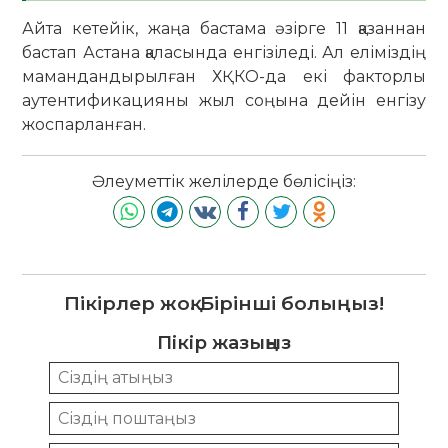
Айта кетейік, жаңа бастама әзірге 11 қазаннан
бастап Астана қаласында енгізіледі. Ал еліміздің
мамандандырылған ХҚКО-да екі факторлы
аутентификацияны жыл соңына дейін енгізу
жоспарланған.
Әлеуметтік желілерде бөлісіңіз:
Пікірлер жоқ. Бірінші болыңыз!
Пікір жазыңыз