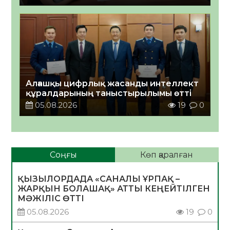
Алғашқы цифрлық жасанды интеллект
құралдарының таныстырылымы өтті
05.08.2026
19
0
Соңғы
Көп қаралған
ҚЫЗЫЛОРДАДА «САНАЛЫ ҰРПАҚ –
ЖАРҚЫН БОЛАШАҚ» АТТЫ КЕҢЕЙТІЛГЕН
МӘЖІЛІС ӨТТІ
05.08.2026
19
0