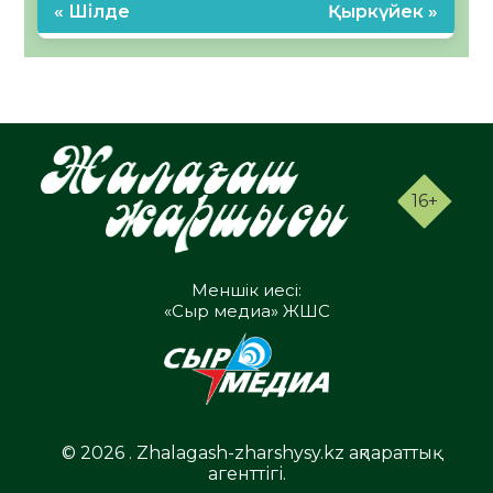
« Шілде
Қыркүйек »
16+
Меншік иесі:
«Сыр медиа» ЖШС
© 2026 . Zhalagash-zharshysy.kz ақпараттық
агенттігі.