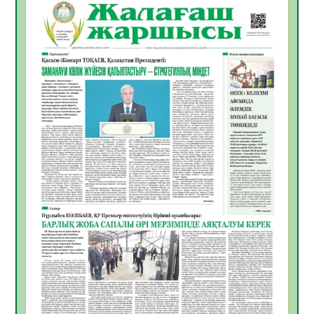
Қазақстандықтардың 72,3%-ы жаңа
Құрылтай үшін дауыс беруге дайын
05.08.2026
21
0
ӘРБІР ДАУЫС – ҚОҒАМ ДАМУЫНА
ҚОСЫЛҒАН ҮЛЕС
05.08.2026
27
0
ҚҰРЫЛТАЙ САЙЛАУЫ – БІРЛІК ПЕН
ЖАУАПКЕРШІЛІККЕ БАСТАЙТЫН ҚАДАМ
05.08.2026
26
0
Мектептен – Ұлттық ұлан сапына
04.08.2026
36
0
Үкіметтік емес ұйымдарға арналған
сыйлықақы конкурсына өтінім қабылдау
басталды
04.08.2026
40
0
Үкіметте Президенттің отандық тауарды
қолдау жөніндегі тапсырмаларының