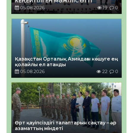
КЕҢЕЙТІЛГЕН МӘЖІЛІС ӨТТІ
05.08.2026
19
0
Қазақстан Орталық Азиядағы көшуге ең
қолайлы ел атанды
05.08.2026
22
0
Өрт қауіпсіздігі талаптарын сақтау – әр
азаматтың міндеті