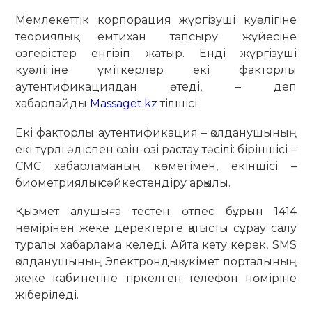
Мемлекеттік корпорация жүргізуші куәлігіне
теориялық емтихан тапсыру жүйесіне
өзгерістер енгізіп жатыр. Енді жүргізуші
куәлігіне үміткерлер екі факторлы
аутентификациядан өтеді, – деп
хабарлайды
Massaget.kz
тілшісі.
Екі факторлы аутентификация – қолданушының
екі түрлі әдіспен өзін-өзі растау тәсілі: біріншісі –
СМС хабарламаның көмегімен, екіншісі –
биометриялық сәйкестендіру арқылы.
Қызмет алушыға тестен өтпес бұрын 1414
нөмірінен жеке деректерге қатысты сұрау салу
туралы хабарлама келеді. Айта кету керек, SMS
қолданушының Электрондық үкімет порталының
жеке кабинетіне тіркелген телефон нөміріне
жіберіледі.