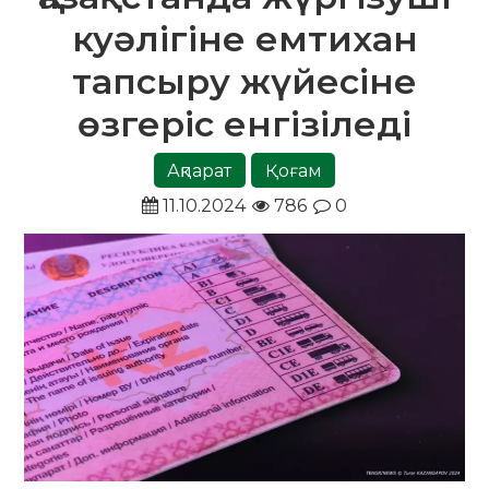
куәлігіне емтихан
тапсыру жүйесіне
өзгеріс енгізіледі
Ақпарат
Қоғам
11.10.2024
786
0