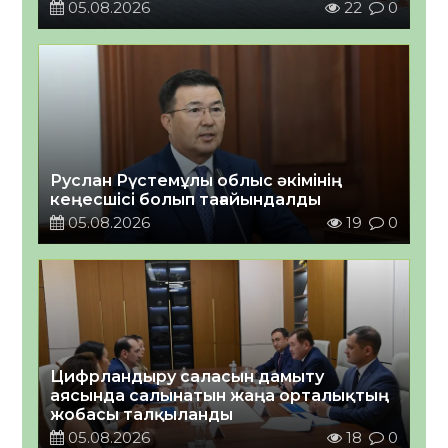
05.08.2026
22
0
Руслан Рүстемұлы облыс әкімінің
кеңесшісі болып тағайындалды
05.08.2026
19
0
Цифрландыру саласын дамыту
аясында салынатын жаңа орталықтың
жобасы талқыланды
05.08.2026
18
0