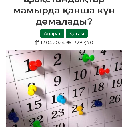
мамырда қанша күн
демалады?
Ақпарат
Қоғам
12.04.2024
1328
0