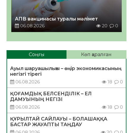
АПВ вакцинасы туралы мәлімет
06.08.2026
20
0
Соңғы
Көп қаралған
Ауыл шаруашылығы – өңір экономикасының
негізгі тірегі
06.08.2026
18
0
ҚОҒАМДЫҚ БЕЛСЕНДІЛІК – ЕЛ
ДАМУЫНЫҢ НЕГІЗІ
06.08.2026
18
0
ҚҰРЫЛТАЙ САЙЛАУЫ – БОЛАШАҚҚА
БАСТАР ЖАУАПТЫ ТАҢДАУ
06.08.2026
20
0