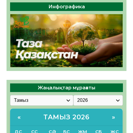
Инфографика
Жаңалықтар мұрағаты
ТАМЫЗ 2026
«
»
ДС
СС
СӘ
БС
ЖМ
СБ
ЖС