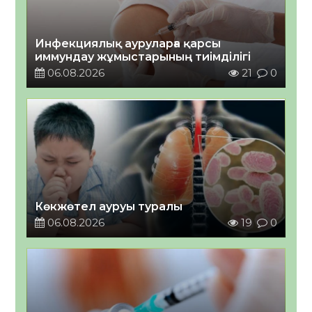
Инфекциялық ауруларға қарсы
иммундау жұмыстарының тиімділігі
06.08.2026
21
0
Көкжөтел ауруы туралы
06.08.2026
19
0