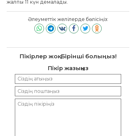
жалпы 11 күн демалады.
Әлеуметтік желілерде бөлісіңіз:
Пікірлер жоқ. Бірінші болыңыз!
Пікір жазыңыз