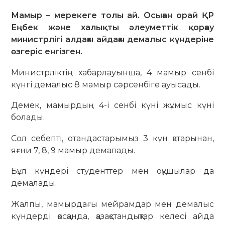
Мамыр – мерекеге толы ай. Осыған орай ҚР
Еңбек және халықты әлеуметтік қорғау
министрлігі алдағы айдағы демалыс күндеріне
өзгеріс енгізген.
Министрліктің хабарлауынша, 4 мамыр сенбі
күнгі демалыс 8 мамыр сәрсенбіге ауысады.
Демек, мамырдың 4-і сенбі күні жұмыс күні
болады.
Сол себепті, отандастарымыз 3 күн қатарынан,
яғни 7, 8, 9 мамыр демалады.
Бұл күндері студенттер мен оқушылар да
демалады.
Жалпы, мамырдағы мейрамдар мен демалыс
күндерді қосқанда, қазақстандықтар келесі айда