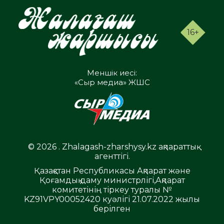
16+
Меншік иесі:
«Сыр медиа» ЖШС
© 2026 . Zhalagash-zharshysy.kz ақпараттық
агенттігі.
Қазақстан Республикасы Ақпарат және
Қоғамдық даму министрлігі,Ақпарат
комитетінің тіркеу туралы №
KZ91VPY00052420 куәлігі 21.07.2022 жылы
берілген