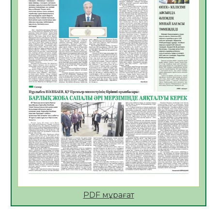
Қазақстан Орталық Азиядағы көшуге ең
қолайлы ел атанды
05.08.2026
33
0
Өрт қауіпсіздігі талаптарын сақтау – әр
азаматтың міндеті
05.08.2026
33
0
Руслан Рүстемұлы облыс әкімінің
кеңесшісі болып тағайындалды
05.08.2026
31
0
Цифрландыру саласын дамыту аясында
салынатын жаңа орталықтың жобасы
талқыланды
05.08.2026
30
0
Алғашқы цифрлық жасанды интеллект
құралдарының таныстырылымы өтті
PDF мұрағат
05.08.2026
32
0