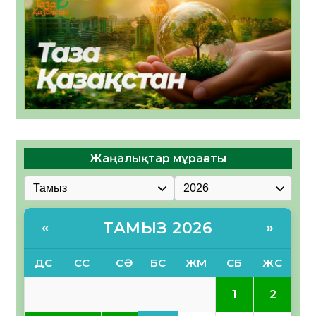
Жаңалықтар мұрағаты
ТАМЫЗ 2026
«
»
ДС
СС
СӘ
БС
ЖМ
СБ
ЖС
1
2