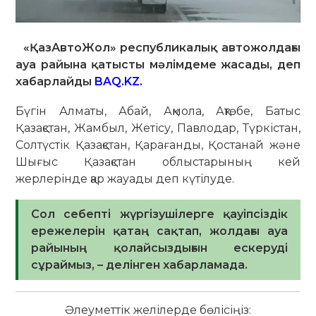
«ҚазАвтоЖол» республикалық автожолдағы
ауа райына қатысты мәлімдеме жасады, деп
хабарлайды
BAQ.KZ.
Бүгін Алматы, Абай, Ақмола, Ақтөбе, Батыс
Қазақстан, Жамбыл, Жетісу, Павлодар, Түркістан,
Солтүстік Қазақстан, Қарағанды, Қостанай және
Шығыс Қазақстан облыстарының кей
жерлерінде қар жауады деп күтілуде.
Сол себепті жүргізушілерге қауіпсіздік
ережелерін қатаң сақтап, жолдағы ауа
райының қолайсыздығын ескеруді
сұраймыз, – делінген хабарламада.
Әлеуметтік желілерде бөлісіңіз: