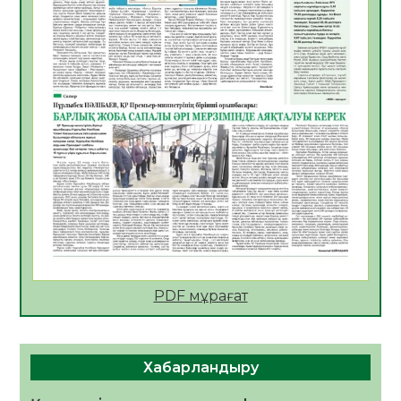
05.08.2026
24
0
Мектептен – Ұлттық ұлан сапына
04.08.2026
34
0
Үкіметтік емес ұйымдарға арналған
сыйлықақы конкурсына өтінім қабылдау
басталды
04.08.2026
38
0
Үкіметте Президенттің отандық тауарды
қолдау жөніндегі тапсырмаларының
жүзеге асырылу барысы қаралуда
04.08.2026
38
0
PDF мұрағат
Жазғы лагерьде оқушылармен
профилактикалық кездесу өтті
04.08.2026
47
0
Хабарландыру
Құрылтай: Қызылордада 1344 комиссия
мүшесінің білімі жетілдіріледі