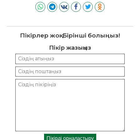
Пікірлер жоқ. Бірінші болыңыз!
Пікір жазыңыз