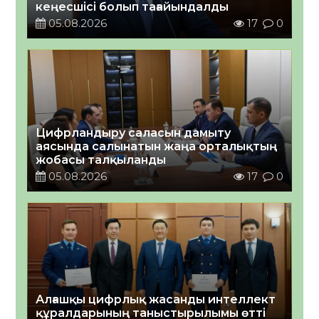
кеңесшісі болып тағайындалды
05.08.2026
17
0
Цифрландыру саласын дамыту
аясында салынатын жаңа орталықтың
жобасы талқыланды
05.08.2026
17
0
Алғашқы цифрлық жасанды интеллект
құралдарының таныстырылымы өтті