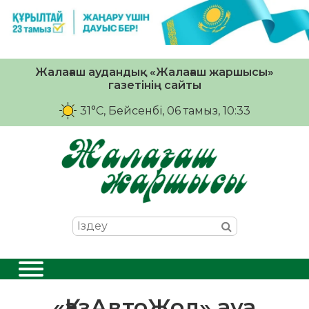
Жалағаш аудандық «Жалағаш жаршысы»
газетінің сайты
31°C
, Бейсенбі, 06 тамыз, 10:33
«ҚазАвтоЖол» ауа