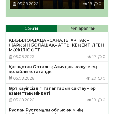
05.08.2026
18
0
Соңғы
Көп қаралған
ҚЫЗЫЛОРДАДА «САНАЛЫ ҰРПАҚ –
ЖАРҚЫН БОЛАШАҚ» АТТЫ КЕҢЕЙТІЛГЕН
МӘЖІЛІС ӨТТІ
05.08.2026
17
0
Қазақстан Орталық Азиядағы көшуге ең
қолайлы ел атанды
05.08.2026
20
0
Өрт қауіпсіздігі талаптарын сақтау – әр
азаматтың міндеті
05.08.2026
19
0
Руслан Рүстемұлы облыс әкімінің