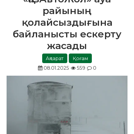
райының
қолайсыздығына
байланысты ескерту
жасады
Ақпарат
Қоғам
08.01.2025
559
0