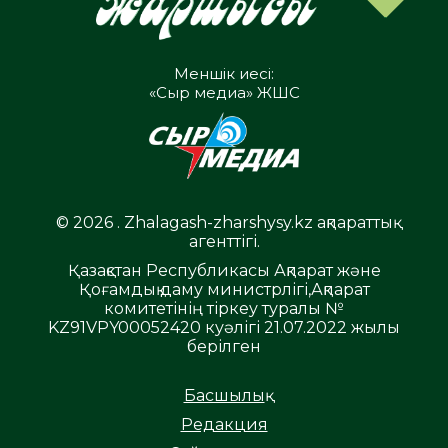
Меншік иесі:
«Сыр медиа» ЖШС
© 2026 . Zhalagash-zharshysy.kz ақпараттық
агенттігі.
Қазақстан Республикасы Ақпарат және
Қоғамдық даму министрлігі,Ақпарат
комитетінің тіркеу туралы №
KZ91VPY00052420 куәлігі 21.07.2022 жылы
берілген
Басшылық
Редакция