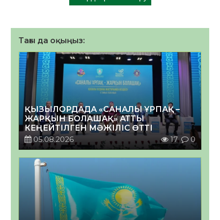
Тағы да оқыңыз:
ҚЫЗЫЛОРДАДА «САНАЛЫ ҰРПАҚ –
ЖАРҚЫН БОЛАШАҚ» АТТЫ
КЕҢЕЙТІЛГЕН МӘЖІЛІС ӨТТІ
05.08.2026
17
0