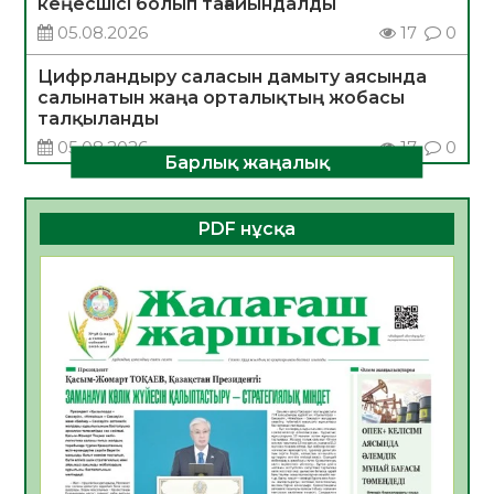
кеңесшісі болып тағайындалды
05.08.2026
17
0
Цифрландыру саласын дамыту аясында
салынатын жаңа орталықтың жобасы
талқыланды
05.08.2026
17
0
Барлық жаңалық
Алғашқы цифрлық жасанды интеллект
құралдарының таныстырылымы өтті
PDF нұсқа
05.08.2026
18
0
Қазақстандықтардың 72,3%-ы жаңа
Құрылтай үшін дауыс беруге дайын
05.08.2026
19
0
ӘРБІР ДАУЫС – ҚОҒАМ ДАМУЫНА
ҚОСЫЛҒАН ҮЛЕС
05.08.2026
26
0
ҚҰРЫЛТАЙ САЙЛАУЫ – БІРЛІК ПЕН
ЖАУАПКЕРШІЛІККЕ БАСТАЙТЫН ҚАДАМ