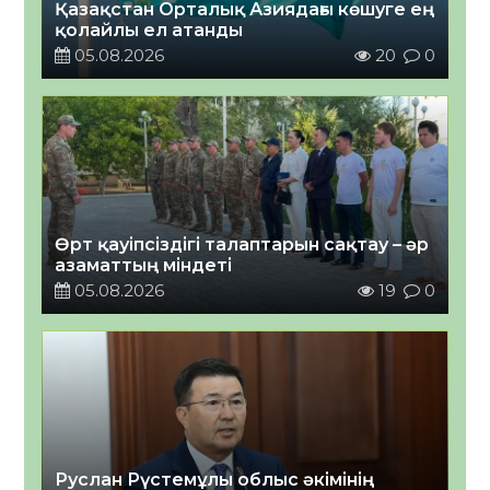
Қазақстан Орталық Азиядағы көшуге ең
қолайлы ел атанды
05.08.2026
20
0
Өрт қауіпсіздігі талаптарын сақтау – әр
азаматтың міндеті
05.08.2026
19
0
Руслан Рүстемұлы облыс әкімінің