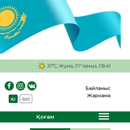
31°C
, Жұма, 07 тамыз, 08:41
Байланыс
Жарнама
қаз
qaz
Қоғам