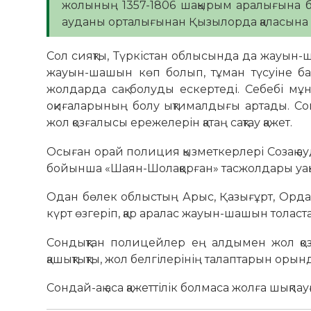
жолының 1357-1806 шақырым аралығына ба
ауданы орталығынан Қызылорда қаласына д
Сол сияқты, Түркістан облысында да жауын
жауын-шашын көп болып, тұман түсуіне б
жолдарда сақ болуды ескертеді. Себебі мұн
оқиғаларының болу ықтималдығы артады. Со
жол қозғалысы ережелерін қатаң сақтау қажет.
Осыған орай полиция қызметкерлері Созақ ау
бойынша «Шаян-Шолаққорған» тасжолдары уа
Одан бөлек облыстың Арыс, Қазығұрт, Ордаб
күрт өзгеріп, қар аралас жауын-шашын толаст
Сондықтан полицейлер ең алдымен жол қоз
қашықтықты, жол белгілерінің талаптарын оры
Сондай-ақ аса қажеттілік болмаса жолға шықпа