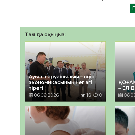
Тағы да оқыңыз:
Ауыл шаруашылығы – өңір
экономикасының негізгі
ҚОҒА
тірегі
– ЕЛ 
06.08.2026
18
0
06.0