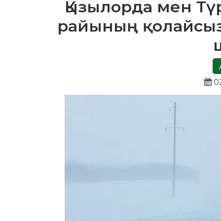
Қызылорда мен Тү
райының қолайсыз
02