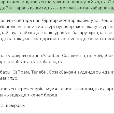
рлық көлік қозғалысына уақытша шектеу қойылды. О
ейінгі аралықты қамтиды», – деп жазылған хабарлама
-шашын салдарынан бірқатар жолдар жабылуда. Кеше
айланысты полиция жүргізушілер мен жаяу жүргін
дай ауа райында көлік құралын басқару қиындап, ж
ндықтан жауын салдарынан жол үстінде болатын көк
даны арқылы өтетін «Ұланбел-Созақ-Екпінді», Бәйдібе
қытша жабылғанын хабарлады.
асы, Сайрам, Төлеби, Созақ, Сауран аудандарында 
амай тұр.
ғалысы ережелерін мұқият сақтап, жылдамдықты арт
ндаңыздар деп кеңес береді.
уға шақырады.