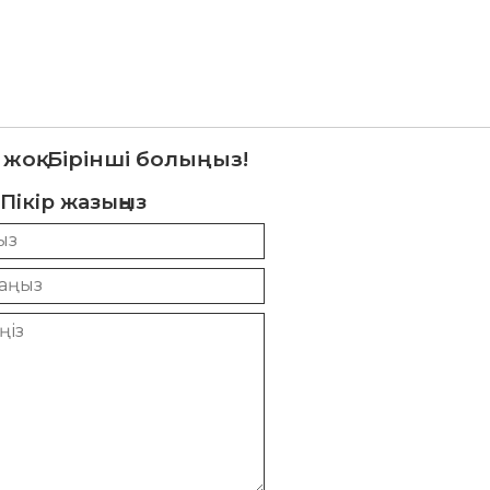
 жоқ. Бірінші болыңыз!
Пікір жазыңыз