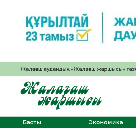
Жалағаш аудандық «Жалағаш жаршысы» газе
Басты
Экономика