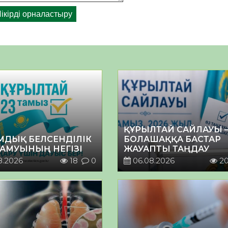
ҚҰРЫЛТАЙ САЙЛАУЫ 
МДЫҚ БЕЛСЕНДІЛІК
БОЛАШАҚҚА БАСТАР
ДАМУЫНЫҢ НЕГІЗІ
ЖАУАПТЫ ТАҢДАУ
8.2026
18
0
06.08.2026
2