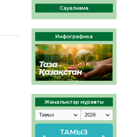
ы жаңа Құрылтай үшін дауыс
беруге дайын
Сауалнама
05.08.2026
32
0
ӘРБІР ДАУЫС – ҚОҒАМ
ДАМУЫНА ҚОСЫЛҒАН
Инфографика
ҮЛЕС
05.08.2026
39
0
Жаңалықтар мұрағаты
ТАМЫЗ
«
»