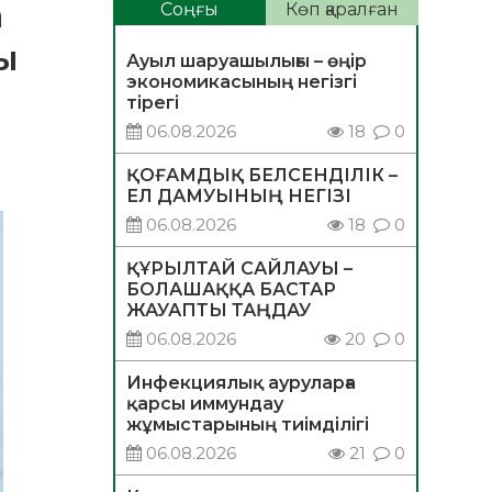
а
Соңғы
Көп қаралған
ы
Ауыл шаруашылығы – өңір
экономикасының негізгі
тірегі
06.08.2026
18
0
ҚОҒАМДЫҚ БЕЛСЕНДІЛІК –
ЕЛ ДАМУЫНЫҢ НЕГІЗІ
06.08.2026
18
0
ҚҰРЫЛТАЙ САЙЛАУЫ –
БОЛАШАҚҚА БАСТАР
ЖАУАПТЫ ТАҢДАУ
06.08.2026
20
0
Инфекциялық ауруларға
қарсы иммундау
жұмыстарының тиімділігі
06.08.2026
21
0