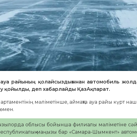
 ауа райының қолайсыздығынан автомобиль жол
теу қойылды, деп хабарлайды ҚазАқпарат.
ртаментінің мәліметінше, аймақта ауа райы күрт на
төмен.
ызылорда облысы бойынша филиалы мәліметіне сәй
п республикалық маңызы бар «Самара-Шымкент» авто