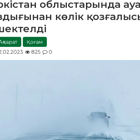
ркістан облыстарында ау
дығынан көлік қозғалыс
шектелді
Ақпарат
Қоғам
.02.2023
825
0