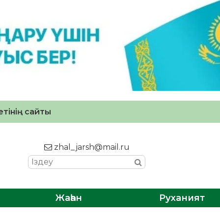
тінің сайты
zhal_jarsh@mail.ru
Жаһан
Руханият