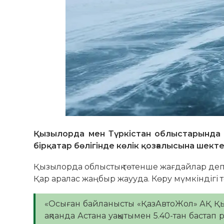
Қызылорда мен Түркістан облыстарында
бірқатар бөлігінде көлік қозғалысына шек
Қызылорда облыстық төтенше жағдайлар депа
Қар аралас жаңбыр жаууда. Көру мүмкіндігі 
«Осыған байланысты «ҚазАвтоЖол» АҚ Қ
ақпанда Астана уақытымен 5.40-тан баста