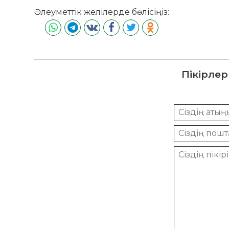
Әлеуметтік желілерде бөлісіңіз:
Пікірлер