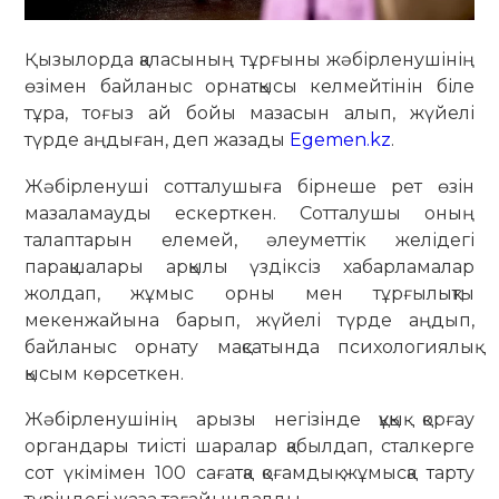
Қызылорда қаласының тұрғыны жәбірленушінің
өзімен байланыс орнатқысы келмейтінін біле
тұра, тоғыз ай бойы мазасын алып, жүйелі
түрде аңдыған, деп жазады
Egemen.kz
.
Жәбірленуші сотталушыға бірнеше рет өзін
мазаламауды ескерткен. Сотталушы оның
талаптарын елемей, әлеуметтік желідегі
парақшалары арқылы үздіксіз хабарламалар
жолдап, жұмыс орны мен тұрғылықты
мекенжайына барып, жүйелі түрде аңдып,
байланыс орнату мақсатында психологиялық
қысым көрсеткен.
Жәбірленушінің арызы негізінде құқық қорғау
органдары тиісті шаралар қабылдап, сталкерге
сот үкімімен 100 сағатқа қоғамдық жұмысқа тарту