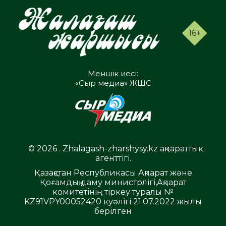
16+
Меншік иесі:
«Сыр медиа» ЖШС
© 2026 . Zhalagash-zharshysy.kz ақпараттық
агенттігі.
Қазақстан Республикасы Ақпарат және
Қоғамдық даму министрлігі,Ақпарат
комитетінің тіркеу туралы №
KZ91VPY00052420 куәлігі 21.07.2022 жылы
берілген