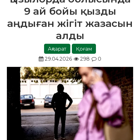
9 ай бойы қызды
аңдыған жігіт жазасын
алды
Ақпарат
Қоғам
29.04.2026
298
0