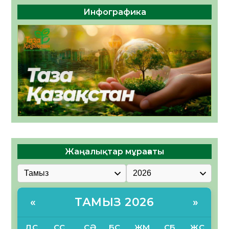
Инфографика
Жаңалықтар мұрағаты
ТАМЫЗ 2026
«
»
ДС
СС
СӘ
БС
ЖМ
СБ
ЖС