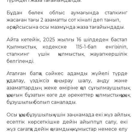
түріндегі жаза тағайындалды.
Бұдан бөлек облыс аумағында сталкинг
жасаған тағы 2 азаматты сот кінәлі деп танып,
әрқайсысына осы мазмұнда жаза тағайындады.
Айта кетейік, 2025 жылғы 16 шілдеден бастап
Қылмыстық кодекске 115-1-бап енгізіліп,
сталкинг үшін қылмыстық жауапкершілік
белгіленді.
Аталған бапқа сәйкес адамды жүйелі түрде
қудалау, үздіксіз қоңырау шалу, аңду және
азаматтардың жеке өміріне қол сұғылмаушылық
құқығын бұзатын өзге де әрекеттер қылмыстық құқық
бұзушылық болып саналады.
Осы құқық бұзушылық үшін заңнамада екі жүз айлық
есептік көрсеткішке дейін айыппұл салу, екі
жүз сағатқа дейін қоғамдық жұмыстар немесе елу