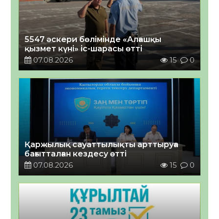
5547 әскери бөлімінде «Алғашқы
қызмет күні» іс-шарасы өтті
07.08.2026
15
0
Қаржылық сауаттылықты арттыруға
бағытталған кездесу өтті
07.08.2026
15
0