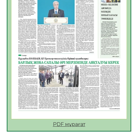
Көкжөтел ауруы туралы
06.08.2026
30
0
АПВ вакцинасы туралы мәлімет
06.08.2026
31
0
Open Air: Қызылорда облысы полиция
департаменті 20 мыңнан астам
көрерменнің қауіпсіздігін қамтамасыз етті
06.08.2026
41
0
ҚЫЗЫЛОРДАДА «САНАЛЫ ҰРПАҚ –
ЖАРҚЫН БОЛАШАҚ» АТТЫ КЕҢЕЙТІЛГЕН
МӘЖІЛІС ӨТТІ
05.08.2026
43
0
Қазақстан Орталық Азиядағы көшуге ең
қолайлы ел атанды
05.08.2026
43
0
PDF мұрағат
Өрт қауіпсіздігі талаптарын сақтау – әр