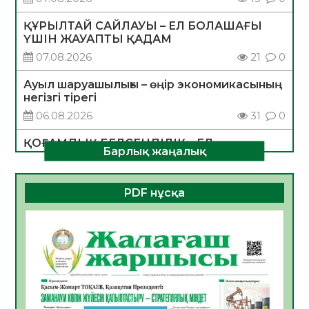
ҚҰРЫЛТАЙ САЙЛАУЫ – ЕЛ БОЛАШАҒЫ
ҮШІН ЖАУАПТЫ ҚАДАМ
07.08.2026
21
0
Ауыл шаруашылығы – өңір экономикасының
негізгі тірегі
06.08.2026
31
0
ҚОҒАМДЫҚ БЕЛСЕНДІЛІК – ЕЛ
Барлық жаңалық
ДАМУЫНЫҢ НЕГІЗІ
06.08.2026
30
0
PDF нұсқа
ҚҰРЫЛТАЙ САЙЛАУЫ – БОЛАШАҚҚА
БАСТАР ЖАУАПТЫ ТАҢДАУ
06.08.2026
32
0
Инфекциялық ауруларға қарсы иммундау
жұмыстарының тиімділігі
06.08.2026
33
0