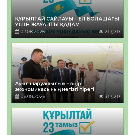
ҚҰРЫЛТАЙ САЙЛАУЫ – ЕЛ БОЛАШАҒЫ
ҮШІН ЖАУАПТЫ ҚАДАМ
07.08.2026
21
0
Ауыл шаруашылығы – өңір
экономикасының негізгі тірегі
06.08.2026
31
0