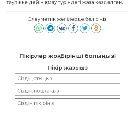
тәулікке дейін қамау түріндегі жаза көзделген.
Әлеуметтік желілерде бөлісіңіз:
Пікірлер жоқ. Бірінші болыңыз!
Пікір жазыңыз