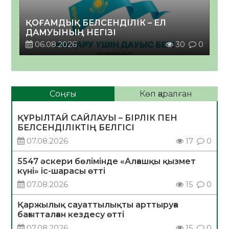
ҚОҒАМДЫҚ БЕЛСЕНДІЛІК – ЕЛ
ДАМУЫНЫҢ НЕГІЗІ
06.08.2026
30
0
Соңғы
Көп қаралған
ҚҰРЫЛТАЙ САЙЛАУЫ – БІРЛІК ПЕН
БЕЛСЕНДІЛІКТІҢ БЕЛГІСІ
07.08.2026
17
0
5547 әскери бөлімінде «Алғашқы қызмет
күні» іс-шарасы өтті
07.08.2026
15
0
Қаржылық сауаттылықты арттыруға
бағытталған кездесу өтті
07.08.2026
15
0