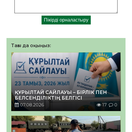
Тағы да оқыңыз:
ҚҰРЫЛТАЙ САЙЛАУЫ – БІРЛІК ПЕН
БЕЛСЕНДІЛІКТІҢ БЕЛГІСІ
07.08.2026
17
0