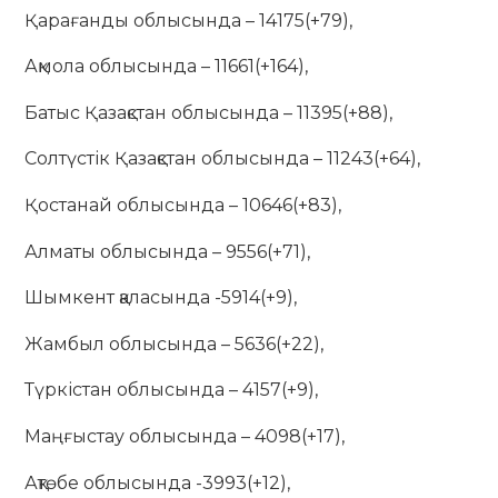
Қарағанды облысында – 14175(+79),
Ақмола облысында – 11661(+164),
Батыс Қазақстан облысында – 11395(+88),
Солтүстік Қазақстан облысында – 11243(+64),
Қостанай облысында – 10646(+83),
Алматы облысында – 9556(+71),
Шымкент қаласында -5914(+9),
Жамбыл облысында – 5636(+22),
Түркістан облысында – 4157(+9),
Маңғыстау облысында – 4098(+17),
Ақтөбе облысында -3993(+12),