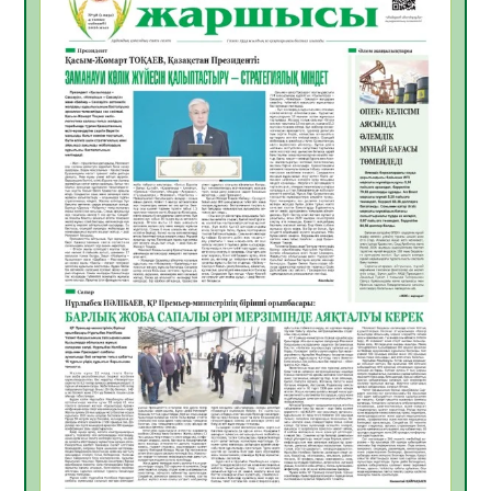
Инфекциялық ауруларға қарсы иммундау
жұмыстарының тиімділігі
06.08.2026
33
0
Көкжөтел ауруы туралы
06.08.2026
30
0
АПВ вакцинасы туралы мәлімет
06.08.2026
31
0
Open Air: Қызылорда облысы полиция
департаменті 20 мыңнан астам
көрерменнің қауіпсіздігін қамтамасыз етті
06.08.2026
41
0
ҚЫЗЫЛОРДАДА «САНАЛЫ ҰРПАҚ –
ЖАРҚЫН БОЛАШАҚ» АТТЫ КЕҢЕЙТІЛГЕН
МӘЖІЛІС ӨТТІ
05.08.2026
43
0
Қазақстан Орталық Азиядағы көшуге ең