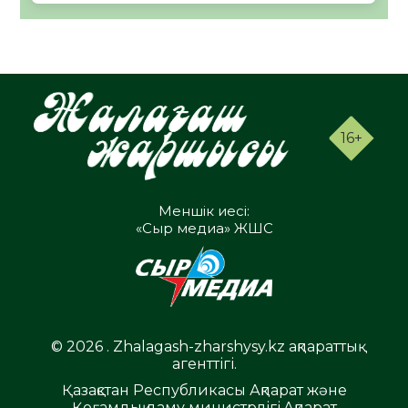
16+
Меншік иесі:
«Сыр медиа» ЖШС
© 2026 . Zhalagash-zharshysy.kz ақпараттық
агенттігі.
Қазақстан Республикасы Ақпарат және
Қоғамдық даму министрлігі,Ақпарат