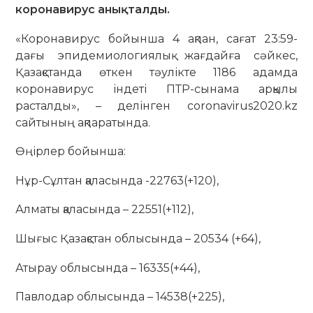
коронавирус анықталды.
«Коронавирус бойынша 4 ақпан, сағат 23:59-
дағы эпидемиологиялық жағдайға сәйкес,
Қазақстанда өткен тәулікте 1186 адамда
коронавирус індеті ПТР-сынама арқылы
расталды», – делінген coronavirus2020.kz
сайтының ақпаратында.
Өңірлер бойынша:
Нұр-Сұлтан қаласында -22763(+120),
Алматы қаласында – 22551(+112),
Шығыс Қазақстан облысында – 20534 (+64),
Атырау облысында – 16335(+44),
Павлодар облысында – 14538(+225),