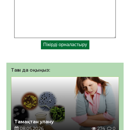
Тағы да оқыңыз:
Тамақтан улану
08.05.2026
274
0