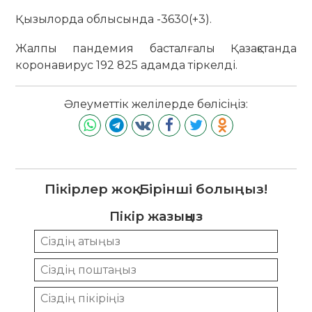
Қызылорда облысында -3630(+3).
Жалпы пандемия басталғалы Қазақстанда
коронавирус 192 825 адамда тіркелді.
Әлеуметтік желілерде бөлісіңіз:
Пікірлер жоқ. Бірінші болыңыз!
Пікір жазыңыз