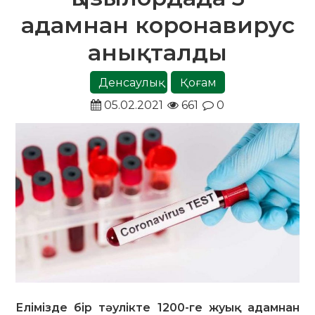
адамнан коронавирус
анықталды
Денсаулық
Қоғам
05.02.2021
661
0
Елімізде бір тәулікте 1200-ге жуық адамнан