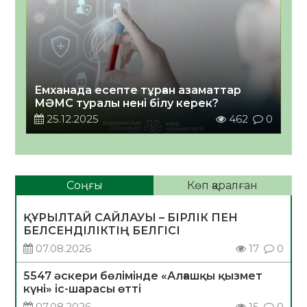
Емханада есепте тұрған азаматтар
МӘМС туралы нені білу керек?
25.12.2025
462
0
Соңғы
Көп қаралған
ҚҰРЫЛТАЙ САЙЛАУЫ – БІРЛІК ПЕН
БЕЛСЕНДІЛІКТІҢ БЕЛГІСІ
07.08.2026
17
0
5547 әскери бөлімінде «Алғашқы қызмет
күні» іс-шарасы өтті
07.08.2026
15
0