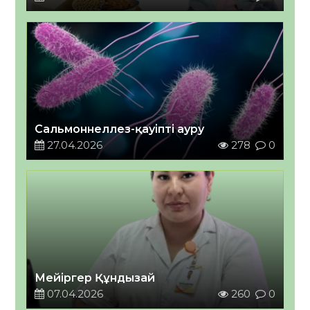
Сальмоннеллез-қауіпті ауру
27.04.2026
278
0
Мейіргер Құндызай
07.04.2026
260
0