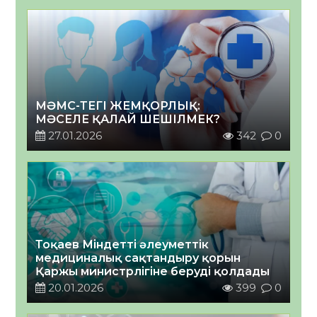
МӘМС-ТЕГІ ЖЕМҚОРЛЫҚ:
МӘСЕЛЕ ҚАЛАЙ ШЕШІЛМЕК?
27.01.2026
342
0
Тоқаев Міндетті әлеуметтік
медициналық сақтандыру қорын
Қаржы министрлігіне беруді қолдады
20.01.2026
399
0