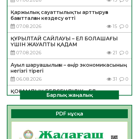
Қаржылық сауаттылықты арттыруға
бағытталған кездесу өтті
07.08.2026
15
0
ҚҰРЫЛТАЙ САЙЛАУЫ – ЕЛ БОЛАШАҒЫ
ҮШІН ЖАУАПТЫ ҚАДАМ
07.08.2026
21
0
Ауыл шаруашылығы – өңір экономикасының
негізгі тірегі
06.08.2026
31
0
ҚОҒАМДЫҚ БЕЛСЕНДІЛІК – ЕЛ
Барлық жаңалық
ДАМУЫНЫҢ НЕГІЗІ
06.08.2026
30
0
PDF нұсқа
ҚҰРЫЛТАЙ САЙЛАУЫ – БОЛАШАҚҚА
БАСТАР ЖАУАПТЫ ТАҢДАУ
06.08.2026
32
0