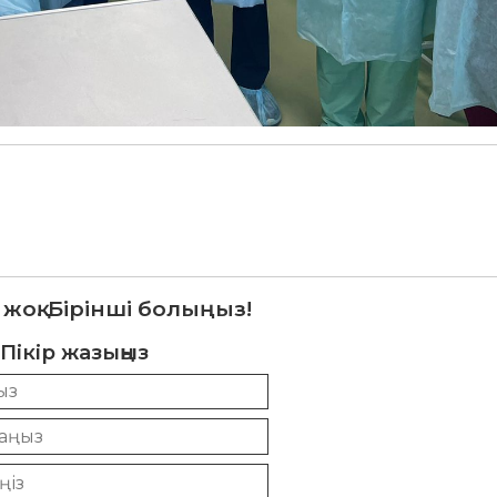
 жоқ. Бірінші болыңыз!
Пікір жазыңыз