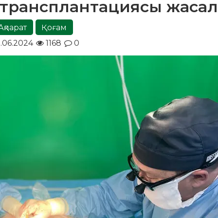
 трансплантациясы жаса
Ақпарат
Қоғам
1.06.2024
1168
0