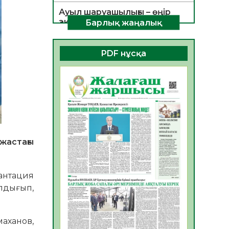
Ауыл шаруашылығы – өңір
экономикасының негізгі
Барлық жаңалық
тірегі
06.08.2026
35
0
PDF нұсқа
ҚОҒАМДЫҚ БЕЛСЕНДІЛІК –
ЕЛ ДАМУЫНЫҢ НЕГІЗІ
06.08.2026
32
0
ҚҰРЫЛТАЙ САЙЛАУЫ –
БОЛАШАҚҚА БАСТАР
ЖАУАПТЫ ТАҢДАУ
06.08.2026
35
0
жастағы
Инфекциялық ауруларға
қарсы иммундау
антация
жұмыстарының тиімділігі
алдығып,
06.08.2026
36
0
Көкжөтел ауруы туралы
аханов,
06.08.2026
33
0