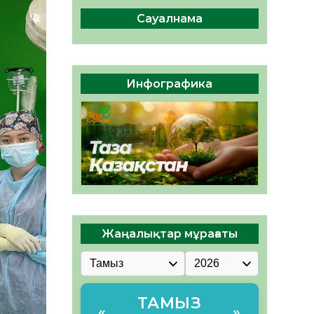
сақтау – әр азаматтың
міндеті
Сауалнама
05.08.2026
46
0
Руслан Рүстемұлы облыс
әкімінің кеңесшісі болып
Инфографика
тағайындалды
05.08.2026
43
0
Жаңалықтар мұрағаты
ТАМЫЗ
«
»