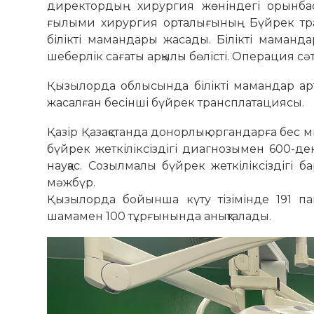
директордың хирургия жөніндегі орынбас
ғылыми хирургия орталығының Бүйрек тра
білікті мамандары жасады. Білікті маманда
шеберлік сағаты арқылы бөлісті. Операция сәтт
Қызылорда облысында білікті мамандар арты
жасалған бесінші бүйрек трансплатациясы.
Қазір Қазақстанда донорлық органдарға бес
бүйрек жеткіліксіздігі диагнозымен 600-д
науқас. Созылмалы бүйрек жеткіліксіздіг
мәжбүр.
Қызылорда бойынша күту тізімінде 191 па
шамамен 100 тұрғынында анықталады.