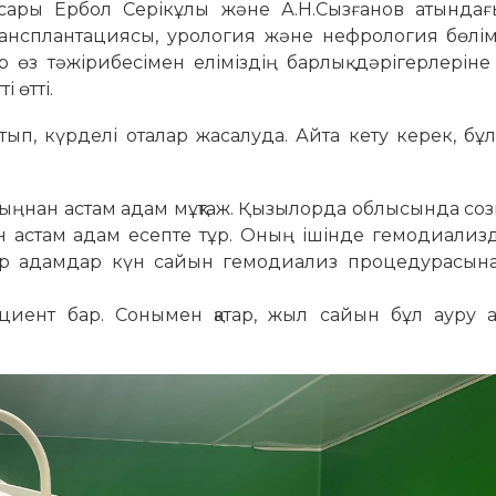
ары Ербол Серікұлы және А.Н.Сызғанов атындағы
нсплантациясы, урология және нефрология бөлім
р өз тәжірибесімен еліміздің барлық дәрігерлерін
і өтті.
п, күрделі оталар жасалуда. Айта кету керек, бұл
 мыңнан астам адам мұқтаж. Қызылорда облысында с
ен астам адам есепте тұр. Оның ішінде гемодиализ
і бар адамдар күн сайын гемодиализ процедурасына
циент бар. Сонымен қатар, жыл сайын бұл ауру а