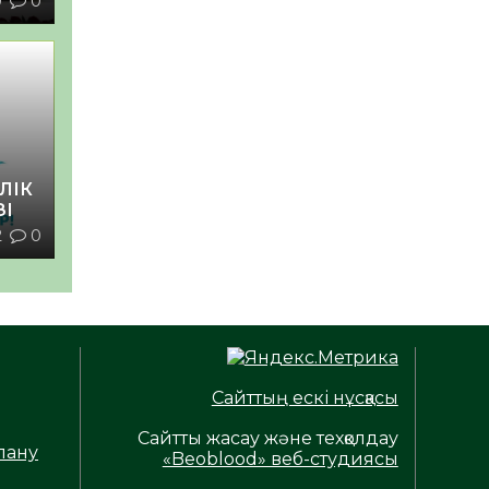
0
0
ЛІК
ЗІ
2
0
Сайттың ескі нұсқасы
Сайтты жасау және техқолдау
лану
«Beoblood» веб-студиясы