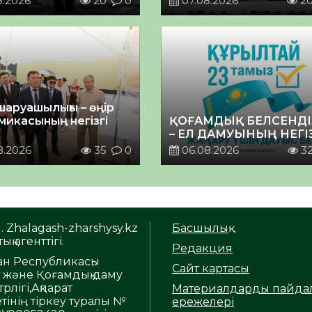
8.2026
20
0
07.08.2026
2
шаруашылығы – өңір
микасының негізгі
ҚОҒАМДЫҚ БЕЛСЕНДІ
– ЕЛ ДАМУЫНЫҢ НЕГІ
8.2026
35
0
06.08.2026
3
. Zhalagash-zharshysy.kz
Басшылық
ық агенттігі.
Редакция
тан Республикасы
Сайт картасы
т және Қоғамдық даму
рлігі,Ақпарат
Материалдарды пайда
тінің тіркеу туралы №
ережелері