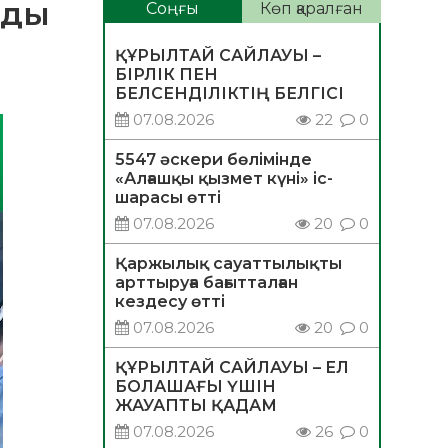
лды
Соңғы
Көп қаралған
ҚҰРЫЛТАЙ САЙЛАУЫ –
БІРЛІК ПЕН
БЕЛСЕНДІЛІКТІҢ БЕЛГІСІ
07.08.2026
22
0
5547 әскери бөлімінде
«Алғашқы қызмет күні» іс-
шарасы өтті
07.08.2026
20
0
Қаржылық сауаттылықты
арттыруға бағытталған
кездесу өтті
07.08.2026
20
0
ҚҰРЫЛТАЙ САЙЛАУЫ – ЕЛ
БОЛАШАҒЫ ҮШІН
ЖАУАПТЫ ҚАДАМ
07.08.2026
26
0