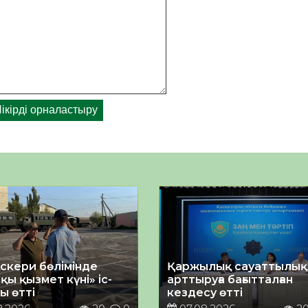
әскери бөлімінде
Қаржылық сауаттылы
қы қызмет күні» іс-
арттыруға бағытталған
ы өтті
кездесу өтті