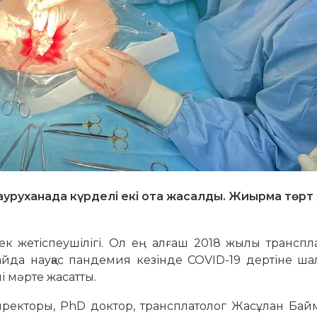
руханада күрделі екі ота жасалды. Жиырма төрт 
к жетіспеушілігі. Ол ең алғаш 2018 жылы транспл
лайда науқас пандемия кезінде COVID-19 дертіне ш
і мәрте жасатты.
иректоры, PhD доктор, трансплатолог Жасұлан Байм