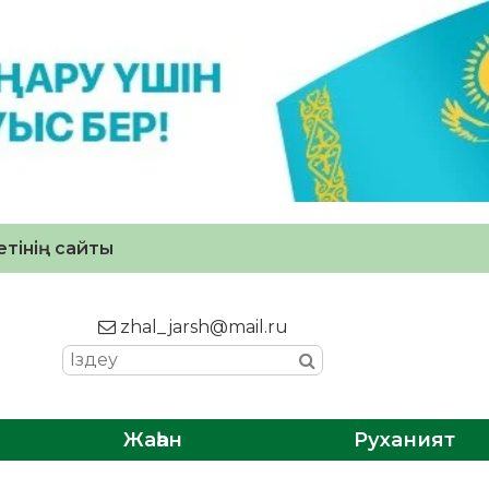
тінің сайты
zhal_jarsh@mail.ru
Жаһан
Руханият