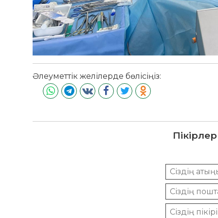
Әлеуметтік желілерде бөлісіңіз:
Пікірлер