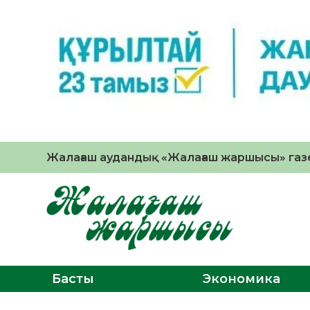
Жалағаш аудандық «Жалағаш жаршысы» газе
Басты
Экономика