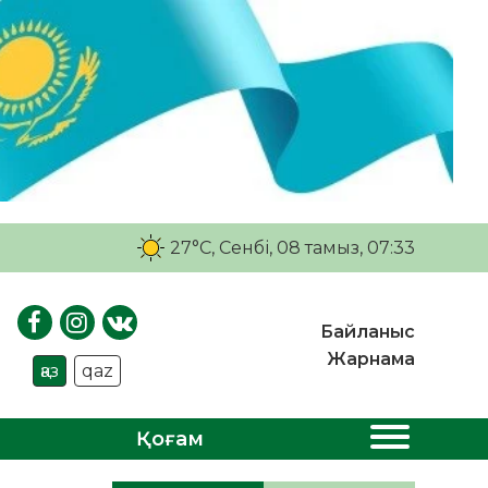
27°C
, Сенбі, 08 тамыз, 07:33
Байланыс
Жарнама
қаз
qaz
Қоғам