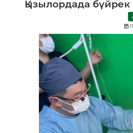
Қызылордада бүйрек
1