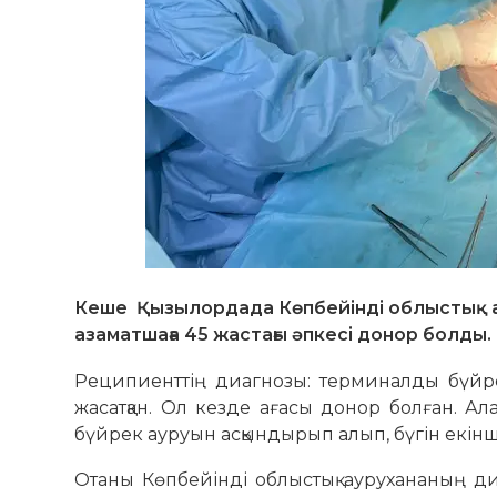
Кеше Қызылордада Көпбейінді облыстық ау
азаматшаға 45 жастағы әпкесі донор болды.
Реципиенттің диагнозы: терминалды бүйре
жасатқан. Ол кезде ағасы донор болған. А
бүйрек ауруын асқындырып алып, бүгін екінш
Отаны Көпбейінді облыстық аурухананың д