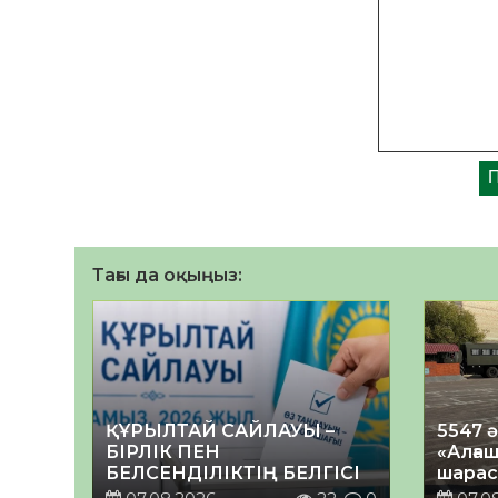
Тағы да оқыңыз:
ҚҰРЫЛТАЙ САЙЛАУЫ –
5547 
БІРЛІК ПЕН
«Алғаш
БЕЛСЕНДІЛІКТІҢ БЕЛГІСІ
шарас