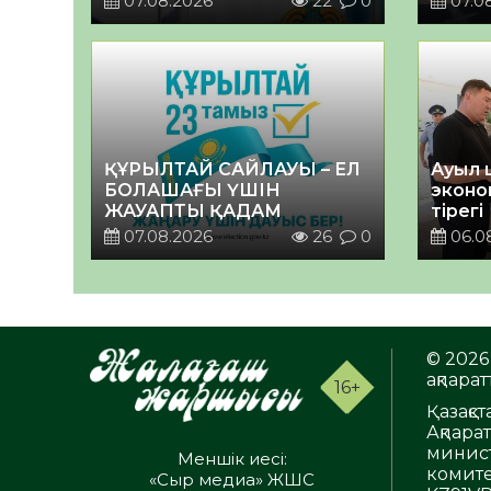
07.08.2026
22
0
07.0
ҚҰРЫЛТАЙ САЙЛАУЫ – ЕЛ
Ауыл 
БОЛАШАҒЫ ҮШІН
эконо
ЖАУАПТЫ ҚАДАМ
тірегі
07.08.2026
26
0
06.0
© 2026 
ақпаратт
16+
Қазақс
Ақпара
минист
Меншік иесі:
комите
«Сыр медиа» ЖШС