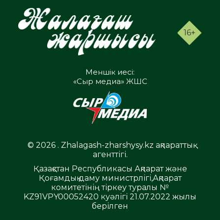
16+
Меншік иесі:
«Сыр медиа» ЖШС
© 2026 . Zhalagash-zharshysy.kz ақпараттық
агенттігі.
Қазақстан Республикасы Ақпарат және
Қоғамдық даму министрлігі,Ақпарат
комитетінің тіркеу туралы №
KZ91VPY00052420 куәлігі 21.07.2022 жылы
берілген