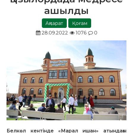
ашылды
Ақпарат
Қоғам
28.09.2022
1076
0
Белкөл кентінде «Марал ишан» атындағы