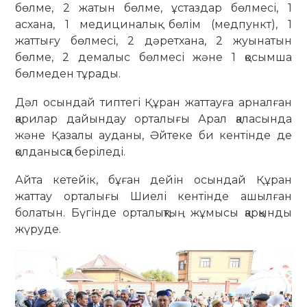
бөлме, 2 жатын бөлме, ұстаздар бөлмесі, 1
асхана, 1 медициналық бөлім (медпункт), 1
жаттығу бөлмесі, 2 дәретхана, 2 жуынатын
бөлме, 2 демалыс бөлмесі және 1 қосымша
бөлмеден тұрады.
Дәл осындай типтегі Құран жаттауға арналған
қарилар дайындау орталығы Арал қаласында
және Қазалы ауданы, Әйтеке би кентінде де
қолданысқа беріледі.
Айта кетейік, бұған дейін осындай Құран
жаттау орталығы Шиелі кентінде ашылған
болатын. Бүгінде орталықтың жұмысы қарқынды
жүруде.