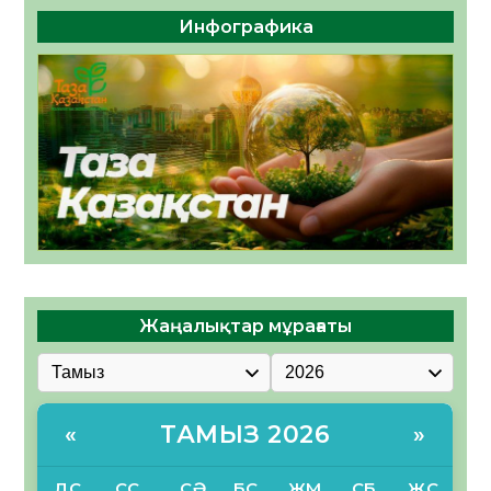
Инфографика
Жаңалықтар мұрағаты
ТАМЫЗ 2026
«
»
ДС
СС
СӘ
БС
ЖМ
СБ
ЖС