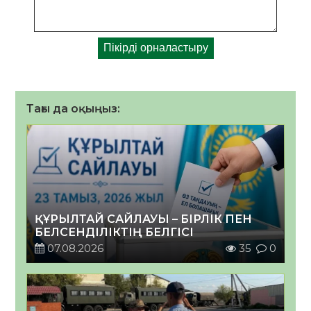
Тағы да оқыңыз:
ҚҰРЫЛТАЙ САЙЛАУЫ – БІРЛІК ПЕН
БЕЛСЕНДІЛІКТІҢ БЕЛГІСІ
07.08.2026
35
0