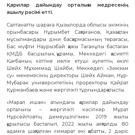
Қарилар дайындау орталығы медресенің
ашылу рәсімі өтті.
Салтанатты шараға Қызылорда облысы әкімінің
орынбасары Нұрымбет Сақтағанов, Қазақстан
мұсылмандары діни басқармасының төрағасы,
Бас мүфти Наурызбай қажы Тағанұлы бастаған
ҚМДБ басшылық құрамы, Меккедегі қасиетті
Қағбаның кілтіне иелік етуші әулеттің өкілі
Шейх Мұхәммәд Шәйби, Меккедегі «Зәмзәм
су» мекемесінің директоры Шейх Айман, Нұр-
Мүбарак университетінің проректоры Қайрат
Құрманбаев және жергілікті тұрғындарқатысты.
«Марал ишан» атындағы қарилар дайындау
орталығы – жергілікті кәсіпкер Мұрат
Нұрсейітовтің демеушілігімен 2019 жылы
құрылысы басталып, 2022 жылы аяқталды. 80
адамға шақталған ғимарат екі қабатты, 2 дәріс