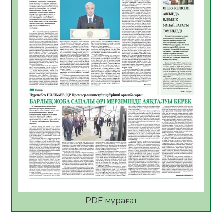
Көкжөтел ауруы туралы
06.08.2026
42
0
АПВ вакцинасы туралы мәлімет
06.08.2026
41
0
Open Air: Қызылорда облысы полиция
департаменті 20 мыңнан астам
көрерменнің қауіпсіздігін қамтамасыз етті
06.08.2026
55
0
ҚЫЗЫЛОРДАДА «САНАЛЫ ҰРПАҚ –
ЖАРҚЫН БОЛАШАҚ» АТТЫ КЕҢЕЙТІЛГЕН
МӘЖІЛІС ӨТТІ
05.08.2026
55
0
Қазақстан Орталық Азиядағы көшуге ең
қолайлы ел атанды
05.08.2026
53
0
PDF мұрағат
Өрт қауіпсіздігі талаптарын сақтау – әр