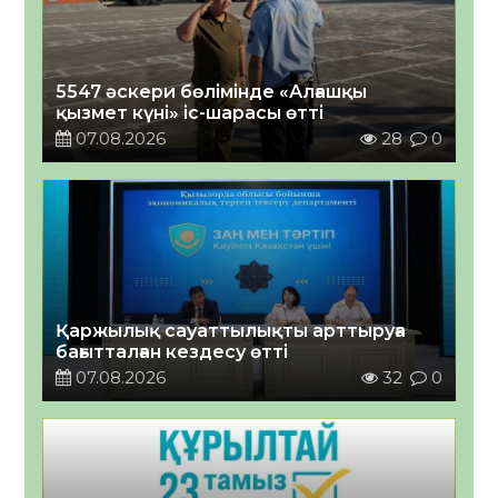
5547 әскери бөлімінде «Алғашқы
қызмет күні» іс-шарасы өтті
07.08.2026
28
0
Қаржылық сауаттылықты арттыруға
бағытталған кездесу өтті
07.08.2026
32
0