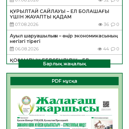
ҚҰРЫЛТАЙ САЙЛАУЫ – ЕЛ БОЛАШАҒЫ
ҮШІН ЖАУАПТЫ ҚАДАМ
07.08.2026
36
0
Ауыл шаруашылығы – өңір экономикасының
негізгі тірегі
06.08.2026
44
0
ҚОҒАМДЫҚ БЕЛСЕНДІЛІК – ЕЛ
Барлық жаңалық
ДАМУЫНЫҢ НЕГІЗІ
06.08.2026
41
0
PDF нұсқа
ҚҰРЫЛТАЙ САЙЛАУЫ – БОЛАШАҚҚА
БАСТАР ЖАУАПТЫ ТАҢДАУ
06.08.2026
43
0
Инфекциялық ауруларға қарсы иммундау
жұмыстарының тиімділігі
06.08.2026
46
0