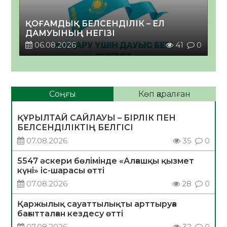
ҚОҒАМДЫҚ БЕЛСЕНДІЛІК – ЕЛ
ДАМУЫНЫҢ НЕГІЗІ
06.08.2026
41
0
Соңғы
Көп қаралған
ҚҰРЫЛТАЙ САЙЛАУЫ – БІРЛІК ПЕН
БЕЛСЕНДІЛІКТІҢ БЕЛГІСІ
07.08.2026
35
0
5547 әскери бөлімінде «Алғашқы қызмет
күні» іс-шарасы өтті
07.08.2026
28
0
Қаржылық сауаттылықты арттыруға
бағытталған кездесу өтті
07.08.2026
32
0