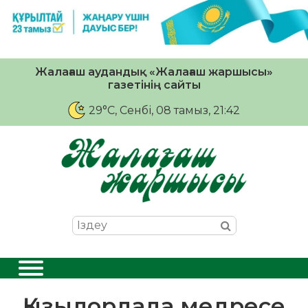
Жалағаш аудандық «Жалағаш жаршысы»
газетінің сайты
29°C
, Сенбі, 08 тамыз, 21:42
Қызылордада медресе