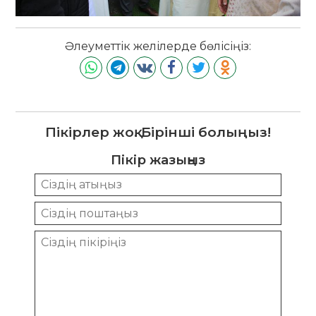
Әлеуметтік желілерде бөлісіңіз:
Пікірлер жоқ. Бірінші болыңыз!
Пікір жазыңыз