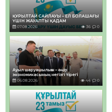
ҚҰРЫЛТАЙ САЙЛАУЫ – ЕЛ БОЛАШАҒЫ
ҮШІН ЖАУАПТЫ ҚАДАМ
07.08.2026
36
0
Ауыл шаруашылығы – өңір
экономикасының негізгі тірегі
06.08.2026
44
0