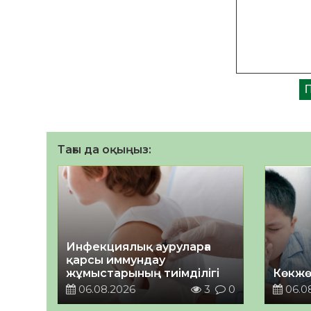
Тағы да оқыңыз:
Инфекциялық ауруларға
қарсы иммундау
жұмыстарының тиімділігі
Көкжө
06.08.2026
3
0
06.0