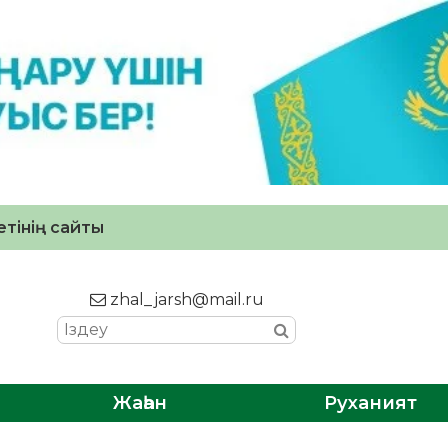
тінің сайты
zhal_jarsh@mail.ru
Жаһан
Руханият