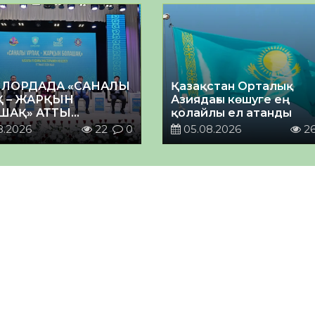
ЛОРДАДА «САНАЛЫ
Қазақстан Орталық
Қ – ЖАРҚЫН
Азиядағы көшуге ең
ШАҚ» АТТЫ
қолайлы ел атанды
ЙТІЛГЕН МӘЖІЛІС
8.2026
22
0
05.08.2026
2