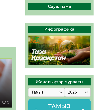
Мектептен – Ұлттық ұлан
сапына
Сауалнама
04.08.2026
39
0
Үкіметтік емес ұйымдарға
арналған сыйлықақы
Инфографика
конкурсына өтінім қабылдау
басталды
04.08.2026
44
0
Жаңалықтар мұрағаты
ы
3
0
ТАМЫЗ
«
»