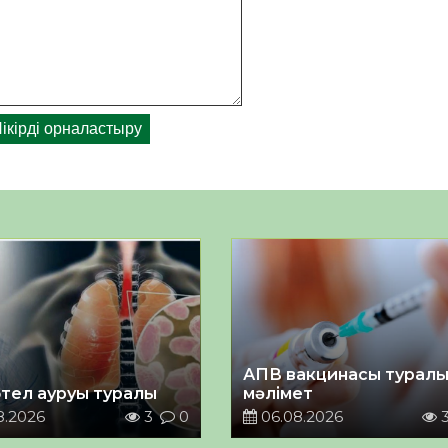
АПВ вакцинасы турал
тел ауруы туралы
мәлімет
8.2026
3
0
06.08.2026