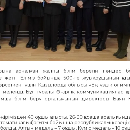
арына арналған жалпы білім беретін пәндер 
 жетті. Еліміз бойынша 500-ге жуық оқушының қат
 көрсеткені үшін Қызылорда облысы «Ең үздік олим
еленді. Бұл туралы Өңірлік коммуникациялар қыз
сымша білім беру орталығының директоры Баян 
ңірімізден 40 оқушы қатысты. 26-30 қараша аралығынд
матикалық бағыты бойынша республикалық кезеңі өт
олды. Алтын медаль – 7 оқушы, Күміс медаль – 10 оқу