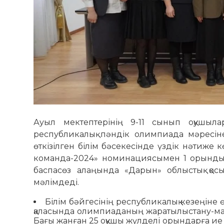
Ауыл мектептерінің 9-11 сынып оқушыл
республикалық пәндік олимпиада мәресіне
өткізілген білім бәсекесінде үздік нәтиже
команда-2024» номинациясымен 1 орынды и
баспасөз алаңында «Дарын» облыстық қо
мәлімдеді.
Білім бәйгесінің республикалық кезеңіне ө
қаласында олимпиаданың жаратылыстану-мате
Бағы жанған 25 оқушы жүлделі орындарға ие б