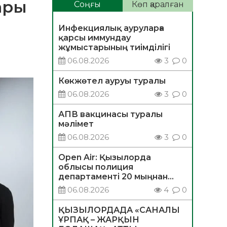
ары
Соңғы
Көп қаралған
Инфекциялық ауруларға
қарсы иммундау
жұмыстарының тиімділігі
06.08.2026
3
0
Көкжөтел ауруы туралы
06.08.2026
3
0
АПВ вакцинасы туралы
мәлімет
06.08.2026
3
0
Open Air: Қызылорда
облысы полиция
департаменті 20 мыңнан
астам көрерменнің
06.08.2026
4
0
қауіпсіздігін қамтамасыз етті
ҚЫЗЫЛОРДАДА «САНАЛЫ
ҰРПАҚ – ЖАРҚЫН