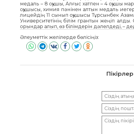
медаль – 8 оқушы, Алғыс хатпен – 4 оқушы м
оқушысы, химия пәнінен алтын медаль иег
лицейдің 11 сынып оқушысы Тұрсынбек Аза
Университетінің білім грантын жеңіп алды.
орындар алып, өз білімдерін дәлелдеді, – де
Әлеуметтік желілерде бөлісіңіз:
Пікірлер