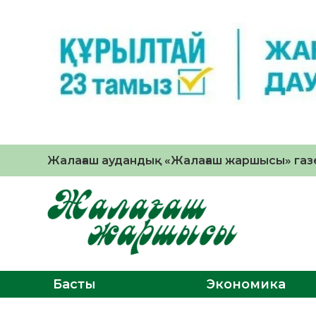
Жалағаш аудандық «Жалағаш жаршысы» газе
Басты
Экономика