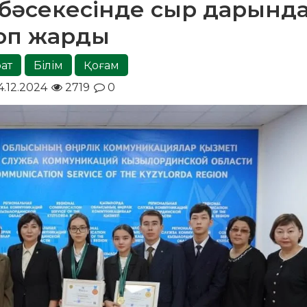
 бәсекесінде сыр дарынд
оп жарды
рат
Білім
Қоғам
.12.2024
2719
0