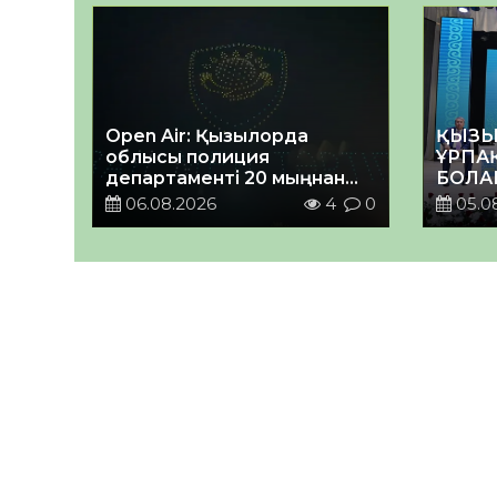
Open Air: Қызылорда
ҚЫЗЫ
облысы полиция
ҰРПА
департаменті 20 мыңнан
БОЛА
астам көрерменнің
КЕҢЕ
06.08.2026
4
0
05.0
қауіпсіздігін қамтамасыз
ӨТТІ
етті