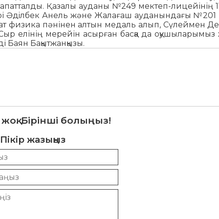
арапатталды. Қазалы ауданы №249 мектеп-лицейінің 
ері Әдiлбек Анель және Жалағаш ауданындағы №201 
мат физика пәнінен алтын медаль алып, Сүлеймен Д
 Сыр елінің мерейін асырған басқа да оқушыларымыз
ді Баян Бақытжанқызы.
 жоқ. Бірінші болыңыз!
Пікір жазыңыз