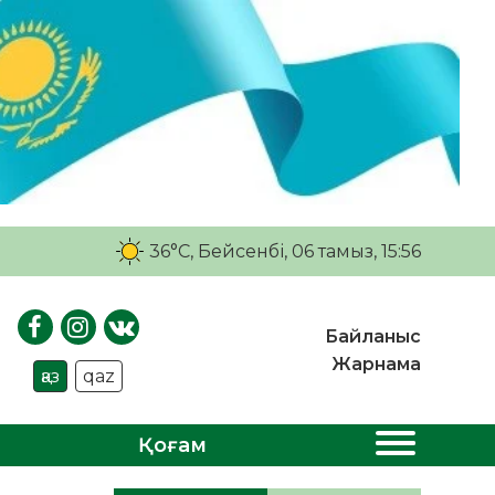
36°C
, Бейсенбі, 06 тамыз, 15:56
Байланыс
Жарнама
қаз
qaz
Қоғам