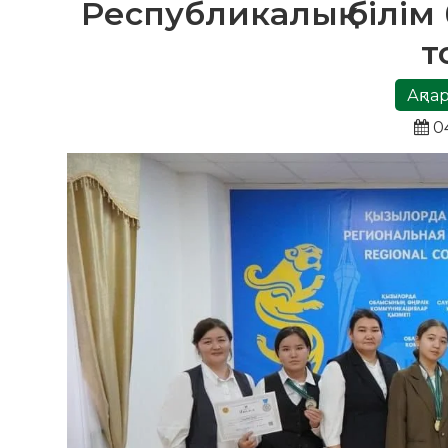
Республикалық білім
т
Ақпа
04