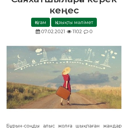
кеңес
Қоғам
Қызықты мәлімет
07.02.2021
1102
0
Бұрын-соңды алыс жолға шықпаған жандар