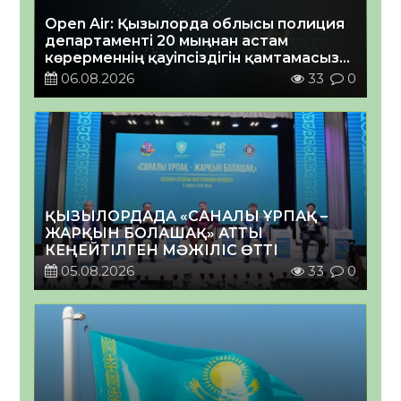
Open Air: Қызылорда облысы полиция
департаменті 20 мыңнан астам
көрерменнің қауіпсіздігін қамтамасыз
етті
06.08.2026
33
0
ҚЫЗЫЛОРДАДА «САНАЛЫ ҰРПАҚ –
ЖАРҚЫН БОЛАШАҚ» АТТЫ
КЕҢЕЙТІЛГЕН МӘЖІЛІС ӨТТІ
05.08.2026
33
0