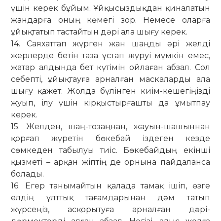
үшін керек бұйым. Ұйқысыздықдан қиналатын
жандарға оның көмегі зор. Немесе оларға
ұйықтатып тастайтын дәрі ала шығу керек.
14. Саяхаттап жүрген жан шаңды әрі желді
жерлерде бетін таза ұстап жүруі мүмкін емес,
жатар алдында бет күтімін ойлаған абзал. Сол
себепті, ұйықтауға арналған маскаларды ала
шығу қажет. Жолда бүлінген киім-кешегіңізді
жуып, ілу үшін кірқыстырғашты да ұмытпау
керек.
15. Желден, шаң-тозаңнан, жауын-шашыннан
қорғап жүретін бөкебай іздеген кезде
сөмкеден табылуы тиіс. Бөкебайдың екінші
қызметі – арқан жіптің де орнына пайдаланса
болады.
16. Егер танымайтын қалада тамақ ішіп, өзге
елдің ұлттық тағамдарынан дәм татып
жүрсеңіз, асқорытуға арналған дәрі-