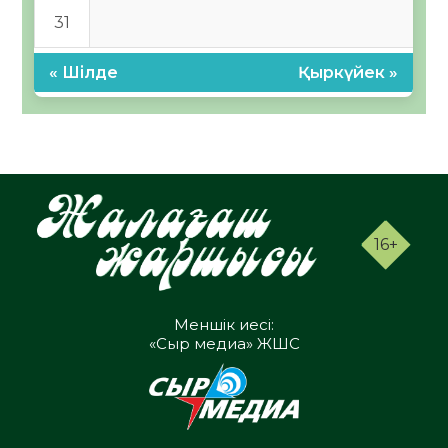
31
« Шілде
Қыркүйек »
16+
Меншік иесі:
«Сыр медиа» ЖШС