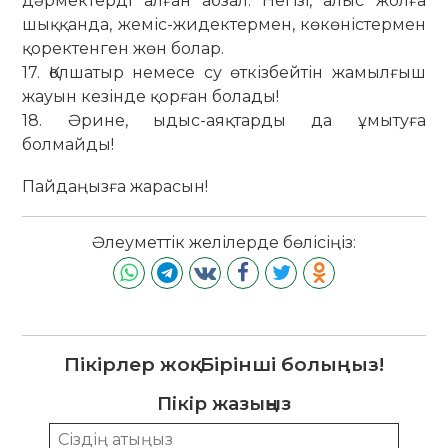
дәрмектерді алған абзал. Негізі, алыс жолға
шыққанда, жеміс-жидектермен, көкөністермен
қоректенген жөн болар.
17. Қолшатыр немесе су өткізбейтін жамылғыш
жауын кезінде қорған болады!
18. Әрине, ыдыс-аяқтарды да ұмытуға
болмайды!
Пайдаңызға жарасын!
Әлеуметтік желілерде бөлісіңіз:
Пікірлер жоқ. Бірінші болыңыз!
Пікір жазыңыз