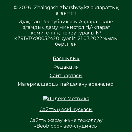
© 2026 . Zhalagash-zharshysy.kz ақпараттық
агенттігі.
Қазақстан Республикасы Ақпарат және
Қоғамдық даму министрлігі,Ақпарат
комитетінің тіркеу туралы №
KZ91VPY00052420 куәлігі 21.07.2022 жылы
берілген
Басшылық
Редакция
Сайт картасы
Материалдарды пайдалану ережелері
Сайттың ескі нұсқасы
Сайтты жасау және техқолдау
«Beoblood» веб-студиясы