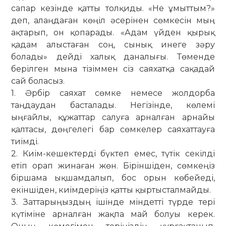
сапар кезінде қатты толқиды. «Не ұмыттым?»
деп, алаңдаған көңіл әсерінен сөмкесін мың
ақтарып, он қопарады. «Адам үйден қырық
қадам алыстаған соң, сынық инеге зәру
болады» дейді халық даналығы. Төменде
берілген мына тізіммен сіз саяхатқа сақадай
сай боласыз.
1. Әрбір саяхат сөмке немесе жолдорба
таңдаудан басталады. Негізінде, көлемі
ыңғайлы, құжаттар салуға арналған арнайы
қалтасы, дөңгелегі бар сөмкелер саяхаттауға
тиімді.
2. Киім-кешектерді бүктеп емес, түтік секілді
етіп орап жинаған жөн. Біріншіден, сөмкеңіз
біршама ықшамдалып, бос орын көбейеді,
екіншіден, киімдеріңіз қатты қыртысталмайды.
3. Заттарыңыздың ішінде міндетті түрде тері
күтіміне арналған жақпа май болуы керек.