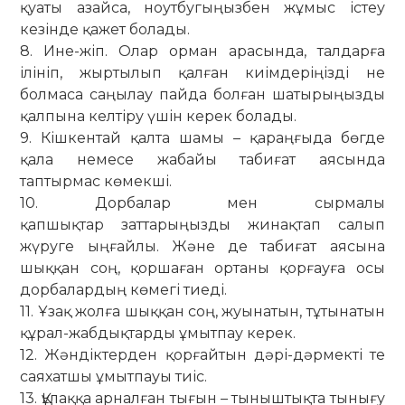
қуаты азайса, ноутбугыңызбен жұмыс істеу
кезінде қажет болады.
8. Ине-жіп. Олар орман арасында, талдарға
ілініп, жыртылып қалған киімдеріңізді не
болмаса саңылау пайда болған шатырыңызды
қалпына келтіру үшін керек болады.
9. Кішкентай қалта шамы – қараңғыда бөгде
қала немесе жабайы табиғат аясында
таптырмас көмекші.
10. Дорбалар мен сырмалы
қапшықтар заттарыңызды жинақтап салып
жүруге ыңғайлы. Және де табиғат аясына
шыққан соң, қоршаған ортаны қорғауға осы
дорбалардың көмегі тиеді.
11. Ұзақ жолға шыққан соң, жуынатын, тұтынатын
құрал-жабдықтарды ұмытпау керек.
12. Жәндіктерден қорғайтын дәрі-дәрмекті те
саяхатшы ұмытпауы тиіс.
13. Құлаққа арналған тығын – тыныштықта тынығу