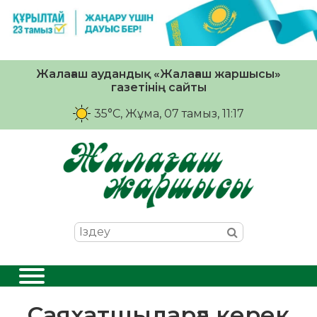
Жалағаш аудандық «Жалағаш жаршысы»
газетінің сайты
35°C
, Жұма, 07 тамыз, 11:17
Саяхатшыларға керек