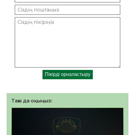
Тағы да оқыңыз: