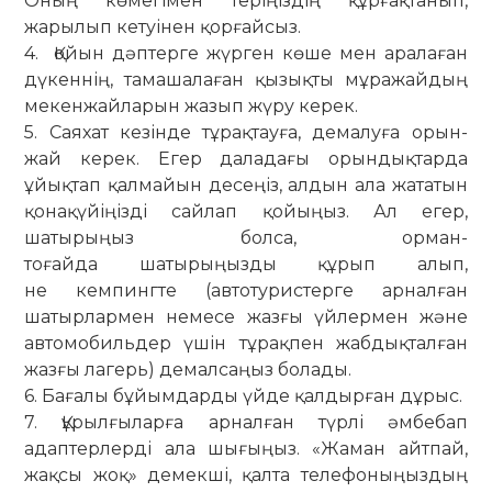
Оның көмегімен теріңіздің құрғақтанып,
жарылып кетуінен қорғайсыз.
4. Қойын дәптерге жүрген көше мен аралаған
дүкеннің, тамашалаған қызықты мұражайдың
мекенжайларын жазып жүру керек.
5. Саяхат кезінде тұрақтауға, демалуға орын-
жай керек. Егер даладағы орындықтарда
ұйықтап қалмайын десеңіз, алдын ала жататын
қонақүйіңізді сайлап қойыңыз. Ал егер,
шатырыңыз болса, орман-
тоғайда шатырыңызды құрып алып,
не кемпингте (автотуристерге арналған
шатырлармен немесe жазғы үйлермен және
автомобильдер үшін тұрақпен жабдықталған
жазғы лагерь) демалсаңыз болады.
6. Бағалы бұйымдарды үйде қалдырған дұрыс.
7. Құрылғыларға арналған түрлі әмбебап
адаптерлерді ала шығыңыз. «Жаман айтпай,
жақсы жоқ» демекші, қалта телефоныңыздың