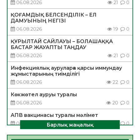
06.08.2026
21
0
ҚОҒАМДЫҚ БЕЛСЕНДІЛІК – ЕЛ
ДАМУЫНЫҢ НЕГІЗІ
06.08.2026
19
0
ҚҰРЫЛТАЙ САЙЛАУЫ – БОЛАШАҚҚА
БАСТАР ЖАУАПТЫ ТАҢДАУ
06.08.2026
21
0
Инфекциялық ауруларға қарсы иммундау
жұмыстарының тиімділігі
06.08.2026
22
0
Көкжөтел ауруы туралы
06.08.2026
20
0
АПВ вакцинасы туралы мәлімет
06.08.2026
21
0
Барлық жаңалық
Open Air: Қызылорда облысы полиция