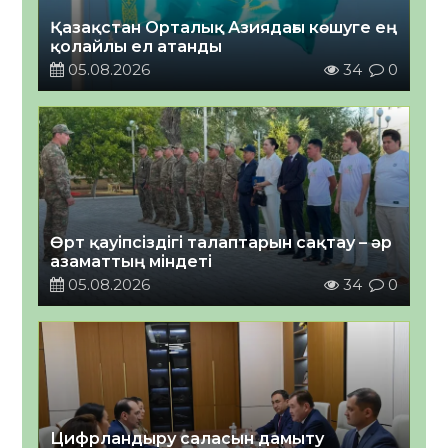
Қазақстан Орталық Азиядағы көшуге ең
қолайлы ел атанды
05.08.2026
34
0
Өрт қауіпсіздігі талаптарын сақтау – әр
азаматтың міндеті
05.08.2026
34
0
Цифрландыру саласын дамыту