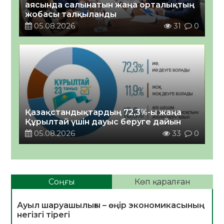
аясында салынатын жаңа орталықтың
жобасы талқыланды
05.08.2026
31
0
Қазақстандықтардың 72,3%-ы жаңа
Құрылтай үшін дауыс беруге дайын
05.08.2026
33
0
Соңғы
Көп қаралған
Ауыл шаруашылығы – өңір экономикасының
негізгі тірегі