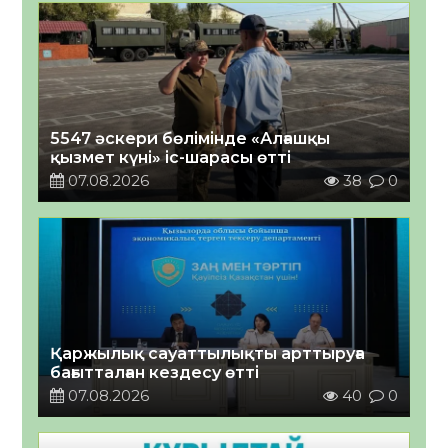
5547 әскери бөлімінде «Алғашқы
қызмет күні» іс-шарасы өтті
07.08.2026
38
0
Қаржылық сауаттылықты арттыруға
бағытталған кездесу өтті
07.08.2026
40
0