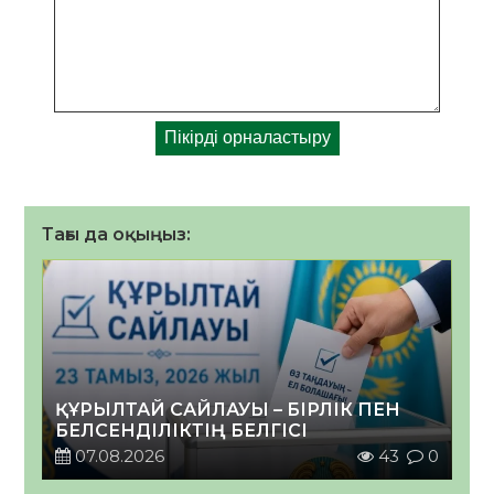
Тағы да оқыңыз:
ҚҰРЫЛТАЙ САЙЛАУЫ – БІРЛІК ПЕН
БЕЛСЕНДІЛІКТІҢ БЕЛГІСІ
07.08.2026
43
0