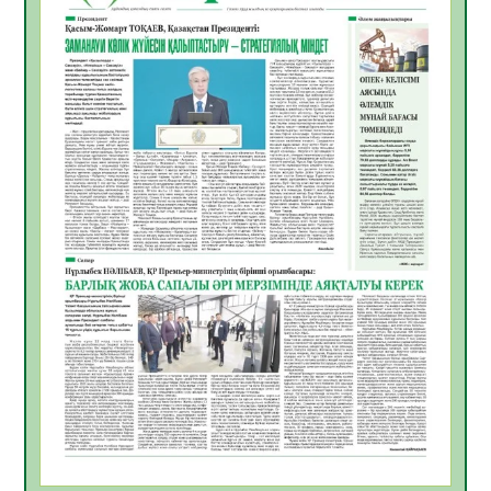
жұмыстарының тиімділігі
06.08.2026
54
0
Көкжөтел ауруы туралы
06.08.2026
52
0
АПВ вакцинасы туралы мәлімет
06.08.2026
51
0
Open Air: Қызылорда облысы полиция
департаменті 20 мыңнан астам
көрерменнің қауіпсіздігін қамтамасыз етті
06.08.2026
63
0
ҚЫЗЫЛОРДАДА «САНАЛЫ ҰРПАҚ –
ЖАРҚЫН БОЛАШАҚ» АТТЫ КЕҢЕЙТІЛГЕН
МӘЖІЛІС ӨТТІ
05.08.2026
64
0
Қазақстан Орталық Азиядағы көшуге ең
қолайлы ел атанды