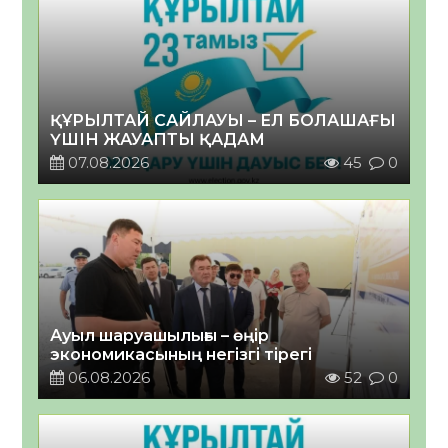
ҚҰРЫЛТАЙ САЙЛАУЫ – ЕЛ БОЛАШАҒЫ
ҮШІН ЖАУАПТЫ ҚАДАМ
07.08.2026
45
0
Ауыл шаруашылығы – өңір
экономикасының негізгі тірегі
06.08.2026
52
0