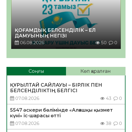
ҚОҒАМДЫҚ БЕЛСЕНДІЛІК – ЕЛ
ДАМУЫНЫҢ НЕГІЗІ
06.08.2026
50
0
Соңғы
Көп қаралған
ҚҰРЫЛТАЙ САЙЛАУЫ – БІРЛІК ПЕН
БЕЛСЕНДІЛІКТІҢ БЕЛГІСІ
07.08.2026
43
0
5547 әскери бөлімінде «Алғашқы қызмет
күні» іс-шарасы өтті
07.08.2026
38
0