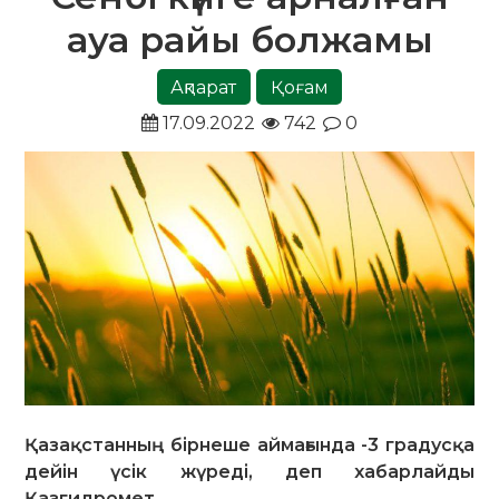
ауа райы болжамы
Ақпарат
Қоғам
17.09.2022
742
0
Қазақстанның бірнеше аймағында -3 градусқа
дейін үсік жүреді, деп хабарлайды
Қазгидромет.