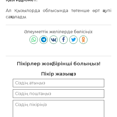
Ал Қызылорда облысында төтенше өрт қаупі
сақталады.
Әлеуметтік желілерде бөлісіңіз:
Пікірлер жоқ. Бірінші болыңыз!
Пікір жазыңыз