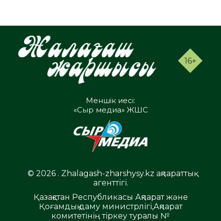
16+
Меншік иесі:
«Сыр медиа» ЖШС
© 2026 . Zhalagash-zharshysy.kz ақпараттық
агенттігі.
Қазақстан Республикасы Ақпарат және
Қоғамдық даму министрлігі,Ақпарат
комитетінің тіркеу туралы №