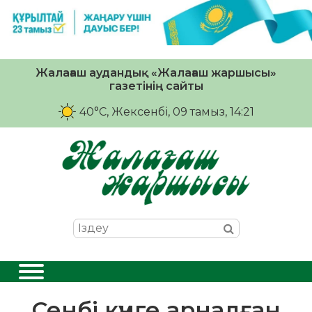
Жалағаш аудандық «Жалағаш жаршысы»
газетінің сайты
40°C
, Жексенбі, 09 тамыз, 14:21
Сенбі күнге арналған