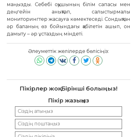
маңызды. Себебі оқушының білім сапасы мен
деңгейін анықтап, салыстырмалы
мониторингтер жасауға көмектеседі. Сондықтан
әр баланың өз бойындағы қа­білетін ашып, он
дамыту – әр ұстаздың міндеті.
Әлеуметтік желілерде бөлісіңіз:
Пікірлер жоқ. Бірінші болыңыз!
Пікір жазыңыз