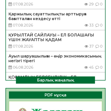
07.08.2026
29
0
Қаржылық сауаттылықты арттыруға
бағытталған кездесу өтті
07.08.2026
33
0
ҚҰРЫЛТАЙ САЙЛАУЫ – ЕЛ БОЛАШАҒЫ
ҮШІН ЖАУАПТЫ ҚАДАМ
07.08.2026
37
0
Ауыл шаруашылығы – өңір экономикасының
негізгі тірегі
06.08.2026
45
0
ҚОҒАМДЫҚ БЕЛСЕНДІЛІК – ЕЛ
Барлық жаңалық
ДАМУЫНЫҢ НЕГІЗІ
06.08.2026
42
0
PDF нұсқа
ҚҰРЫЛТАЙ САЙЛАУЫ – БОЛАШАҚҚА
БАСТАР ЖАУАПТЫ ТАҢДАУ
06.08.2026
44
0