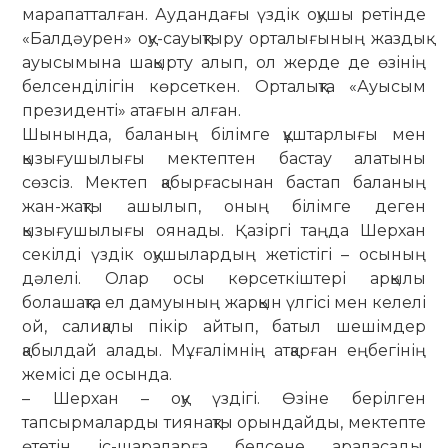
марапатталған. Аудандағы үздік оқушы ретінде
«Балдәурен» оқу-сауық­тыру орталығының жаздық
ауысымына шақырту алып, ол жерде де өзінің
белсенділігін көрсеткен. Орта­лықта «Ауысым
президенті» атағын алған.
Шынында, баланың білімге құштарлығы мен
қызы­ғушылығы мектептен бастау алатыны
сөзсіз. Мектеп қабырғасынан бастап баланың
жан-жақты ашылып, оның білімге деген
қызығушылығы оянады. Қазіргі таңда Шерхан
секілді үздік оқушылардың жетістігі – осының
дәлелі. Олар осы көрсеткіштері арқылы
болашақта ел дамуының жарқын үлгісі мен келелі
ой, салиқалы пікір айтып, батыл шешімдер
қабылдай алады. Мұғалімнің атқарған еңбегінің
жемісі де осында.
– Шерхан – оқу үздігі. Өзіне берілген
тапсырмаларды тия­нақты орындайды, мектепте
өтетін іс-шараларға белсене араласады,