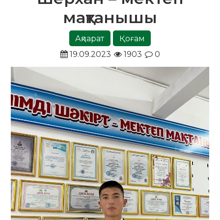
мақтанышы
Ақпарат
Қоғам
19.09.2023
1903
0