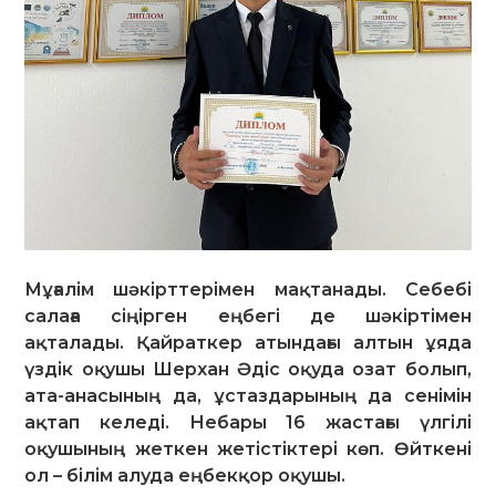
Мұғалім шәкірттерімен мақтанады. Себебі
салаға сіңірген еңбегі де шәкіртімен
ақталады. Қайраткер атындағы алтын ұяда
үздік оқушы Шерхан Әдіс оқуда озат болып,
ата-анасының да, ұстаздарының да сенімін
ақтап келеді. Небары 16 жастағы үлгілі
оқушының жеткен жетістіктері көп. Өйткені
ол – білім алуда еңбекқор оқушы.