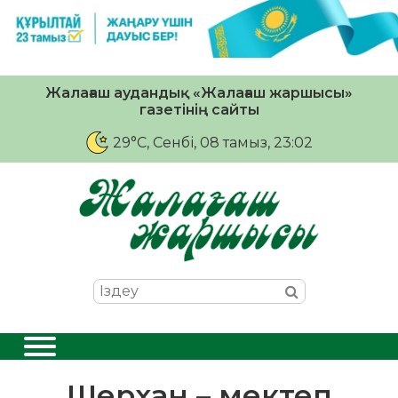
Жалағаш аудандық «Жалағаш жаршысы»
газетінің сайты
29°C
, Сенбі, 08 тамыз, 23:02
Шерхан – мектеп