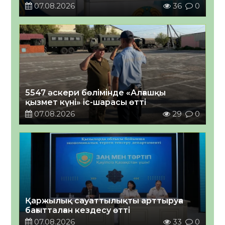
07.08.2026
36
0
5547 әскери бөлімінде «Алғашқы
қызмет күні» іс-шарасы өтті
07.08.2026
29
0
Қаржылық сауаттылықты арттыруға
бағытталған кездесу өтті
07.08.2026
33
0