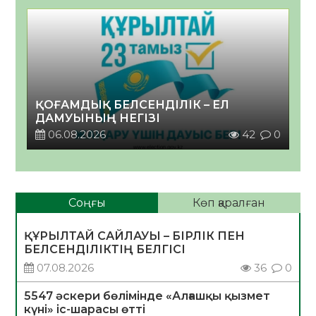
ҚОҒАМДЫҚ БЕЛСЕНДІЛІК – ЕЛ
ДАМУЫНЫҢ НЕГІЗІ
06.08.2026
42
0
Соңғы
Көп қаралған
ҚҰРЫЛТАЙ САЙЛАУЫ – БІРЛІК ПЕН
БЕЛСЕНДІЛІКТІҢ БЕЛГІСІ
07.08.2026
36
0
5547 әскери бөлімінде «Алғашқы қызмет
күні» іс-шарасы өтті