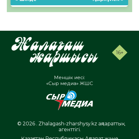
16+
Меншік иесі:
«Сыр медиа» ЖШС
© 2026 . Zhalagash-zharshysy.kz ақпараттық
агенттігі.
Қазақстан Республикасы Ақпарат және