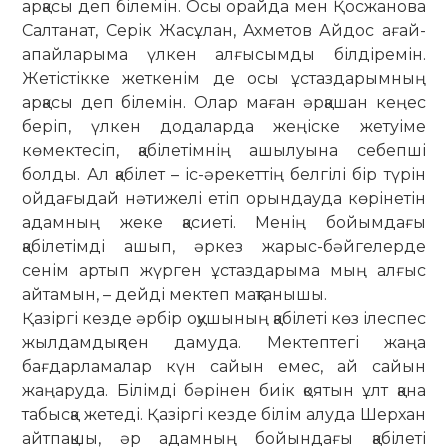
арқасы деп білемін. Осы орайда мен Қосжанова
Салтанат, Серік Жасұлан, Ахметов Айдос ағай-
апайларыма үлкен алғысымды білдіремін.
Жетістікке жеткенім де осы ұстаздарымның
арқасы деп білемін. Олар маған әрқашан кеңес
беріп, үлкен додаларда жеңіске жетуіме
көмектесіп, қабілетімнің ашылуына себепші
болды. Ал қабілет – іс-әрекеттің белгілі бір түрін
ойдағыдай нәтижелі етіп орындауда көрінетін
адамның жеке қасиеті. Менің бойымдағы
қабілетімді ашып, әркез жарыс-бәйгелерде
сенім артып жүрген ұстаздарыма мың алғыс
айтамын, – дейді мектеп мақтанышы.
Қазіргі кезде әрбір оқушының қабілеті көз ілеспес
жылдамдықпен дамуда. Мектептегі жаңа
бағдарламалар күн сайын емес, ай сайын
жаңаруда. Білімді бәрінен биік қоятын ұлт қана
табысқа жетеді. Қазіргі кезде білім алуда Шерхан
айтпақшы, әр адамның бойындағы қабілеті