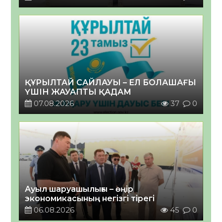
ҚҰРЫЛТАЙ САЙЛАУЫ – ЕЛ БОЛАШАҒЫ
ҮШІН ЖАУАПТЫ ҚАДАМ
07.08.2026
37
0
Ауыл шаруашылығы – өңір
экономикасының негізгі тірегі
06.08.2026
45
0