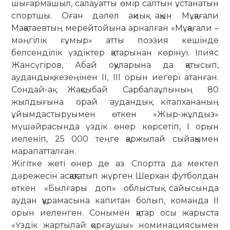
шығармашыл, салауатты өмір салтын ұстанатын
спортшы. Оған дәлел ақиық ақын Мұқағали
Мақатаевтың мерейтойына арналған «Мұқағали –
мәңгілік ғұмыр» атты поэзия кешінде
белсенділік үздіктер қатарынан көрінуі. Ілияс
Жансүгіров, Абай оқуларына да қатысып,
аудандық кезеңінен ІІ, ІІІ орын­ иегері атанған.
Сондай-ақ Жақсыбай Сар­ба­ла­­ұлының 80
жылдығына орай аудандық кітапхананың
ұйымдастыруымен өткен «Жыр-жұлдыз»
мүшәйрасында үздік өнер көрсетіп, І орын
иеленіп, 25 000 теңге қаржылай сыйақымен
марапатталған.
Жігітке жеті өнер де аз. Спортта да мектеп
дәрежесін асқақтатып жүрген Шерхан футболдан
өткен «Былғары доп» облыстық сайысында
аудан құрамасына капитан болып, команда ІІ
орын иеленген. Сонымен қатар осы жарыста
«Үздік жартылай қорғаушы» номинациясымен