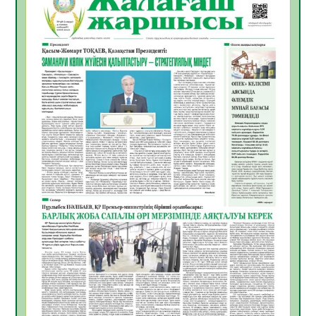
Инфекциялық ауруларға қарсы иммундау
жұмыстарының тиімділігі
06.08.2026
47
0
Көкжөтел ауруы туралы
06.08.2026
43
0
АПВ вакцинасы туралы мәлімет
06.08.2026
42
0
Open Air: Қызылорда облысы полиция
департаменті 20 мыңнан астам
көрерменнің қауіпсіздігін қамтамасыз етті
06.08.2026
56
0
ҚЫЗЫЛОРДАДА «САНАЛЫ ҰРПАҚ –
ЖАРҚЫН БОЛАШАҚ» АТТЫ КЕҢЕЙТІЛГЕН
МӘЖІЛІС ӨТТІ
05.08.2026
56
0