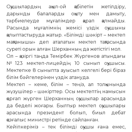
Оқушылардың ақыл-ой қабілетін жетілдіру,
дарынды балаларды оқыту мен дамыту,
тәрбиелеуде мұғалімдер қарап қалмайды.
Расында мұғалімнің жемісі үздік оқушыны
қалыптастыруда жатыр. «Білімді шәкірт – мектеп
мақтанышы» деп аталатын мектеп тақтасында
суреті орын алған Шерханның да жетістігі мол.
Ол – қазіргі таңда Темірбек Жүргенов атындағы
№123 мектеп-лицейдің 10 сынып оқушысы.
Мектепке 8 сыныпта ауысып келгелі бері біраз
білім бәйгелерінен үздік атануда.
Мектеп – кеме, білім – теңіз, ал толқынында
жүзушілер – шәкірттер. Осы мектептің намысын
қорғап жүрген Шерханның оқушылар арасында
да беделі жоғары. Былтыр мектеп оқушылары
арасында президент болып, биыл дебат
қозғалыс министрі ретінде сайланған.
Кейіпкеріміз – тек білімді оқушы ғана емес,