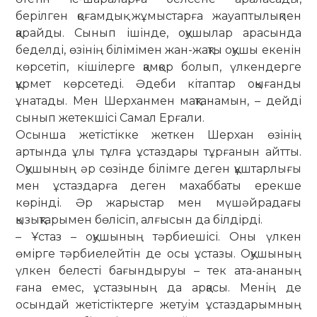
берілген қоғамдық жұмыстарға жауап­тылықпен
қарайды. Сынып ішінде, оқушылар ара­сында
беделді, өзінің білімімен жан-жақты оқушы екенін
көрсетіп, кішілерге қамқор болып, үлкендерге
құрмет көрсетеді. Әдеби кітаптар оқығанды
ұнатады. Мен Шер­ханмен мақтанамын, – дейді
сынып жетекшісі Самал Ерғали.
Осынша жетістікке жеткен Шерхан өзінің
артында ұлы тұлға ұстаздары тұрғанын айтты.
Оқушының әр сөзінде білімге деген құштарлығы
мен ұстаздарға деген махаббаты ерекше
көрінді. Әр жарыстар мен мүшәй­радағы
қызықтарымен бөлісіп, алғысын да білдірді.
– Ұстаз – оқушының тәрбиешісі. Оны үлкен
өмірге тәрбиелейтін де осы ұстазы. Оқушының
үлкен белесті бағындыруы – тек ата-ананың
ғана емес, ұстазының да арқасы. Менің де
осындай жетістіктерге жетуім ұстаздарымның