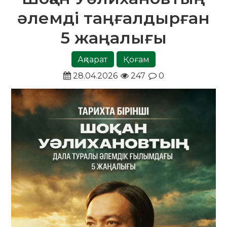
әлемді таңғалдырған
5 жаңалығы
Ақпарат
Қоғам
28.04.2026
247
0