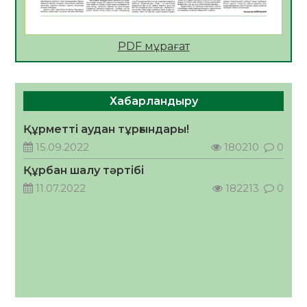
Алғашқы цифрлық жасанды интеллект
құралдарының таныстырылымы өтті
PDF мұрағат
05.08.2026
32
0
Қазақстандықтардың 72,3%-ы жаңа
Құрылтай үшін дауыс беруге дайын
Хабарландыру
05.08.2026
32
0
Құрметті аудан тұрғындары!
ӘРБІР ДАУЫС – ҚОҒАМ ДАМУЫНА
15.09.2022
180210
0
ҚОСЫЛҒАН ҮЛЕС
Құрбан шалу тәртібі
05.08.2026
39
0
11.07.2022
182213
0