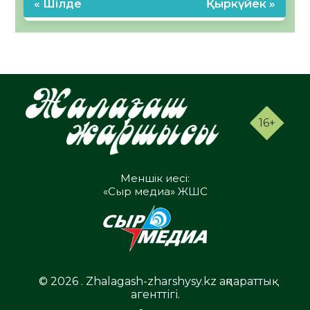
« Шілде
Қыркүйек »
16+
Меншік иесі:
«Сыр медиа» ЖШС
© 2026 . Zhalagash-zharshysy.kz ақпараттық
агенттігі.