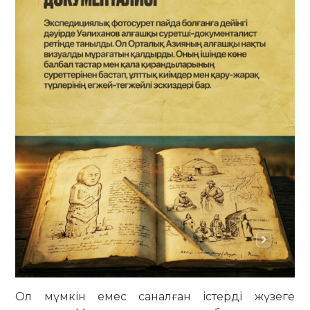
Ол мүмкін емес саналған істерді жүзеге