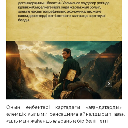
Оның еңбектері картадағы «ақтаңдақтарды»
әлемдік ғылыми сенсацияға айналдырып, қазақ
ғылымын жаһандық мұраның бір бөлігі етті.