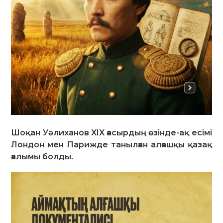
Шоқан Уәлиханов XIX ғасырдың өзінде-ақ есімі
Лондон мен Парижде танылған алғашқы қазақ
ғалымы болды.