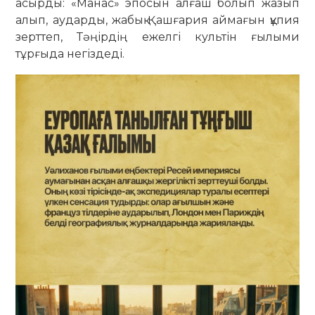
асырды: «Манас» эпосын алғаш болып жазып
алып, аударды, жабық Қашғария аймағын құпия
зерттеп, Тәңірдің ежелгі культін ғылыми
тұрғыда негіздеді.