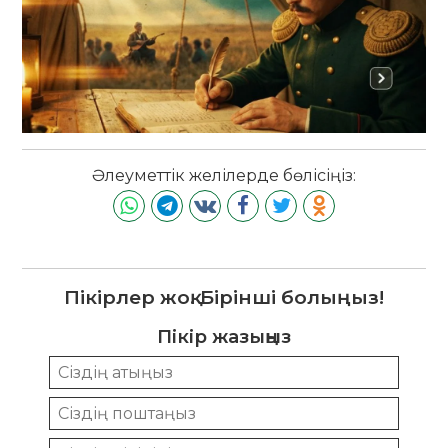
Әлеуметтік желілерде бөлісіңіз:
Пікірлер жоқ. Бірінші болыңыз!
Пікір жазыңыз