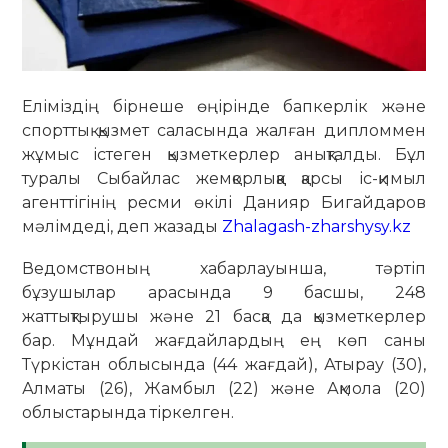
Еліміздің бірнеше өңірінде бапкерлік және
спорттық қызмет саласында жалған дипломмен
жұмыс істеген қызметкерлер анықталды. Бұл
туралы Сыбайлас жемқорлыққа қарсы іс-қимыл
агенттігінің ресми өкілі Данияр Бигайдаров
мәлімдеді, деп жазады
Zhalagash-zharshysy.kz
Ведомствоның хабарлауынша, тәртіп
бұзушылар арасында 9 басшы, 248
жаттықтырушы және 21 басқа да қызметкерлер
бар. Мұндай жағдайлардың ең көп саны
Түркістан облысында (44 жағдай), Атырау (30),
Алматы (26), Жамбыл (22) және Ақмола (20)
облыстарында тіркелген.