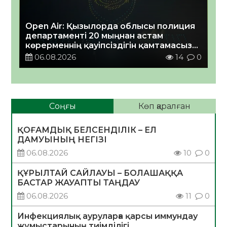
Open Air: Қызылорда облысы полиция
департаменті 20 мыңнан астам
көрерменнің қауіпсіздігін қамтамасыз
етті
06.08.2026
14
0
Соңғы
Көп қаралған
ҚОҒАМДЫҚ БЕЛСЕНДІЛІК – ЕЛ
ДАМУЫНЫҢ НЕГІЗІ
06.08.2026
10
0
ҚҰРЫЛТАЙ САЙЛАУЫ – БОЛАШАҚҚА
БАСТАР ЖАУАПТЫ ТАҢДАУ
06.08.2026
11
0
Инфекциялық ауруларға қарсы иммундау
жұмыстарының тиімділігі