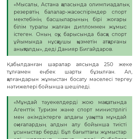
«Мысалы, Астана қаласында олимпиадалық
резервтің балалар-жасөспірімдер спорт
мектебінің басшыларының бірі жоғары
білім туралы жалған дипломмен жұмыс
істеген. Оның оқу барысында басқа спорт
ұйымында нұсқаушы қызметін атқарғаны
анықталды», деді Данияр Бигайдаров.
Қабылданған шаралар аясында 250 жеке
тұлғамен еңбек шарты бұзылған. Ал,
қалғандарын жұмыстан босату мәселесі тергеу
нәтижелері бойынша шешіледі.
«Мұндай тәуекелдерді жою мақсатында
Агенттік Туризм және спорт министрлігі
мен әкімдіктерге алдағы уақытта мұндай
оқиғалардың алдын алу бойынша тиісті
ұсыныстар берді. Бұл бағыттағы жұмыстар