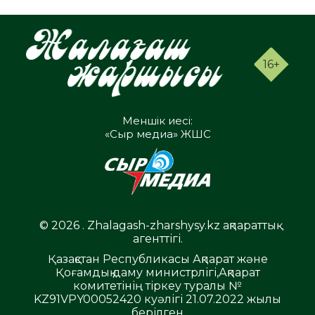
16+
Меншік иесі:
«Сыр медиа» ЖШС
© 2026 . Zhalagash-zharshysy.kz ақпараттық
агенттігі.
Қазақстан Республикасы Ақпарат және
Қоғамдық даму министрлігі,Ақпарат
комитетінің тіркеу туралы №
KZ91VPY00052420 куәлігі 21.07.2022 жылы
берілген