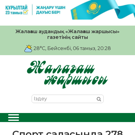
Жалағаш аудандық «Жалағаш жаршысы»
газетінің сайты
28°C
, Бейсенбі, 06 тамыз, 20:28
Спорт саласында 278