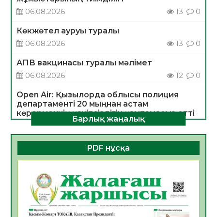
06.08.2026
13
0
Көкжөтел ауруы туралы
06.08.2026
13
0
АПВ вакцинасы туралы мәлімет
06.08.2026
12
0
Open Air: Қызылорда облысы полиция
департаменті 20 мыңнан астам
көрерменнің қауіпсіздігін қамтамасыз етті
Барлық жаңалық
06.08.2026
14
0
ҚЫЗЫЛОРДАДА «САНАЛЫ ҰРПАҚ –
PDF нұсқа
ЖАРҚЫН БОЛАШАҚ» АТТЫ КЕҢЕЙТІЛГЕН
МӘЖІЛІС ӨТТІ
05.08.2026
26
0
Қазақстан Орталық Азиядағы көшуге ең
қолайлы ел атанды