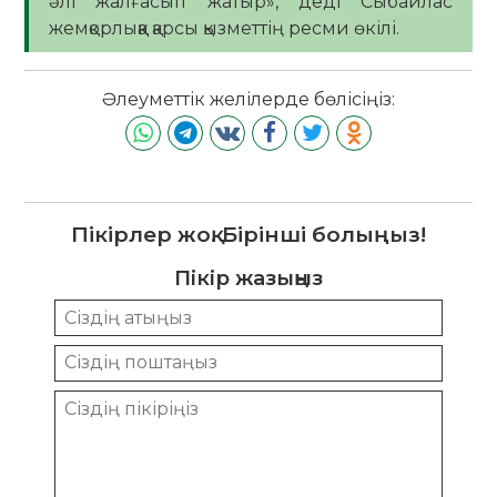
әлі жалғасып жатыр», деді Сыбайлас
жемқорлыққа қарсы қызметтің ресми өкілі.
Әлеуметтік желілерде бөлісіңіз:
Пікірлер жоқ. Бірінші болыңыз!
Пікір жазыңыз