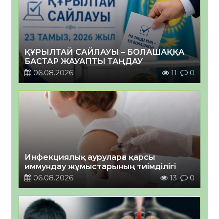
ҚҰРЫЛТАЙ САЙЛАУЫ – БОЛАШАҚҚА
БАСТАР ЖАУАПТЫ ТАҢДАУ
06.08.2026
11
0
Инфекциялық ауруларға қарсы
иммундау жұмыстарының тиімділігі
06.08.2026
13
0