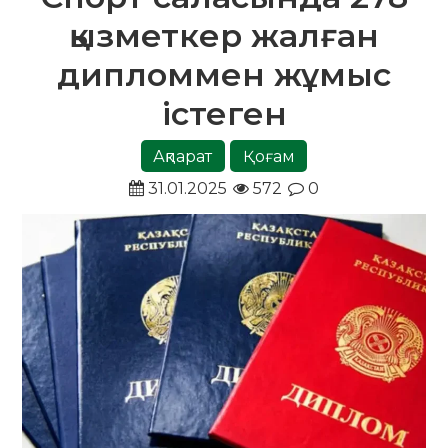
қызметкер жалған
дипломмен жұмыс
істеген
Ақпарат
Қоғам
31.01.2025
572
0