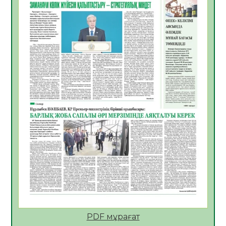
05.08.2026
29
0
Өрт қауіпсіздігі талаптарын сақтау – әр
азаматтың міндеті
05.08.2026
29
0
Руслан Рүстемұлы облыс әкімінің
кеңесшісі болып тағайындалды
05.08.2026
25
0
Цифрландыру саласын дамыту аясында
салынатын жаңа орталықтың жобасы
талқыланды
05.08.2026
24
0
Алғашқы цифрлық жасанды интеллект
құралдарының таныстырылымы өтті
05.08.2026
25
0
Қазақстандықтардың 72,3%-ы жаңа
Құрылтай үшін дауыс беруге дайын
PDF мұрағат
05.08.2026
27
0