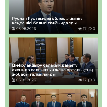
Руслан Рүстемұлы облыс әкімінің
кеңесшісі болып тағайындалды
05.08.2026
17
0
Цифрландыру саласын дамыту
аясында салынатын жаңа орталықтың
жобасы талқыланды
05.08.2026
17
0