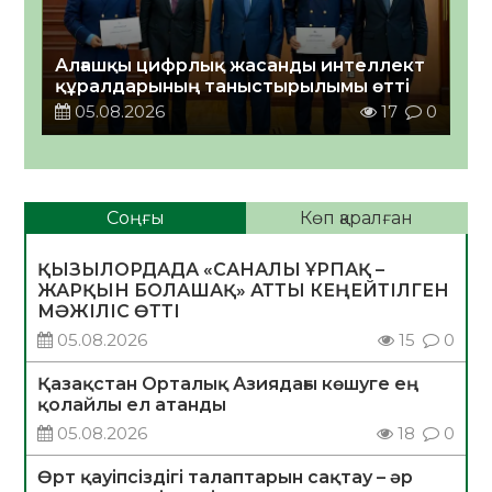
Алғашқы цифрлық жасанды интеллект
құралдарының таныстырылымы өтті
05.08.2026
17
0
Соңғы
Көп қаралған
ҚЫЗЫЛОРДАДА «САНАЛЫ ҰРПАҚ –
ЖАРҚЫН БОЛАШАҚ» АТТЫ КЕҢЕЙТІЛГЕН
МӘЖІЛІС ӨТТІ
05.08.2026
15
0
Қазақстан Орталық Азиядағы көшуге ең
қолайлы ел атанды
05.08.2026
18
0
Өрт қауіпсіздігі талаптарын сақтау – әр