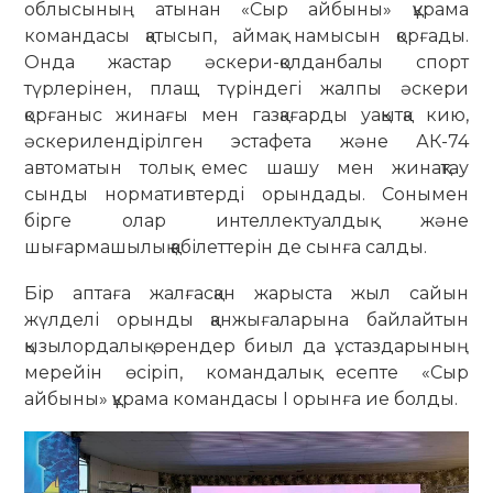
облысының атынан «Сыр айбыны» құрама
командасы қатысып, аймақ намысын қорғады.
Онда жастар әскери-қолданбалы спорт
түрлерінен, плащ түріндегі жалпы әскери
қорғаныс жинағы мен газқағарды уақытқа кию,
әскерилендірілген эстафета және АК-74
автоматын толық емес шашу мен жинақтау
сынды нормативтерді орындады. Сонымен
бірге олар интеллектуалдық және
шығармашылық қабілеттерін де сынға салды.
Бір аптаға жалғасқан жарыста жыл сайын
жүлделі орынды қанжығаларына байлайтын
қызылордалық өрендер биыл да ұстаздарының
мерейін өсіріп, командалық есепте «Сыр
айбыны» құрама командасы І орынға ие болды.