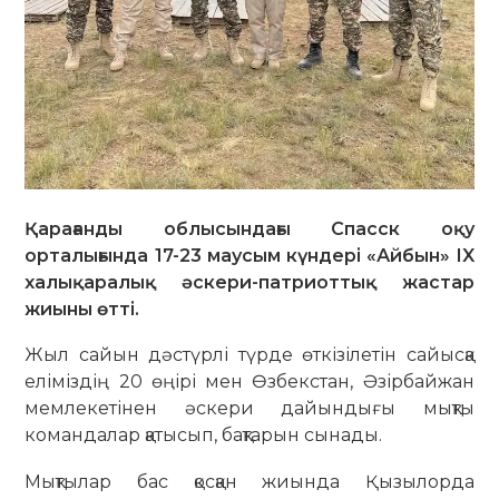
Қарағанды облысындағы Спасск оқу
орталығында 17-23 маусым күндері «Айбын» IX
халықаралық әскери-патриоттық жастар
жиыны өтті.
Жыл сайын дәстүрлі түрде өткізілетін сайысқа
еліміздің 20 өңірі мен Өзбекстан, Әзірбайжан
мемлекетінен әскери дайындығы мықты
командалар қатысып, бақтарын сынады.
Мықтылар бас қосқан жиында Қызылорда