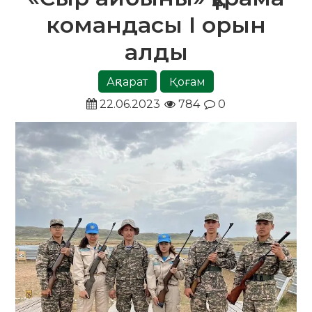
командасы І орын
алды
Ақпарат
Қоғам
22.06.2023
784
0