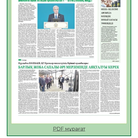
ҚОСЫЛҒАН ҮЛЕС
05.08.2026
25
0
ҚҰРЫЛТАЙ САЙЛАУЫ – БІРЛІК ПЕН
ЖАУАПКЕРШІЛІККЕ БАСТАЙТЫН ҚАДАМ
05.08.2026
24
0
Мектептен – Ұлттық ұлан сапына
04.08.2026
34
0
Үкіметтік емес ұйымдарға арналған
сыйлықақы конкурсына өтінім қабылдау
басталды
04.08.2026
38
0
Үкіметте Президенттің отандық тауарды
қолдау жөніндегі тапсырмаларының
жүзеге асырылу барысы қаралуда
04.08.2026
38
0
PDF мұрағат
Жазғы лагерьде оқушылармен
профилактикалық кездесу өтті