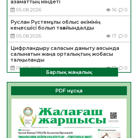
азаматтың міндеті
05.08.2026
16
0
Руслан Рүстемұлы облыс әкімінің
кеңесшісі болып тағайындалды
05.08.2026
17
0
Цифрландыру саласын дамыту аясында
салынатын жаңа орталықтың жобасы
талқыланды
05.08.2026
17
0
Барлық жаңалық
Алғашқы цифрлық жасанды интеллект
құралдарының таныстырылымы өтті
PDF нұсқа
05.08.2026
17
0
Қазақстандықтардың 72,3%-ы жаңа
Құрылтай үшін дауыс беруге дайын
05.08.2026
18
0
ӘРБІР ДАУЫС – ҚОҒАМ ДАМУЫНА