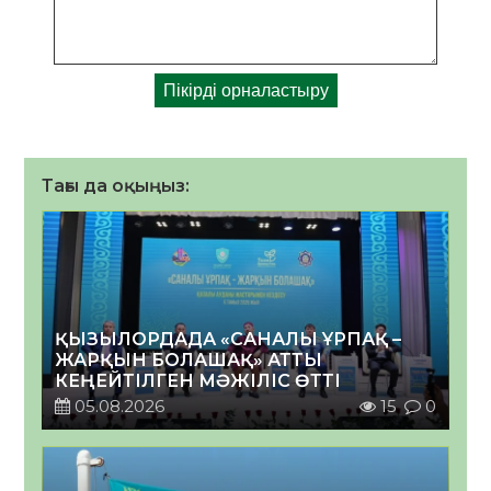
Тағы да оқыңыз:
ҚЫЗЫЛОРДАДА «САНАЛЫ ҰРПАҚ –
ЖАРҚЫН БОЛАШАҚ» АТТЫ
КЕҢЕЙТІЛГЕН МӘЖІЛІС ӨТТІ
05.08.2026
15
0