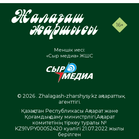
16+
Меншік иесі:
«Сыр медиа» ЖШС
© 2026 . Zhalagash-zharshysy.kz ақпараттық
агенттігі.
Қазақстан Республикасы Ақпарат және
Қоғамдық даму министрлігі,Ақпарат
комитетінің тіркеу туралы №
KZ91VPY00052420 куәлігі 21.07.2022 жылы
берілген