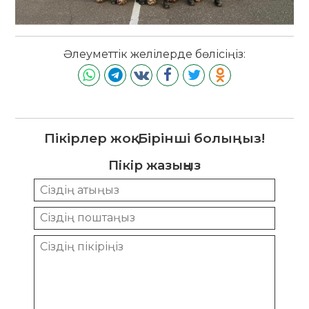
Әлеуметтік желілерде бөлісіңіз:
Пікірлер жоқ. Бірінші болыңыз!
Пікір жазыңыз