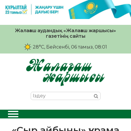
Жалағаш аудандық «Жалағаш жаршысы»
газетінің сайты
28°C
, Бейсенбі, 06 тамыз, 08:01
«Сыр айбыны» құрама