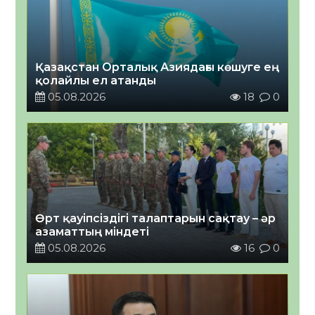
Қазақстан Орталық Азиядағы көшуге ең
қолайлы ел атанды
05.08.2026
18
0
Өрт қауіпсіздігі талаптарын сақтау – әр
азаматтың міндеті
05.08.2026
16
0