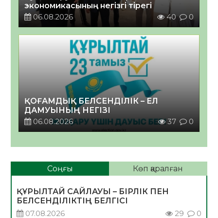
экономикасының негізгі тірегі
06.08.2026
40
0
ҚОҒАМДЫҚ БЕЛСЕНДІЛІК – ЕЛ
ДАМУЫНЫҢ НЕГІЗІ
06.08.2026
37
0
Соңғы
Көп қаралған
ҚҰРЫЛТАЙ САЙЛАУЫ – БІРЛІК ПЕН
БЕЛСЕНДІЛІКТІҢ БЕЛГІСІ
07.08.2026
29
0