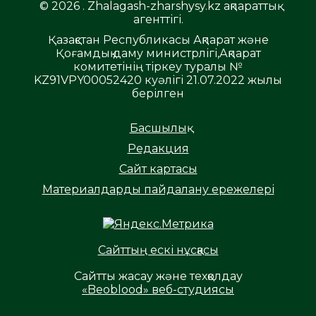
© 2026 . Zhalagash-zharshysy.kz ақпараттық
агенттігі.
Қазақстан Республикасы Ақпарат және
Қоғамдық даму министрлігі,Ақпарат
комитетінің тіркеу туралы №
KZ91VPY00052420 куәлігі 21.07.2022 жылы
берілген
Басшылық
Редакция
Сайт картасы
Материалдарды пайдалану ережелері
Сайттың ескі нұсқасы
Сайтты жасау және техқолдау
«Beoblood» веб-студиясы