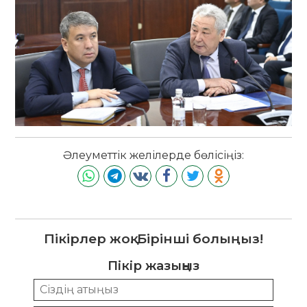
Әлеуметтік желілерде бөлісіңіз:
Пікірлер жоқ. Бірінші болыңыз!
Пікір жазыңыз