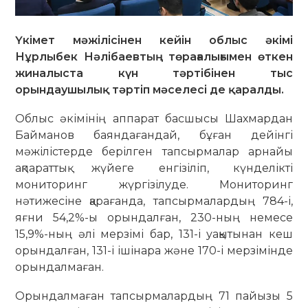
Үкімет мәжілісінен кейін облыс әкімі
Нұрлыбек Нәлібаевтың төрағалығымен өткен
жиналыста күн тәртібінен тыс
орындаушылық тәртіп мәселесі де қаралды.
Облыс әкімінің аппарат басшысы Шахмардан
Байманов баяндағандай, бұған дейінгі
мәжілістерде берілген тапсырмалар арнайы
ақпараттық жүйеге енгізіліп, күнделікті
мониторинг жүргізілуде. Мониторинг
нәтижесіне қарағанда, тапсырмалардың 784-і,
яғни 54,2%-ы орындалған, 230-ның немесе
15,9%-ның әлі мерзімі бар, 131-і уақытынан кеш
орындалған, 131-і ішінара және 170-і мерзімінде
орындалмаған.
Орындалмаған тапсырмалардың 71 пайызы 5