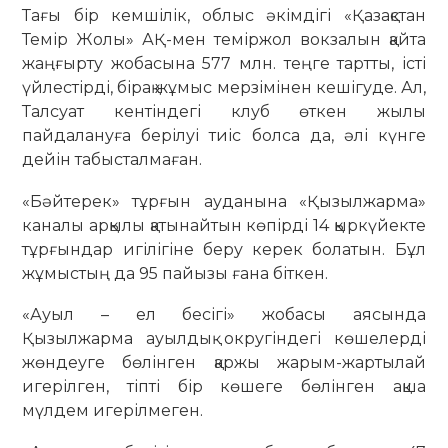
Тағы бір кемшілік, облыс әкімдігі «Қазақстан
Темір Жолы» АҚ-мен теміржол вокзалын қайта
жаңғырту жобасына 577 млн. теңге тартты, істі
үйлестірді, бірақ жұмыс мерзімінен кешігуде. Ал,
Талсуат кентіндегі клуб өткен жылы
пайдалануға берілуі тиіс болса да, әлі күнге
дейін табысталмаған.
«Бәйтерек» тұрғын ауданына «Қызылжарма»
каналы арқылы қатынайтын көпірді 14 қыркүйекте
тұрғындар игілігіне беру керек болатын. Бұл
жұмыстың да 95 пайызы ғана біткен.
«Ауыл – ел бесігі» жобасы аясында
Қызылжарма ауылдық округіндегі көшелерді
жөндеуге бөлінген қаржы жарым-жартылай
игерілген, тіпті бір көшеге бөлінген ақша
мүлдем игерілмеген.