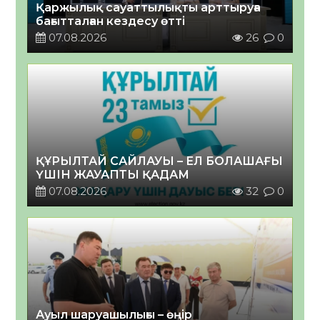
Қаржылық сауаттылықты арттыруға
бағытталған кездесу өтті
07.08.2026
26
0
ҚҰРЫЛТАЙ САЙЛАУЫ – ЕЛ БОЛАШАҒЫ
ҮШІН ЖАУАПТЫ ҚАДАМ
07.08.2026
32
0
Ауыл шаруашылығы – өңір