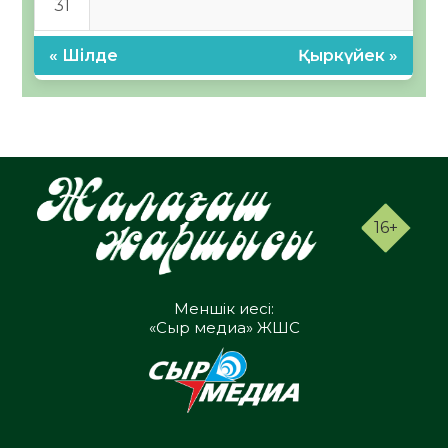
31
« Шілде
Қыркүйек »
16+
Меншік иесі:
«Сыр медиа» ЖШС