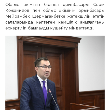
Облыс әкімінің бірінші орынбасары Серік
Қожанияов пен облыс әкімінің орынбасары
Мейрамбек Шермағанбетке жетекшілік ететін
салаларында көптеген кемшілік анықталғаны
ескертіліп, бақылауды күшейту міндеттелді.