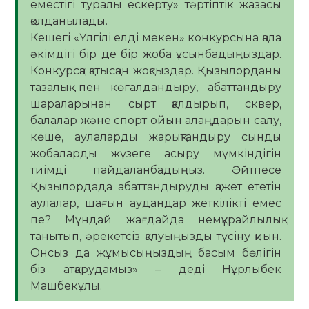
еместігі туралы ескерту» тәртіптік жазасы
қолданылады.
Кешегі «Үлгілі елді мекен» конкурсына қала
әкімдігі бір де бір жоба ұсынбадыңыздар.
Конкурсқа қатысқан жоқсыздар. Қызылорданы
тазалық пен көгалдандыру, абаттандыру
шараларынан сырт қалдырып, сквер,
балалар және спорт ойын алаңдарын салу,
көше, аулаларды жарықтандыру сынды
жобаларды жүзеге асыру мүмкіндігін
тиімді пайдаланбадыңыз. Әйтпесе
Қызылордада абаттандыруды қажет ететін
аулалар, шағын аудандар жеткілікті емес
пе? Мұндай жағдайда немқұрайлылық
танытып, әрекетсіз қалуыңызды түсіну қиын.
Онсыз да жұмысыңыздың басым бөлігін
біз атқарудамыз» – деді Нұрлыбек
Машбекұлы.