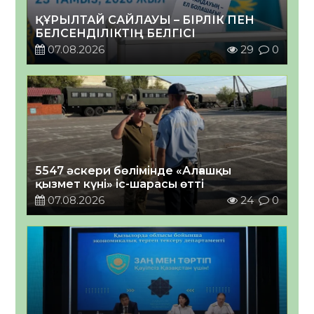
ҚҰРЫЛТАЙ САЙЛАУЫ – БІРЛІК ПЕН
БЕЛСЕНДІЛІКТІҢ БЕЛГІСІ
07.08.2026
29
0
5547 әскери бөлімінде «Алғашқы
қызмет күні» іс-шарасы өтті
07.08.2026
24
0