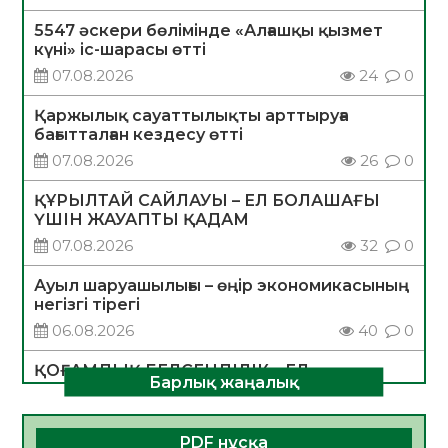
5547 әскери бөлімінде «Алғашқы қызмет
күні» іс-шарасы өтті
07.08.2026
24
0
Қаржылық сауаттылықты арттыруға
бағытталған кездесу өтті
07.08.2026
26
0
ҚҰРЫЛТАЙ САЙЛАУЫ – ЕЛ БОЛАШАҒЫ
ҮШІН ЖАУАПТЫ ҚАДАМ
07.08.2026
32
0
Ауыл шаруашылығы – өңір экономикасының
негізгі тірегі
06.08.2026
40
0
ҚОҒАМДЫҚ БЕЛСЕНДІЛІК – ЕЛ
Барлық жаңалық
ДАМУЫНЫҢ НЕГІЗІ
06.08.2026
37
0
PDF нұсқа