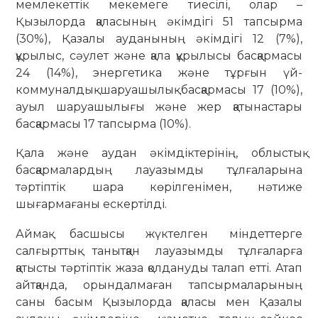
мемлекеттік мекемеге тиесілі, олар –
Қызылорда қаласының әкімдігі 51 тапсырма
(30%), Қазалы ауданының әкімдігі 12 (7%),
құрылыс, сәулет және қала құрылысы басқармасы
24 (14%), энергетика және тұрғын үй-
коммуналдық шаруашылық басқармасы 17 (10%),
ауыл шаруашылығы және жер қатынастары
басқармасы 17 тапсырма (10%).
Қала және аудан әкімдіктерінің, облыстық
басқармалардың лауазымды тұлғаларына
тәртіптік шара көрілгенімен, нәтиже
шығармағаны ескертілді.
Аймақ басшысы жүктелген міндеттерге
салғырттық танытқан лауазымды тұлғаларға
қатысты тәртіптік жаза қолдануды талап етті. Атап
айтқанда, орындалмаған тапсырмаларының
саны басым Қызылорда қаласы мен Қазалы