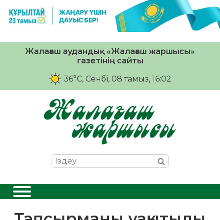
Жалағаш аудандық «Жалағаш жаршысы»
газетінің сайты
36°C
, Сенбі, 08 тамыз, 16:02
Тапсырманы уақытылы