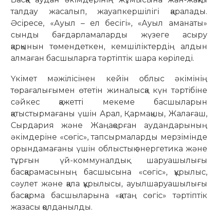
талдау жасалып, жауапкершілігі қаралады.
Әсіресе, «Ауыл – ел бесігі», «Ауыл аманаты»
сынды бағдарламаларды жүзеге асыру
қарқынын төмендеткен, кемшіліктердің алдын
алмаған басшыларға тәртіптік шара көріледі.
Үкімет мәжілісінен кейін облыс әкімінің
төрағалығымен өтетін жиналысқа күн тәртібіне
сәйкес қажетті мекеме басшыларын
қатыстырмағаны үшін Арал, Қармақшы, Жалағаш,
Сырдария және Жаңақорған аудандарының
әкімдеріне «сөгіс», тапсырмаларды мерзімінде
орындамағаны үшін облыстық энергетика және
тұрғын үй-коммуналдық шаруашылығы
басқарамасының басшысына «сөгіс», құрылыс,
сәулет және қала құрылысы, ауылшаруашылығы
басқарма басшыларына «қатаң сөгіс» тәртіптік
жазасы қолданылды.