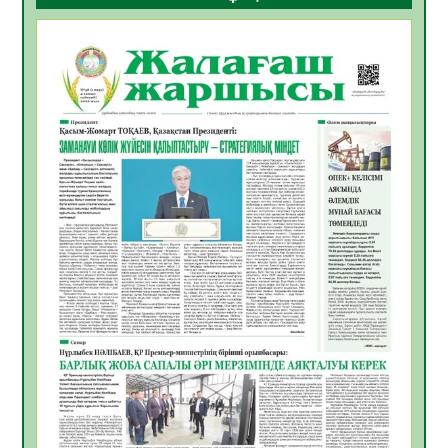
ҚҰРЫЛТАЙ САЙЛАУЫ – БОЛАШАҚҚА
БАСТАР ЖАУАПТЫ ТАҢДАУ
06.08.2026
39
0
Инфекциялық ауруларға қарсы иммундау
жұмыстарының тиімділігі
06.08.2026
41
0
Көкжөтел ауруы туралы
06.08.2026
37
0
АПВ вакцинасы туралы мәлімет
06.08.2026
37
0
Open Air: Қызылорда облысы полиция
департаменті 20 мыңнан астам
көрерменнің қауіпсіздігін қамтамасыз етті
06.08.2026
49
0
ҚЫЗЫЛОРДАДА «САНАЛЫ ҰРПАҚ –
ЖАРҚЫН БОЛАШАҚ» АТТЫ КЕҢЕЙТІЛГЕН