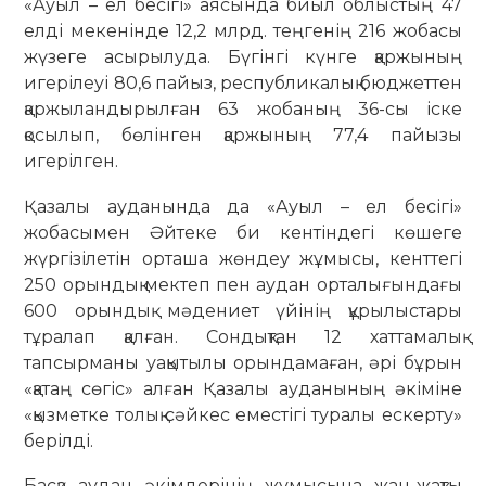
«Ауыл – ел бесігі» аясында биыл облыстың 47
елді мекенінде 12,2 млрд. теңгенің 216 жобасы
жүзеге асырылуда. Бүгінгі күнге қаржының
игерілeуі 80,6 пайыз, республикалық бюджеттен
қаржыландырылған 63 жобаның 36-сы іске
қосылып, бөлінген қаржының 77,4 пайызы
игерілген.
Қазалы ауданында да «Ауыл – ел бесігі»
жобасымен Әйтеке би кентіндегі көшеге
жүргізілетін орташа жөндеу жұмысы, кенттегі
250 орындық мектеп пен аудан орталығындағы
600 орындық мәдениет үйінің құрылыстары
тұралап қалған. Сондықтан 12 хаттамалық
тапсырманы уақытылы орындамаған, әрі бұрын
«қатаң сөгіс» алған Қазалы ауданының әкіміне
«қызметке толық сәйкес еместігі туралы ескерту»
берілді.
Басқа аудан әкімдерінің жұмысына жан-жақты