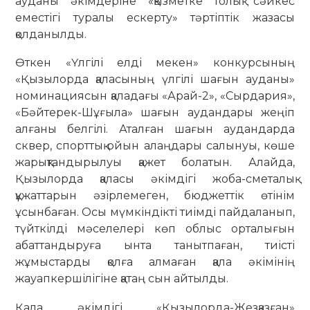
ауданы әкімдеріне «қызметке толық сәйкес
еместігі туралы ескерту» тәртіптік жазасы
қолданылды.
Өткен «Үлгілі елді мекен» конкурсының
«Қызылорда қаласының үлгілі шағын ауданы»
номинациясын қаладағы «Арай-2», «Сырдария»,
«Бәйтерек-Шұғыла» шағын аудандары жеңіп
алғаны белгілі. Аталған шағын аудандарда
сквер, спорттық ойын алаңдары салынуы, көше
жарықтандырылуы қажет болатын. Алайда,
Қызылорда қаласы әкімдігі жоба-сметалық
құжаттарын әзірлемеген, бюджеттік өтінім
ұсынбаған. Осы мүмкіндікті тиімді пайдаланып,
түйткілді мәселелері көп облыс орталығын
абаттандыруға ынта танытпаған, тиісті
жұмыстарды қолға алмаған қала әкімінің
жауапкершілігіне қатаң сын айтылды.
Қала әкімдігі «Қызылорда-Жезқазған»