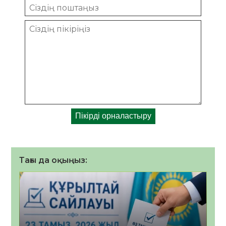
Тағы да оқыңыз: