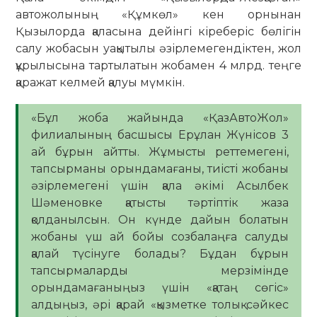
автожолының «Құмкөл» кен орнынан
Қызылорда қаласына дейінгі кіреберіс бөлігін
салу жобасын уақытылы әзірлемегендіктен, жол
құрылысына тартылатын жобамен 4 млрд. теңге
қаражат келмей қалуы мүмкін.
«Бұл жоба жайында «ҚазАвтоЖол»
филиалының басшысы Ерұлан Жүнісов 3
ай бұрын айтты. Жұмысты реттемегені,
тапсырманы орындамағаны, тиісті жобаны
әзірлемегені үшін қала әкімі Асылбек
Шәменовке қатысты тәртіптік жаза
қолданылсын. Он күнде дайын болатын
жобаны үш ай бойы созбалаңға салуды
қалай түсінуге болады? Бұдан бұрын
тапсырмаларды мерзімінде
орындамағаныңыз үшін «қатаң сөгіс»
алдыңыз, әрі қарай «қызметке толық сәйкес