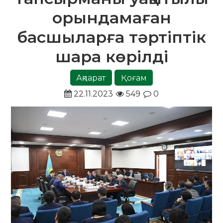
орындамаған
басшыларға тәртіптік
шара көрілді
Ақпарат
Қоғам
22.11.2023
549
0