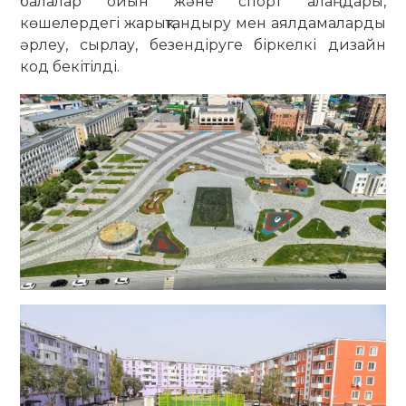
балалар ойын және спорт алаңдары,
көшелердегі жарықтандыру мен аялдамаларды
әрлеу, сырлау, безендіруге біркелкі дизайн
код бекітілді.