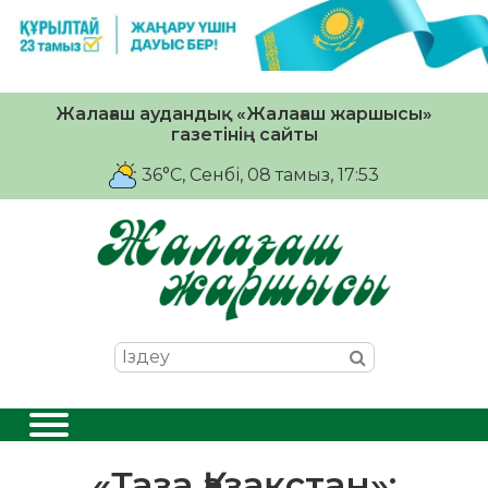
Жалағаш аудандық «Жалағаш жаршысы»
газетінің сайты
36°C
, Сенбі, 08 тамыз, 17:53
«Таза Қазақстан»: