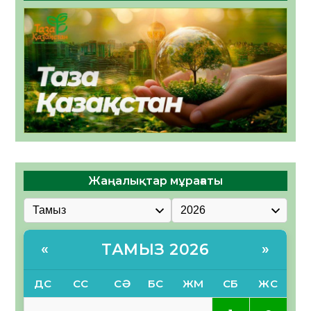
Жаңалықтар мұрағаты
ТАМЫЗ 2026
«
»
ДС
СС
СӘ
БС
ЖМ
СБ
ЖС