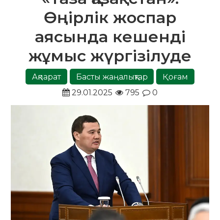
Өңірлік жоспар
аясында кешенді
жұмыс жүргізілуде
Ақпарат
Басты жаңалықтар
Қоғам
29.01.2025
795
0