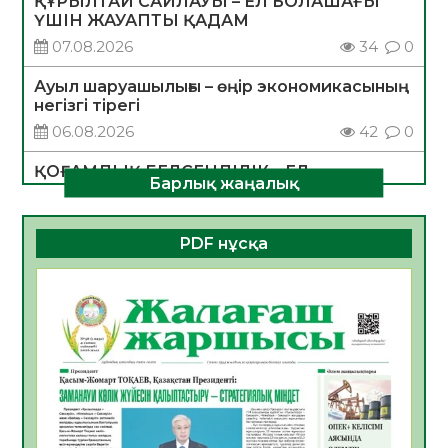
ҚҰРЫЛТАЙ САЙЛАУЫ – ЕЛ БОЛАШАҒЫ
ҮШІН ЖАУАПТЫ ҚАДАМ
07.08.2026
34
0
Ауыл шаруашылығы – өңір экономикасының
негізгі тірегі
06.08.2026
42
0
ҚОҒАМДЫҚ БЕЛСЕНДІЛІК – ЕЛ
Барлық жаңалық
ДАМУЫНЫҢ НЕГІЗІ
06.08.2026
39
0
PDF нұсқа
ҚҰРЫЛТАЙ САЙЛАУЫ – БОЛАШАҚҚА
БАСТАР ЖАУАПТЫ ТАҢДАУ
06.08.2026
41
0
Инфекциялық ауруларға қарсы иммундау
жұмыстарының тиімділігі
06.08.2026
44
0
Көкжөтел ауруы туралы