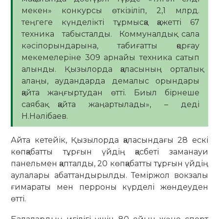
мекен» конкурсы өткізіліп, 2,1 млрд.
теңгеге күнделікті тұрмысқа қажетті 67
техника табысталды. Коммуналдық сала
кәсіпорындарына, табиғатты қорғау
мекемелеріне 309 арнайы техника сатып
алынды. Қызылорда қаласының орталық
алаңы, аудандарда демалыс орындары
қайта жаңғыртудан өтті. Биыл бірнеше
саябақ қайта жаңартылады», – деді
Н.Нәлібаев.
Айта кетейік, Қызылорда қаласындағы 28 ескі
көпқабатты тұрғын үйдің қасбеті заманауи
панельмен қапталды, 20 көпқабатты тұрғын үйдің
аулалары абаттандырылды. Теміржол вокзалы
ғимараты мен перроны күрделі жөндеуден
өтті.​