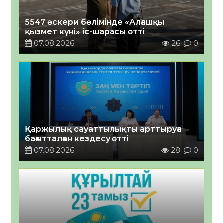
5547 әскери бөлімінде «Алғашқы
қызмет күні» іс-шарасы өтті
07.08.2026
26
0
Қаржылық сауаттылықты арттыруға
бағытталған кездесу өтті
07.08.2026
28
0