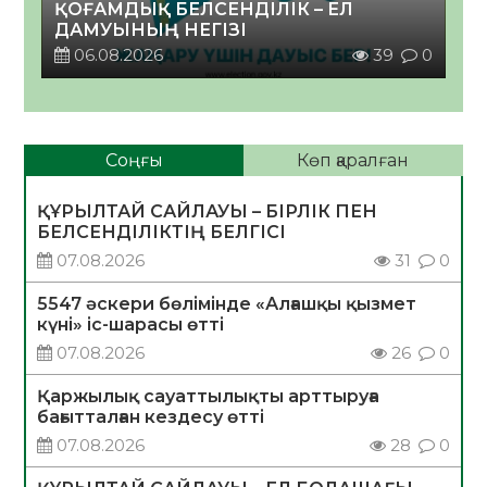
ҚОҒАМДЫҚ БЕЛСЕНДІЛІК – ЕЛ
ДАМУЫНЫҢ НЕГІЗІ
06.08.2026
39
0
Соңғы
Көп қаралған
ҚҰРЫЛТАЙ САЙЛАУЫ – БІРЛІК ПЕН
БЕЛСЕНДІЛІКТІҢ БЕЛГІСІ
07.08.2026
31
0
5547 әскери бөлімінде «Алғашқы қызмет
күні» іс-шарасы өтті
07.08.2026
26
0
Қаржылық сауаттылықты арттыруға
бағытталған кездесу өтті
07.08.2026
28
0