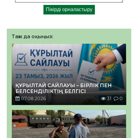
Тағы да оқыңыз:
ҚҰРЫЛТАЙ САЙЛАУЫ – БІРЛІК ПЕН
БЕЛСЕНДІЛІКТІҢ БЕЛГІСІ
07.08.2026
31
0