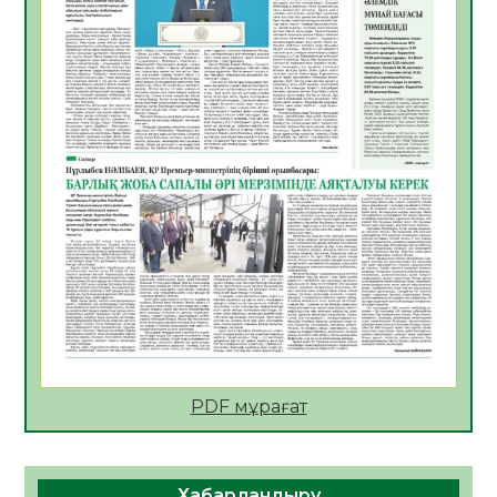
06.08.2026
39
0
АПВ вакцинасы туралы мәлімет
06.08.2026
39
0
Open Air: Қызылорда облысы полиция
департаменті 20 мыңнан астам
көрерменнің қауіпсіздігін қамтамасыз етті
06.08.2026
51
0
ҚЫЗЫЛОРДАДА «САНАЛЫ ҰРПАҚ –
ЖАРҚЫН БОЛАШАҚ» АТТЫ КЕҢЕЙТІЛГЕН
МӘЖІЛІС ӨТТІ
05.08.2026
52
0
Қазақстан Орталық Азиядағы көшуге ең
қолайлы ел атанды
05.08.2026
51
0
PDF мұрағат
Өрт қауіпсіздігі талаптарын сақтау – әр
азаматтың міндеті
Хабарландыру