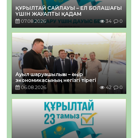
ҚҰРЫЛТАЙ САЙЛАУЫ – ЕЛ БОЛАШАҒЫ
ҮШІН ЖАУАПТЫ ҚАДАМ
07.08.2026
34
0
Ауыл шаруашылығы – өңір
экономикасының негізгі тірегі
06.08.2026
42
0