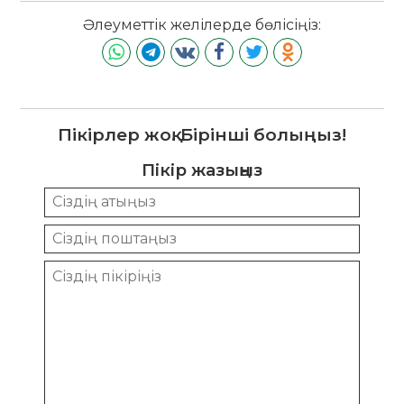
Әлеуметтік желілерде бөлісіңіз:
Пікірлер жоқ. Бірінші болыңыз!
Пікір жазыңыз