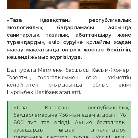
«Таза Қазақстан» республикалық
экологиялық бағдарламасы аясында
санитарлық тазалық, абаттандыру және
тұрғындардың өмір сүруіне қолайлы жағдай
жасау мақсатында өңірлік жоспар бекітіліп,
кешенді жұмыс жүргізілуде.
Бұл туралы Мемлекет басшысы Қасым-Жомарт
Тоқаевтың төрағалығымен өткен Үкіметтің
кеңейтілген отырысында облыс әкімі
Нұрлыбек Нәлібаев атап өтті.
«Таза Қазақстан» республикалық
бағдарламасына 736 мың адам қатысып, 176
800 түп тал егілді. Акция басталғалы
ауылдарды қолдау, ынталандыру
мақсатында дәстүрлі түрде «Үлгілі елді