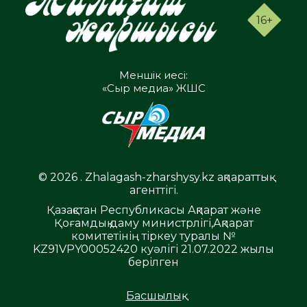
16+
Меншік иесі:
«Сыр медиа» ЖШС
© 2026 . Zhalagash-zharshysy.kz ақпараттық
агенттігі.
Қазақстан Республикасы Ақпарат және
Қоғамдық даму министрлігі,Ақпарат
комитетінің тіркеу туралы №
KZ91VPY00052420 куәлігі 21.07.2022 жылы
берілген
Басшылық