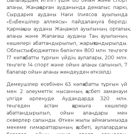
Балалардың игілігі үшін 80 ойын және спорт
алаңы, Жаңақорған ауданында демалыс паркі,
Сырдария ауданы Нағи Ілиясов ауылында
«Еңбекшілер аллеясы» пайдалануға берілді.
Қармақшы ауданы Жаңажол ауылының орталық
алаңы және Жалағаш ауданы Таң ауылының
көшелері абаттандырылып, жарықтандырылды.
Облыстық бюджеттен бөлінген 800 млн. теңгеге
17 көпқабатты тұрғын үйдің аулалары, 200 млн.
теңгеге 14 спорт және ойын алаңы салынып, 7
балалар ойын алаңы жөндеуден өткізілді.
Демеушілер есебінен 63 көпқабатты тұрғын үй
мен 2 әлеуметтік нысанның қасбеті заманауи
үлгіде әрленуде. Аудандарда 320 млн.
теңгеден астам қаржыға көшелер
абаттандырылып, ойын алаңдары мен
скверлер салынды. Өткен жылы аймағымызда
мекеме ғимараттарының қасбеті, аулалардағы