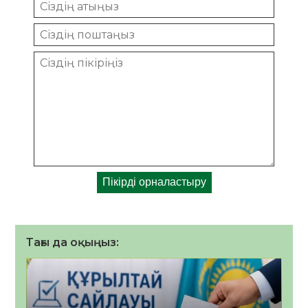
Тағы да оқыңыз: