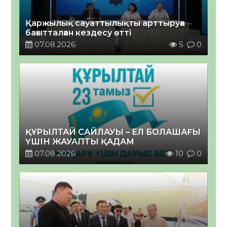
Қаржылық сауаттылықты арттыруға
бағытталған кездесу өтті
07.08.2026
5
0
ҚҰРЫЛТАЙ САЙЛАУЫ – ЕЛ БОЛАШАҒЫ
ҮШІН ЖАУАПТЫ ҚАДАМ
07.08.2026
10
0