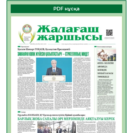
06.08.2026
23
0
PDF нұсқа
ҚҰРЫЛТАЙ САЙЛАУЫ – БОЛАШАҚҚА
БАСТАР ЖАУАПТЫ ТАҢДАУ
06.08.2026
26
0
Инфекциялық ауруларға қарсы иммундау
жұмыстарының тиімділігі
06.08.2026
27
0
Көкжөтел ауруы туралы
06.08.2026
24
0
АПВ вакцинасы туралы мәлімет
06.08.2026
25
0
Open Air: Қызылорда облысы полиция
департаменті 20 мыңнан астам
көрерменнің қауіпсіздігін қамтамасыз етті
06.08.2026
37
0