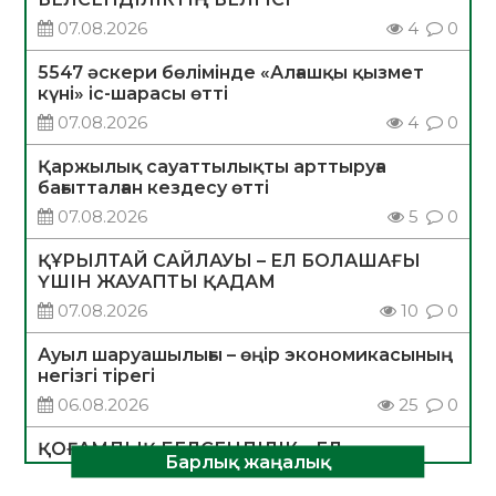
07.08.2026
4
0
5547 әскери бөлімінде «Алғашқы қызмет
күні» іс-шарасы өтті
07.08.2026
4
0
Қаржылық сауаттылықты арттыруға
бағытталған кездесу өтті
07.08.2026
5
0
ҚҰРЫЛТАЙ САЙЛАУЫ – ЕЛ БОЛАШАҒЫ
ҮШІН ЖАУАПТЫ ҚАДАМ
07.08.2026
10
0
Ауыл шаруашылығы – өңір экономикасының
негізгі тірегі
06.08.2026
25
0
ҚОҒАМДЫҚ БЕЛСЕНДІЛІК – ЕЛ
Барлық жаңалық
ДАМУЫНЫҢ НЕГІЗІ