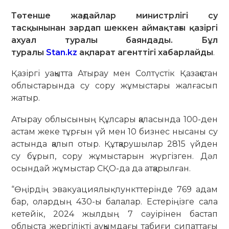
Төтенше жағдайлар министрлігі су
тасқынынан зардап шеккен аймақтағы қазіргі
ахуал туралы баяндады. Бұл
туралы
Stan.kz
ақпарат агенттігі хабарлайды
.
Қазіргі уақытта Атырау мен Солтүстік Қазақстан
облыстарында су сору жұмыстары жалғасып
жатыр.
Атырау облысының Құлсары қаласында 100-ден
астам жеке тұрғын үй мен 10 бизнес нысаны су
астында қалып отыр. Құтқарушылар 2815 үйден
су бұрып, сору жұмыстарын жүргізген. Дәл
осындай жұмыстар СҚО-да да атқарылған.
“Өңірдің эвакуациялық пункттерінде 769 адам
бар, олардың 430-ы балалар. Естеріңізге сала
кетейік, 2024 жылдың 7 сәуірінен бастап
облыста жергілікті ауқымдағы табиғи сипаттағы