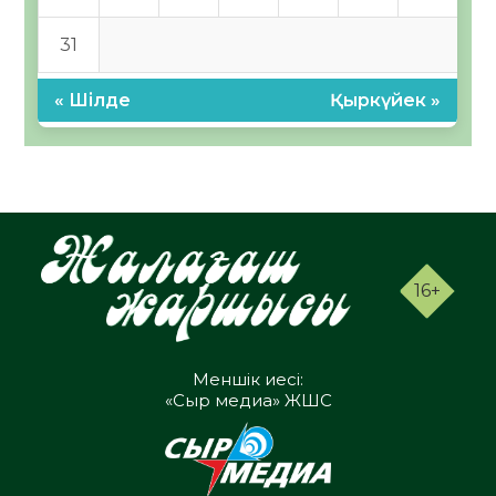
31
« Шілде
Қыркүйек »
16+
Меншік иесі:
«Сыр медиа» ЖШС