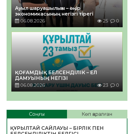
Ауыл шаруашылығы – өңір
экономикасының негізгі тірегі
06.08.2026
25
0
ҚОҒАМДЫҚ БЕЛСЕНДІЛІК – ЕЛ
ДАМУЫНЫҢ НЕГІЗІ
06.08.2026
23
0
Соңғы
Көп қаралған
ҚҰРЫЛТАЙ САЙЛАУЫ – БІРЛІК ПЕН
БЕЛСЕНДІЛІКТІҢ БЕЛГІСІ