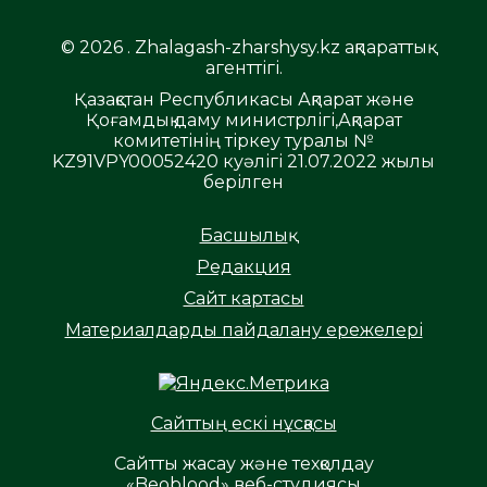
© 2026 . Zhalagash-zharshysy.kz ақпараттық
агенттігі.
Қазақстан Республикасы Ақпарат және
Қоғамдық даму министрлігі,Ақпарат
комитетінің тіркеу туралы №
KZ91VPY00052420 куәлігі 21.07.2022 жылы
берілген
Басшылық
Редакция
Сайт картасы
Материалдарды пайдалану ережелері
Сайттың ескі нұсқасы
Сайтты жасау және техқолдау
«Beoblood» веб-студиясы