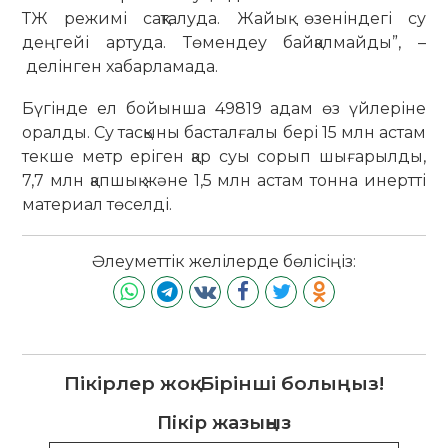
ТЖ режимі сақталуда. Жайық өзеніндегі су
деңгейі артуда. Төмендеу байқалмайды”, –
делінген хабарламада.
Бүгінде ел бойынша 49819 адам өз үйлеріне
оралды. Су тасқыны басталғалы бері 15 млн астам
текше метр еріген қар суы сорып шығарылды,
7,7 млн қапшық және 1,5 млн астам тонна инертті
материал төселді.
Әлеуметтік желілерде бөлісіңіз:
Пікірлер жоқ. Бірінші болыңыз!
Пікір жазыңыз