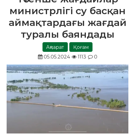
министрлігі су басқан
аймақтардағы жағдай
туралы баяндады
Ақпарат
Қоғам
05.05.2024
1113
0