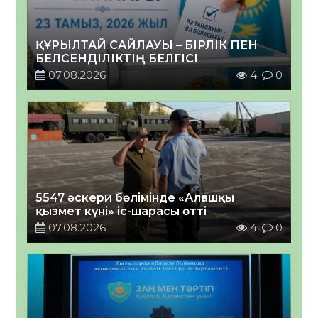
ҚҰРЫЛТАЙ САЙЛАУЫ – БІРЛІК ПЕН
БЕЛСЕНДІЛІКТІҢ БЕЛГІСІ
07.08.2026
4
0
5547 әскери бөлімінде «Алғашқы
қызмет күні» іс-шарасы өтті
07.08.2026
4
0