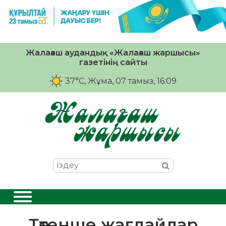
Жалағаш аудандық «Жалағаш жаршысы»
газетінің сайты
37°C
, Жұма, 07 тамыз, 16:09
Төтенше жағдайлар