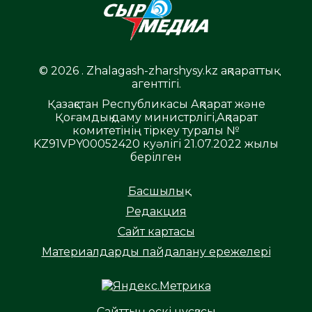
© 2026 . Zhalagash-zharshysy.kz ақпараттық
агенттігі.
Қазақстан Республикасы Ақпарат және
Қоғамдық даму министрлігі,Ақпарат
комитетінің тіркеу туралы №
KZ91VPY00052420 куәлігі 21.07.2022 жылы
берілген
Басшылық
Редакция
Сайт картасы
Материалдарды пайдалану ережелері
Сайттың ескі нұсқасы