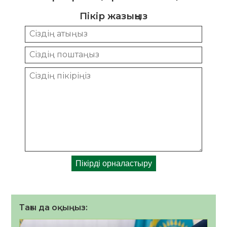
Пікір жазыңыз
Тағы да оқыңыз: