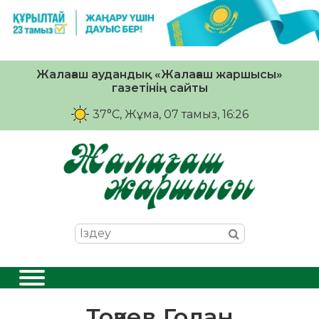
Жалағаш аудандық «Жалағаш жаршысы»
газетінің сайты
37°C
, Жұма, 07 тамыз, 16:26
Тоқаев Голан