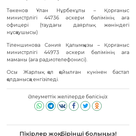
Төкенов Ұлан Нұрбекұлы – Қорғаныс
министрлігі 44736 әскери бөлімінің аға
офицері (таудағы даярлық жөніндегі
нұсқаушысы)
Тіленшинова Сәния Қалымқызы – Қорғаныс
министрлігі 44973 әскери бөлімінің аға
маманы (аға радиотелефонисі).
Осы Жарлық қол қойылған күнінен бастап
қолданысқа енгізіледі.
Әлеуметтік желілерде бөлісіңіз:
Пікірлер жоқ. Бірінші болыңыз!