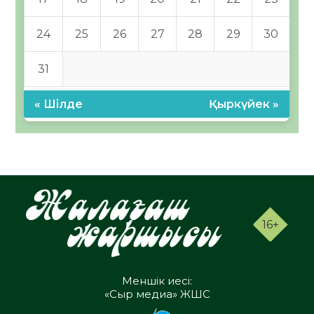
24
25
26
27
28
29
30
31
« Шілде
Қыркүйек »
16+
Меншік иесі:
«Сыр медиа» ЖШС