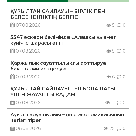
ҚҰРЫЛТАЙ САЙЛАУЫ – БІРЛІК ПЕН
БЕЛСЕНДІЛІКТІҢ БЕЛГІСІ
07.08.2026
5
0
5547 әскери бөлімінде «Алғашқы қызмет
күні» іс-шарасы өтті
07.08.2026
5
0
Қаржылық сауаттылықты арттыруға
бағытталған кездесу өтті
07.08.2026
6
0
ҚҰРЫЛТАЙ САЙЛАУЫ – ЕЛ БОЛАШАҒЫ
ҮШІН ЖАУАПТЫ ҚАДАМ
07.08.2026
11
0
Ауыл шаруашылығы – өңір экономикасының
негізгі тірегі
06.08.2026
25
0