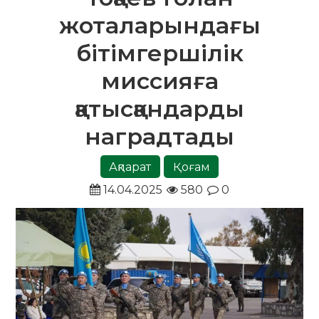
жоталарындағы
бітімгершілік
миссияға
қатысқандарды
наградтады
Ақпарат
Қоғам
14.04.2025
580
0