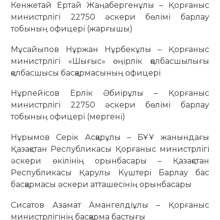
Кенжетай Ертай Жаңабергенұлы – Қорғаныс
министрлігі 22750 әскери бөлімі барлау
тобының офицері (жарғышы)
Мұсайыпов Нұржан Нұрбекұлы – Қорғаныс
министрлігі «Шығыс» өңірлік қолбасшылығы
қолбасшысы басқармасының офицері
Нұрпейісов Ерлік Әбиірұлы – Қорғаныс
министрлігі 22750 әскери бөлімі барлау
тобының офицері (мергені)
Нұрымов Серік Асқарұлы – БҰҰ жанындағы
Қазақстан Республикасы Қорғаныс министрлігі
әскери өкілінің орынбасары – Қазақстан
Республикасы Қарулы Күштері Барлау бас
басқармасы әскери атташесінің орынбасары
Сисатов Азамат Амангелдіұлы – Қорғаныс
министрлігінің басқарма бастығы