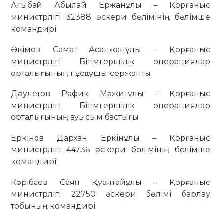
Ағыбай Абылай Ержанұлы – Қорғаныс
министрлігі 32388 әскери бөлімінің бөлімше
командирі
Әкімов Самат Асанжанұлы – Қорғаныс
министрлігі Бітімгершілік операциялар
орталығының нұсқаушы-сержанты
Дәулетов Рафик Мәжитұлы – Қорғаныс
министрлігі Бітімгершілік операциялар
орталығының ауысым бастығы
Еркінов Дархан Еркінұлы – Қорғаныс
министрлігі 44736 әскери бөлімінің бөлімше
командирі
Кәрібаев Саян Қуантайұлы – Қорғаныс
министрлігі 22750 әскери бөлімі барлау
тобының командирі