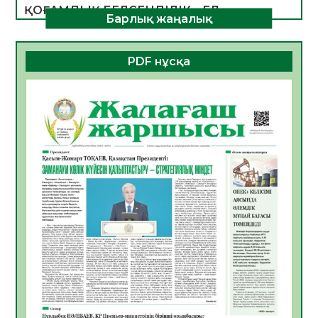
ҚОҒАМДЫҚ БЕЛСЕНДІЛІК – ЕЛ
Барлық жаңалық
ДАМУЫНЫҢ НЕГІЗІ
06.08.2026
23
0
PDF нұсқа
ҚҰРЫЛТАЙ САЙЛАУЫ – БОЛАШАҚҚА
БАСТАР ЖАУАПТЫ ТАҢДАУ
06.08.2026
26
0
Инфекциялық ауруларға қарсы иммундау
жұмыстарының тиімділігі
06.08.2026
27
0
Көкжөтел ауруы туралы
06.08.2026
24
0
АПВ вакцинасы туралы мәлімет
06.08.2026
25
0
Open Air: Қызылорда облысы полиция
департаменті 20 мыңнан астам
көрерменнің қауіпсіздігін қамтамасыз етті