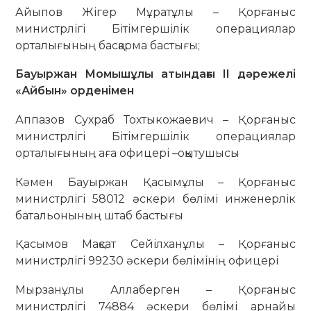
Айыпов Жігер Мұратұлы – Қорғаныс
министрлігі Бітімгершілік операциялар
орталығының басқарма бастығы;
Бауыржан Момышұлы атындағы II дәрежелі
«Айбын» орденімен
Аппазов Сухраб Тохтыкожаевич – Қорғаныс
министрлігі Бітімгершілік операциялар
орталығының аға офицері –оқытушысы
Кәмен Бауыржан Қасымұлы – Қорғаныс
министрлігі 58012 әскери бөлімі инженерлік
батальонының штаб бастығы
Қасымов Мақсат Сейілханұлы – Қорғаныс
министрлігі 99230 әскери бөлімінің офицері
Мырзанұлы Аллаберген – Қорғаныс
министрлігі 74884 әскери бөлімі арнайы