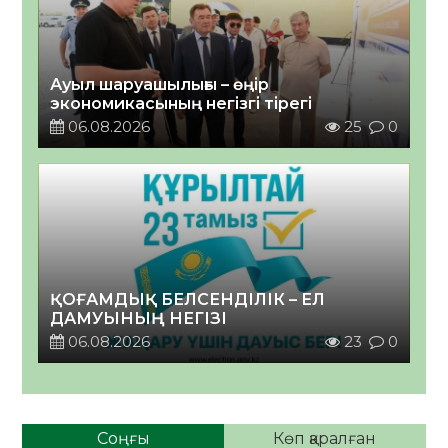
Ауыл шаруашылығы – өңір
экономикасының негізгі тірегі
06.08.2026
25
0
ҚОҒАМДЫҚ БЕЛСЕНДІЛІК – ЕЛ
ДАМУЫНЫҢ НЕГІЗІ
06.08.2026
23
0
Соңғы
Көп қаралған