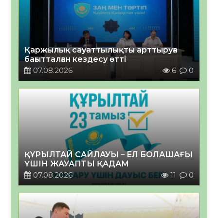
Қаржылық сауаттылықты арттыруға
бағытталған кездесу өтті
07.08.2026
6
0
ҚҰРЫЛТАЙ САЙЛАУЫ – ЕЛ БОЛАШАҒЫ
ҮШІН ЖАУАПТЫ ҚАДАМ
07.08.2026
11
0