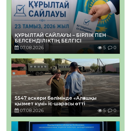
ҚҰРЫЛТАЙ САЙЛАУЫ – БІРЛІК ПЕН
БЕЛСЕНДІЛІКТІҢ БЕЛГІСІ
07.08.2026
5
0
5547 әскери бөлімінде «Алғашқы
қызмет күні» іс-шарасы өтті
07.08.2026
5
0