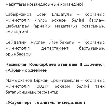
мақсаттағы командасының командирі
Сабыржанов Есен Елшатұлы – Қорғаныс
министрлігі 44736 әскери бөлімі барлау-
шабуылдау (арнайы мақсаттағы) ротасының
командирі
Сейдалин Руслан Жәнібекұлы – Қорғаныс
министрлігі департамент бастығының
орынбасары;
Рахымжан Қошқарбаев атындағы III дәрежелі
«Айбын» орденімен
Мамырханов Біржан Еркінғазыұлы – Қорғаныс
министрлігі 30217 әскери бөлімі танк
батальонының сержанты;
«Жауынгерлік ерлігі үшін» медалімен