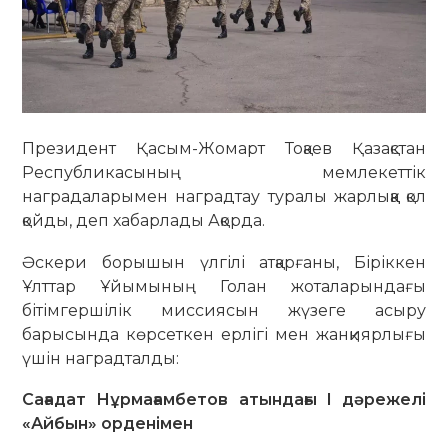
Президент Қасым-Жомарт Тоқаев Қазақстан
Республикасының мемлекеттік
наградаларымен наградтау туралы жарлыққа қол
қойды, деп хабарлады Ақорда.
Әскери борышын үлгілі атқарғаны, Біріккен
Ұлттар Ұйымының Голан жоталарындағы
бітімгершілік миссиясын жүзеге асыру
барысында көрсеткен ерлігі мен жанқиярлығы
үшін наградталды:
Сағадат Нұрмағамбетов атындағы I дәрежелі
«Айбын» орденімен