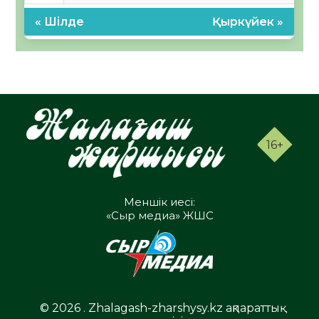
« Шілде
Қыркүйек »
16+
Меншік иесі:
«Сыр медиа» ЖШС
© 2026 . Zhalagash-zharshysy.kz ақпараттық