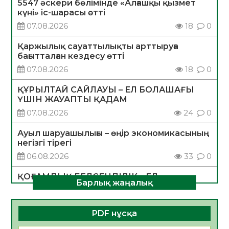
5547 әскери бөлімінде «Алғашқы қызмет
күні» іс-шарасы өтті
07.08.2026
18
0
Қаржылық сауаттылықты арттыруға
бағытталған кездесу өтті
07.08.2026
18
0
ҚҰРЫЛТАЙ САЙЛАУЫ – ЕЛ БОЛАШАҒЫ
ҮШІН ЖАУАПТЫ ҚАДАМ
07.08.2026
24
0
Ауыл шаруашылығы – өңір экономикасының
негізгі тірегі
06.08.2026
33
0
ҚОҒАМДЫҚ БЕЛСЕНДІЛІК – ЕЛ
Барлық жаңалық
ДАМУЫНЫҢ НЕГІЗІ
06.08.2026
31
0
PDF нұсқа
ҚҰРЫЛТАЙ САЙЛАУЫ – БОЛАШАҚҚА