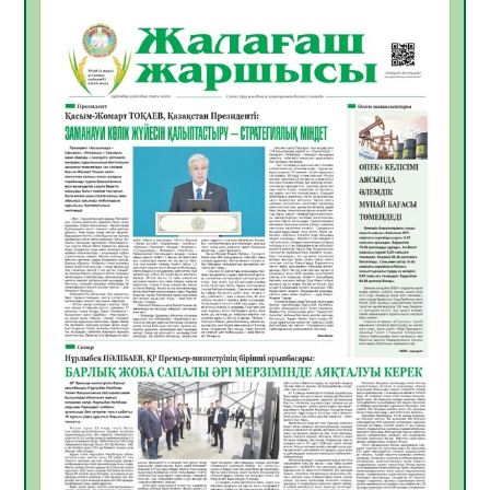
БАСТАР ЖАУАПТЫ ТАҢДАУ
06.08.2026
33
0
Инфекциялық ауруларға қарсы иммундау
жұмыстарының тиімділігі
06.08.2026
34
0
Көкжөтел ауруы туралы
06.08.2026
32
0
АПВ вакцинасы туралы мәлімет
06.08.2026
32
0
Open Air: Қызылорда облысы полиция
департаменті 20 мыңнан астам
көрерменнің қауіпсіздігін қамтамасыз етті
06.08.2026
42
0
ҚЫЗЫЛОРДАДА «САНАЛЫ ҰРПАҚ –
ЖАРҚЫН БОЛАШАҚ» АТТЫ КЕҢЕЙТІЛГЕН
МӘЖІЛІС ӨТТІ