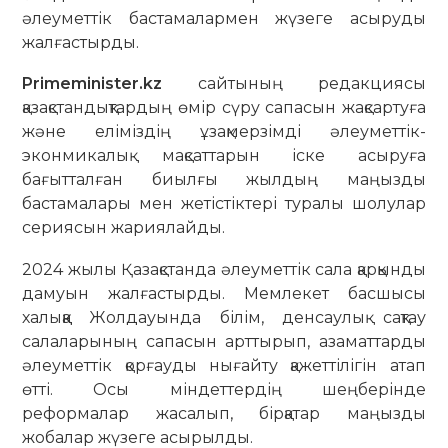
әлеуметтік бастамалармен жүзеге асыруды
жалғастырды.
Primeminister.kz
сайтының редакциясы
қазақстандықтардың өмір сүру сапасын жақсартуға
және еліміздің ұзақмерзімді әлеуметтік-
эконмикалық мақсаттарын іске асыруға
бағытталған биылғы жылдың маңызды
бастамалары мен жетістіктері туралы шолулар
сериясын жариялайды.
2024 жылы Қазақстанда әлеуметтік сала қарқынды
дамуын жалғастырды. Мемлекет басшысы
халыққа Жолдауында білім, денсаулық сақтау
салаларының сапасын арттырып, азаматтарды
әлеуметтік қорғауды нығайту қажеттілігін атап
өтті. Осы міндеттердің шеңберінде
реформалар жасалып, бірқатар маңызды
жобалар жүзеге асырылды.