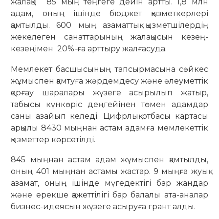
жалақы 85 мың теңгеге дейін артты. 1,8 млн
адам, оның ішінде бюджет қызметкерлері
қамтылды. 600 мың азаматтық қызметшілердің
жекелеген санаттарының жалақысын кезең-
кезеңімен 20%-ға арттыру жалғасуда.
Мемлекет басшысының тапсырмасына сәйкес
жұмыспен қамтуға жәрдемдесу және әлеуметтік
қорғау шаралары жүзеге асырылып жатыр,
табысы күнкөріс деңгейінен төмен адамдар
саны азайып келеді. Цифрлық отбасы картасы
арқылы 8430 мыңнан астам адамға мемлекеттік
қызметтер көрсетілді.
845 мыңнан астам адам жұмыспен қамтылды,
оның 401 мыңнан астамы жастар. 9 мыңға жуық
азамат, оның ішінде мүгедектігі бар жандар
және ерекше қажеттілігі бар балалы ата-аналар
бизнес-идеясын жүзеге асыруға грант алды.