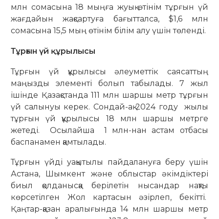
млн сомасына 18 мыңға жуық өтінім тұрғын үй
жағдайын жақсартуға бағытталса, $1,6 млн
сомасына 15,5 мың өтінім білім алу үшін төленді.
Тұрғын үй құрылысы
Тұрғын үй құрылысы әлеуметтік саясаттың
маңызды элементі болып табылады. 7 жыл
ішінде Қазақстанда 111 млн шаршы метр тұрғын
үй салынуы керек. Сондай-ақ 2024 году жылы
тұрғын үй құрылысы 18 млн шаршы метрге
жетеді. Осылайша 1 млн-нан астам отбасы
баспанамен қамтылады.
Тұрғын үйді уақытылы пайдалануға беру үшін
Астана, Шымкент және облыстар әкімдіктері
биыл қолданысқа берілетін нысандар нақты
көрсетілген Жол картасын әзірлеп, бекітті.
Қаңтар-қазан аралығында 14 млн шаршы метр