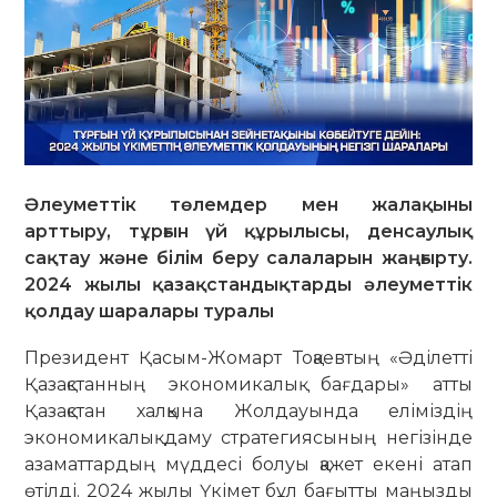
Әлеуметтік төлемдер мен жалақыны
арттыру, тұрғын үй құрылысы, денсаулық
сақтау және білім беру салаларын жаңғырту.
2024 жылы қазақстандықтарды әлеуметтік
қолдау шаралары туралы
Президент Қасым-Жомарт Тоқаевтың «Әділетті
Қазақстанның экономикалық бағдары» атты
Қазақстан халқына Жолдауында еліміздің
экономикалық даму стратегиясының негізінде
азаматтардың мүддесі болуы қажет екені атап
өтілді. 2024 жылы Үкімет бұл бағытты маңызды