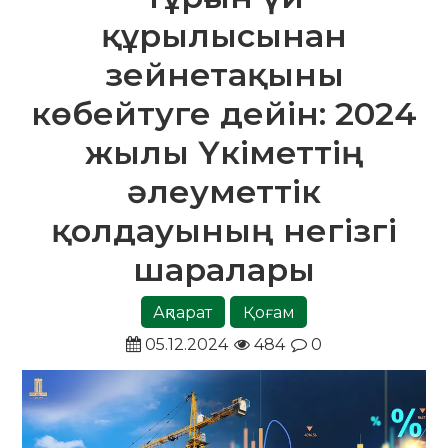
құрылысынан
зейнетақыны
көбейтуге дейін: 2024
жылы Үкіметтің
әлеуметтік
қолдауының негізгі
шаралары
Ақпарат
Қоғам
05.12.2024
484
0