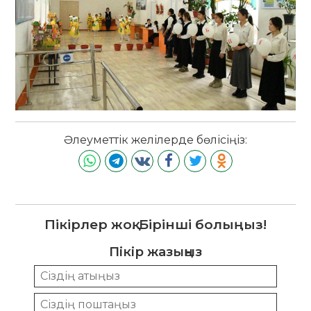
Әлеуметтік желілерде бөлісіңіз:
Пікірлер жоқ. Бірінші болыңыз!
Пікір жазыңыз