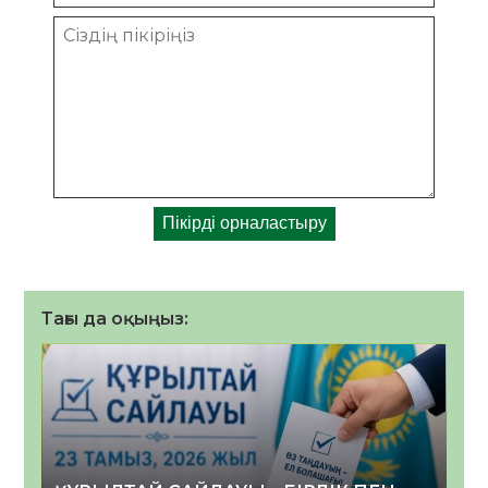
Тағы да оқыңыз: