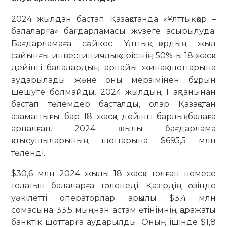
2024 жылдан бастап Қазақстанда «Ұлттық қор –
балаларға» бағдарламасы жүзеге асырылуда.
Бағдарламаға сәйкес Ұлттық қордың жыл
сайынғы инвестициялық кірісінің 50%-ы 18 жасқа
дейінгі балалардың арнайы жинақ шоттарына
аударылады және оны мерзімінен бұрын
шешуге болмайды. 2024 жылдың 1 ақпанынан
бастап төлемдер басталды, олар Қазақстан
азаматтығы бар 18 жасқа дейінгі барлық балаға
арналған. 2024 жылы бағдарлама
қатысушыларының шоттарына $695,5 млн
төленді.
$30,6 млн 2024 жылы 18 жасқа толған немесе
толатын балаларға төленеді. Қазірдің өзінде
уәкілетті операторлар арқылы $3,4 млн
сомасына 33,5 мыңнан астам өтінімнің қаражаты
банктік шоттарға аударылды. Оның ішінде $1,8