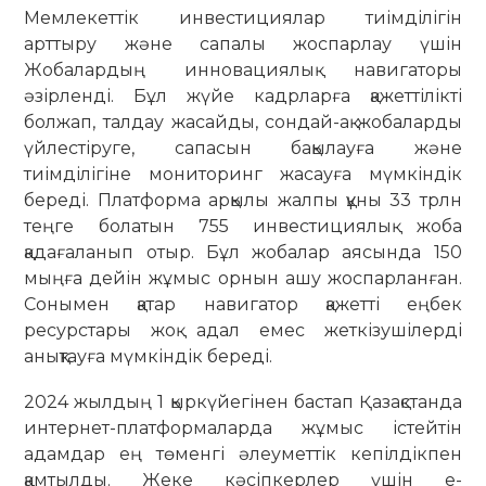
Мемлекеттік инвестициялар тиімділігін
арттыру және сапалы жоспарлау үшін
Жобалардың инновациялық навигаторы
әзірленді. Бұл жүйе кадрларға қажеттілікті
болжап, талдау жасайды, сондай-ақ жобаларды
үйлестіруге, сапасын бақылауға және
тиімділігіне мониторинг жасауға мүмкіндік
береді. Платформа арқылы жалпы құны 33 трлн
теңге болатын 755 инвестициялық жоба
қадағаланып отыр. Бұл жобалар аясында 150
мыңға дейін жұмыс орнын ашу жоспарланған.
Сонымен қатар навигатор қажетті еңбек
ресурстары жоқ адал емес жеткізушілерді
анықтауға мүмкіндік береді.
2024 жылдың 1 қыркүйегінен бастап Қазақстанда
интернет-платформаларда жұмыс істейтін
адамдар ең төменгі әлеуметтік кепілдікпен
қамтылды. Жеке кәсіпкерлер үшін e-