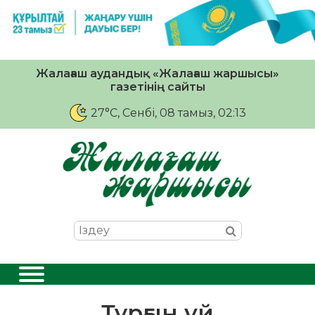
Жалағаш аудандық «Жалағаш жаршысы»
газетінің сайты
27°C
, Сенбі, 08 тамыз, 02:13
Тұрғын үй