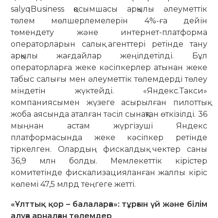
salyqBusiness қосымшасы арқылы әлеуметтік
төлем мөлшерлемелерін 4%-ға дейін
төмендету және интернет-платформа
операторларын салық агенттері ретінде тану
арқылы жағдайлар жеңілдетілді. Бұл
операторларға жеке кәсіпкерлер атынан жеке
табыс салығы мен әлеуметтік төлемдерді төлеу
міндетін жүктейді. «Яндекс.Такси»
компаниясымен жүзеге асырылған пилоттық
жоба аясында аталған тәсіл сынақтан өткізілді. 36
мыңнан астам жүргізуші Яндекс
платформасында жеке кәсіпкер ретінде
тіркелген. Олардың фискалдық чектер саны
36,9 млн болды. Мемлекеттік кірістер
комитетінде фискализацияланған жалпы кіріс
көлемі 47,5 млрд теңгеге жетті.
«Ұлттық қор – балаларға»: тұрғын үй және білім
алуға арналған төлемдер