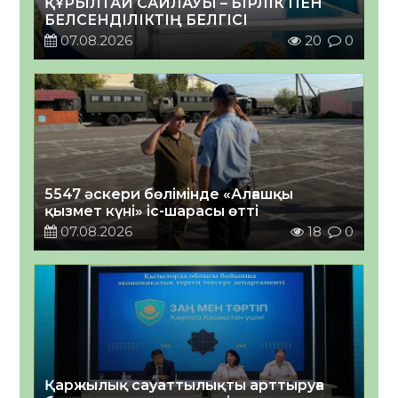
ҚҰРЫЛТАЙ САЙЛАУЫ – БІРЛІК ПЕН
БЕЛСЕНДІЛІКТІҢ БЕЛГІСІ
07.08.2026
20
0
5547 әскери бөлімінде «Алғашқы
қызмет күні» іс-шарасы өтті
07.08.2026
18
0
Қаржылық сауаттылықты арттыруға