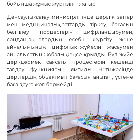
бойынша жұмыс жүргізіліп жатыр.
Денсаулық сақтау министрлігінде дәрілік заттар
мен медициналық заттарды тіркеу, бағасын
белгілеу процестерін цифрландырумен,
сондай-ақ олардың есебін жүргізу және
айналымының цифрлық жүйесін жасаумен
айналысатын жобалық кеңсе құрылды. Бұл жүйе
дәрі-дәрмек саясаты процестерін кешенді
талдау функциясын қамтиды. Нәтижесінде
дәрілердің объективті бағасын анықтап, үстеме
баға қосуға жол бермейді.