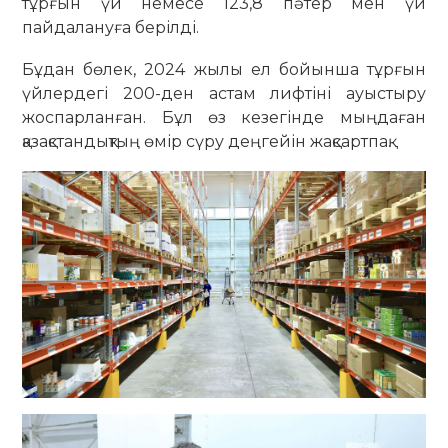
тұрғын үй немесе 123,8 пәтер мен үй
пайдалануға берілді.
Бұдан бөлек, 2024 жылы ел бойынша тұрғын
үйлердегі 200-ден астам лифтіні ауыстыру
жоспарланған. Бұл өз кезегінде мыңдаған
қазақстандықтың өмір сүру деңгейін жақсартпақ.