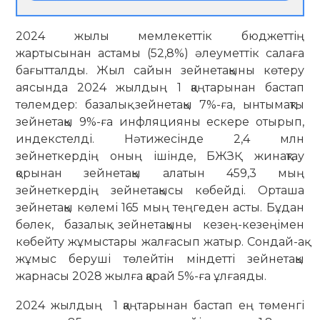
2024 жылы мемлекеттік бюджеттің
жартысынан астамы (52,8%) әлеуметтік салаға
бағытталды. Жыл сайын зейнетақыны көтеру
аясында 2024 жылдың 1 қаңтарынан бастап
төлемдер: базалық зейнетақы 7%-ға, ынтымақты
зейнетақы 9%-ға инфляцияны ескере отырып,
индекстелді. Нәтижесінде 2,4 млн
зейнеткердің оның ішінде, БЖЗҚ жинақтау
қорынан зейнетақы алатын 459,3 мың
зейнеткердің зейнетақысы көбейді. Орташа
зейнетақы көлемі 165 мың теңгеден асты. Бұдан
бөлек, базалық зейнетақыны кезең-кезеңімен
көбейту жұмыстары жалғасып жатыр. Сондай-ақ
жұмыс беруші төлейтін міндетті зейнетақы
жарнасы 2028 жылға қарай 5%-ға ұлғаяды.
2024 жылдың 1 қаңтарынан бастап ең төменгі