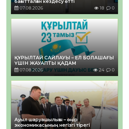
бағытталған кездесу өтті
07.08.2026
18
0
ҚҰРЫЛТАЙ САЙЛАУЫ – ЕЛ БОЛАШАҒЫ
ҮШІН ЖАУАПТЫ ҚАДАМ
07.08.2026
24
0
Ауыл шаруашылығы – өңір
экономикасының негізгі тірегі