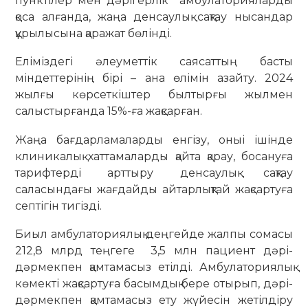
пунктілер мен дәрігерлік амбулаторияларды
қоса алғанда, жаңа денсаулық сақтау нысандар
құрылысына қаражат бөлінді.
Еліміздегі әлеуметтік саясаттың басты
міндеттерінің бірі – ана өлімін азайту. 2024
жылғы көрсеткіштер былтырғы жылмен
салыстырғанда 15%-ға жақсарған.
Жаңа бағдарламаларды енгізу, оныі ішінде
клиникалық хаттамаларды қайта қарау, босануға
тарифтерді арттыру денсаулық сақтау
саласындағы жағдайды айтарлықтай жақсартуға
септігін тигізді.
Биыл амбулаториялық деңгейде жалпы сомасы
212,8 млрд теңгеге 3,5 млн пациент дәрі-
дәрмекпен қамтамасыз етілді. Амбулаториялық
көмекті жақсартуға басымдық бере отырып, дәрі-
дәрмекпен қамтамасыз ету жүйесін жетілдіру