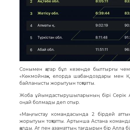
Сонымен қатар бұл кезеңде былтырғы чем
«Көкмойнақ», елорда шабандоздары мен 
байланысты жорытуын тоқтатты.
Жоба ұйымдастырушыларының бірі Серік А
оңай болмады деп отыр.
«Маңғыстау командасында 2 бірдей аттың
жорытуын тоқтатты. Артынша Астана коман
қалды. Ат пен азаматтың тағдырын бір Алла 