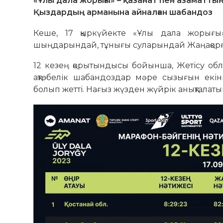
«Ұлы дала жорығы» – қазанат пен азаматтың
Қыздардың арманына айналған шабандоз
Кеше, 17 қыркүйекте «Ұлы дала жорығы
шыңдарындай, тұнығы суларындай Жаңақорға
12 кезең қорытындысы бойынша, Жетісу об
ақтөбелік шабандоздар мәре сызығын екін
болып жетті. Нағыз жүзден жүйрік анықталаты