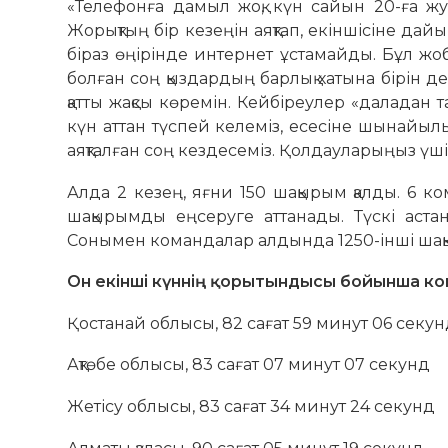
«Телефонға дамыл жоқ, күн сайын 20-ға жуық
Жорықтың бір кезеңін аяқтап, екіншісіне дай
біраз өңірінде интернет ұстамайды. Бұл жо
болған соң қыздардың барлық хатына бірін де
қатты жақсы көремін. Кейбіреулер «даладан т
күн аттан түспей келеміз, есесіне шынайы
аяқталған соң кездесеміз. Қолдауларыңыз үші
Алда 2 кезең, яғни 150 шақырым қалды. 6 ко
шақырымды еңсеруге аттанады. Түскі аста
Сонымен командалар алдында 1250-інші шақ
Он екінші күннің қорытындысы бойынша к
Қостанай облысы, 82 сағат 59 минут 06 секу
Ақтөбе облысы, 83 сағат 07 минут 07 секунд
Жетісу облысы, 83 сағат 34 минут 24 секунд