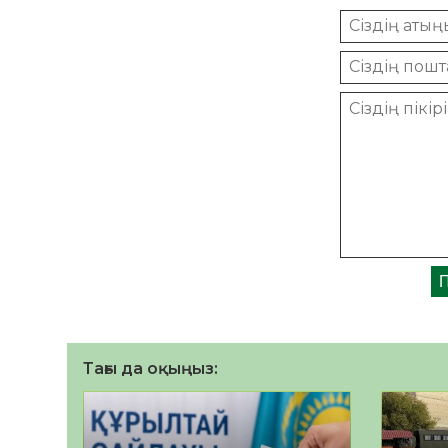
Тағы да оқыңыз: