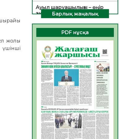
Ауыл шаруашылығы – өңір
экономикасының негізгі
Барлық жаңалық
тірегі
 шырайы
06.08.2026
45
0
PDF нұсқа
ҚОҒАМДЫҚ БЕЛСЕНДІЛІК –
ұл жолы
ЕЛ ДАМУЫНЫҢ НЕГІЗІ
 үшінші
06.08.2026
42
0
ҚҰРЫЛТАЙ САЙЛАУЫ –
БОЛАШАҚҚА БАСТАР
ЖАУАПТЫ ТАҢДАУ
06.08.2026
44
0
Инфекциялық ауруларға
қарсы иммундау
жұмыстарының тиімділігі
06.08.2026
47
0
Көкжөтел ауруы туралы
06.08.2026
43
0