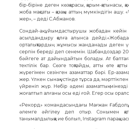
бір-біріне деген көзқарасы, қарым-қатынасы, қ
жоба мақсаты – қазақы аттың мүмкіндігін ашу.
жер», – деді С.Абжанов.
Сондай-ақ ұйымдастырушы жобадан кейін ел
асылдандыру қолға алынса дейді.«Жобад
орталықтардың жұмысы жанданады деген үм
серпін береді деп сенемін. Шабандоздар 20-
бәйгеге ат дайындайтын болады. Ат баптаға
тектілік бар. Сөзге тоқтайды, атты өте қа
жүрегімен сезінген азаматтар бәрі. Ер-азама
жер. Үлкен сынақ үстінде тұрса да, мәрттікпен 
үйреніп жүр. Небір әдемі азаматтық мінезді
жоғалтып алғаны осы еді ғой. Егер осы оралса
«Рекорд» командасындағы Мағжан Ғабдолұлы
әлемге әйгілеу деп отыр. Сонымен қат
танымалдылыққа ие болып, Instagram парақшас