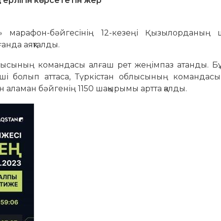
 ерлігін көрсететін жер
» марафон-бәйгесінің 12-кезеңі Қызылорданың
нда аяқталды.
лысының командасы алғаш рет жеңімпаз атанды. Б
ші болып аттаса, Түркістан облысының командасы
н аламан бәйгенің 1150 шақырымы артта қалды.