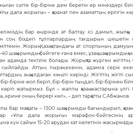
ажыған сәтте бір-біріне дем беретін ер мінездері білі
 «Ұлы дала жорығы» – қазанат пен азаматтың ерлігін кө
іміздің бар өңірінде ат баптау ісі дамып, жылқы
ан соң біздегі тұлпарлардың тағдырын шешетін
іттемін. Жорық Қазақстандағы ат спортының дамуын
40 шақырымдық бәйгеге ғана емес, ұзақ шақырымдық 
н адамда тектілік болады. Жорықта жүрген жігіттің
тты сыйлайды. Аттың пырақ екенін, адамға серік ек
ттардың аңқылдаған көңілі көрінді. Жігіттің жігіті с
бір-біріне жол беріп, бір-бірін тыңдап, бір-бірінен бі
 көріп жатырмыз. Бұл – жалпы қазақ жастарына үлгі. 
, әрине оның берері көп», – деп тарқатты С.Абжанов.
 бар мақсаты – 1300 шақырымды бағындырып, қазақ
ар «Ұлы дала жорығы» марафон-бәйгесінің ар
ына күн сайын 15-20 арудан хат келетінін жасырмады