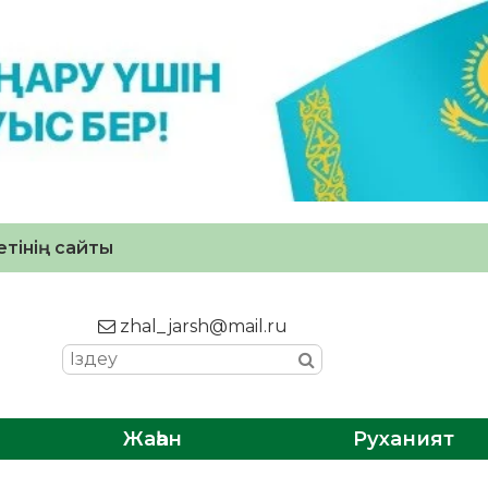
тінің сайты
zhal_jarsh@mail.ru
Жаһан
Руханият