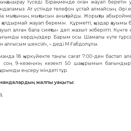
 қоңырау түседі. Бірақ менде оған жауап беретін уа
ындаламыз. Ат үстінде телефон ұстай алмайсың. Әрі е
ба мықтының мықтысын анықтайды. Жорықты абыройме
 қалдырмай жауап беремін. Құрметті, қыздар қауымы б
ауып алған бала сияқты» деп жазып жіберіпті. Күнге к
лығымды көрдіңіздер. Барым осы. Шамалы күте тұрс
н алғысым шексіз!», – деді М.Ғабдолұлы.
манда 18 қыркүйекте таңғы сағат 7:00-ден бастап ал
н соң 9-кезеңнің кезекті 50 шақырымын бағындыру
ырымды еңсеру міндеті тұр.
омандалардың жалпы уақыты:
нд