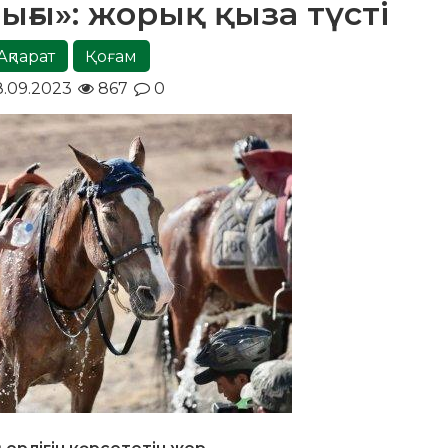
ығы»: жорық қыза түсті
Ақпарат
Қоғам
8.09.2023
867
0