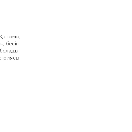
Қазақтың
ң бесігі
 болады.
устриясы