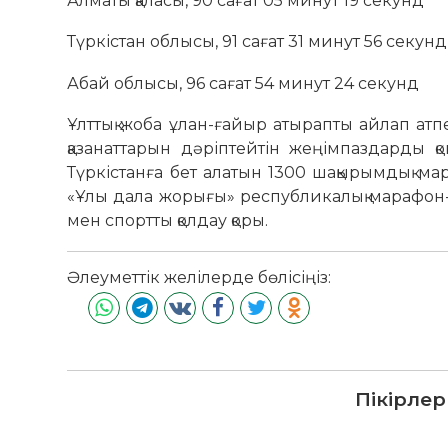
Алматы қаласы, 90 сағат 05 минут 19 секунд
Түркістан облысы, 91 сағат 31 минут 56 секунд
Абай облысы, 96 сағат 54 минут 24 секунд
Ұлттық жоба ұлан-ғайыр атырапты айлап атп
қазанаттарын дәріптейтін жеңімпаздарды қом
Түркістанға бет алатын 1300 шақырымдық ма
«Ұлы дала жорығы» республикалық марафон-б
мен спортты қолдау қоры.
Әлеуметтік желілерде бөлісіңіз:
Пікірлер