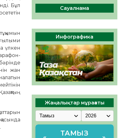
сақтау – әр азаматтың
нді. Бұл
міндеті
Сауалнама
рсететін
05.08.2026
58
0
Руслан Рүстемұлы облыс
 тұқымын
әкімінің кеңесшісі болып
Инфографика
тағайындалды
 ғылыми
а үлкен
05.08.2026
53
0
марафон-
 бәрінде
енін жан
ыналатын
лмейтінін
Қазақтың
Жаңалықтар мұрағаты
 аттарын
қасында
.
ТАМЫЗ
«
»