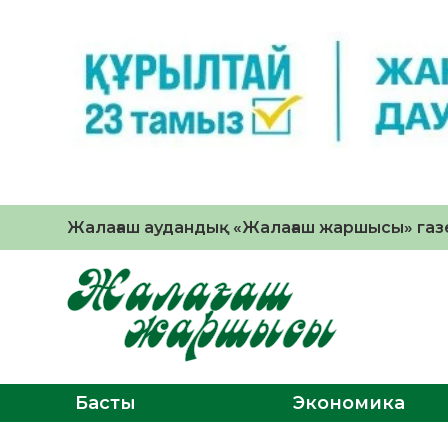
Жалағаш аудандық «Жалағаш жаршысы» газе
Басты
Экономика