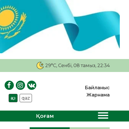
29°C
, Сенбі, 08 тамыз, 22:34
Байланыс
Жарнама
қаз
qaz
Қоғам