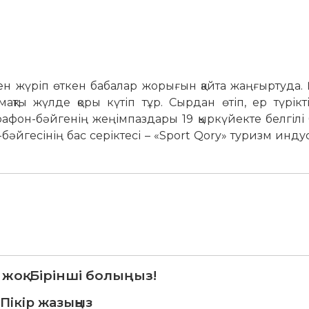
ен жүріп өткен бабалар жорығын қайта жаңғыртуда. 
ақты жүлде қоры күтіп тұр. Сырдан өтіп, ер түрікті
рафон-бәйгенің жеңімпаздары 19 қыркүйекте белгілі
әйгесінің бас серіктесі – «Sport Qory» туризм инд
 жоқ. Бірінші болыңыз!
Пікір жазыңыз