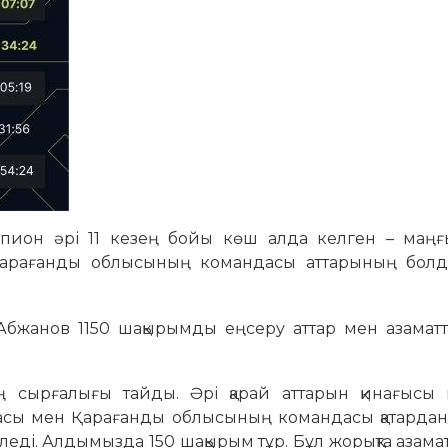
пион әрі 11 кезең бойы көш алда келген – маңғы
Қарағанды облысының командасы аттарының бол
бжанов 1150 шақырымды еңсеру аттар мен азаматт
 сырғалығы тайды. Әрі қарай аттарын қинағысы 
дасы мен Қарағанды облысының командасы қатарда
біледі. Алдымызда 150 шақырым тұр. Бұл жорықта азам