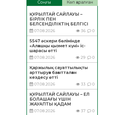
Соңғы
Көп қаралған
ҚҰРЫЛТАЙ САЙЛАУЫ –
БІРЛІК ПЕН
БЕЛСЕНДІЛІКТІҢ БЕЛГІСІ
07.08.2026
36
0
5547 әскери бөлімінде
«Алғашқы қызмет күні» іс-
шарасы өтті
07.08.2026
29
0
Қаржылық сауаттылықты
арттыруға бағытталған
кездесу өтті
07.08.2026
33
0
ҚҰРЫЛТАЙ САЙЛАУЫ – ЕЛ
БОЛАШАҒЫ ҮШІН
ЖАУАПТЫ ҚАДАМ
07.08.2026
37
0