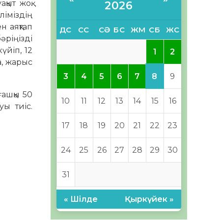
қыт жоқ.
2026
ліміздің
н аяқтап
ДС
СС
СӘ
БС
ЖМ
СБ
ЖС
әріңізді
үйіп, 12
1
2
а, жарыс
8
3
4
5
6
7
9
ғашқы 50
10
11
12
13
14
15
16
ы тиіс.
17
18
19
20
21
22
23
24
25
26
27
28
29
30
31
« Шілде
Қыркүйек »