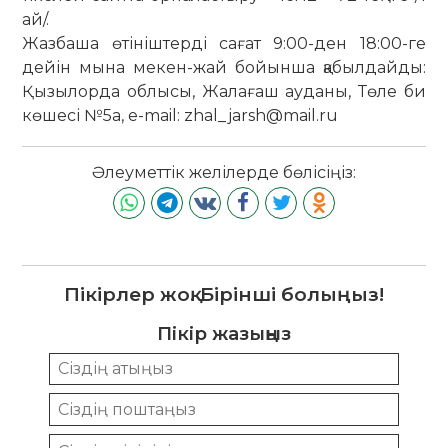
ай/.
Жазбаша өтініштерді сағат 9:00-ден 18:00-ге
дейін мына мекен-жай бойынша қабылдайды:
Қызылорда облысы, Жалағаш ауданы, Төле би
көшесі №5a, e-mail: zhal_jarsh@mail.ru
Әлеуметтік желілерде бөлісіңіз:
Пікірлер жоқ. Бірінші болыңыз!
Пікір жазыңыз