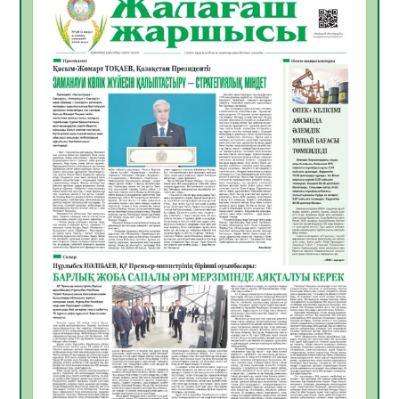
Инфекциялық ауруларға қарсы иммундау
жұмыстарының тиімділігі
06.08.2026
27
0
Көкжөтел ауруы туралы
06.08.2026
24
0
АПВ вакцинасы туралы мәлімет
06.08.2026
25
0
Open Air: Қызылорда облысы полиция
департаменті 20 мыңнан астам
көрерменнің қауіпсіздігін қамтамасыз етті
06.08.2026
37
0
ҚЫЗЫЛОРДАДА «САНАЛЫ ҰРПАҚ –
ЖАРҚЫН БОЛАШАҚ» АТТЫ КЕҢЕЙТІЛГЕН
МӘЖІЛІС ӨТТІ
05.08.2026
37
0