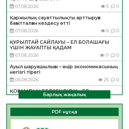
07.08.2026
5
0
Қаржылық сауаттылықты арттыруға
бағытталған кездесу өтті
07.08.2026
6
0
ҚҰРЫЛТАЙ САЙЛАУЫ – ЕЛ БОЛАШАҒЫ
ҮШІН ЖАУАПТЫ ҚАДАМ
07.08.2026
11
0
Ауыл шаруашылығы – өңір экономикасының
негізгі тірегі
06.08.2026
25
0
ҚОҒАМДЫҚ БЕЛСЕНДІЛІК – ЕЛ
Барлық жаңалық
ДАМУЫНЫҢ НЕГІЗІ
06.08.2026
23
0
PDF нұсқа
ҚҰРЫЛТАЙ САЙЛАУЫ – БОЛАШАҚҚА
БАСТАР ЖАУАПТЫ ТАҢДАУ
06.08.2026
26
0