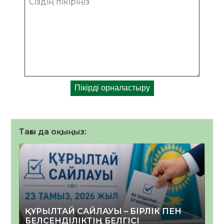
Тағы да оқыңыз:
ҚҰРЫЛТАЙ САЙЛАУЫ – БІРЛІК ПЕН
БЕЛСЕНДІЛІКТІҢ БЕЛГІСІ