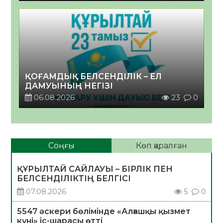
ҚОҒАМДЫҚ БЕЛСЕНДІЛІК – ЕЛ
ДАМУЫНЫҢ НЕГІЗІ
06.08.2026
23
0
Соңғы
Көп қаралған
ҚҰРЫЛТАЙ САЙЛАУЫ – БІРЛІК ПЕН
БЕЛСЕНДІЛІКТІҢ БЕЛГІСІ
07.08.2026
5
0
5547 әскери бөлімінде «Алғашқы қызмет
күні» іс-шарасы өтті