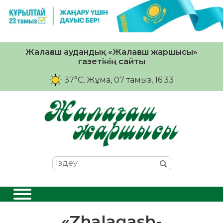
Жалағаш аудандық «Жалағаш жаршысы»
газетінің сайты
37°C
, Жұма, 07 тамыз, 16:33
«Zhalagash-