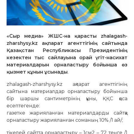
«Сыр медиа» ЖШС-на қарасты zhalagash-
zharshysy.kz ақпарат агенттігінің сайтында
Қазақстан Республикасы Президентінің
кезектен тыс сайлауына орай үгіт-насихат
материалдарын орналастыру бойынша өз
қызмет құнын ұсынады
.
zhalagash-zharshysy.kz ақпарат агенттігінің
сайтына материалдар орналастыру бойынша
бір шаршы сантиметрінің құны, ҚҚС қоса
есептегенде:
газетке жарияланған материалдарды сайтқа
орналастыру жарияланған соманың 10% /1 ай/;
тікелей сайтта орналастыру – 1см2 – 72 теңге /1