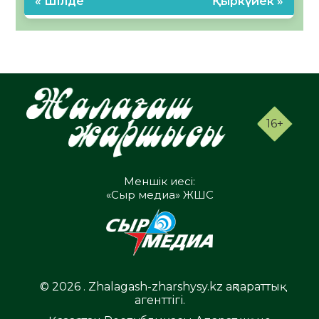
« Шілде
Қыркүйек »
16+
Меншік иесі:
«Сыр медиа» ЖШС
© 2026 . Zhalagash-zharshysy.kz ақпараттық
агенттігі.