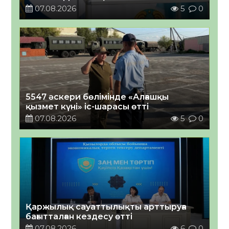
07.08.2026
5
0
5547 әскери бөлімінде «Алғашқы
қызмет күні» іс-шарасы өтті
07.08.2026
5
0
Қаржылық сауаттылықты арттыруға
бағытталған кездесу өтті
07.08.2026
6
0