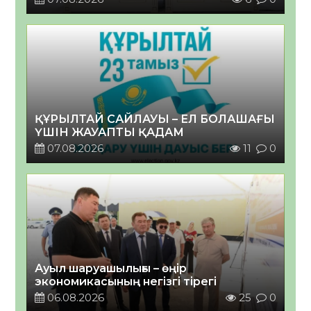
ҚҰРЫЛТАЙ САЙЛАУЫ – ЕЛ БОЛАШАҒЫ
ҮШІН ЖАУАПТЫ ҚАДАМ
07.08.2026
11
0
Ауыл шаруашылығы – өңір
экономикасының негізгі тірегі
06.08.2026
25
0