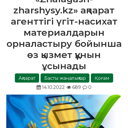
zharshysy.kz» ақпарат
агенттігі үгіт-насихат
материалдарын
орналастыру бойынша
өз қызмет құнын
ұсынады
Ақпарат
Басты жаңалықтар
Қоғам
14.10.2022
689
0