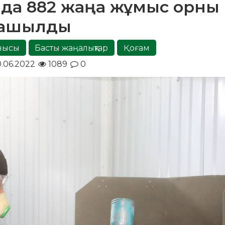
да 882 жаңа жұмыс орны
ашылды
нысы
Басты жаңалықтар
Қоғам
.06.2022
1089
0