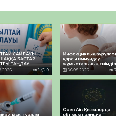
ЛТАЙ САЙЛАУЫ –
Инфекциялық ауруларғ
ШАҚҚА БАСТАР
қарсы иммундау
ПТЫ ТАҢДАУ
жұмыстарының тиімділі
8.2026
1
0
06.08.2026
Open Air: Қызылорда
акцинасы туралы
облысы полиция