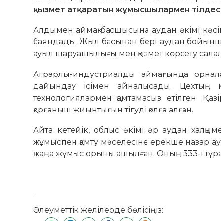
қызмет атқаратын жұмысшылармен тілдест
Алдымен аймақ басшысына аудан әкімі кәс
баяндады. Жыл басынан бері аудан бойынша 
ауыл шаруашылығы мен қызмет көрсету салал
Аграрлы-индустриалды аймағында орнала
дайындау ісімен айналысады. Цехтың ма
технологиялармен қамтамасыз етілген. Қа
қорғаныш жиынтығын тігуді қолға алған.
Айта кетейік, облыс әкімі әр аудан халқы
жұмыспен қамту мәселесіне ерекше назар а
жаңа жұмыс орыны ашылған. Оның 333-і тұрақ
Әлеуметтік желілерде бөлісіңіз: