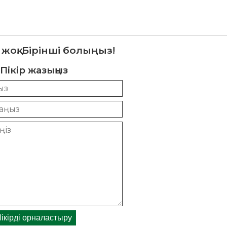
 жоқ. Бірінші болыңыз!
Пікір жазыңыз