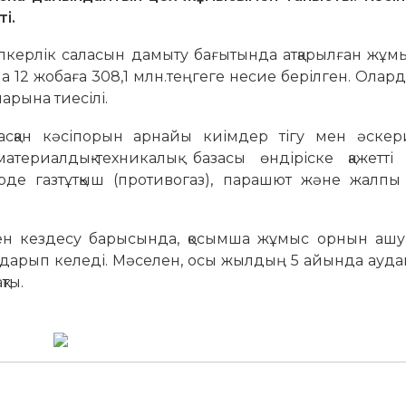
і.
іпкерлік саласын дамыту бағытында атқарылған жұм
12 жобаға 308,1 млн.теңгеге несие берілген. Олар
арына тиесілі.
сқан кәсіпорын арнайы киімдер тігу мен әскер
териалдық-техникалық базасы өндіріске қажетті
зірде газтұтқыш (противогаз), парашют және жалпы
мен кездесу барысында, қосымша жұмыс орнын ашу,
ударып келеді. Мәселен, осы жылдың 5 айында ауд
ты.