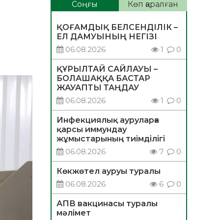
Соңғы
Көп қаралған
ҚОҒАМДЫҚ БЕЛСЕНДІЛІК –
ЕЛ ДАМУЫНЫҢ НЕГІЗІ
06.08.2026
1
0
ҚҰРЫЛТАЙ САЙЛАУЫ –
БОЛАШАҚҚА БАСТАР
ЖАУАПТЫ ТАҢДАУ
06.08.2026
1
0
Инфекциялық ауруларға
қарсы иммундау
жұмыстарының тиімділігі
06.08.2026
7
0
Көкжөтел ауруы туралы
06.08.2026
6
0
АПВ вакцинасы туралы
мәлімет