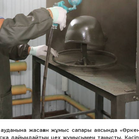
 ауданына жасаған жұмыс сапары аясында «Өрке
ска дайындайтын цех жұмысымен танысты. Кәсі