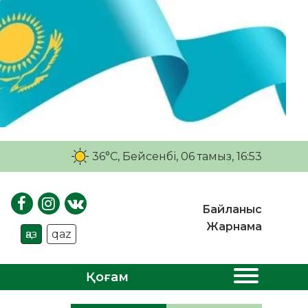
36°C
, Бейсенбі, 06 тамыз, 16:53
Байланыс
Жарнама
қаз
qaz
Қоғам