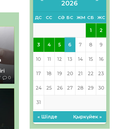
2026
ДС
СС
СӘ
БС
ЖМ
СБ
ЖС
1
2
6
3
4
5
7
8
9
10
11
12
13
14
15
16
а
гі
17
18
19
20
21
22
23
7
0
24
25
26
27
28
29
30
31
« Шілде
Қыркүйек »