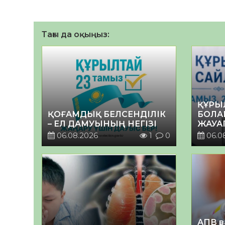
Тағы да оқыңыз:
ҚҰРЫ
ҚОҒАМДЫҚ БЕЛСЕНДІЛІК
БОЛА
– ЕЛ ДАМУЫНЫҢ НЕГІЗІ
ЖАУА
06.08.2026
1
0
06.0
АПВ в