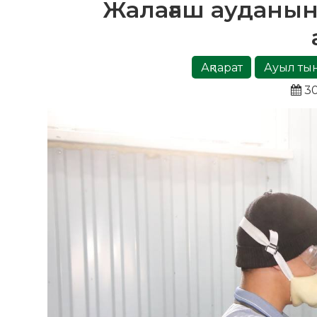
Жалағаш ауданын
Ақпарат
Ауыл ты
30