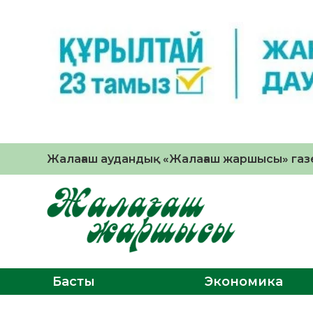
Жалағаш аудандық «Жалағаш жаршысы» газе
Басты
Экономика