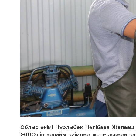
Облыс әкімі Нұрлыбек Нәлібаев Жалағаш
ЖШС-нің арнайы киімдер және әскери ка