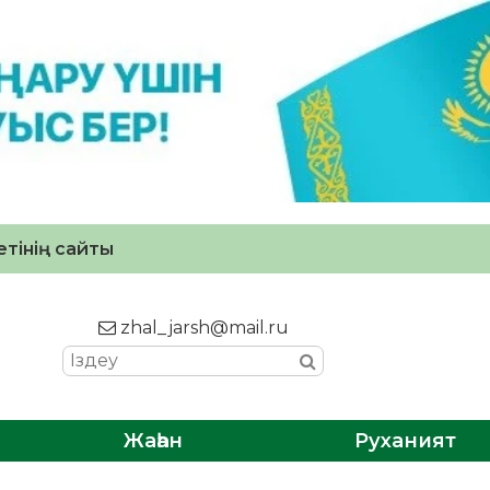
тінің сайты
zhal_jarsh@mail.ru
Жаһан
Руханият