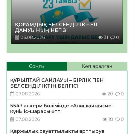
ҚОҒАМДЫҚ БЕЛСЕНДІЛІК – ЕЛ
ДАМУЫНЫҢ НЕГІЗІ
06.08.2026
31
0
Соңғы
Көп қаралған
ҚҰРЫЛТАЙ САЙЛАУЫ – БІРЛІК ПЕН
БЕЛСЕНДІЛІКТІҢ БЕЛГІСІ
07.08.2026
20
0
5547 әскери бөлімінде «Алғашқы қызмет
күні» іс-шарасы өтті
07.08.2026
18
0
Қаржылық сауаттылықты арттыруға