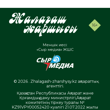
16+
Меншік иесі:
«Сыр медиа» ЖШС
© 2026 . Zhalagash-zharshysy.kz ақпараттық
агенттігі.
Қазақстан Республикасы Ақпарат және
Қоғамдық даму министрлігі,Ақпарат
комитетінің тіркеу туралы №
KZ91VPY00052420 куәлігі 21.07.2022 жылы