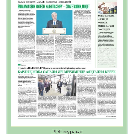
06.08.2026
34
0
Көкжөтел ауруы туралы
06.08.2026
32
0
АПВ вакцинасы туралы мәлімет
06.08.2026
32
0
Open Air: Қызылорда облысы полиция
департаменті 20 мыңнан астам
көрерменнің қауіпсіздігін қамтамасыз етті
06.08.2026
42
0
ҚЫЗЫЛОРДАДА «САНАЛЫ ҰРПАҚ –
ЖАРҚЫН БОЛАШАҚ» АТТЫ КЕҢЕЙТІЛГЕН
МӘЖІЛІС ӨТТІ
05.08.2026
44
0
Қазақстан Орталық Азиядағы көшуге ең
қолайлы ел атанды
05.08.2026
44
0
PDF мұрағат