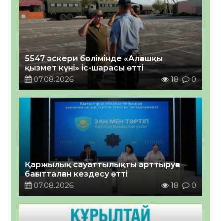
5547 әскери бөлімінде «Алғашқы
қызмет күні» іс-шарасы өтті
07.08.2026
18
0
Қаржылық сауаттылықты арттыруға
бағытталған кездесу өтті
07.08.2026
18
0