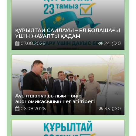
ҚҰРЫЛТАЙ САЙЛАУЫ – ЕЛ БОЛАШАҒЫ
ҮШІН ЖАУАПТЫ ҚАДАМ
07.08.2026
24
0
Ауыл шаруашылығы – өңір
экономикасының негізгі тірегі
06.08.2026
33
0