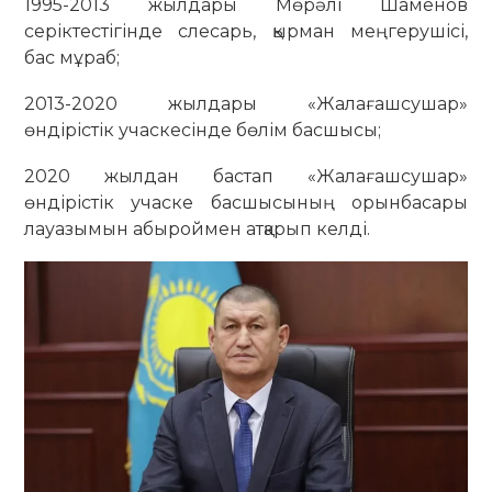
1995-2013 жылдары Мөрәлі Шаменов
серіктестігінде слесарь, қырман меңгерушісі,
бас мұраб;
2013-2020 жылдары «Жалағашсушар»
өндірістік учаскесінде бөлім басшысы;
2020 жылдан бастап «Жалағашсушар»
өндірістік учаске басшысының орынбасары
лауазымын абыроймен атқарып келді.