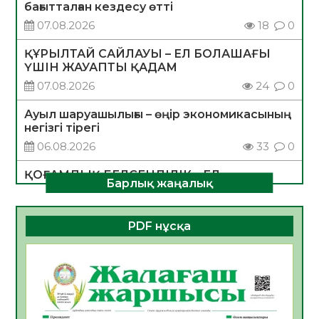
бағытталған кездесу өтті
07.08.2026
18
0
ҚҰРЫЛТАЙ САЙЛАУЫ – ЕЛ БОЛАШАҒЫ
ҮШІН ЖАУАПТЫ ҚАДАМ
07.08.2026
24
0
Ауыл шаруашылығы – өңір экономикасының
негізгі тірегі
06.08.2026
33
0
ҚОҒАМДЫҚ БЕЛСЕНДІЛІК – ЕЛ
Барлық жаңалық
ДАМУЫНЫҢ НЕГІЗІ
06.08.2026
31
0
PDF нұсқа
ҚҰРЫЛТАЙ САЙЛАУЫ – БОЛАШАҚҚА
БАСТАР ЖАУАПТЫ ТАҢДАУ
06.08.2026
33
0
Инфекциялық ауруларға қарсы иммундау
жұмыстарының тиімділігі