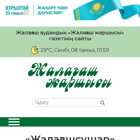
Жалағаш аудандық «Жалағаш жаршысы»
газетінің сайты
29°C
, Сенбі, 08 тамыз, 01:59
«Жалағашсушар»