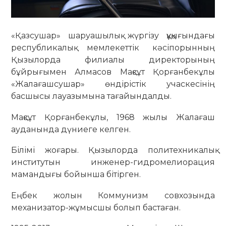
«Қазсушар» шаруашылық жүргізу құқығындағы
республикалық мемлекеттік кәсіпорынның
Қызылорда филиалы директорының
бұйрығымен Алмасов Мақсұт Қорғанбекұлы
«Жалағашсушар» өндірістік учаскесінің
басшысы лауазымына тағайындалды.
Мақсұт Қорғанбекұлы, 1968 жылы Жалағаш
ауданында дүниеге келген.
Білімі жоғары. Қызылорда политехникалық
институтын инженер-гидромелиорация
мамандығы бойынша бітірген.
Еңбек жолын Коммунизм совхозында
механизатор-жұмысшы болып бастаған.