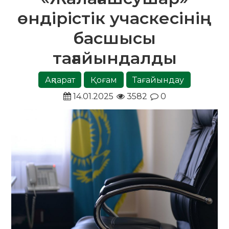
өндірістік учаскесінің
басшысы
тағайындалды
Ақпарат
Қоғам
Тағайындау
14.01.2025
3582
0