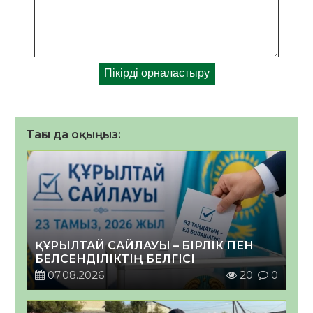
Тағы да оқыңыз:
ҚҰРЫЛТАЙ САЙЛАУЫ – БІРЛІК ПЕН
БЕЛСЕНДІЛІКТІҢ БЕЛГІСІ
07.08.2026
20
0