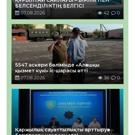
ҚҰРЫЛТАЙ САЙЛАУЫ – БІРЛІК ПЕН
БЕЛСЕНДІЛІКТІҢ БЕЛГІСІ
07.08.2026
42
0
5547 әскери бөлімінде «Алғашқы
қызмет күні» іс-шарасы өтті
07.08.2026
36
0
Қаржылық сауаттылықты арттыруға