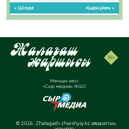
« Шілде
Қыркүйек »
16+
Меншік иесі:
«Сыр медиа» ЖШС
© 2026 . Zhalagash-zharshysy.kz ақпараттық
агенттігі.