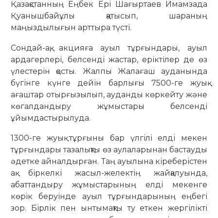
Қазақстанның Еңбек Ері Шағыртаев Имамзада
Қуанышбайұлы қатысып, шараның
маңыздылығын арттыра түсті.
Сондай-ақ, акцияға ауыл тұрғындары, ауыл
ардагерлері, белсенді жастар, еріктілер де өз
үлестерін қосты. Жалпы Жалағаш ауданында
бүгінге күнге дейін барлығы 7500-ге жуық
ағаштар отырғызылып, ауданды көркейту және
көгалдандыру жұмыстары белсенді
ұйымдастырылуда.
1300-ге жуық тұрғыны бар үлгілі елді мекен
тұрғындары тазалықты өз аулаларынан бастауды
әдетке айналдырған. Таң ауылына кіреберістен
ақ біркелкі жасыл-желектің жайқалуында,
абаттандыру жұмыстарының елді мекенге
көрік беруінде ауыл тұрғындарының еңбегі
зор. Бірлік пен ынтымақты ту еткен жергілікті