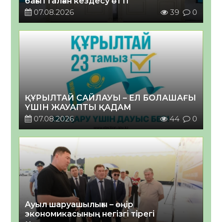
бағытталған кездесу өтті
07.08.2026
39
0
ҚҰРЫЛТАЙ САЙЛАУЫ – ЕЛ БОЛАШАҒЫ
ҮШІН ЖАУАПТЫ ҚАДАМ
07.08.2026
44
0
Ауыл шаруашылығы – өңір
экономикасының негізгі тірегі