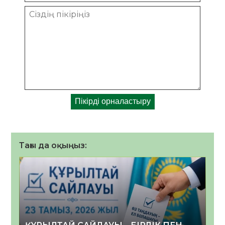
Тағы да оқыңыз: