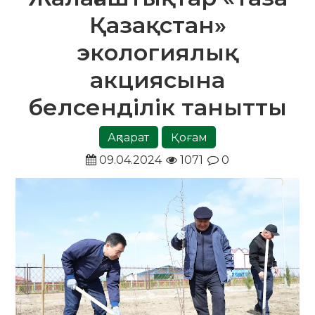
Қазақстан»
экологиялық
акциясына
белсенділік танытты
Ақпарат
Қоғам
09.04.2024
1071
0