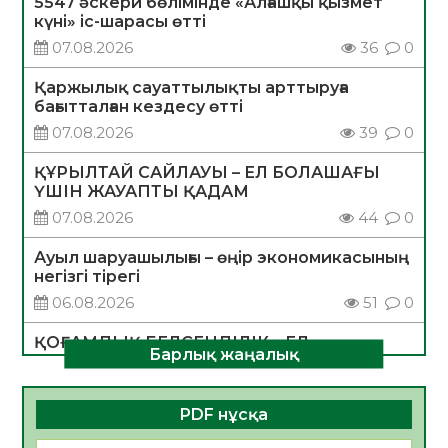
5547 әскери бөлімінде «Алғашқы қызмет
күні» іс-шарасы өтті
07.08.2026
36
0
Қаржылық сауаттылықты арттыруға
бағытталған кездесу өтті
07.08.2026
39
0
ҚҰРЫЛТАЙ САЙЛАУЫ – ЕЛ БОЛАШАҒЫ
ҮШІН ЖАУАПТЫ ҚАДАМ
07.08.2026
44
0
Ауыл шаруашылығы – өңір экономикасының
негізгі тірегі
06.08.2026
51
0
ҚОҒАМДЫҚ БЕЛСЕНДІЛІК – ЕЛ
Барлық жаңалық
ДАМУЫНЫҢ НЕГІЗІ
06.08.2026
49
0
PDF нұсқа
ҚҰРЫЛТАЙ САЙЛАУЫ – БОЛАШАҚҚА
БАСТАР ЖАУАПТЫ ТАҢДАУ