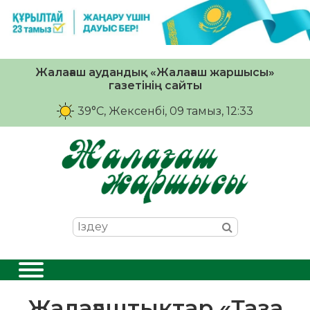
Жалағаш аудандық «Жалағаш жаршысы»
газетінің сайты
39°C
, Жексенбі, 09 тамыз, 12:33
Жалағаштықтар «Таза