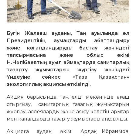
Бүгін Жалағаш ауданы, Таң ауылында ел
Президентінің аумақтарды абаттандыру
және көгалдандыруды бастау жөніндегі
тапсырмасына және облыс әкімі
Н.Нәлібаевтың ауыл аймақтарда санитарлық
тазарту жұмыстарын жүргізу жөніндегі
Үндеуіне сәйкес «Таза Қазақстан»
экологиялық акциясы өткізілді.
Акция барысында Таң елді мекенінде ағаш
отырғызу, санитарлық тазалық жұмыстарын
жүргізу, аллеяларды және аяқ су келетін арықтар
мен каналдарды тазарту жұмыстары атқарылды.
Акцияға аудан әкімі Ардақ Ибраимов,