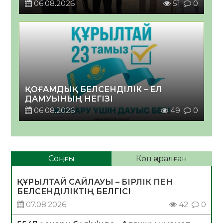
06.08.2026
51
0
ҚОҒАМДЫҚ БЕЛСЕНДІЛІК – ЕЛ
ДАМУЫНЫҢ НЕГІЗІ
06.08.2026
49
0
Соңғы
Көп қаралған
ҚҰРЫЛТАЙ САЙЛАУЫ – БІРЛІК ПЕН
БЕЛСЕНДІЛІКТІҢ БЕЛГІСІ
07.08.2026
42
0