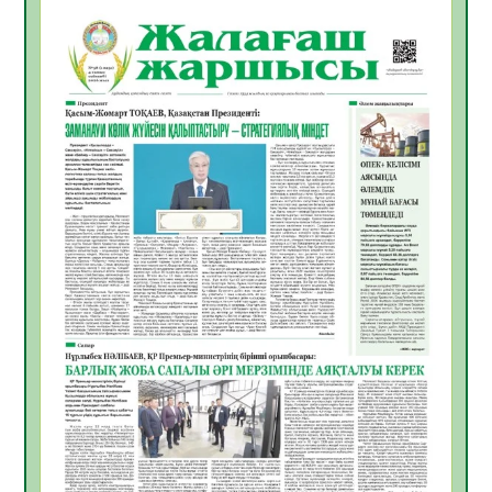
06.08.2026
51
0
Инфекциялық ауруларға қарсы иммундау
жұмыстарының тиімділігі
06.08.2026
53
0
Көкжөтел ауруы туралы
06.08.2026
51
0
АПВ вакцинасы туралы мәлімет
06.08.2026
49
0
Open Air: Қызылорда облысы полиция
департаменті 20 мыңнан астам
көрерменнің қауіпсіздігін қамтамасыз етті
06.08.2026
62
0
ҚЫЗЫЛОРДАДА «САНАЛЫ ҰРПАҚ –
ЖАРҚЫН БОЛАШАҚ» АТТЫ КЕҢЕЙТІЛГЕН
МӘЖІЛІС ӨТТІ