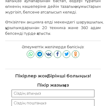
халық өз аулаларынан бастап, өздері тұратын
өлкенің көшелеріне дейін тазалық жұмыстарын
жүргізіп, белсене атсалысып келеді.
Өткізілген акцияға елді мекендегі шаруашылық
құрылымдарынан 20 техника және 360 адам
белсенді түрде қатысты.
Әлеуметтік желілерде бөлісіңіз:
Пікірлер жоқ. Бірінші болыңыз!
Пікір жазыңыз