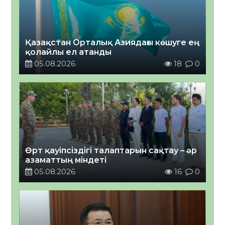
Қазақстан Орталық Азиядағы көшуге ең
қолайлы ел атанды
05.08.2026
18
0
Өрт қауіпсіздігі талаптарын сақтау – әр
азаматтың міндеті
05.08.2026
16
0