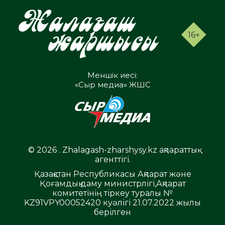
16+
Меншік иесі:
«Сыр медиа» ЖШС
© 2026 . Zhalagash-zharshysy.kz ақпараттық
агенттігі.
Қазақстан Республикасы Ақпарат және
Қоғамдық даму министрлігі,Ақпарат
комитетінің тіркеу туралы №
KZ91VPY00052420 куәлігі 21.07.2022 жылы
берілген