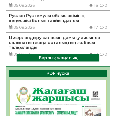
05.08.2026
16
0
Руслан Рүстемұлы облыс әкімінің
кеңесшісі болып тағайындалды
05.08.2026
17
0
Цифрландыру саласын дамыту аясында
салынатын жаңа орталықтың жобасы
талқыланды
05.08.2026
17
0
Барлық жаңалық
Алғашқы цифрлық жасанды интеллект
құралдарының таныстырылымы өтті
PDF нұсқа
05.08.2026
17
0
Қазақстандықтардың 72,3%-ы жаңа
Құрылтай үшін дауыс беруге дайын
05.08.2026
18
0
ӘРБІР ДАУЫС – ҚОҒАМ ДАМУЫНА
ҚОСЫЛҒАН ҮЛЕС