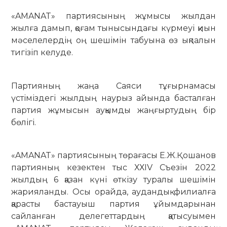
«AMANAT» партиясының жұмысы жылдан
жылға дамып, қоғам тынысындағы күрмеуі қиын
мәселелердің оң шешімін табуына өз ықпалын
тигізіп келуде.
Партияның жаңа Саяси тұғырнамасы
үстіміздегі жылдың наурыз айында басталған
партия жұмысын ауқымды жаңғыртудың бір
бөлігі.
«AMANAT» партиясының төрағасы Е.Ж.Қошанов
партияның кезектен тыс ХХІV Съезін 2022
жылдың 6 қазан күні өткізу туралы шешімін
жарияланды. Осы орайда, аудандық филиалға
қарасты бастауыш партия ұйымдарынан
сайланған делегеттардың қатысуымен