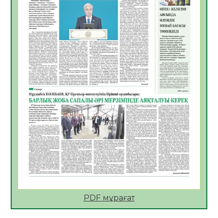
05.08.2026
25
0
ҚҰРЫЛТАЙ САЙЛАУЫ – БІРЛІК ПЕН
ЖАУАПКЕРШІЛІККЕ БАСТАЙТЫН ҚАДАМ
05.08.2026
24
0
Мектептен – Ұлттық ұлан сапына
04.08.2026
34
0
Үкіметтік емес ұйымдарға арналған
сыйлықақы конкурсына өтінім қабылдау
басталды
04.08.2026
38
0
Үкіметте Президенттің отандық тауарды
қолдау жөніндегі тапсырмаларының
жүзеге асырылу барысы қаралуда
04.08.2026
38
0
PDF мұрағат
Жазғы лагерьде оқушылармен
профилактикалық кездесу өтті