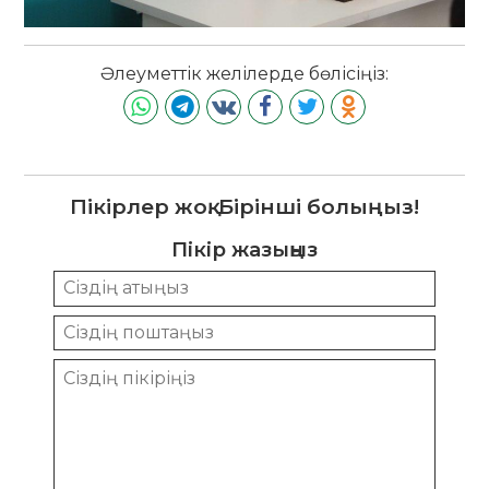
Әлеуметтік желілерде бөлісіңіз:
Пікірлер жоқ. Бірінші болыңыз!
Пікір жазыңыз