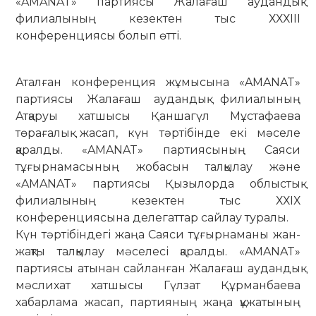
«AMANAT» партиясы Жалағаш аудандық
филиалының кезектен тыс ХХХІІІ
конференциясы болып өтті.
Аталған конференция жұмысына «AMANAT»
партиясы Жалағаш аудандық филиалының
Атқаруы хатшысы Қаншагүл Мұстафаева
төрағалық жасап, күн тәртібінде екі мәселе
қаралды. «AMANAT» партиясының Саяси
тұғырнамасының жобасын талқылау және
«AMANAT» партиясы Қызылорда облыстық
филиалының кезектен тыс ХХІХ
конференциясына делегаттар сайлау туралы.
Күн тәртібіндегі жаңа Саяси тұғырнаманы жан-
жақты талқылау мәселесі қаралды. «AMANAT»
партиясы атынан сайланған Жалағаш аудандық
мәслихат хатшысы Гүлзат Құрманбаева
хабарлама жасап, партияның жаңа құжатының