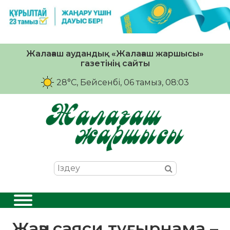
Жалағаш аудандық «Жалағаш жаршысы»
газетінің сайты
28°C
, Бейсенбі, 06 тамыз, 08:03
Жаңа саяси тұғырнама –