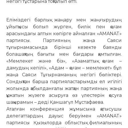
негізгі тұстарына тоқталып өтті.
Еліміздегі барлық жаңару мен жаңғырудың
ұйытқысы болып жүрген, билік пен қоғам
арасындағы алтын көпірге айналған «AMANAT»
партиясы. Партияның жаңа Саяси
тұғырнамасында бірінші кезекте баянды
болашақтың бағыты мен бағдары қамтылған.
«Мемлекет және біз», «Азаматтық қоғам –
дамудың кепілі», «Адам – қоғам – мемлекет» бұл
жаңа Саяси Тұғырнаманың негізгі бөліктері.
Сондықтан барша партияластарымды ел игілігі
жолында қабылданғалы жатқан партияның жаңа
құжатын жүзеге асыруға өз үлестерін қосуға
шақырамын – деді Қаншагүл Мұстафаева.
Аталған конференция жұмысына қатысушы
делегаттардың дауыс беруімен «AMANAT»
партиясы Қызылорда облыстық филиалының