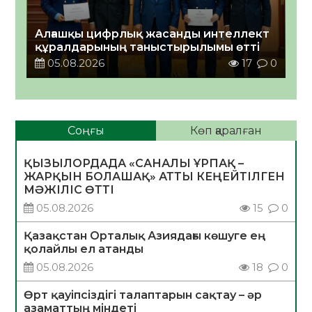
Алғашқы цифрлық жасанды интеллект
құралдарының таныстырылымы өтті
05.08.2026
17
0
Соңғы
Көп қаралған
ҚЫЗЫЛОРДАДА «САНАЛЫ ҰРПАҚ –
ЖАРҚЫН БОЛАШАҚ» АТТЫ КЕҢЕЙТІЛГЕН
МӘЖІЛІС ӨТТІ
05.08.2026
15
0
Қазақстан Орталық Азиядағы көшуге ең
қолайлы ел атанды
05.08.2026
18
0
Өрт қауіпсіздігі талаптарын сақтау – әр
азаматтың міндеті