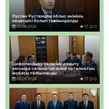
Руслан Рүстемұлы облыс әкімінің
кеңесшісі болып тағайындалды
05.08.2026
17
0
Цифрландыру саласын дамыту
аясында салынатын жаңа орталықтың
жобасы талқыланды
05.08.2026
17
0