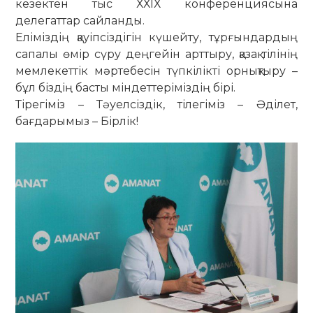
кезектен тыс ХХІХ конференциясына
делегаттар сайланды.
Еліміздің қауіпсіздігін күшейту, тұрғындардың
сапалы өмір сүру деңгейін арттыру, қазақ тілінің
мемлекеттік мәртебесін түпкілікті орнықтыру –
бұл біздің басты міндеттеріміздің бірі.
Тірегіміз – Тәуелсіздік, тілегіміз – Әділет,
бағдарымыз – Бірлік!