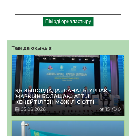
Тағы да оқыңыз:
ҚЫЗЫЛОРДАДА «САНАЛЫ ҰРПАҚ –
ЖАРҚЫН БОЛАШАҚ» АТТЫ
КЕҢЕЙТІЛГЕН МӘЖІЛІС ӨТТІ
05.08.2026
15
0