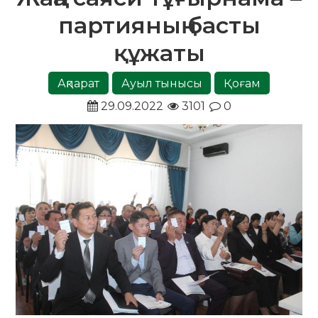
партияның басты
құжаты
Ақпарат
Ауыл тынысы
Қоғам
29.09.2022
3101
0