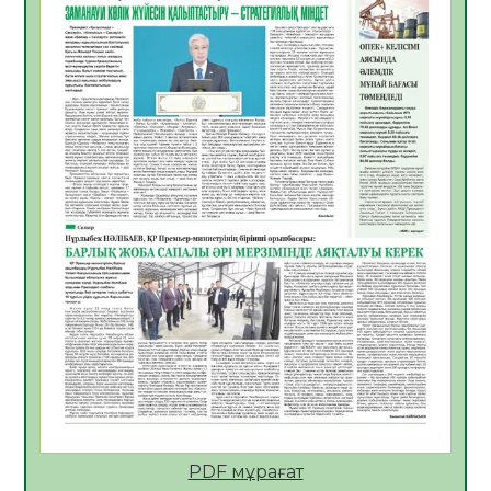
05.08.2026
32
0
Қазақстан Орталық Азиядағы көшуге ең
қолайлы ел атанды
05.08.2026
33
0
Өрт қауіпсіздігі талаптарын сақтау – әр
азаматтың міндеті
05.08.2026
33
0
Руслан Рүстемұлы облыс әкімінің
кеңесшісі болып тағайындалды
05.08.2026
30
0
Цифрландыру саласын дамыту аясында
салынатын жаңа орталықтың жобасы
талқыланды
05.08.2026
30
0
Алғашқы цифрлық жасанды интеллект
құралдарының таныстырылымы өтті
PDF мұрағат
05.08.2026
32
0