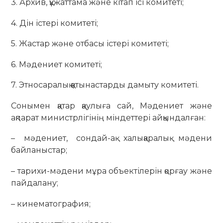
3. Архив, құжаттама және кітап ісі комитеті;
4. Дін істері комитеті;
5. Жастар және отбасы істері комитеті;
6. Мәдениет комитеті;
7. Этносаралық қатынастарды дамыту комитеті.
Сонымен қатар қаулыға сай, Мәдениет және
ақпарат министрлігінің міндеттері айқындалған:
– мәдениет, сондай-ақ халықаралық мәдени
байланыстар;
– тарихи-мәдени мұра объектілерін қорғау және
пайдалану;
– кинематография;