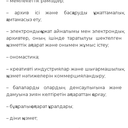
– мемлекеттік рәміздер;
– архив ісі және басқаруды құжаттамалық
қамтамасыз ету;
– электрондық құжат айналымы мен электрондық
архивтер, оның ішінде таратылуы шектелген
қызметтік ақпарат және онымен жұмыс істеу;
– ономастика;
– креативті индустриялар және шығармашылық
қызмет нәтижелерін коммерцияландыру;
– балаларды олардың денсаулығына және
дамуына зиян келтіретін ақпараттан қорғау;
– бұқаралық ақпарат құралдары;
– діни қызмет;