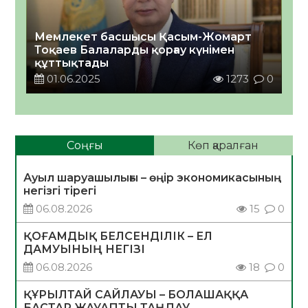
Мемлекет басшысы Қасым-Жомарт
Тоқаев Балаларды қорғау күнімен
құттықтады
01.06.2025
1273
0
Соңғы
Көп қаралған
Ауыл шаруашылығы – өңір экономикасының
негізгі тірегі
06.08.2026
15
0
ҚОҒАМДЫҚ БЕЛСЕНДІЛІК – ЕЛ
ДАМУЫНЫҢ НЕГІЗІ
06.08.2026
18
0
ҚҰРЫЛТАЙ САЙЛАУЫ – БОЛАШАҚҚА
БАСТАР ЖАУАПТЫ ТАҢДАУ