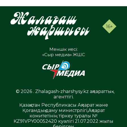
16+
Меншік иесі:
«Сыр медиа» ЖШС
© 2026 . Zhalagash-zharshysy.kz ақпараттық
агенттігі.
Қазақстан Республикасы Ақпарат және
Қоғамдық даму министрлігі,Ақпарат
комитетінің тіркеу туралы №
KZ91VPY00052420 куәлігі 21.07.2022 жылы
берілген