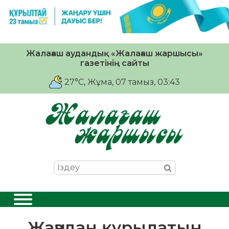
Жалағаш аудандық «Жалағаш жаршысы»
газетінің сайты
27°C
, Жұма, 07 тамыз, 03:43
Жаңадан құрылатын