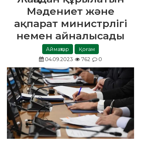
Мәдениет және
ақпарат министрлігі
немен айналысады
Аймақтар
Қоғам
04.09.2023
762
0