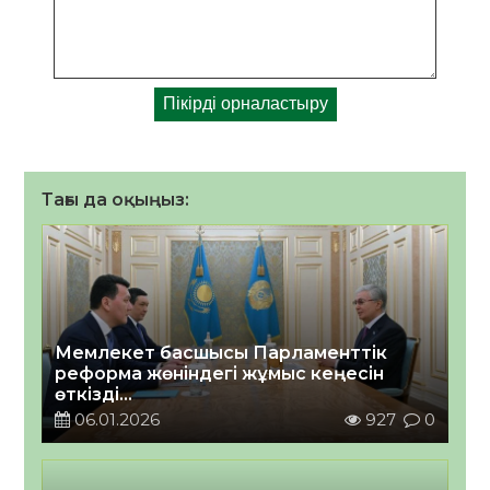
Тағы да оқыңыз:
Мемлекет басшысы Парламенттік
реформа жөніндегі жұмыс кеңесін
өткізді
2026 жылғы 06 қаңтар
06.01.2026
927
0