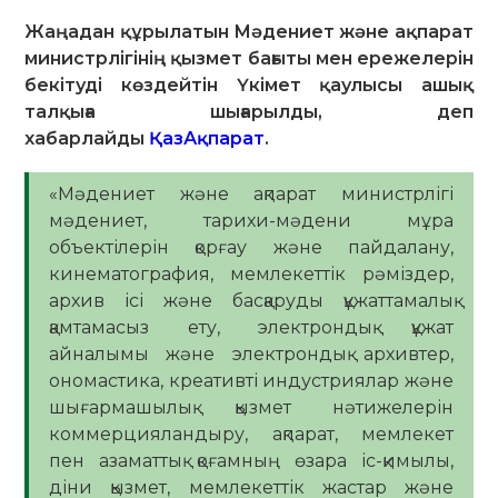
Жаңадан құрылатын Мәдениет және ақпарат
министрлігінің қызмет бағыты мен ережелерін
бекітуді көздейтін Үкімет қаулысы ашық
талқыға шығарылды, деп
хабарлайды
ҚазАқпарат
.
«Мәдениет және ақпарат министрлігі
мәдениет, тарихи-мәдени мұра
объектілерін қорғау және пайдалану,
кинематография, мемлекеттік рәміздер,
архив ісі және басқаруды құжаттамалық
қамтамасыз ету, электрондық құжат
айналымы және электрондық архивтер,
ономастика, креативті индустриялар және
шығармашылық қызмет нәтижелерін
коммерцияландыру, ақпарат, мемлекет
пен азаматтық қоғамның өзара іс-қимылы,
діни қызмет, мемлекеттік жастар және