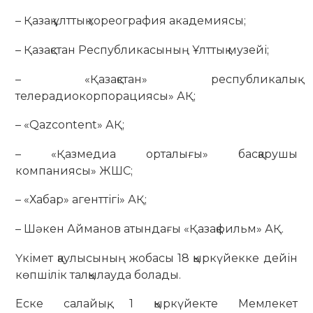
– Қазақ ұлттық хореография академиясы;
– Қазақстан Республикасының Ұлттық музейі;
– «Қазақстан» республикалық
телерадиокорпорациясы» АҚ;
– «Qazcontent» АҚ;
– «Қазмедиа орталығы» басқарушы
компаниясы» ЖШС;
– «Хабар» агенттігі» АҚ;
– Шәкен Айманов атындағы «Қазақфильм» АҚ.
Үкімет қаулысының жобасы 18 қыркүйекке дейін
көпшілік талқылауда болады.
Еске салайық, 1 қыркүйекте Мемлекет