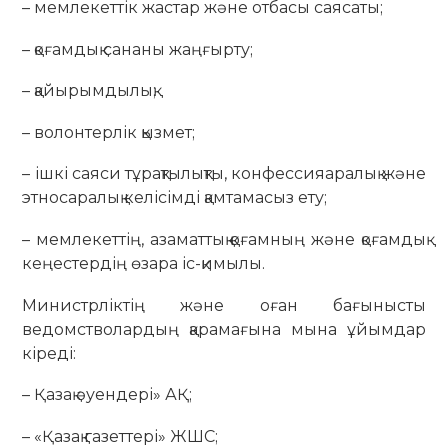
– мемлекеттік жастар және отбасы саясаты;
– қоғамдық сананы жаңғырту;
– қайырымдылық;
– волонтерлік қызмет;
– ішкі саяси тұрақтылықты, конфессияаралық және
этносаралық келісімді қамтамасыз ету;
– мемлекеттің, азаматтық қоғамның және қоғамдық
кеңестердің өзара іс-қимылы.
Министрліктің және оған бағынысты
ведомстволардың қарамағына мына ұйымдар
кіреді:
– Қазақ әуендері» АҚ;
– «Қазақ газеттері» ЖШС;