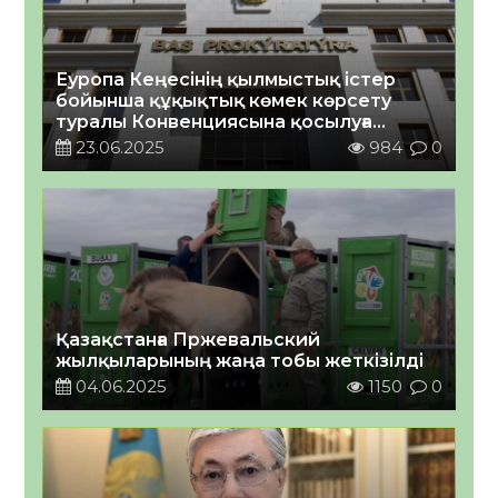
Еуропа Кеңесінің қылмыстық істер
бойынша құқықтық көмек көрсету
туралы Конвенциясына қосылуға
шақыру туралы
23.06.2025
984
0
Қазақстанға Пржевальский
жылқыларының жаңа тобы жеткізілді
04.06.2025
1150
0