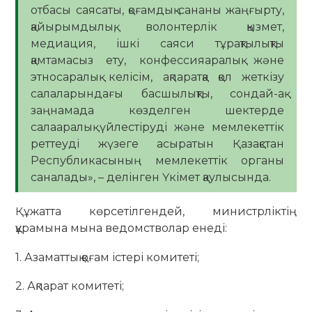
отбасы саясаты, қоғамдық сананы жаңғырту,
қайырымдылық, волонтерлік қызмет,
медиация, ішкі саяси тұрақтылықты
қамтамасыз ету, конфессияаралық және
этносаралық келісім, ақпаратқа қол жеткізу
салаларындағы басшылықты, сондай-ақ
заңнамада көзделген шектерде
салааралық үйлестіруді және мемлекеттік
реттеуді жүзеге асыратын Қазақстан
Республикасының мемлекеттік органы
саналады», – делінген Үкімет қаулысында.
Құжатта көрсетілгендей, министрліктің
құрамына мына ведомстволар енеді:
1. Азаматтық қоғам істері комитеті;
2. Ақпарат комитеті;