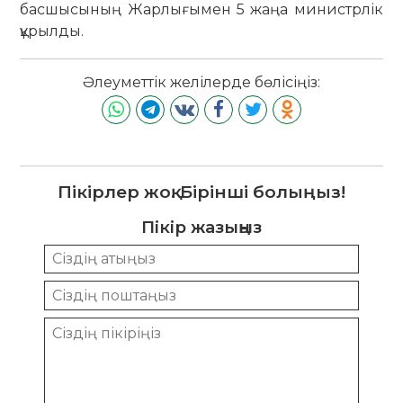
басшысының Жарлығымен 5 жаңа министрлік
құрылды.
Әлеуметтік желілерде бөлісіңіз:
Пікірлер жоқ. Бірінші болыңыз!
Пікір жазыңыз