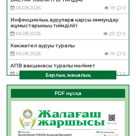
06.08.2026
19
0
Инфекциялық ауруларға қарсы иммундау
жұмыстарының тиімділігі
06.08.2026
20
0
Көкжөтел ауруы туралы
06.08.2026
19
0
АПВ вакцинасы туралы мәлімет
06.08.2026
20
0
Барлық жаңалық
Open Air: Қызылорда облысы полиция
департаменті 20 мыңнан астам
PDF нұсқа
көрерменнің қауіпсіздігін қамтамасыз етті
06.08.2026
29
0
ҚЫЗЫЛОРДАДА «САНАЛЫ ҰРПАҚ –
ЖАРҚЫН БОЛАШАҚ» АТТЫ КЕҢЕЙТІЛГЕН
МӘЖІЛІС ӨТТІ