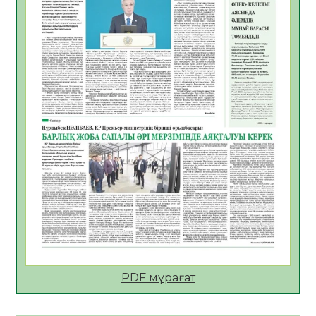
Қазақстан Орталық Азиядағы көшуге ең
қолайлы ел атанды
05.08.2026
34
0
Өрт қауіпсіздігі талаптарын сақтау – әр
азаматтың міндеті
05.08.2026
34
0
Руслан Рүстемұлы облыс әкімінің
кеңесшісі болып тағайындалды
05.08.2026
32
0
Цифрландыру саласын дамыту аясында
салынатын жаңа орталықтың жобасы
талқыланды
05.08.2026
31
0
Алғашқы цифрлық жасанды интеллект
құралдарының таныстырылымы өтті
PDF мұрағат
05.08.2026
33
0