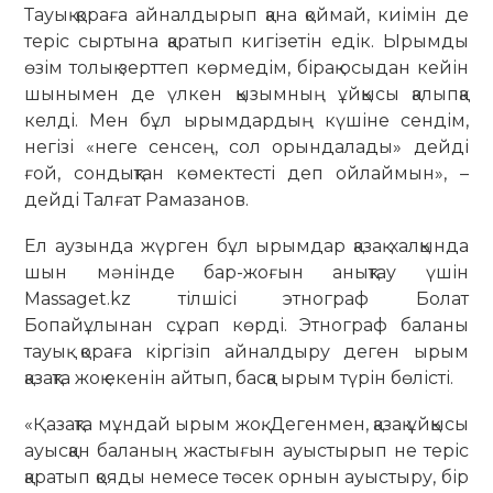
Тауық қораға айналдырып қана қоймай, киімін де
теріс сыртына қаратып кигізетін едік. Ырымды
өзім толық зерттеп көрмедім, бірақ осыдан кейін
шынымен де үлкен қызымның ұйқысы қалыпқа
келді. Мен бұл ырымдардың күшіне сендім,
негізі «неге сенсең, сол орындалады» дейді
ғой, сондықтан көмектесті деп ойлаймын», –
дейді Талғат Рамазанов.
Ел аузында жүрген бұл ырымдар қазақ халқында
шын мәнінде бар-жоғын анықтау үшін
Massaget.kz тілшісі этнограф Болат
Бопайұлынан сұрап көрді. Этнограф баланы
тауық қораға кіргізіп айналдыру деген ырым
қазақта жоқ екенін айтып, басқа ырым түрін бөлісті.
«Қазақта мұндай ырым жоқ. Дегенмен, қазақ ұйқысы
ауысқан баланың жастығын ауыстырып не теріс
қаратып қояды немесе төсек орнын ауыстыру, бір