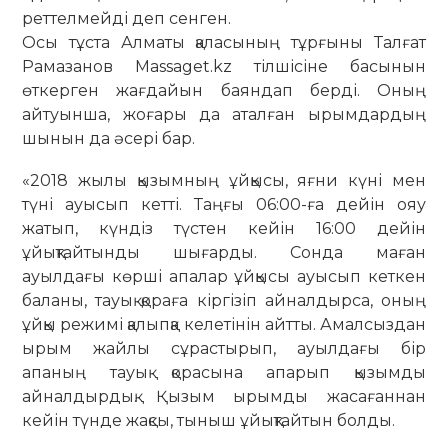
реттелмейді деп сенген.
Осы тұста Алматы қаласының тұрғыны Талғат
Рамазанов Massaget.kz тілшісіне басынын
өткерген жағдайын баяндап берді. Оның
айтуынша, жоғары да аталған ырымдардың
шынын да әсері бар.
«2018 жылы қызымның ұйқысы, яғни күні мен
түні ауысып кетті. Таңғы 06:00-ға дейін ояу
жатып, күндіз түстен кейін 16:00 дейін
ұйықтайтынды шығарды. Сонда маған
ауылдағы көрші апалар ұйқысы ауысып кеткен
баланы, тауық қораға кіргізіп айналдырса, оның
ұйқы режимі қалыпқа келетінін айтты. Амалсыздан
ырым жайлы сұрастырып, ауылдағы бір
апаның тауық қорасына апарып қызымды
айналдырдық. Қызым ырымды жасағаннан
кейін түнде жақсы, тыныш ұйықтайтын болды.