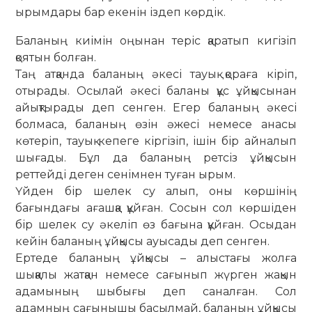
ырымдары бар екенін іздеп көрдік.
Баланың киімін оңынан теріс қаратып кигізіп
қоятын болған.
Таң атқанда баланың әкесі тауық қораға кіріп,
отырады. Осылай әкесі баланы құс ұйқысынан
айықтырады деп сенген. Егер баланың әкесі
болмаса, баланың өзін әжесі немесе анасы
көтеріп, тауық кепеге кіргізіп, ішін бір айналып
шығады. Бұл да баланың ретсіз ұйқысын
реттейді деген сенімнен туған ырым.
Үйден бір шелек су алып, оны көршінің
бағындағы ағашқа құйған. Сосын сол көршіден
бір шелек су әкеліп өз бағына құйған. Осыдан
кейін баланың ұйқысы ауысады деп сенген.
Ертеде баланың ұйқысы – алыстағы жолға
шыққалы жатқан немесе сағынып жүрген жақын
адамының шыбығы деп саналған. Сол
адамның сағынышы басылмай, баланың ұйқысы