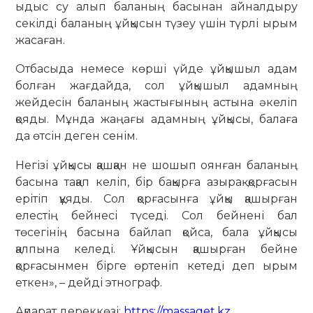
ыдыс су алып баланың басынан айналдыру
секілді баланың ұйқысын түзеу үшін түрлі ырым
жасаған.
Отбасыда немесе көрші үйде ұйқышыл адам
болған жағдайда, сол ұйқышыл адамның
жейдесін баланың жастығының астына әкеліп
қояды. Мұнда жаңағы адамның ұйқысы, балаға
да өтсін деген сенім.
Негізі ұйқысы қашқан не шошып оянған баланың
басына тақап келіп, бір бақырға азырақ қорғасын
ерітіп құяды. Сол қорғасынға ұйқы қашырған
елестің бейнесі түседі. Сол бейнені бал
төсегінің басына байлап қойса, бала ұйқысы
қалпына келеді. Ұйқысын қашырған бейне
қорғасынмен бірге өртеніп кетеді деп ырым
еткен», – дейді этнограф.
Ақпарат дереккөзі:
https://massaget.kz