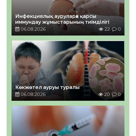
Инфекциялық ауруларға қарсы
иммундау жұмыстарының тиімділігі
06.08.2026
22
0
Көкжөтел ауруы туралы
06.08.2026
20
0