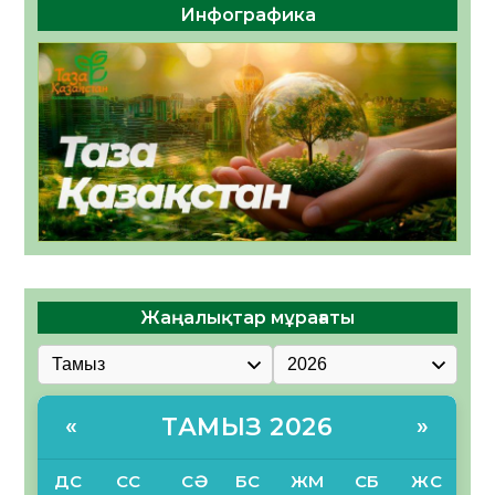
Инфографика
Жаңалықтар мұрағаты
ТАМЫЗ 2026
«
»
ДС
СС
СӘ
БС
ЖМ
СБ
ЖС