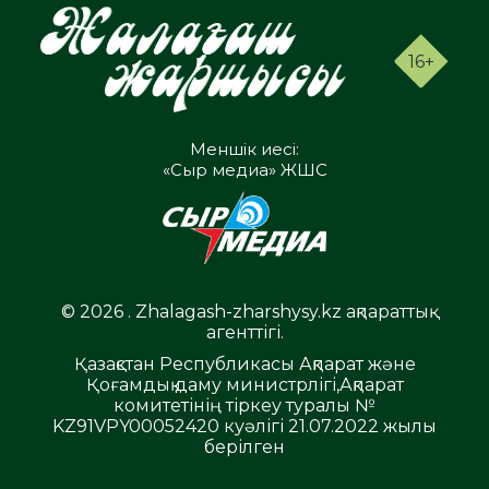
16+
Меншік иесі:
«Сыр медиа» ЖШС
© 2026 . Zhalagash-zharshysy.kz ақпараттық
агенттігі.
Қазақстан Республикасы Ақпарат және
Қоғамдық даму министрлігі,Ақпарат
комитетінің тіркеу туралы №
KZ91VPY00052420 куәлігі 21.07.2022 жылы
берілген