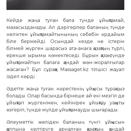
Кейде жаңа туған бала түнде ұйықтамай,
мазасызданады. Ал дәрігерлер баланың түнде
неліктен ұйықтамайтынының себебін әрдайым
біле бермейді. Осындай кезде не істерін
білмей жүрген шарасыз ата-анаға қазақтың түрлі,
ерекше ырымы көмектеседі. Бұрын қазақ түнде
ұйықтамайтын балаға қандай жөн-жоралғылар
жасаған? Бұл сұраққа Massaget.kz тілшісі жауап
іздеп көрді.
Әдетте жаңа туған нәрестенің ұйқысы тұрақсыз
болады. Олар басында бірнеше ай екі мезгіл де
ұйықтап жүргенімен, кейінірек ұйықтау уақыты
өзгеріп, түнде мүлде ұйықтамауды шығарады.
Әлеуметтік желіден баланың түнгі ұйқысын
қалпына келтіруге арналған қазақтың қандай