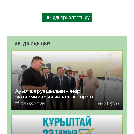
Тағы да оқыңыз:
Ауыл шаруашылығы – өңір
экономикасының негізгі тірегі
06.08.2026
21
0