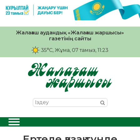
Жалағаш аудандық «Жалағаш жаршысы»
газетінің сайты
35°C
, Жұма, 07 тамыз, 11:23
Ертеде қазақ түнде