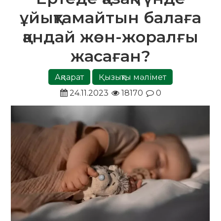
ұйықтамайтын балаға
қандай жөн-жоралғы
жасаған?
Ақпарат
Қызықты мәлімет
24.11.2023
18170
0