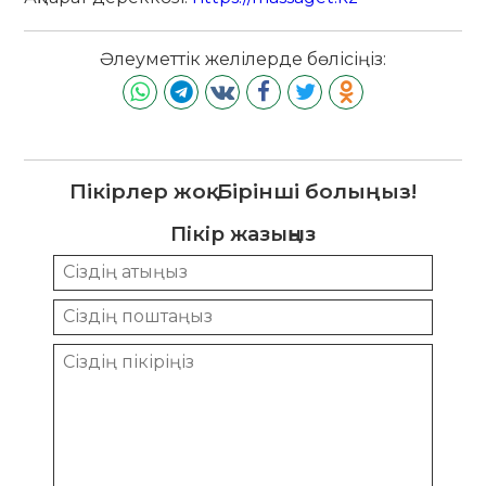
Әлеуметтік желілерде бөлісіңіз:
Пікірлер жоқ. Бірінші болыңыз!
Пікір жазыңыз