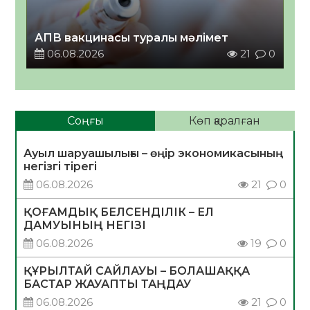
АПВ вакцинасы туралы мәлімет
06.08.2026
21
0
Соңғы
Көп қаралған
Ауыл шаруашылығы – өңір экономикасының
негізгі тірегі
06.08.2026
21
0
ҚОҒАМДЫҚ БЕЛСЕНДІЛІК – ЕЛ
ДАМУЫНЫҢ НЕГІЗІ
06.08.2026
19
0
ҚҰРЫЛТАЙ САЙЛАУЫ – БОЛАШАҚҚА
БАСТАР ЖАУАПТЫ ТАҢДАУ
06.08.2026
21
0