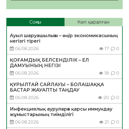
Соңғы
Көп қаралған
Ауыл шаруашылығы – өңір экономикасының
негізгі тірегі
06.08.2026
17
0
ҚОҒАМДЫҚ БЕЛСЕНДІЛІК – ЕЛ
ДАМУЫНЫҢ НЕГІЗІ
06.08.2026
18
0
ҚҰРЫЛТАЙ САЙЛАУЫ – БОЛАШАҚҚА
БАСТАР ЖАУАПТЫ ТАҢДАУ
06.08.2026
20
0
Инфекциялық ауруларға қарсы иммундау
жұмыстарының тиімділігі
06.08.2026
21
0