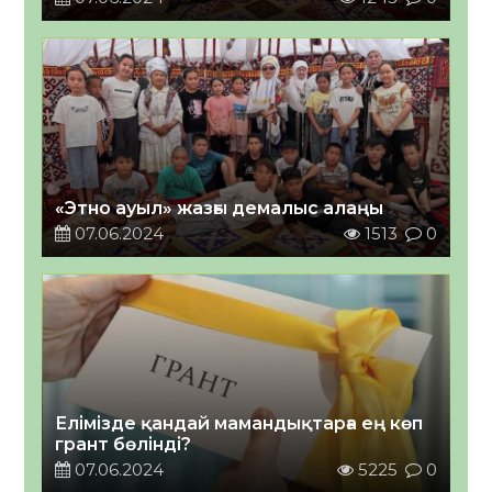
«Этно ауыл» жазғы демалыс алаңы
07.06.2024
1513
0
Елімізде қандай мамандықтарға ең көп
грант бөлінді?
07.06.2024
5225
0