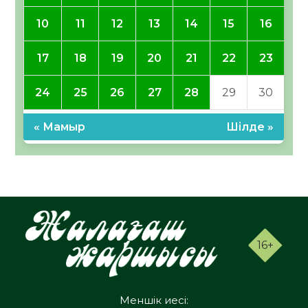
10
11
12
13
14
15
16
17
18
19
20
21
22
23
24
25
26
27
28
29
30
« Мамыр
Шілде »
16+
Меншік иесі: