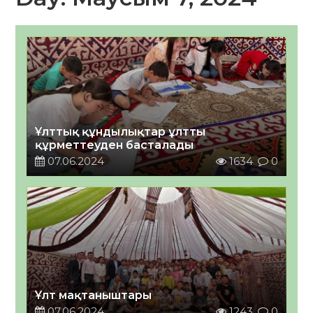
Ұлттық құндылықтар ұлтты
құрметтеуден басталады
07.06.2024
1634
0
Ұлт мақтаныштары
07.06.2024
1243
0