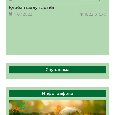
ҚОСЫЛҒАН ҮЛЕС
Құрбан шалу тәртібі
05.08.2026
39
0
11.07.2022
182213
0
Сауалнама
Инфографика