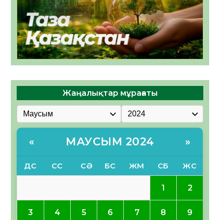
Жаңалықтар мұрағаты
МАУСЫМ 2024
«
»
ДС
СС
СӘ
БС
ЖМ
СБ
ЖС
1
2
3
4
5
6
7
8
9