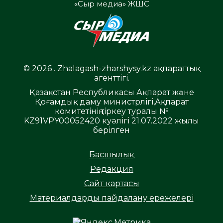
«Сыр медиа» ЖШС
© 2026 . Zhalagash-zharshysy.kz ақпараттық
агенттігі.
Қазақстан Республикасы Ақпарат және
Қоғамдық даму министрлігі,Ақпарат
комитетінің тіркеу туралы №
KZ91VPY00052420 куәлігі 21.07.2022 жылы
берілген
Басшылық
Редакция
Сайт картасы
Материалдарды пайдалану ережелері