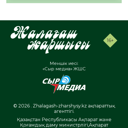
16+
Меншік иесі:
«Сыр медиа» ЖШС
© 2026 . Zhalagash-zharshysy.kz ақпараттық
агенттігі.
Қазақстан Республикасы Ақпарат және
Қоғамдық даму министрлігі,Ақпарат