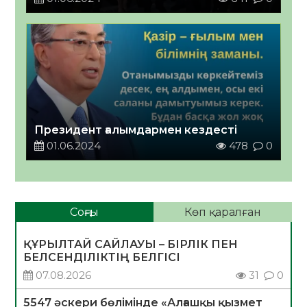
Президент ғалымдармен кездесті
01.06.2024
478
0
Соңғы
Көп қаралған
ҚҰРЫЛТАЙ САЙЛАУЫ – БІРЛІК ПЕН
БЕЛСЕНДІЛІКТІҢ БЕЛГІСІ
07.08.2026
31
0
5547 әскери бөлімінде «Алғашқы қызмет