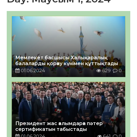
Мемлекет басшысы Халықаралық
балаларды қорғау күнімен құттықтады
01.06.2024
629
0
Президент жас ғалымдарға пәтер
сертификатын табыстады
01.06.2024
641
0