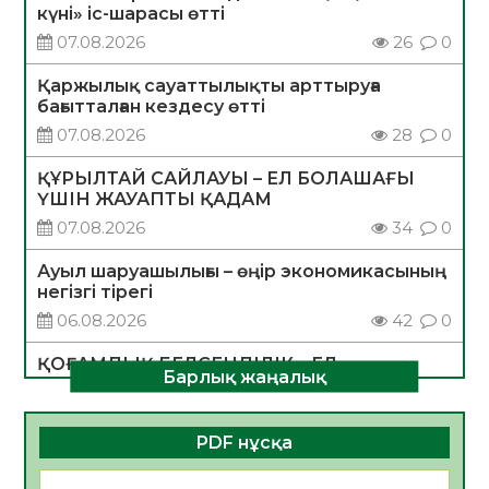
күні» іс-шарасы өтті
07.08.2026
26
0
Қаржылық сауаттылықты арттыруға
бағытталған кездесу өтті
07.08.2026
28
0
ҚҰРЫЛТАЙ САЙЛАУЫ – ЕЛ БОЛАШАҒЫ
ҮШІН ЖАУАПТЫ ҚАДАМ
07.08.2026
34
0
Ауыл шаруашылығы – өңір экономикасының
негізгі тірегі
06.08.2026
42
0
ҚОҒАМДЫҚ БЕЛСЕНДІЛІК – ЕЛ
Барлық жаңалық
ДАМУЫНЫҢ НЕГІЗІ
06.08.2026
39
0
PDF нұсқа
ҚҰРЫЛТАЙ САЙЛАУЫ – БОЛАШАҚҚА
БАСТАР ЖАУАПТЫ ТАҢДАУ