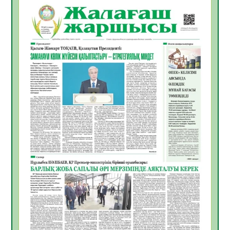
06.08.2026
41
0
Инфекциялық ауруларға қарсы иммундау
жұмыстарының тиімділігі
06.08.2026
44
0
Көкжөтел ауруы туралы
06.08.2026
39
0
АПВ вакцинасы туралы мәлімет
06.08.2026
39
0
Open Air: Қызылорда облысы полиция
департаменті 20 мыңнан астам
көрерменнің қауіпсіздігін қамтамасыз етті
06.08.2026
51
0
ҚЫЗЫЛОРДАДА «САНАЛЫ ҰРПАҚ –
ЖАРҚЫН БОЛАШАҚ» АТТЫ КЕҢЕЙТІЛГЕН
МӘЖІЛІС ӨТТІ
05.08.2026
52
0