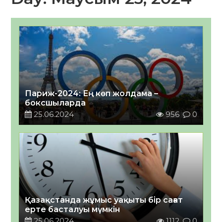
Париж-2024: Ең көп жолдама –
боксшыларда
25.06.2024
956
0
Қазақстанда жұмыс уақыты бір сағат
ерте басталуы мүмкін
25.06.2024
1112
0