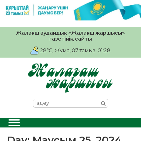
Жалағаш аудандық «Жалағаш жаршысы»
газетінің сайты
28°C
, Жұма, 07 тамыз, 01:28
Day:
Маусым 25, 2024