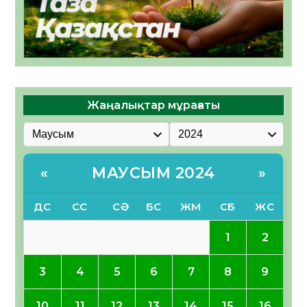
Жаңалықтар мұрағаты
МАУСЫМ 2024
«
»
ДС
СС
СӘ
БС
ЖМ
СБ
ЖС
1
2
3
4
5
6
7
8
9
10
11
12
13
14
15
16