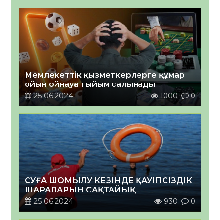
Мемлекеттік қызметкерлерге құмар
ойын ойнауға тыйым салынады
25.06.2024
1000
0
СУҒА ШОМЫЛУ КЕЗІНДЕ ҚАУІПСІЗДІК
ШАРАЛАРЫН САҚТАЙЫҚ
25.06.2024
930
0