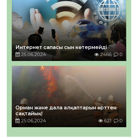
Интернет сапасы сын көтермейді
25.06.2024
2466
0
Орман және дала алқаптарын өрттен
сақтайық!
25.06.2024
621
0