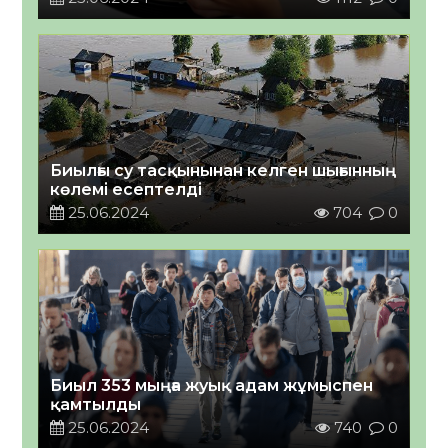
Биылғы су тасқынынан келген шығынның
көлемі есептелді
25.06.2024
704
0
Биыл 353 мыңға жуық адам жұмыспен
қамтылды
25.06.2024
740
0