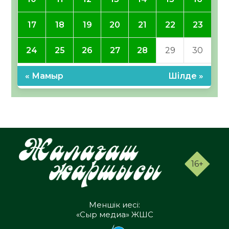
17
18
19
20
21
22
23
24
25
26
27
28
29
30
« Мамыр
Шілде »
16+
Меншік иесі:
«Сыр медиа» ЖШС