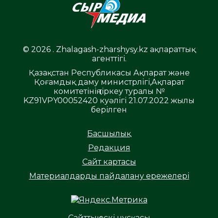
© 2026 . Zhalagash-zharshysy.kz ақпараттық
агенттігі.
Қазақстан Республикасы Ақпарат және
Қоғамдық даму министрлігі,Ақпарат
комитетінің тіркеу туралы №
KZ91VPY00052420 куәлігі 21.07.2022 жылы
берілген
Басшылық
Редакция
Сайт картасы
Материалдарды пайдалану ережелері
Сайттың ескі нұсқасы