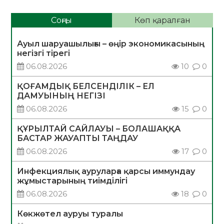
Соңғы
Көп қаралған
Ауыл шаруашылығы – өңір экономикасының
негізгі тірегі
06.08.2026
10
0
ҚОҒАМДЫҚ БЕЛСЕНДІЛІК – ЕЛ
ДАМУЫНЫҢ НЕГІЗІ
06.08.2026
15
0
ҚҰРЫЛТАЙ САЙЛАУЫ – БОЛАШАҚҚА
БАСТАР ЖАУАПТЫ ТАҢДАУ
06.08.2026
17
0
Инфекциялық ауруларға қарсы иммундау
жұмыстарының тиімділігі
06.08.2026
18
0
Көкжөтел ауруы туралы