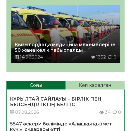
Қызылордада медицина мекемелеріне
50 жаңа көлік табысталды
14.06.2024
1352
0
Соңғы
Көп қаралған
ҚҰРЫЛТАЙ САЙЛАУЫ – БІРЛІК ПЕН
БЕЛСЕНДІЛІКТІҢ БЕЛГІСІ
07.08.2026
34
0
5547 әскери бөлімінде «Алғашқы қызмет
күні» іс-шарасы өтті