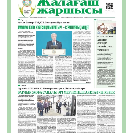
Инфекциялық ауруларға қарсы иммундау
жұмыстарының тиімділігі
06.08.2026
45
0
Көкжөтел ауруы туралы
06.08.2026
41
0
АПВ вакцинасы туралы мәлімет
06.08.2026
40
0
Open Air: Қызылорда облысы полиция
департаменті 20 мыңнан астам
көрерменнің қауіпсіздігін қамтамасыз етті
06.08.2026
54
0
ҚЫЗЫЛОРДАДА «САНАЛЫ ҰРПАҚ –
ЖАРҚЫН БОЛАШАҚ» АТТЫ КЕҢЕЙТІЛГЕН
МӘЖІЛІС ӨТТІ
05.08.2026
54
0