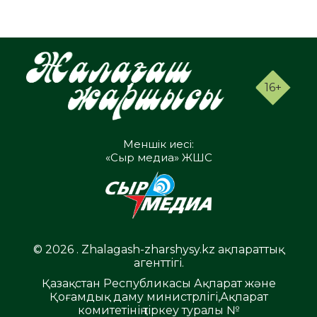
16+
Меншік иесі:
«Сыр медиа» ЖШС
© 2026 . Zhalagash-zharshysy.kz ақпараттық
агенттігі.
Қазақстан Республикасы Ақпарат және
Қоғамдық даму министрлігі,Ақпарат
комитетінің тіркеу туралы №