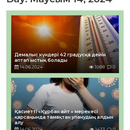
Демалыс күндері 42 градусқа дейін
аптап ыстық болады
14.06.2024
1088
0
Қасиетті «Құрбан айт » мерекесі
қарсаңында тамақтан уланудың алдын
алу
14.06.2024
1433
0