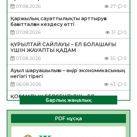
07.08.2026
27
0
Қаржылық сауаттылықты арттыруға
бағытталған кездесу өтті
07.08.2026
31
0
ҚҰРЫЛТАЙ САЙЛАУЫ – ЕЛ БОЛАШАҒЫ
ҮШІН ЖАУАПТЫ ҚАДАМ
07.08.2026
35
0
Ауыл шаруашылығы – өңір экономикасының
негізгі тірегі
06.08.2026
43
0
ҚОҒАМДЫҚ БЕЛСЕНДІЛІК – ЕЛ
Барлық жаңалық
ДАМУЫНЫҢ НЕГІЗІ
06.08.2026
40
0
PDF нұсқа
ҚҰРЫЛТАЙ САЙЛАУЫ – БОЛАШАҚҚА
БАСТАР ЖАУАПТЫ ТАҢДАУ
06.08.2026
42
0