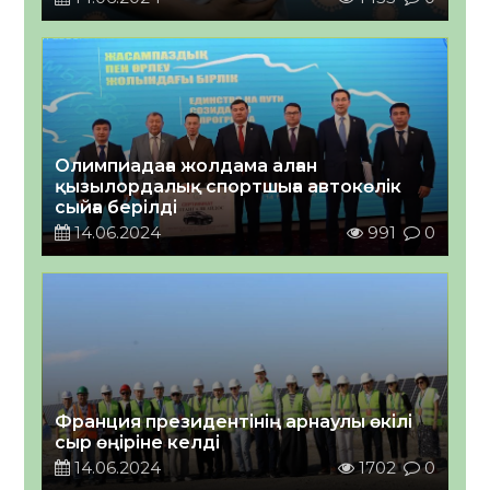
Олимпиадаға жолдама алған
қызылордалық спортшыға автокөлік
сыйға берілді
14.06.2024
991
0
Франция президентінің арнаулы өкілі
сыр өңіріне келді
14.06.2024
1702
0