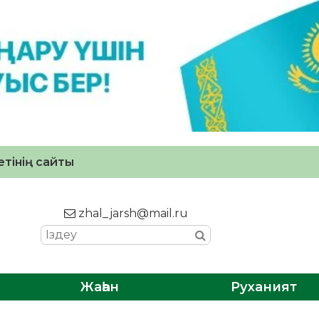
тінің сайты
zhal_jarsh@mail.ru
Жаһан
Руханият