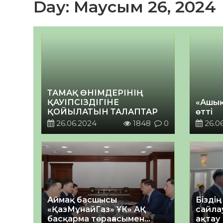
Day:
Маусым 26, 2024
ТАМАҚ ӨНІМДЕРІНІҢ
ҚАУІПСІЗДІГІНЕ
«Ашық
ҚОЙЫЛАТЫН ТАЛАПТАР
өтті
26.06.2024
1848
0
26.0
Аймақ басшысы
Біздің
«ҚазМұнайГаз» ҰК» АҚ
сайла
басқарма төрағасымен
ақтау