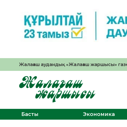
Жалағаш аудандық «Жалағаш жаршысы» газе
Басты
Экономика