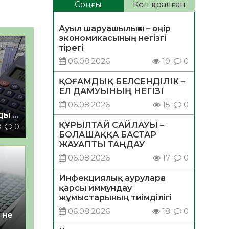
Соңғы
Көп қаралған
Ауыл шаруашылығы – өңір
экономикасының негізгі
тірегі
06.08.2026
10
0
ҚОҒАМДЫҚ БЕЛСЕНДІЛІК –
ЕЛ ДАМУЫНЫҢ НЕГІЗІ
06.08.2026
15
0
ды –
ҚҰРЫЛТАЙ САЙЛАУЫ –
8
0
БОЛАШАҚҚА БАСТАР
ЖАУАПТЫ ТАҢДАУ
06.08.2026
17
0
Инфекциялық ауруларға
қарсы иммундау
жұмыстарының тиімділігі
06.08.2026
18
0
 не