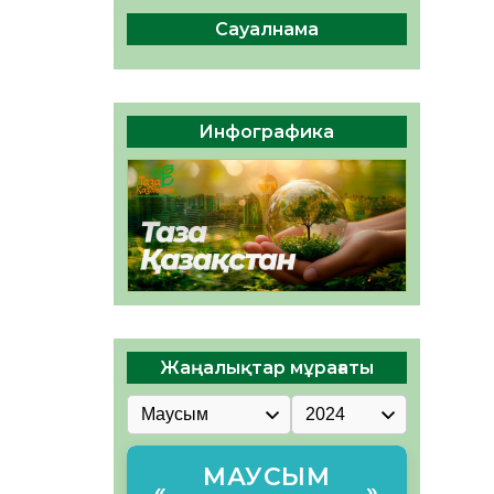
ы жаңа Құрылтай үшін дауыс
беруге дайын
Сауалнама
05.08.2026
31
0
ӘРБІР ДАУЫС – ҚОҒАМ
ДАМУЫНА ҚОСЫЛҒАН
Инфографика
ҮЛЕС
05.08.2026
36
0
Жаңалықтар мұрағаты
МАУСЫМ
«
»