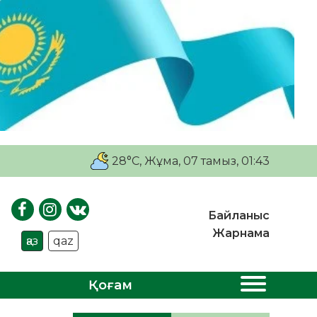
28°C
, Жұма, 07 тамыз, 01:43
Байланыс
Жарнама
қаз
qaz
Қоғам