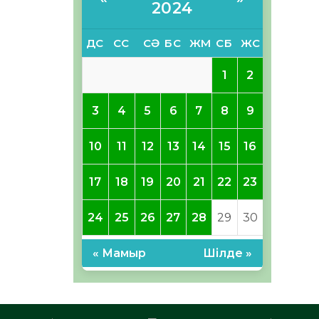
2024
ДС
СС
СӘ
БС
ЖМ
СБ
ЖС
1
2
3
4
5
6
7
8
9
10
11
12
13
14
15
16
17
18
19
20
21
22
23
24
25
26
27
28
29
30
« Мамыр
Шілде »