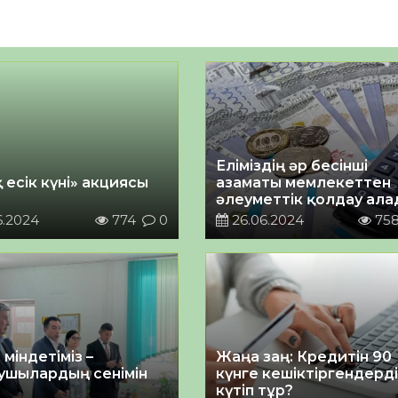
Еліміздің әр бесінші
 есік күні» акциясы
азаматы мемлекеттен
әлеуметтік қолдау ала
Т.Дүйсенова
6.2024
774
0
26.06.2024
75
 міндетіміз –
Жаңа заң: Кредитін 90
ушылардың сенімін
күнге кешіктіргендерді
күтіп тұр?