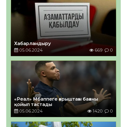
Хабарландыру
05.06.2024
669
0
«Реал» Мбаппеге ғарыштағы бағаны
қойып тастады
05.06.2024
1420
0