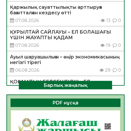
Қаржылық сауаттылықты арттыруға
бағытталған кездесу өтті
07.08.2026
13
0
ҚҰРЫЛТАЙ САЙЛАУЫ – ЕЛ БОЛАШАҒЫ
ҮШІН ЖАУАПТЫ ҚАДАМ
07.08.2026
19
0
Ауыл шаруашылығы – өңір экономикасының
негізгі тірегі
06.08.2026
29
0
ҚОҒАМДЫҚ БЕЛСЕНДІЛІК – ЕЛ
Барлық жаңалық
ДАМУЫНЫҢ НЕГІЗІ
06.08.2026
28
0
PDF нұсқа
ҚҰРЫЛТАЙ САЙЛАУЫ – БОЛАШАҚҚА
БАСТАР ЖАУАПТЫ ТАҢДАУ
06.08.2026
30
0