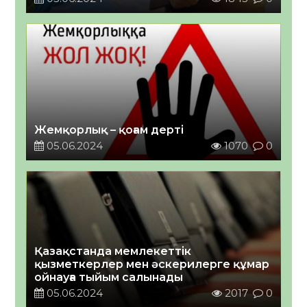
Жемқорлық – қоғам дерті
05.06.2024
1070
0
Қазақстанда мемлекеттік
қызметкерлер мен әскерилерге құмар
ойнауға тыйым салынады
05.06.2024
2017
0