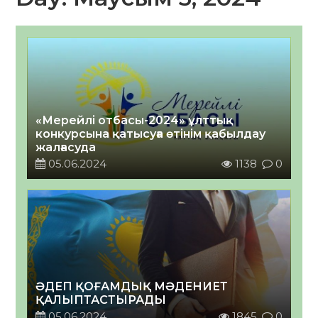
«Мерейлі отбасы-2024» ұлттық
конкурсына қатысуға өтінім қабылдау
жалғасуда
05.06.2024
1138
0
ӘДЕП ҚОҒАМДЫҚ МӘДЕНИЕТ
ҚАЛЫПТАСТЫРАДЫ
05.06.2024
1845
0