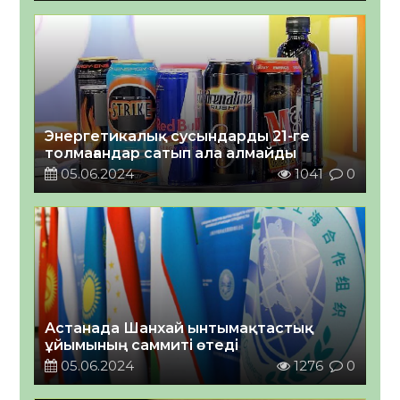
Энергетикалық сусындарды 21-ге
толмағандар сатып ала алмайды
05.06.2024
1041
0
Астанада Шанхай ынтымақтастық
ұйымының саммиті өтеді
05.06.2024
1276
0