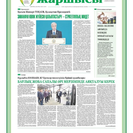
Инфекциялық ауруларға қарсы иммундау
жұмыстарының тиімділігі
06.08.2026
31
0
Көкжөтел ауруы туралы
06.08.2026
28
0
АПВ вакцинасы туралы мәлімет
06.08.2026
29
0
Open Air: Қызылорда облысы полиция
департаменті 20 мыңнан астам
көрерменнің қауіпсіздігін қамтамасыз етті
06.08.2026
40
0
ҚЫЗЫЛОРДАДА «САНАЛЫ ҰРПАҚ –
ЖАРҚЫН БОЛАШАҚ» АТТЫ КЕҢЕЙТІЛГЕН
МӘЖІЛІС ӨТТІ
05.08.2026
41
0
Қазақстан Орталық Азиядағы көшуге ең
қолайлы ел атанды