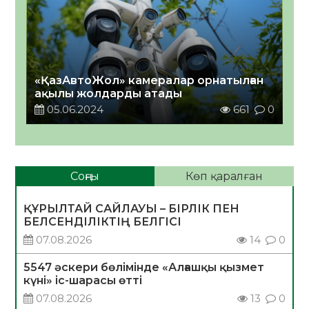
«ҚазАвтоЖол» камералар орнатылған
ақылы жолдарды атады
05.06.2024
661
0
Соңғы
Көп қаралған
ҚҰРЫЛТАЙ САЙЛАУЫ – БІРЛІК ПЕН
БЕЛСЕНДІЛІКТІҢ БЕЛГІСІ
07.08.2026
14
0
5547 әскери бөлімінде «Алғашқы қызмет
күні» іс-шарасы өтті
07.08.2026
13
0