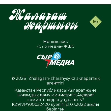
16+
Меншік иесі:
«Сыр медиа» ЖШС
© 2026 . Zhalagash-zharshysy.kz ақпараттық
агенттігі.
Қазақстан Республикасы Ақпарат және
Қоғамдық даму министрлігі,Ақпарат
комитетінің тіркеу туралы №
KZ91VPY00052420 куәлігі 21.07.2022 жылы
берілген