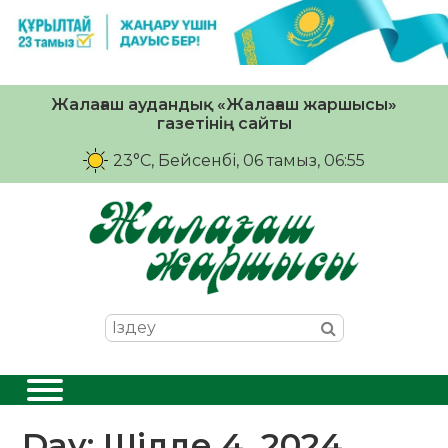
Жалағаш аудандық «Жалағаш жаршысы»
газетінің сайты
23°C
, Бейсенбі, 06 тамыз, 06:55
Day:
Шілде 4, 2024