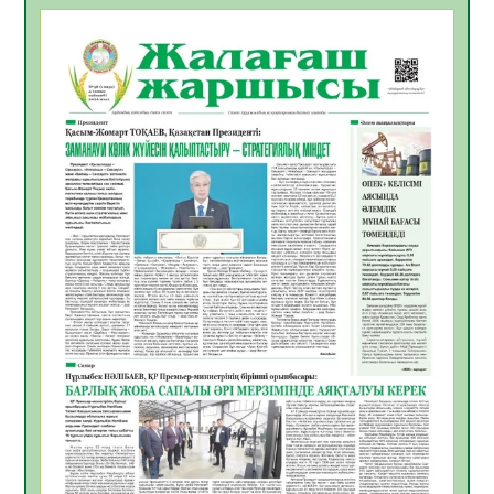
Қазақстандықтардың 72,3%-ы жаңа
Құрылтай үшін дауыс беруге дайын
05.08.2026
18
0
ӘРБІР ДАУЫС – ҚОҒАМ ДАМУЫНА
ҚОСЫЛҒАН ҮЛЕС
05.08.2026
25
0
ҚҰРЫЛТАЙ САЙЛАУЫ – БІРЛІК ПЕН
ЖАУАПКЕРШІЛІККЕ БАСТАЙТЫН ҚАДАМ
05.08.2026
23
0
Мектептен – Ұлттық ұлан сапына
04.08.2026
34
0
Үкіметтік емес ұйымдарға арналған
сыйлықақы конкурсына өтінім қабылдау
басталды
04.08.2026
38
0