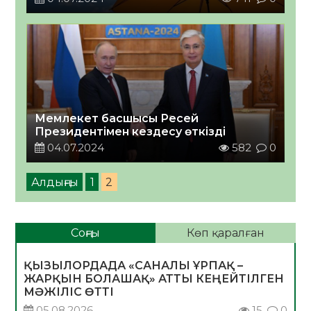
Мемлекет басшысы Ресей
Президентімен кездесу өткізді
04.07.2024
582
0
Алдыңғы
1
2
Соңғы
Көп қаралған
ҚЫЗЫЛОРДАДА «САНАЛЫ ҰРПАҚ –
ЖАРҚЫН БОЛАШАҚ» АТТЫ КЕҢЕЙТІЛГЕН
МӘЖІЛІС ӨТТІ
05.08.2026
15
0