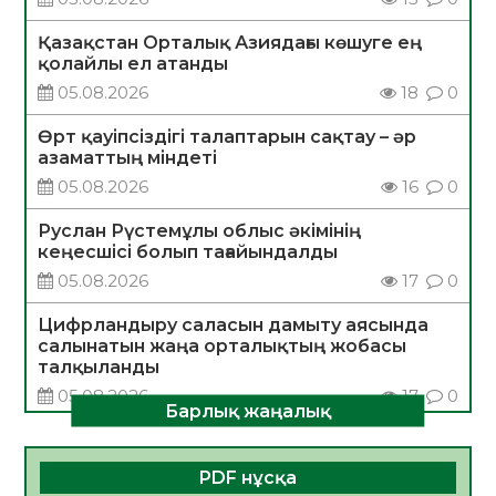
Қазақстан Орталық Азиядағы көшуге ең
қолайлы ел атанды
05.08.2026
18
0
Өрт қауіпсіздігі талаптарын сақтау – әр
азаматтың міндеті
05.08.2026
16
0
Руслан Рүстемұлы облыс әкімінің
кеңесшісі болып тағайындалды
05.08.2026
17
0
Цифрландыру саласын дамыту аясында
салынатын жаңа орталықтың жобасы
талқыланды
05.08.2026
17
0
Барлық жаңалық
Алғашқы цифрлық жасанды интеллект
құралдарының таныстырылымы өтті
PDF нұсқа
05.08.2026
17
0