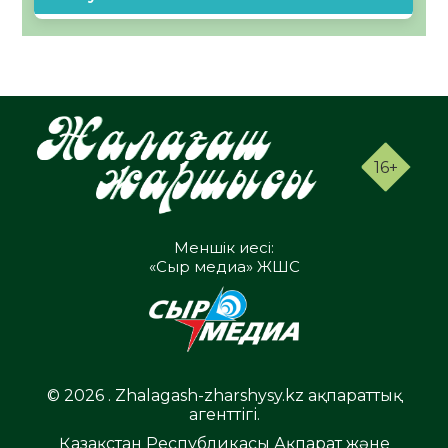
16+
Меншік иесі:
«Сыр медиа» ЖШС
© 2026 . Zhalagash-zharshysy.kz ақпараттық
агенттігі.
Қазақстан Республикасы Ақпарат және