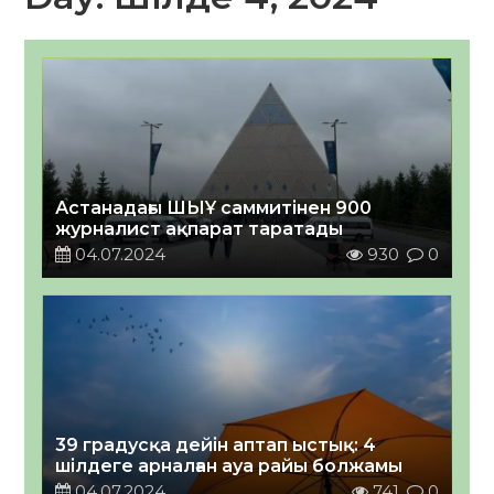
Астанадағы ШЫҰ саммитінен 900
журналист ақпарат таратады
04.07.2024
930
0
39 градусқа дейін аптап ыстық: 4
шілдеге арналған ауа райы болжамы
04.07.2024
741
0