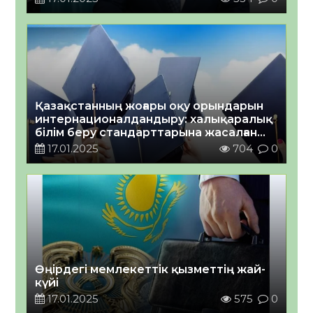
Қазақстанның жоғары оқу орындарын
интернационалдандыру: халықаралық
білім беру стандарттарына жасалған
қадам
17.01.2025
704
0
Өңірдегі мемлекеттік қызметтің жай-
күйі
17.01.2025
575
0