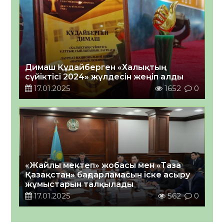
Димаш Құдайберген «Халықтың
сүйіктісі 2024» жүлдесін жеңіп алды
17.01.2025
1652
0
«Жайлы мектеп» жобасы мен «Таза
Қазақстан» бағдарламасын іске асыру
жұмыстарын талқылады
17.01.2025
562
0