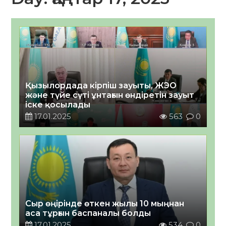
Қызылордада кірпіш зауыты, ЖЭО
және түйе сүті ұнтағын өндіретін зауыт
іске қосылады
17.01.2025
563
0
Сыр өңірінде өткен жылы 10 мыңнан
аса тұрғын баспаналы болды
17.01.2025
534
0