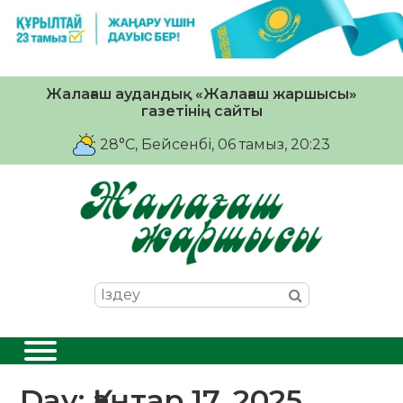
Жалағаш аудандық «Жалағаш жаршысы»
газетінің сайты
28°C
, Бейсенбі, 06 тамыз, 20:23
Day:
Қаңтар 17, 2025