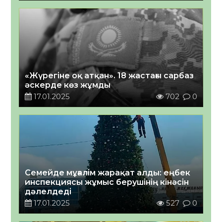
«Жүрегіне оқ атқан». 18 жастағы сарбаз
әскерде көз жұмды
17.01.2025
702
0
Семейде мұғалім жарақат алды: еңбек
инспекциясы жұмыс берушінің кінәсін
дәлелдеді
17.01.2025
527
0