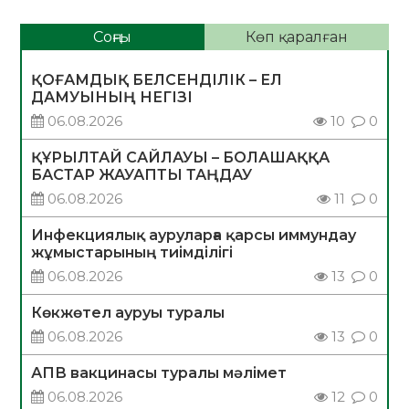
Соңғы
Көп қаралған
ҚОҒАМДЫҚ БЕЛСЕНДІЛІК – ЕЛ
ДАМУЫНЫҢ НЕГІЗІ
06.08.2026
10
0
ҚҰРЫЛТАЙ САЙЛАУЫ – БОЛАШАҚҚА
БАСТАР ЖАУАПТЫ ТАҢДАУ
06.08.2026
11
0
Инфекциялық ауруларға қарсы иммундау
жұмыстарының тиімділігі
06.08.2026
13
0
Көкжөтел ауруы туралы
06.08.2026
13
0
АПВ вакцинасы туралы мәлімет
06.08.2026
12
0