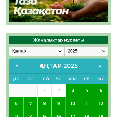
Жаңалықтар мұрағаты
ҚАҢТАР 2025
«
»
ДС
СС
СӘ
БС
ЖМ
СБ
ЖС
1
2
3
4
5
6
7
8
9
10
11
12
13
14
15
16
17
18
19