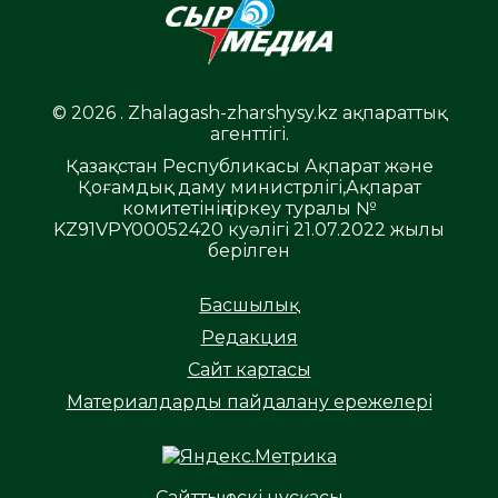
© 2026 . Zhalagash-zharshysy.kz ақпараттық
агенттігі.
Қазақстан Республикасы Ақпарат және
Қоғамдық даму министрлігі,Ақпарат
комитетінің тіркеу туралы №
KZ91VPY00052420 куәлігі 21.07.2022 жылы
берілген
Басшылық
Редакция
Сайт картасы
Материалдарды пайдалану ережелері
Сайттың ескі нұсқасы