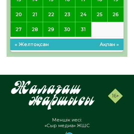
20
21
22
23
24
25
26
27
28
29
30
31
« Желтоқсан
Ақпан »
16+
Меншік иесі:
«Сыр медиа» ЖШС