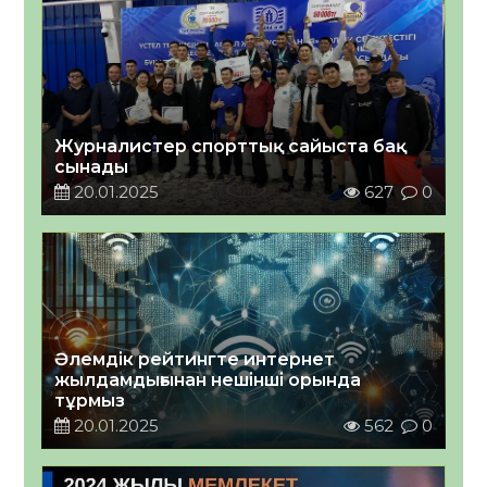
Журналистер спорттық сайыста бақ
сынады
20.01.2025
627
0
Әлемдік рейтингте интернет
жылдамдығынан нешінші орында
тұрмыз
20.01.2025
562
0