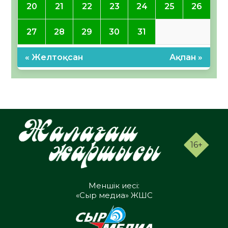
20
21
22
23
24
25
26
27
28
29
30
31
« Желтоқсан
Ақпан »
16+
Меншік иесі:
«Сыр медиа» ЖШС