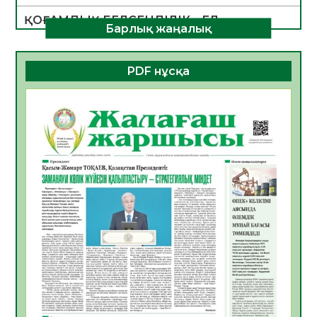
ҚОҒАМДЫҚ БЕЛСЕНДІЛІК – ЕЛ
Барлық жаңалық
ДАМУЫНЫҢ НЕГІЗІ
06.08.2026
32
0
PDF нұсқа
ҚҰРЫЛТАЙ САЙЛАУЫ – БОЛАШАҚҚА
БАСТАР ЖАУАПТЫ ТАҢДАУ
06.08.2026
35
0
Инфекциялық ауруларға қарсы иммундау
жұмыстарының тиімділігі
06.08.2026
36
0
Көкжөтел ауруы туралы
06.08.2026
33
0
АПВ вакцинасы туралы мәлімет
06.08.2026
33
0
Open Air: Қызылорда облысы полиция
департаменті 20 мыңнан астам