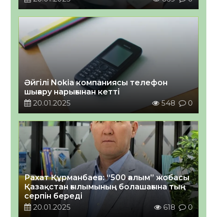
Әйгілі Nokia компаниясы телефон
шығару нарығынан кетті
20.01.2025
548
0
Рахат Құрманбаев: “500 ғалым” жобасы
Қазақстан ғылымының болашағына тың
серпін береді
20.01.2025
618
0