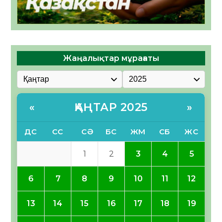
Жаңалықтар мұрағаты
ҚАҢТАР 2025
«
»
ДС
СС
СӘ
БС
ЖМ
СБ
ЖС
1
2
3
4
5
6
7
8
9
10
11
12
13
14
15
16
17
18
19