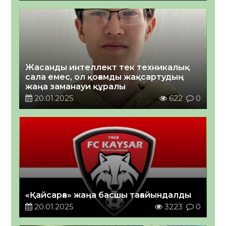
Жасанды интеллект тек техникалық
сала емес, ол қоғамды жақсартудың
жаңа заманауи құралы
20.01.2025
622
0
«Қайсарға» жаңа басшы тағайындалды
20.01.2025
3223
0