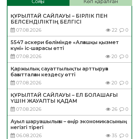
Соңғы
Көп қаралған
ҚҰРЫЛТАЙ САЙЛАУЫ – БІРЛІК ПЕН
БЕЛСЕНДІЛІКТІҢ БЕЛГІСІ
07.08.2026
22
0
5547 әскери бөлімінде «Алғашқы қызмет
күні» іс-шарасы өтті
07.08.2026
20
0
Қаржылық сауаттылықты арттыруға
бағытталған кездесу өтті
07.08.2026
20
0
ҚҰРЫЛТАЙ САЙЛАУЫ – ЕЛ БОЛАШАҒЫ
ҮШІН ЖАУАПТЫ ҚАДАМ
07.08.2026
26
0
Ауыл шаруашылығы – өңір экономикасының
негізгі тірегі
06.08.2026
35
0