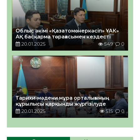
Облыс әкімі «Қазатомөнеркәсіп» ҰАК»
АҚ басқарма төрағасымен кездесті
20.01.2025
549
0
Тарихи-мәдени мұра орталығының
құрылысы қарқынды жүргізілуде
20.01.2025
515
0