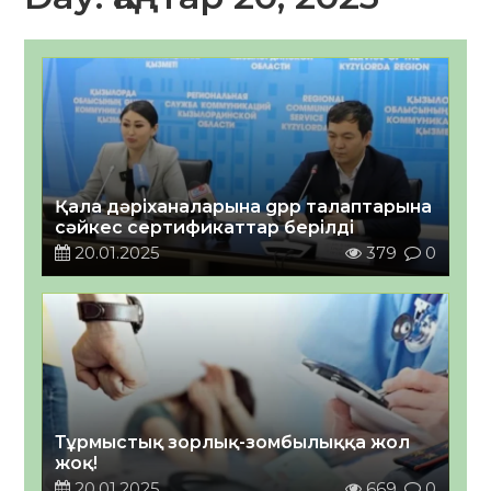
Қала дәріханаларына gpp талаптарына
сәйкес сертификаттар берілді
20.01.2025
379
0
Тұрмыстық зорлық-зомбылыққа жол
жоқ!
20.01.2025
669
0