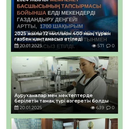
2025 жылы 12 миллион 400 мың тұрғын
газбен қамтамасыз етіледі
20.01.2025
571
0
Ауруханалар мен мектептерде
берілетін тамақ түрі өзгеретін болды
20.01.2025
639
0