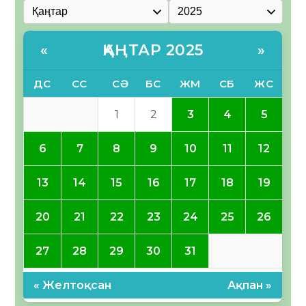
ҚАҢТАР 2025
«
»
ДС
СС
СӘ
БС
ЖМ
СБ
ЖС
1
2
3
4
5
6
7
8
9
10
11
12
13
14
15
16
17
18
19
20
21
22
23
24
25
26
27
28
29
30
31
« Желтоқсан
Ақпан »