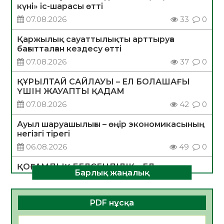
күні» іс-шарасы өтті
07.08.2026
33
0
Қаржылық сауаттылықты арттыруға
бағытталған кездесу өтті
07.08.2026
37
0
ҚҰРЫЛТАЙ САЙЛАУЫ – ЕЛ БОЛАШАҒЫ
ҮШІН ЖАУАПТЫ ҚАДАМ
07.08.2026
42
0
Ауыл шаруашылығы – өңір экономикасының
негізгі тірегі
06.08.2026
49
0
ҚОҒАМДЫҚ БЕЛСЕНДІЛІК – ЕЛ
Барлық жаңалық
ДАМУЫНЫҢ НЕГІЗІ
06.08.2026
47
0
PDF нұсқа
ҚҰРЫЛТАЙ САЙЛАУЫ – БОЛАШАҚҚА
БАСТАР ЖАУАПТЫ ТАҢДАУ