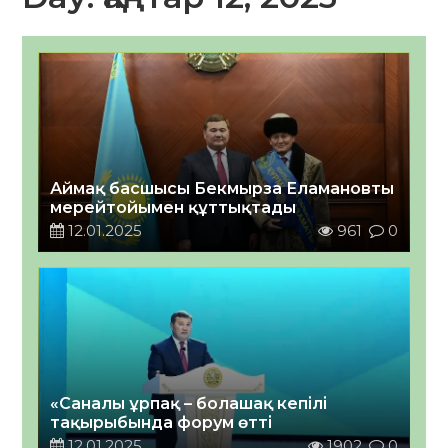
Аймақ басшысы Бекмырза Еламановты
мерейтойымен құттықтады
12.01.2025
961
0
«Саналы ұрпақ – болашақ кепілі
тақырыбында форум өтті
12.01.2025
1902
0