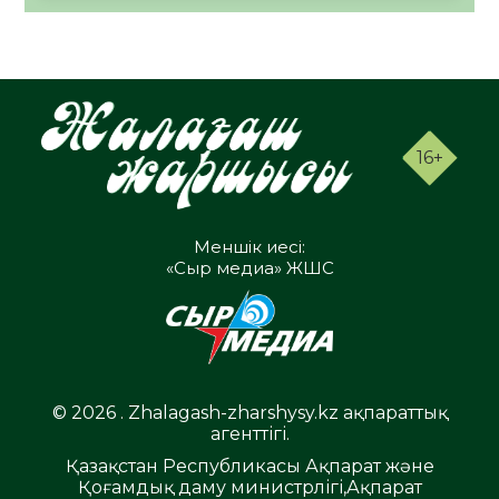
16+
Меншік иесі:
«Сыр медиа» ЖШС
© 2026 . Zhalagash-zharshysy.kz ақпараттық
агенттігі.
Қазақстан Республикасы Ақпарат және
Қоғамдық даму министрлігі,Ақпарат