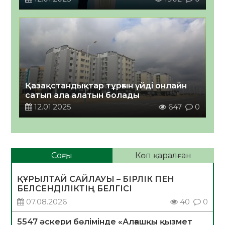
Қазақстандықтар тұрғын үйді онлайн
сатып ала алатын болады
12.01.2025
647
0
Соңғы
Көп қаралған
ҚҰРЫЛТАЙ САЙЛАУЫ – БІРЛІК ПЕН
БЕЛСЕНДІЛІКТІҢ БЕЛГІСІ
07.08.2026
40
0
5547 әскери бөлімінде «Алғашқы қызмет