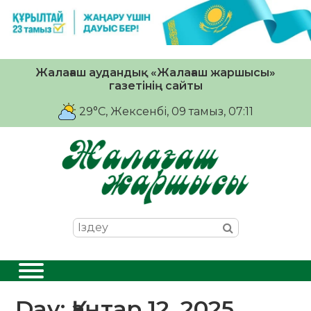
Жалағаш аудандық «Жалағаш жаршысы»
газетінің сайты
29°C
, Жексенбі, 09 тамыз, 07:11
Day:
Қаңтар 12, 2025