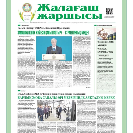
06.08.2026
49
0
Инфекциялық ауруларға қарсы иммундау
жұмыстарының тиімділігі
06.08.2026
51
0
Көкжөтел ауруы туралы
06.08.2026
48
0
АПВ вакцинасы туралы мәлімет
06.08.2026
47
0
Open Air: Қызылорда облысы полиция
департаменті 20 мыңнан астам
көрерменнің қауіпсіздігін қамтамасыз етті
06.08.2026
60
0
ҚЫЗЫЛОРДАДА «САНАЛЫ ҰРПАҚ –
ЖАРҚЫН БОЛАШАҚ» АТТЫ КЕҢЕЙТІЛГЕН
МӘЖІЛІС ӨТТІ
05.08.2026
61
0