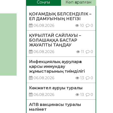
Соңғы
Көп қаралған
ҚОҒАМДЫҚ БЕЛСЕНДІЛІК –
ЕЛ ДАМУЫНЫҢ НЕГІЗІ
06.08.2026
10
0
ҚҰРЫЛТАЙ САЙЛАУЫ –
БОЛАШАҚҚА БАСТАР
ЖАУАПТЫ ТАҢДАУ
06.08.2026
11
0
Инфекциялық ауруларға
қарсы иммундау
жұмыстарының тиімділігі
06.08.2026
13
0
Көкжөтел ауруы туралы
06.08.2026
13
0
АПВ вакцинасы туралы
мәлімет