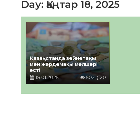
Day:
Қаңтар 18, 2025
Қазақстанда зейнетақы
мен жәрдемақы мөлшері
өсті
18.01.2025
502
0