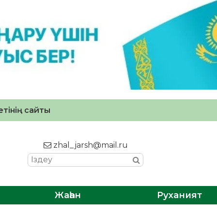
тінің сайты
zhal_jarsh@mail.ru
Жаһан
Руханият