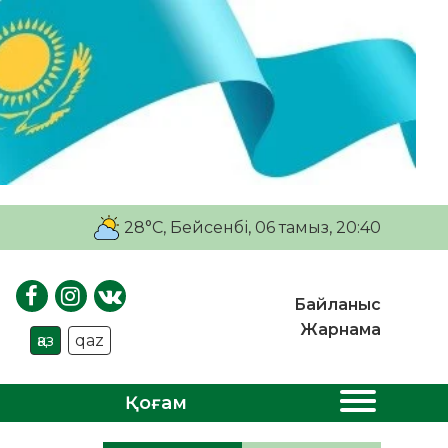
28°C
, Бейсенбі, 06 тамыз, 20:40
Байланыс
Жарнама
қаз
qaz
Қоғам