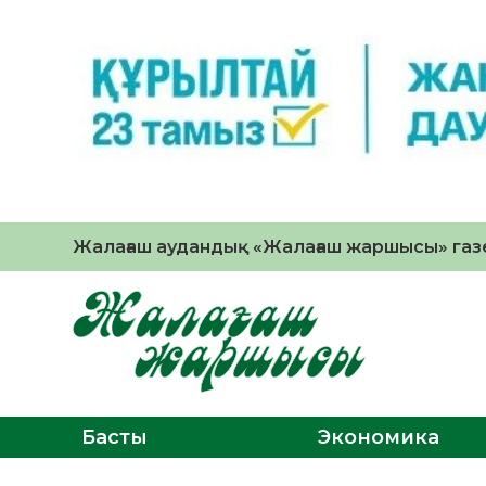
Жалағаш аудандық «Жалағаш жаршысы» газе
Басты
Экономика