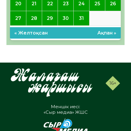
20
21
22
23
24
25
26
27
28
29
30
31
« Желтоқсан
Ақпан »
16+
Меншік иесі:
«Сыр медиа» ЖШС