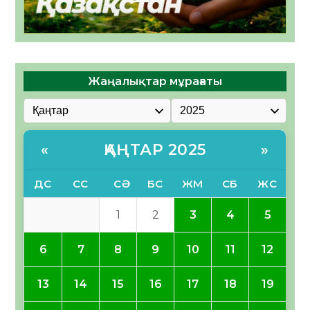
Жаңалықтар мұрағаты
ҚАҢТАР 2025
«
»
ДС
СС
СӘ
БС
ЖМ
СБ
ЖС
1
2
3
4
5
6
7
8
9
10
11
12
13
14
15
16
17
18
19