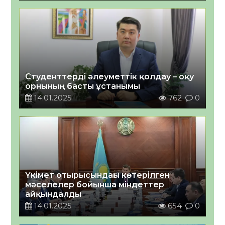
Студенттерді әлеуметтік қолдау – оқу
орнының басты ұстанымы
14.01.2025
762
0
Үкімет отырысындағы көтерілген
мәселелер бойынша міндеттер
айқындалды
14.01.2025
654
0