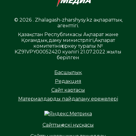
© 2026 . Zhalagash-zharshysy.kz ақпараттық
агенттігі.
Қазақстан Республикасы Ақпарат және
Қоғамдық даму министрлігі,Ақпарат
комитетінің тіркеу туралы №
KZ91VPY00052420 куәлігі 21.07.2022 жылы
берілген
Басшылық
Редакция
Сайт картасы
Материалдарды пайдалану ережелері
Сайттың ескі нұсқасы