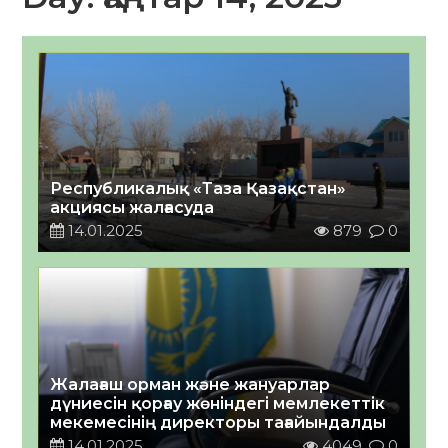
Республикалық «Таза Қазақстан»
акциясы жалғасуда
14.01.2025
879
0
Жалағаш орман және жануарлар
дүниесін қорғау жөніндегі мемлекеттік
мекемесінің директоры тағайындалды
14.01.2025
4049
0