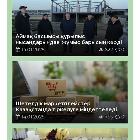
Аймақ басшысы құрылыс
нысандарындағы жұмыс барысын көрді
14.01.2025
627
0
Шетелдік маркетплейстер
Қазақстанда тіркелуге міндеттеледі
14.01.2025
755
0