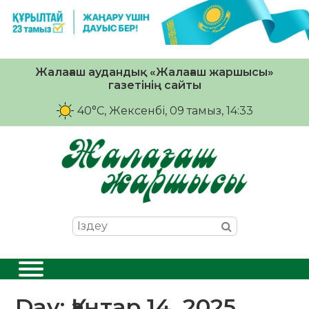
Жалағаш аудандық «Жалағаш жаршысы»
газетінің сайты
40°C
, Жексенбі, 09 тамыз, 14:33
Day:
Қаңтар 14, 2025