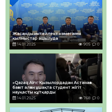
Жасанды интеллект көмегімен
қылмыстар ашылуда
14.01.2025
905
0
«Qazaq Air»: Қызылордадан Астанаға
бағыт алған ұшақта студент жігіт
науқасты құтқарды
14.01.2025
768
0