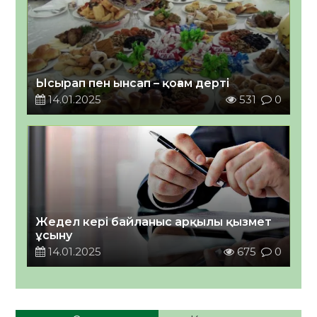
Ысырап пен ынсап – қоғам дерті
14.01.2025
531
0
Жедел ке
рі байланыс арқылы қызмет
ұсыну
14.01.2025
675
0