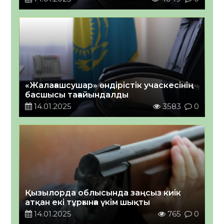
«Жалағашсушар» өндірістік учаскесінің
басшысы тағайындалды
14.01.2025
3583
0
Қызылорда облысында заңсыз киік
атқан екі тұрғынға үкім шықты
14.01.2025
765
0