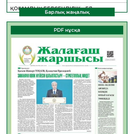
ҚОҒАМДЫҚ БЕЛСЕНДІЛІК – ЕЛ
Барлық жаңалық
ДАМУЫНЫҢ НЕГІЗІ
06.08.2026
50
0
PDF нұсқа
ҚҰРЫЛТАЙ САЙЛАУЫ – БОЛАШАҚҚА
БАСТАР ЖАУАПТЫ ТАҢДАУ
06.08.2026
52
0
Инфекциялық ауруларға қарсы иммундау
жұмыстарының тиімділігі
06.08.2026
54
0
Көкжөтел ауруы туралы
06.08.2026
52
0
АПВ вакцинасы туралы мәлімет
06.08.2026
51
0
Open Air: Қызылорда облысы полиция
департаменті 20 мыңнан астам