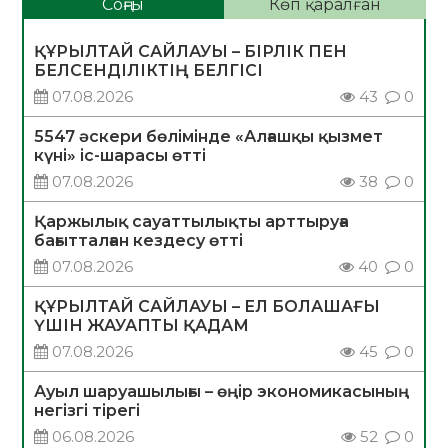
Соңғы
Көп қаралған
ҚҰРЫЛТАЙ САЙЛАУЫ – БІРЛІК ПЕН
БЕЛСЕНДІЛІКТІҢ БЕЛГІСІ
07.08.2026
43
0
5547 әскери бөлімінде «Алғашқы қызмет
күні» іс-шарасы өтті
07.08.2026
38
0
Қаржылық сауаттылықты арттыруға
бағытталған кездесу өтті
07.08.2026
40
0
ҚҰРЫЛТАЙ САЙЛАУЫ – ЕЛ БОЛАШАҒЫ
ҮШІН ЖАУАПТЫ ҚАДАМ
07.08.2026
45
0
Ауыл шаруашылығы – өңір экономикасының
негізгі тірегі
06.08.2026
52
0