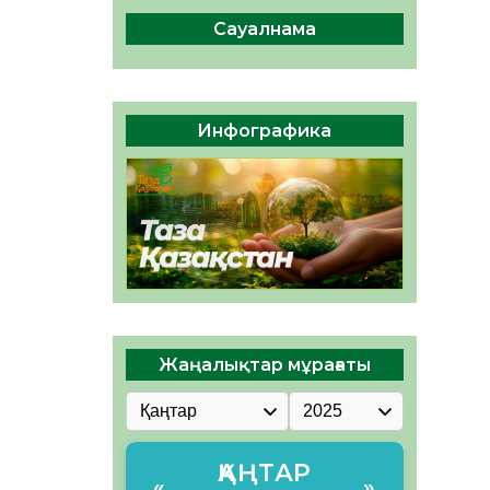
сақтау – әр азаматтың
міндеті
Сауалнама
05.08.2026
50
0
Руслан Рүстемұлы облыс
әкімінің кеңесшісі болып
Инфографика
тағайындалды
05.08.2026
47
0
Жаңалықтар мұрағаты
ҚАҢТАР
«
»