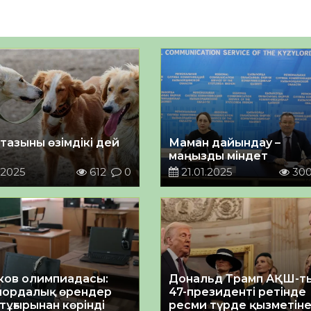
тазыны өзімдікі дей
Маман дайындау –
ы
маңызды міндет
.2025
612
0
21.01.2025
30
ков олимпиадасы:
Дональд Трамп АҚШ-т
ордалық өрендер
47-президенті ретінде
тұғырынан көрінді
ресми түрде қызметін