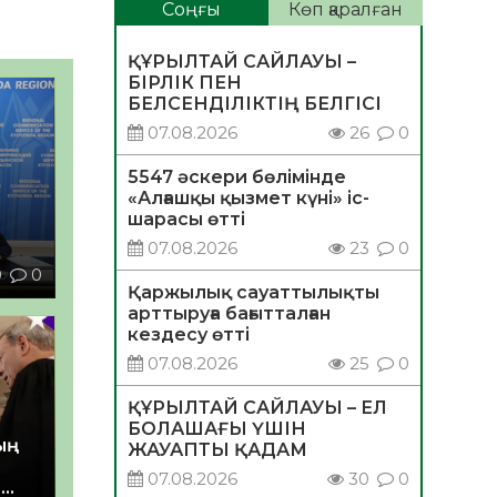
Соңғы
Көп қаралған
ҚҰРЫЛТАЙ САЙЛАУЫ –
БІРЛІК ПЕН
БЕЛСЕНДІЛІКТІҢ БЕЛГІСІ
07.08.2026
26
0
5547 әскери бөлімінде
«Алғашқы қызмет күні» іс-
шарасы өтті
07.08.2026
23
0
0
0
Қаржылық сауаттылықты
арттыруға бағытталған
кездесу өтті
07.08.2026
25
0
ҚҰРЫЛТАЙ САЙЛАУЫ – ЕЛ
БОЛАШАҒЫ ҮШІН
ың
ЖАУАПТЫ ҚАДАМ
07.08.2026
30
0
е