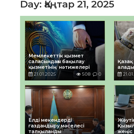
Day:
Қаңтар 21, 2025
Мемлекеттік қызмет
саласындағы бақылау
Қазақ 
қызметінің нәтижелері
алад
21.01.2025
508
0
21.01
Елді мекендерді
Жәуті
газдандыру мәселесі
Қызыл
талқыланды
жеңіс 