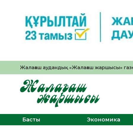
Жалағаш аудандық «Жалағаш жаршысы» газе
Басты
Экономика