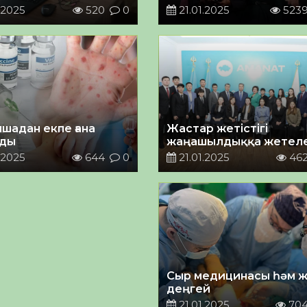
кірісті
.2025
520
0
21.01.2025
523
шадан екпе ғана
Жастар жетістігі
йды
жаңашылдыққа жетеле
.2025
644
0
21.01.2025
46
Сыр медицинасы һәм 
деңгей
21.01.2025
70