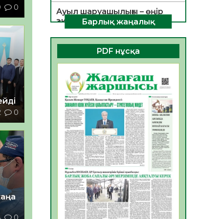
9
0
Ауыл шаруашылығы – өңір
экономикасының негізгі
Барлық жаңалық
тірегі
06.08.2026
39
0
PDF нұсқа
ҚОҒАМДЫҚ БЕЛСЕНДІЛІК –
ЕЛ ДАМУЫНЫҢ НЕГІЗІ
06.08.2026
36
0
йді
ҚҰРЫЛТАЙ САЙЛАУЫ –
2
0
БОЛАШАҚҚА БАСТАР
ЖАУАПТЫ ТАҢДАУ
06.08.2026
38
0
Инфекциялық ауруларға
қарсы иммундау
жұмыстарының тиімділігі
06.08.2026
40
0
жаңа
Көкжөтел ауруы туралы
4
0
06.08.2026
36
0