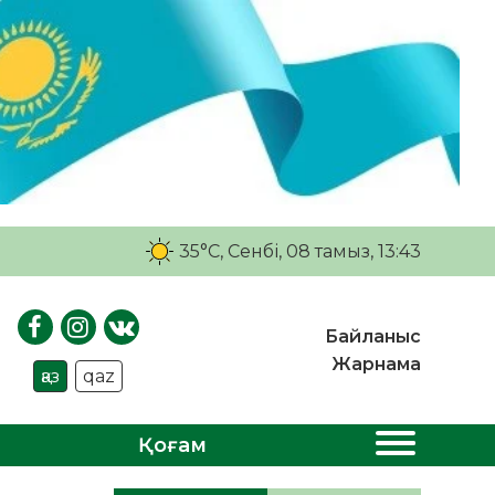
35°C
, Сенбі, 08 тамыз, 13:43
Байланыс
Жарнама
қаз
qaz
Қоғам