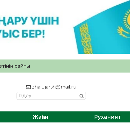
тінің сайты
zhal_jarsh@mail.ru
Жаһан
Руханият