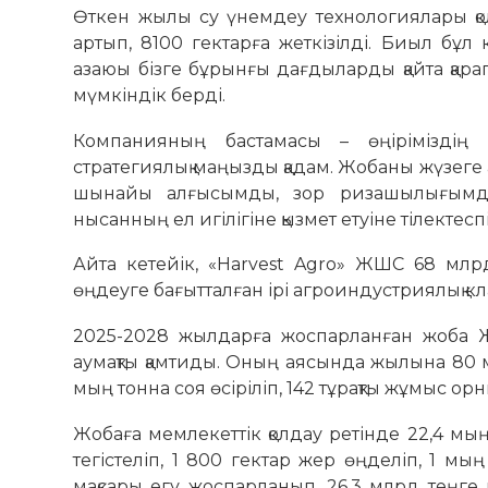
Өткен жылы су үнемдеу технологиялары қ
артып, 8100 гектарға жеткізілді. Биыл бұл
азаюы бізге бұрынғы дағдыларды қайта қара
мүмкіндік берді.
Компанияның бастамасы – өңіріміздің э
стратегиялық маңызды қадам. Жобаны жүзеге а
шынайы алғысымды, зор ризашылығымды б
нысанның ел игілігіне қызмет етуіне тілектесп
Айта кетейік, «Harvest Agro» ЖШС 68 млрд 
өңдеуге бағытталған ірі агроиндустриялық кла
2025-2028 жылдарға жоспарланған жоба 
аумақты қамтиды. Оның аясында жылына 80 м
мың тонна соя өсіріліп, 142 тұрақты жұмыс о
Жобаға мемлекеттік қолдау ретінде 22,4 мың
тегістеліп, 1 800 гектар жер өңделіп, 1 мың 
мақсары егу жоспарланып, 26,3 млрд теңг