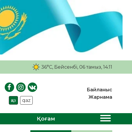
36°C
, Бейсенбі, 06 тамыз, 14:11
Байланыс
Жарнама
қаз
qaz
Қоғам