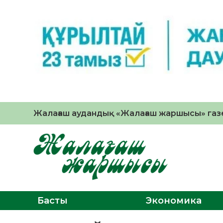
Жалағаш аудандық «Жалағаш жаршысы» газе
Басты
Экономика