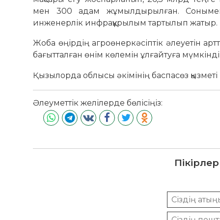
мен 300 адам жұмылдырылған. Сонымен 
инженерлік инфрақұрылым тартылып жатыр.
Жоба өңірдің агроөнеркәсіптік әлеуетін арт
бағытталған өнім көлемін ұлғайтуға мүмкінді
Қызылорда облысы әкімінің баспасөз қызметі
Әлеуметтік желілерде бөлісіңіз:
Пікірлер