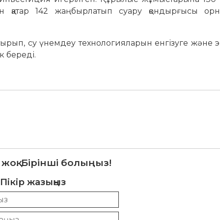
қатар 142 жаңбырлатып суару қондырғысы орн
тырып, су үнемдеу технологияларын енгізуге және э
к береді.
 жоқ. Бірінші болыңыз!
Пікір жазыңыз