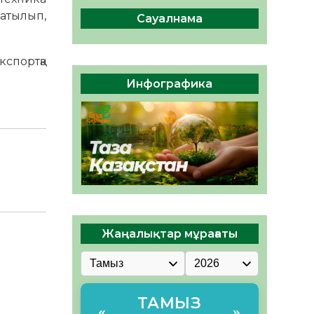
04.08.2026
50
0
атылып,
Сауалнама
Құрылтай: Қызылордада
1344 комиссия мүшесінің
білімі жетілдіріледі
кспортқа
04.08.2026
41
0
Инфографика
ҚҰРЫЛТАЙ САЙЛАУЫ – ЕЛ
БІРЛІГІ МЕН АЗАМАТТЫҚ
ЖАУАПКЕРШІЛІКТІҢ
КӨРІНІСІ
04.08.2026
53
0
Жаңалықтар мұрағаты
ТАМЫЗ
«
»