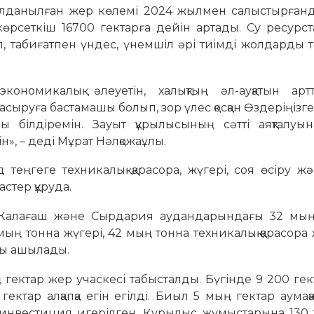
олданылған жер көлемі 2024 жылмен салыстырғанд
 көрсеткіш 16700 гектарға дейін артады. Су ресур
п, табиғатпен үндес, үнемшіл әрі тиімді жолдарды 
кономикалық әлеуетін, халықтың әл-ауқатын арт
сыруға бастамашы болып, зор үлес қосқан Өздеріңізге
ілдіремін. Зауыт құрылысының сәтті аяқталуын
ін», – деді Мұрат Нәлқожаұлы.
теңгеге техникалық қарасора, жүгері, соя өсіру жә
стер құруда.
Жалағаш және Сырдария аудандарындағы 32 мың
ың тонна жүгері, 42 мың тонна техникалық қарасора
рны ашылады.
 гектар жер учаскесі табысталды. Бүгінде 9 200 ге
гектар алқапқа егін егілді. Биыл 5 мың гектар аумаққа
е инвестиция игерілген. Құрылыс жұмыстарына 130 