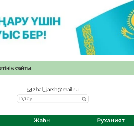
тінің сайты
zhal_jarsh@mail.ru
Жаһан
Руханият