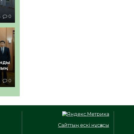
5
0
анды
ның
1
0
Сайттың ескі нұсқасы