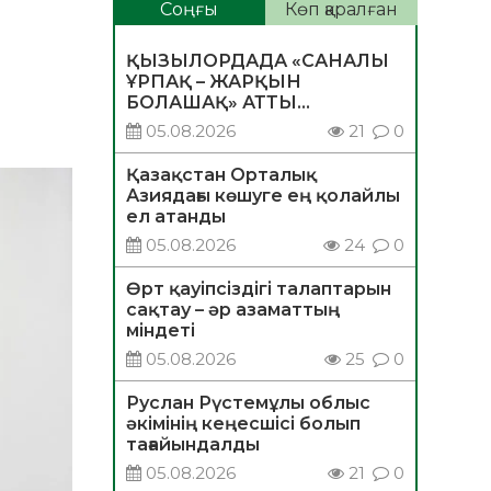
Соңғы
Көп қаралған
ҚЫЗЫЛОРДАДА «САНАЛЫ
ҰРПАҚ – ЖАРҚЫН
БОЛАШАҚ» АТТЫ
КЕҢЕЙТІЛГЕН МӘЖІЛІС
05.08.2026
21
0
ӨТТІ
Қазақстан Орталық
Азиядағы көшуге ең қолайлы
ел атанды
05.08.2026
24
0
Өрт қауіпсіздігі талаптарын
сақтау – әр азаматтың
міндеті
05.08.2026
25
0
Руслан Рүстемұлы облыс
әкімінің кеңесшісі болып
тағайындалды
05.08.2026
21
0