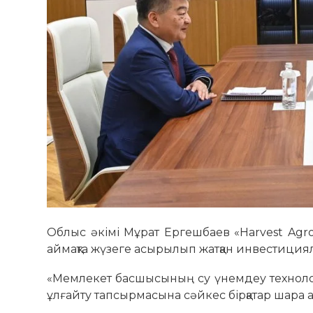
Облыс әкімі Мұрат Ергешбаев «Harvest Ag
аймақта жүзеге асырылып жатқан инвестиция
«Мемлекет басшысының су үнемдеу техноло
ұлғайту тапсырмасына сәйкес бірқатар шара а