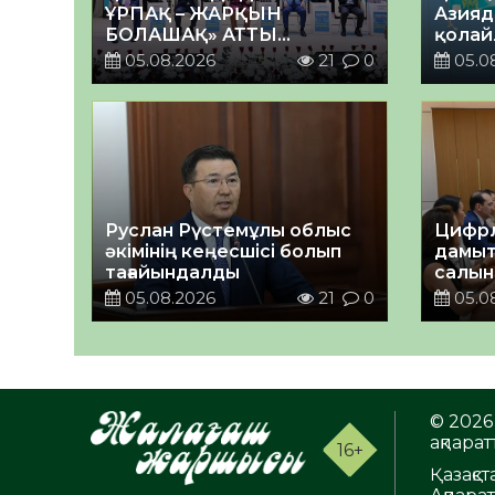
ҰРПАҚ – ЖАРҚЫН
Азияд
БОЛАШАҚ» АТТЫ
қолай
КЕҢЕЙТІЛГЕН МӘЖІЛІС
05.08.2026
21
0
05.0
ӨТТІ
Руслан Рүстемұлы облыс
Цифрл
әкімінің кеңесшісі болып
дамыт
тағайындалды
салын
ортал
05.08.2026
21
0
05.0
талқы
© 2026 
ақпаратт
16+
Қазақс