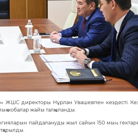
ro» ЖШС директоры Нұрлан Увашевпен кездесті. Ке
лық жобалар жайы талқыланды.
гияларын пайдалануды жыл сайын 150 мың гектарғ
тқарылды.