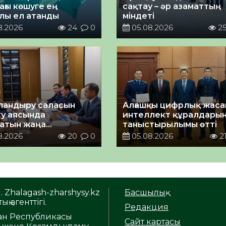
ағы көшуге ең
сақтау – әр азаматтың
лы ел атанды
міндеті
8.2026
24
0
05.08.2026
2
андыру саласын
Алғашқы цифрлық жас
у аясында
интеллект құралдары
атын жаңа
таныстырылымы өтті
ықтың жобасы
8.2026
20
0
05.08.2026
2
ланды
. Zhalagash-zharshysy.kz
Басшылық
ық агенттігі.
Редакция
тан Республикасы
Сайт картасы