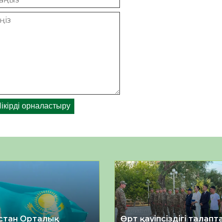
стан Орталық
Өрт қауіпсіздігі талап