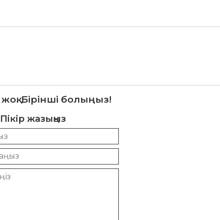
 жоқ. Бірінші болыңыз!
Пікір жазыңыз