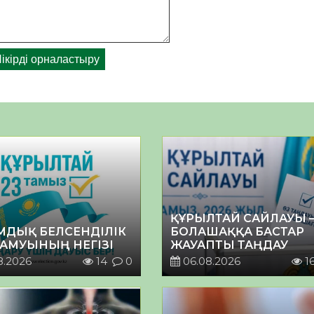
ҚҰРЫЛТАЙ САЙЛАУЫ 
МДЫҚ БЕЛСЕНДІЛІК
БОЛАШАҚҚА БАСТАР
ДАМУЫНЫҢ НЕГІЗІ
ЖАУАПТЫ ТАҢДАУ
8.2026
14
0
06.08.2026
1