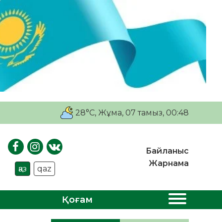
28°C
, Жұма, 07 тамыз, 00:48
Байланыс
Жарнама
қаз
qaz
Қоғам