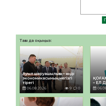
Тағы да оқыңыз:
Ауыл шаруашылығы – өңір
экономикасының негізгі
ҚОҒА
тірегі
– ЕЛ 
06.08.2026
9
0
06.0