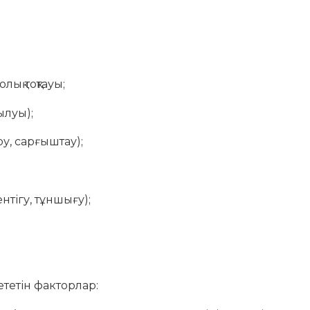
лық тоқтауы;
ылуы);
ару, сарғыштау);
тігу, тұншығу);
ететін факторлар: