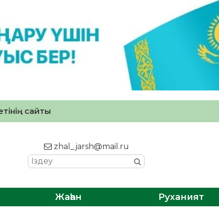
тінің сайты
zhal_jarsh@mail.ru
Жаһан
Руханият