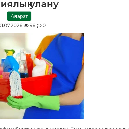
иялық улану
Ақпарат
1.07.2026
96
0