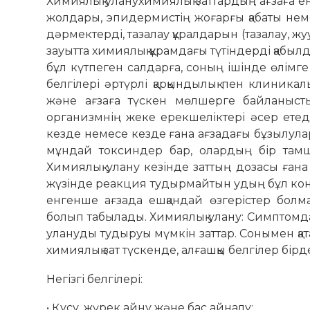
Химиялық уланухимиялық заттардың ағзаға ен
жолдары, эпидермистің жоғарғы қабаты неме
дәрмектерді, тазалау құралдарын (тазалау, ж
зауытта химиялық құрамдағы түтіндерді қабы
бұл күтпеген салдарға, соның ішінде өлімг
белгілері әртүрлі қарқындылық пен клиникал
және ағзаға түскен мөлшерге байланысты.
организмнің жеке ерекшеліктері әсер етед
кезде немесе кезде ғана ағзадағы бұзылулар
мұндай токсиндер бар, олардың бір там
Химиялық улану кезінде заттың дозасы ғана
жүзінде реакция тудырмайтын удың бұл конц
енгенше ағзада ешқандай өзгерістер бол
болып табылады. Химиялық улану: Симптомд
улануды тудыруы мүмкін заттар. Сонымен қат
химиялық зат түскенде, алғашқы белгілер бір
Негізгі белгілері:
• Құсу, жүрек айну және бас айналу;