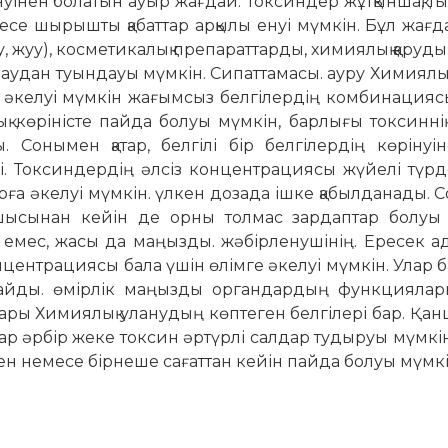
уінен болатын ауыр жағдай. Токсиндер жұтқыншақ, т
се шырышты қабаттар арқылы енуі мүмкін. Бұл жағд
уу, жуу), косметикалық препараттарды, химиялық қаруд
лдаудан туындауы мүмкін. Сипаттамасы. ауру Химиялық
е әкелуі мүмкін жағымсыз белгілердің комбинацияс
ық көріністе пайда болуы мүмкін, барлығы токсинні
 Сонымен қатар, белгілі бір белгілердің көрінуін
і. Токсиндердің әлсіз концентрациясы жүйелі түр
ға әкелуі мүмкін. үлкен дозада ішке қабылданады. С
шысынан кейін де орны толмас зардаптар болуы 
 емес, жасы да маңызды. жәбірленушінің. Ересек а
ентрациясы бала үшін өлімге әкелуі мүмкін. Улар б
майды. өмірлік маңызды органдардың функциялар
ары Химиялық уланудың көптеген белгілері бар. Қа
ар әрбір жеке токсин әртүрлі салдар тудыруы мүмкін
ден немесе бірнеше сағаттан кейін пайда болуы мүмкі