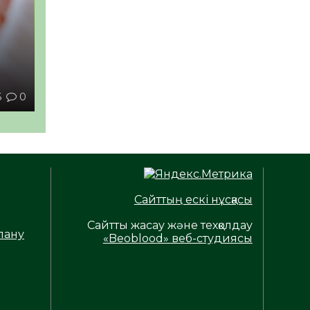
ы
6
0
Сайттың ескі нұсқасы
Сайтты жасау және техқолдау
лану
«Beoblood» веб-студиясы