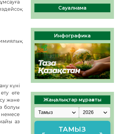
жұмсауға
ы жаңа Құрылтай үшін дауыс
беруге дайын
Сауалнама
ездейсоқ
05.08.2026
30
0
ӘРБІР ДАУЫС – ҚОҒАМ
ДАМУЫНА ҚОСЫЛҒАН
Инфографика
ҮЛЕС
имиялық
05.08.2026
35
0
ану күні
 ету өте
Жаңалықтар мұрағаты
 су және
аз болуы
е немесе
майы аз
ТАМЫЗ
«
»