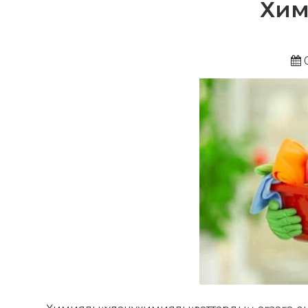
Хим
0