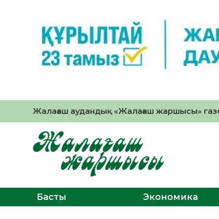
Жалағаш аудандық «Жалағаш жаршысы» газе
Басты
Экономика