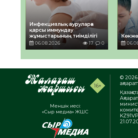
Инфекциялық ауруларға
қарсы иммундау
жұмыстарының тиімділігі
Көкжө
06.08.2026
17
0
06.0
© 2026 
ақпаратт
16+
Қазақс
Ақпара
минист
Меншік иесі:
комите
«Сыр медиа» ЖШС
KZ91VP
21.07.