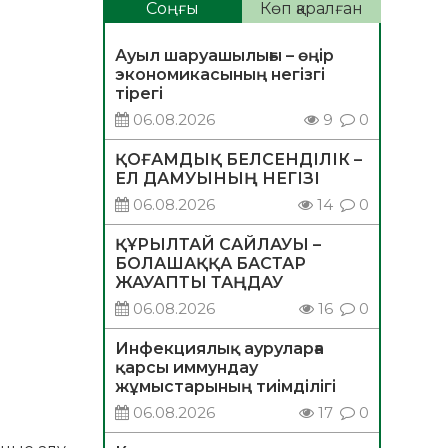
Соңғы
Көп қаралған
Ауыл шаруашылығы – өңір
экономикасының негізгі
тірегі
06.08.2026
9
0
ҚОҒАМДЫҚ БЕЛСЕНДІЛІК –
ЕЛ ДАМУЫНЫҢ НЕГІЗІ
06.08.2026
14
0
ҚҰРЫЛТАЙ САЙЛАУЫ –
БОЛАШАҚҚА БАСТАР
ЖАУАПТЫ ТАҢДАУ
06.08.2026
16
0
Инфекциялық ауруларға
қарсы иммундау
жұмыстарының тиімділігі
06.08.2026
17
0