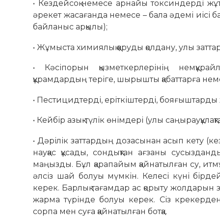
• Кездейсоқ немесе арнайы токсиндерді жұт
әрекет жасағанда немесе – бала әдемі иісі 
байланыс арқылы);
• Жұмыста химиялық қаруды қолдану, улы затта
• Кәсіпорын қызметкерлерінің немқұра
құрамдардың теріге, шырышты қабаттарға нем
• Пестицидтерді, еріткіштерді, бояғыштарды 
• Кейбір азық-түлік өнімдері (улы саңырауқұлақ
• Дәрілік заттардың дозасынан асып кету (кез
науқас құсады, сондықтан ағзаны сусызданд
маңызды. Бұл қарапайым қайнатылған су, ит
әлсіз шай болуы мүмкін. Келесі күні бірдей
керек. Барлық тағамдар ас қорыту жолдарын 
жарма түрінде болуы керек. Сіз крекерде
сорпа мен суға қайнатылған ботқа.