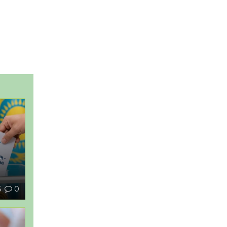
–
6
0