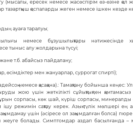
у (мысалы, ересек немесе жасөспірім өз-өзіне қол 
бар тазартқыш қоспаларды жеген немесе ішкен кезде к
рдың ауаға таралуы;
йлылығы немесе бұзушылықтары нәтижесінде х
есе тыныс алу жолдарына түсуі;
және т.б. абайсыз пайдалану;
тар, өсімдіктер мен жануарлар, суррогат спирті);
дейсоқ немесе қасақана).: Тамақтану бойынша кеңес: Ул
ыруды жою үшін жеткілікті сұйықтықпен қамтамасыз
мұрын сорпасы, көк шай, күріш сорпасы, минералды
 ішу режимін сақтау керек. Азық-түлік мөлшері ең 
зақымдамау үшін (әсіресе ол зақымдалған болса) пюр
н жеуге болады. Симптомдар аздап басылғанда – 