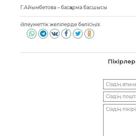
Г.Айымбетова – басқарма басшысы
Әлеуметтік желілерде бөлісіңіз:
Пікірлер